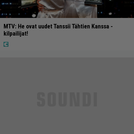
MTV: He ovat uudet Tanssii Tähtien Kanssa -
kilpailijat!