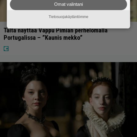
Omat valintani
Tietosuojakäytäntömme
Tältä näyttää Vappu Pimiän perhelomalla
Portugalissa – ”Kaunis mekko”