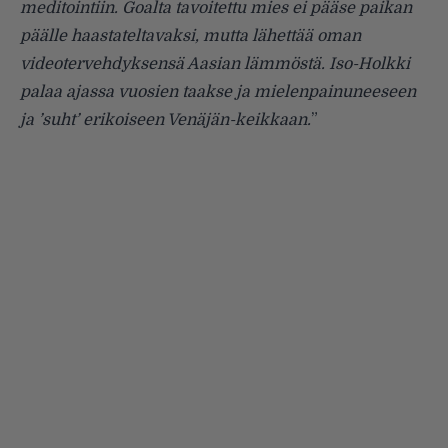
meditointiin. Goalta tavoitettu mies ei pääse paikan
päälle haastateltavaksi, mutta lähettää oman
videotervehdyksensä Aasian lämmöstä. Iso-Holkki
palaa ajassa vuosien taakse ja mielenpainuneeseen
ja ’suht’ erikoiseen Venäjän-keikkaan.
”