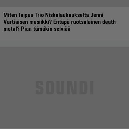
Miten taipuu Trio Niskalaukaukselta Jenni
Vartiaisen musiikki? Entäpä ruotsalainen death
metal? Pian tämäkin selviää