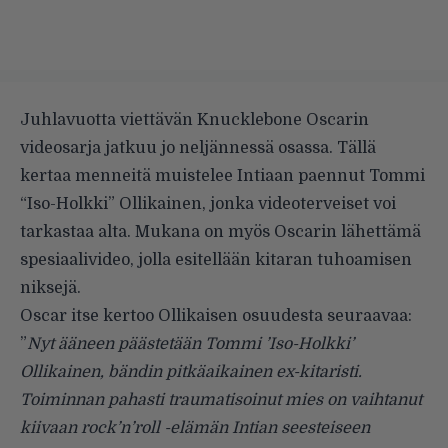
Juhlavuotta viettävän Knucklebone Oscarin
videosarja jatkuu jo neljännessä osassa. Tällä
kertaa menneitä muistelee Intiaan paennut Tommi
“Iso-Holkki” Ollikainen, jonka videoterveiset voi
tarkastaa alta. Mukana on myös Oscarin lähettämä
spesiaalivideo, jolla esitellään kitaran tuhoamisen
niksejä.
Oscar itse kertoo Ollikaisen osuudesta seuraavaa:
”
Nyt ääneen päästetään Tommi ’Iso-Holkki’
Ollikainen, bändin pitkäaikainen ex-kitaristi.
Toiminnan pahasti traumatisoinut mies on vaihtanut
kiivaan rock’n’roll -elämän Intian seesteiseen