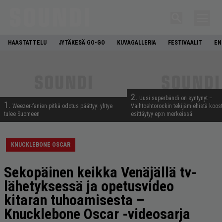
HAASTATTELU
JYTÄKESÄ GO-GO
KUVAGALLERIA
FESTIVAALIT
EN
2.
Uusi superbändi on syntynyt –
1.
Weezer-fanien pitkä odotus päättyy: yhtye
Vaihtoehtorockin tekijämiehistä koos
tulee Suomeen
esittäytyy ep:n merkeissä
KNUCKLEBONE OSCAR
Sekopäinen keikka Venäjällä tv-
lähetyksessä ja opetusvideo
kitaran tuhoamisesta –
Knucklebone Oscar -videosarja