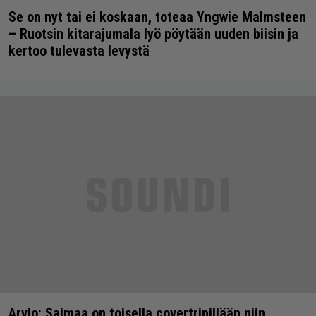
Se on nyt tai ei koskaan, toteaa Yngwie Malmsteen
– Ruotsin kitarajumala lyö pöytään uuden biisin ja
kertoo tulevasta levystä
Arvio: Saimaa on toisella covertripillään niin