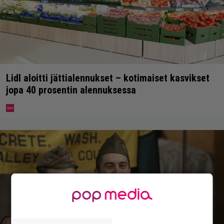
Lidl aloitti jättialennukset – kotimaiset kasvikset
jopa 40 prosentin alennuksessa