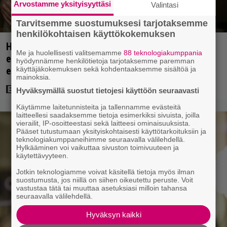
Arvostamme yksityisyyttäsi
Valintasi
Tarvitsemme suostumuksesi tarjotaksemme
henkilökohtaisen käyttökokemuksen
Huippuleffa suoratoistossa: DiCaprion
Me ja huolellisesti valitsemamme
88 teknologiakumppania
ensimmäinen päärooli – ja Tobey Maguiren
hyödynnämme henkilötietoja tarjotaksemme paremman
käyttäjäkokemuksen sekä kohdentaaksemme sisältöä ja
ensimmäinen elokuvaesiintyminen
mainoksia.
Hyväksymällä suostut tietojesi käyttöön seuraavasti
Käytämme laitetunnisteita ja tallennamme evästeitä
laitteellesi saadaksemme tietoja esimerkiksi sivuista, joilla
vierailit, IP-osoitteestasi sekä laitteesi ominaisuuksista.
Pääset tutustumaan yksityiskohtaisesti käyttötarkoituksiin ja
teknologiakumppaneihimme seuraavalla välilehdellä.
Hylkääminen voi vaikuttaa sivuston toimivuuteen ja
käytettävyyteen.
Jotkin teknologiamme voivat käsitellä tietoja myös ilman
suostumusta, jos niillä on siihen oikeutettu peruste. Voit
vastustaa tätä tai muuttaa asetuksiasi milloin tahansa
seuraavalla välilehdellä.
Hyväksyn kaikki