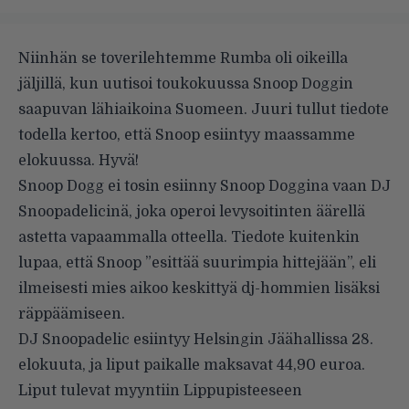
Niinhän se toverilehtemme Rumba oli oikeilla
jäljillä, kun
uutisoi toukokuussa
Snoop Doggin
saapuvan lähiaikoina Suomeen. Juuri tullut tiedote
todella kertoo, että Snoop esiintyy maassamme
elokuussa. Hyvä!
Snoop Dogg ei tosin esiinny Snoop Doggina vaan DJ
Snoopadelicinä, joka operoi levysoitinten äärellä
astetta vapaammalla otteella. Tiedote kuitenkin
lupaa, että Snoop ”esittää suurimpia hittejään”, eli
ilmeisesti mies aikoo keskittyä dj-hommien lisäksi
räppäämiseen.
DJ Snoopadelic esiintyy Helsingin Jäähallissa 28.
elokuuta, ja liput paikalle maksavat 44,90 euroa.
Liput tulevat myyntiin Lippupisteeseen