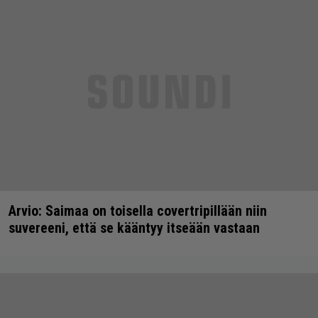
Arvio: Saimaa on toisella covertripillään niin
suvereeni, että se kääntyy itseään vastaan