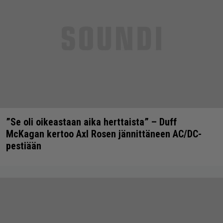
”Se oli oikeastaan aika herttaista” – Duff
McKagan kertoo Axl Rosen jännittäneen AC/DC-
pestiään