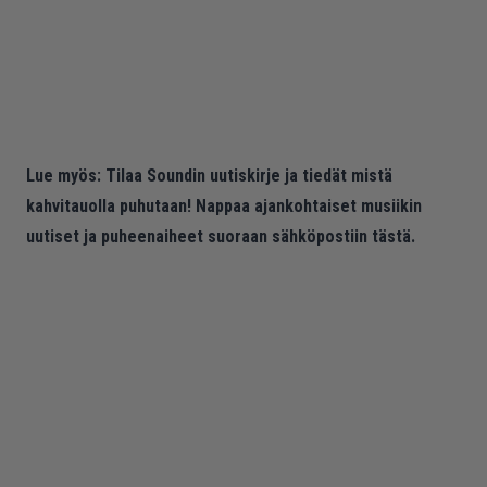
Lue myös:
Tilaa Soundin uutiskirje ja tiedät mistä
kahvitauolla puhutaan! Nappaa ajankohtaiset musiikin
uutiset ja puheenaiheet suoraan sähköpostiin tästä.