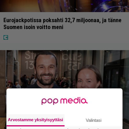
Eurojackpotissa poksahti 32,7 miljoonaa, ja tänne
Suomen isoin voitto meni
Arvostamme yksityisyyttäsi
Valintasi