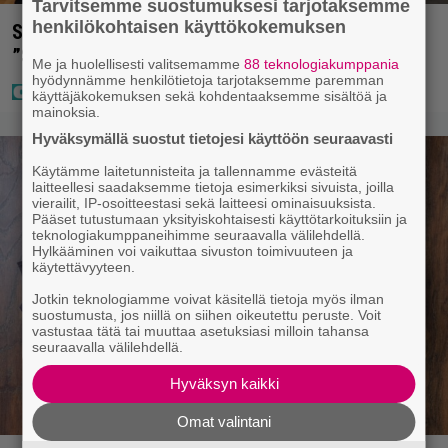
Tarvitsemme suostumuksesi tarjotaksemme
henkilökohtaisen käyttökokemuksen
Sara ja Mikko Parikka etsivät uutta kotia –
”Seuraavaan kotiin tämmöinen”
Me ja huolellisesti valitsemamme
88 teknologiakumppania
hyödynnämme henkilötietoja tarjotaksemme paremman
käyttäjäkokemuksen sekä kohdentaaksemme sisältöä ja
mainoksia.
Hyväksymällä suostut tietojesi käyttöön seuraavasti
Käytämme laitetunnisteita ja tallennamme evästeitä
laitteellesi saadaksemme tietoja esimerkiksi sivuista, joilla
vierailit, IP-osoitteestasi sekä laitteesi ominaisuuksista.
Pääset tutustumaan yksityiskohtaisesti käyttötarkoituksiin ja
teknologiakumppaneihimme seuraavalla välilehdellä.
Hylkääminen voi vaikuttaa sivuston toimivuuteen ja
käytettävyyteen.
Jotkin teknologiamme voivat käsitellä tietoja myös ilman
suostumusta, jos niillä on siihen oikeutettu peruste. Voit
vastustaa tätä tai muuttaa asetuksiasi milloin tahansa
seuraavalla välilehdellä.
Hyväksyn kaikki
Omat valintani