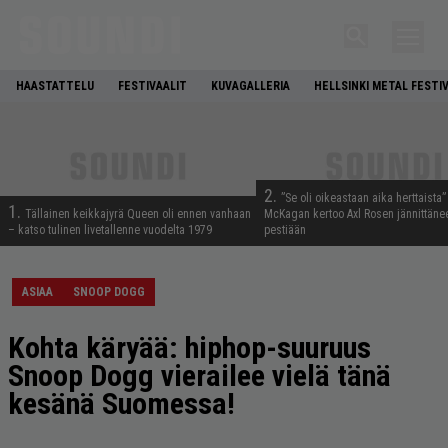
HAASTATTELU
FESTIVAALIT
KUVAGALLERIA
HELLSINKI METAL FESTI
2.
”Se oli oikeastaan aika herttaista”
1.
Tällainen keikkajyrä Queen oli ennen vanhaan
McKagan kertoo Axl Rosen jännittäne
– katso tulinen livetallenne vuodelta 1979
pestiään
ASIAA
SNOOP DOGG
Kohta käryää: hiphop-suuruus
Snoop Dogg vierailee vielä tänä
kesänä Suomessa!