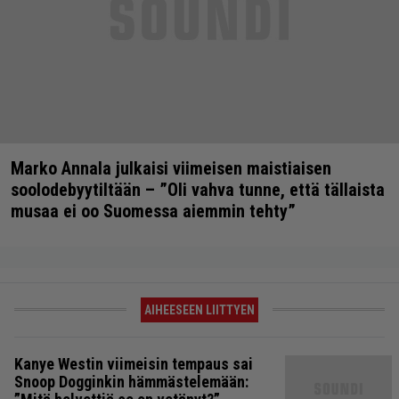
Marko Annala julkaisi viimeisen maistiaisen
soolodebyytiltään – ”Oli vahva tunne, että tällaista
musaa ei oo Suomessa aiemmin tehty”
AIHEESEEN LIITTYEN
Kanye Westin viimeisin tempaus sai
Snoop Dogginkin hämmästelemään: