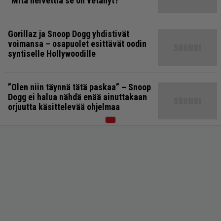
”Mitä helvettiä se on vetänyt?”
Gorillaz ja Snoop Dogg yhdistivät
voimansa – osapuolet esittävät oodin
syntiselle Hollywoodille
”Olen niin täynnä tätä paskaa” – Snoop
Dogg ei halua nähdä enää ainuttakaan
orjuutta käsittelevää ohjelmaa