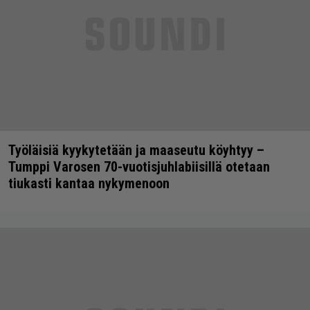
Työläisiä kyykytetään ja maaseutu köyhtyy –
Tumppi Varosen 70-vuotisjuhlabiisillä otetaan
tiukasti kantaa nykymenoon