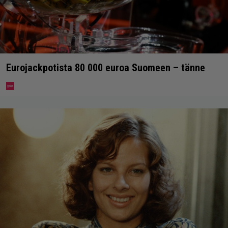
Eurojackpotista 80 000 euroa Suomeen – tänne