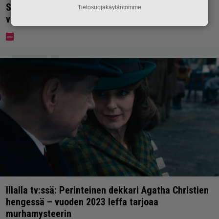
Syötkö perunoita näin? Tutkijat löysivät yhteyden
Tietosuojakäytäntömme
vakavaan kansansairauteen
Illalla tv:ssä: Perinteinen dekkari Agatha Christien
hengessä – vuoden 2023 leffa tarjoaa
murhamysteerin