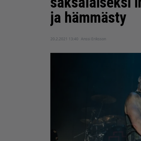
saksalaiseksi i
ja hämmästy
20.2.2021 13:40
Anssi Eriksson