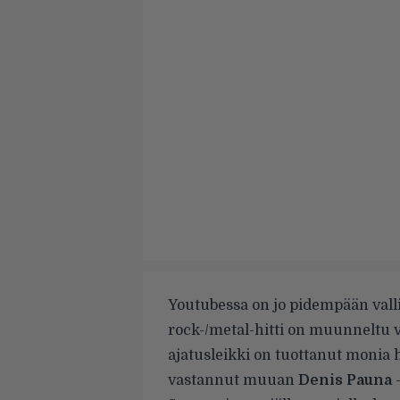
Youtubessa on jo pidempään valli
rock-/metal-hitti on muunneltu 
ajatusleikki on tuottanut monia 
vastannut muuan
Denis Pauna
-