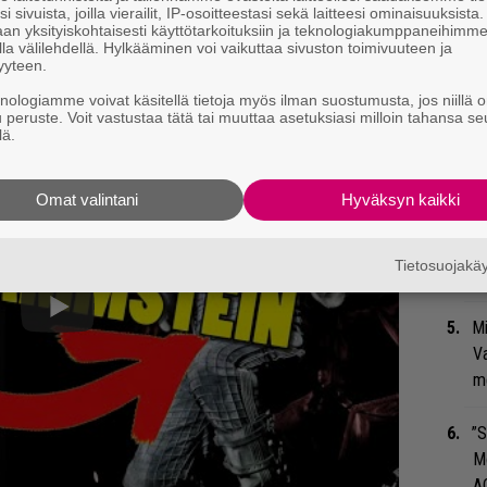
Gu
i sivuista, joilla vierailit, IP-osoitteestasi sekä laitteesi ominaisuuksista
an yksityiskohtaisesti käyttötarkoituksiin ja teknologiakumppaneihimm
su
la välilehdellä. Hylkääminen voi vaikuttaa sivuston toimivuuteen ja
ko
yyteen.
knologiamme voivat käsitellä tietoja myös ilman suostumusta, jos niillä o
Ma
u peruste. Voit vastustaa tätä tai muuttaa asetuksiasi milloin tahansa se
lä.
so
tä
Omat valintani
Hyväksyn kaikki
Se
Ma
Tietosuojak
uu
Mi
Va
me
”S
M
A