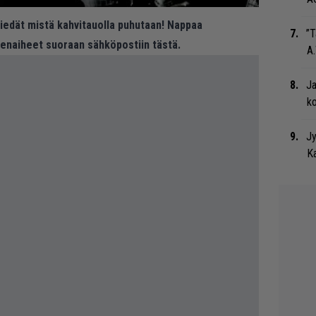
 tiedät mistä kahvitauolla puhutaan! Nappaa
”T
eenaiheet suoraan sähköpostiin tästä.
A.
Ja
ko
Jy
Ka