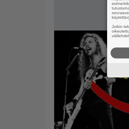
esimerkiks
tutustuma
seuraaval
käytettäv
Jotkin te
oikeutett
välilehdel