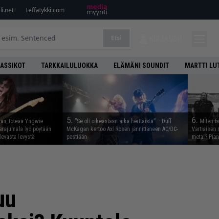
i.net
Leffatykki.com
Etsi
KIRJAUDU
LASSIKOT
TARKKAILULUOKKA
ELÄMÄNI SOUNDIT
MARTTI LU
5.
6.
aan, toteaa Yngwie
”Se oli oikeastaan aika herttaista” – Duff
Miten t
arajumala lyö pöytään
McKagan kertoo Axl Rosen jännittäneen AC/DC-
Vartiaisen 
levasta levystä
pestiään
metal? Pian
uu