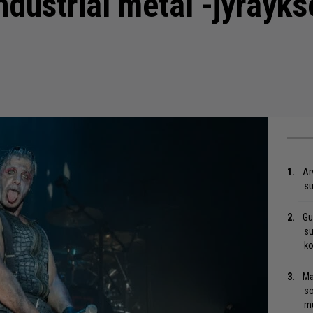
ndustrial metal -jyräyk
Ar
su
Gu
su
ko
Ma
so
mu