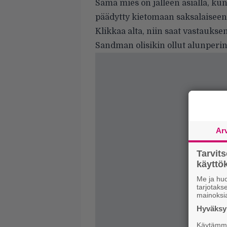
Sama mies on jälleen asialla, ku
päädytty kietomaan saksalaiseen
Klikkaa alta, niin saat vastaukse
Sandman olisikin ollut alunper
Ar
Tarvit
käytt
Me ja huo
tarjotak
mainoksi
Hyväksym
Käytämme 