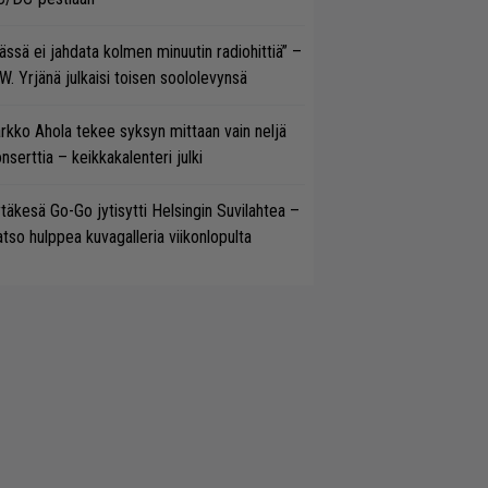
ässä ei jahdata kolmen minuutin radiohittiä” –
W. Yrjänä julkaisi toisen soololevynsä
rkko Ahola tekee syksyn mittaan vain neljä
nserttia – keikkakalenteri julki
täkesä Go-Go jytisytti Helsingin Suvilahtea –
tso hulppea kuvagalleria viikonlopulta