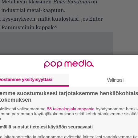
n Metallican klassinen
Enter Sandman
on
 industrial metal-kaapuun.
n kysymykseen: miltä kuulostaisi, jos Enter
in Rammsteinin kappale?
vostamme yksityisyyttäsi
Valintasi
semme suostumuksesi tarjotaksemme henkilökohtai
ökokemuksen
lellisesti valitsemamme
88 teknologiakumppania
hyödynnämme henkilö
semme paremman käyttäjäkokemuksen sekä kohdentaaksemme sisältöä
Ar
a.
su
ällä suostut tietojesi käyttöön seuraavasti
laitetunnisteita ja tallennamme evästeitä laitteellesi saadaksemme tie