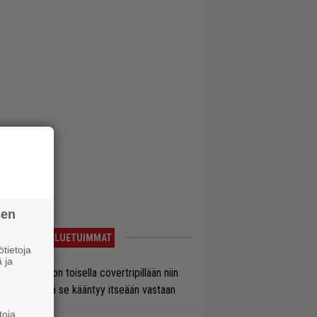
sen
LUETUIMMAT
tietoja
 ja
vio: Saimaa on toisella covertripillään niin
vereeni, että se kääntyy itseään vastaan
toja