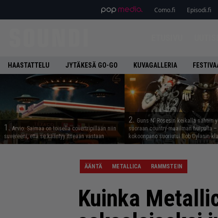
Como.fi
Episodi.fi
ETUSIVU
UUTIS
HAASTATTELU
JYTÄKESÄ GO-GO
KUVAGALLERIA
FESTIVA
2.
Guns N’ Rosesin keikalla nähtiin y
1.
Arvio: Saimaa on toisella covertripillään niin
suoraan country-maailman huipulta –
suvereeni, että se kääntyy itseään vastaan
kokoonpano suoriutui Bob Dylanin kl
ÄÄNTÄ
METALLICA
RAMMSTEIN
Kuinka Metalli