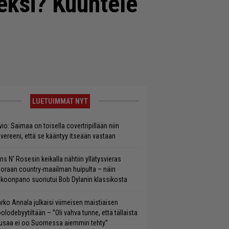
seksi? Kuuntele
LUETUIMMAT NYT
vio: Saimaa on toisella covertripillään niin
vereeni, että se kääntyy itseään vastaan
ns N’ Rosesin keikalla nähtiin yllätysvieras
oraan country-maailman huipulta – näin
koonpano suoriutui Bob Dylanin klassikosta
rko Annala julkaisi viimeisen maistiaisen
olodebyytiltään – ”Oli vahva tunne, että tällaista
saa ei oo Suomessa aiemmin tehty”