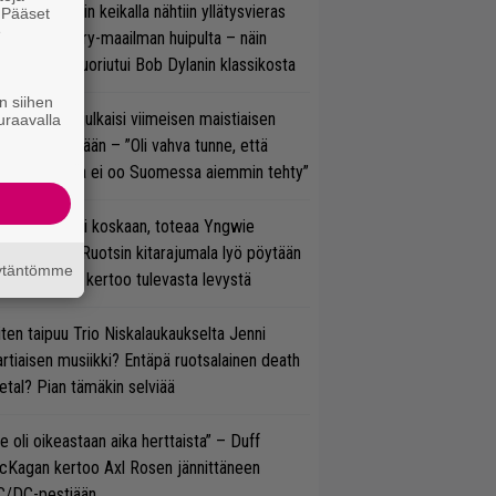
ns N’ Rosesin keikalla nähtiin yllätysvieras
. Pääset
e
oraan country-maailman huipulta – näin
koonpano suoriutui Bob Dylanin klassikosta
n siihen
rko Annala julkaisi viimeisen maistiaisen
uraavalla
olodebyytiltään – ”Oli vahva tunne, että
llaista musaa ei oo Suomessa aiemmin tehty”
 on nyt tai ei koskaan, toteaa Yngwie
lmsteen – Ruotsin kitarajumala lyö pöytään
äytäntömme
den biisin ja kertoo tulevasta levystä
ten taipuu Trio Niskalaukaukselta Jenni
rtiaisen musiikki? Entäpä ruotsalainen death
tal? Pian tämäkin selviää
e oli oikeastaan aika herttaista” – Duff
cKagan kertoo Axl Rosen jännittäneen
C/DC-pestiään