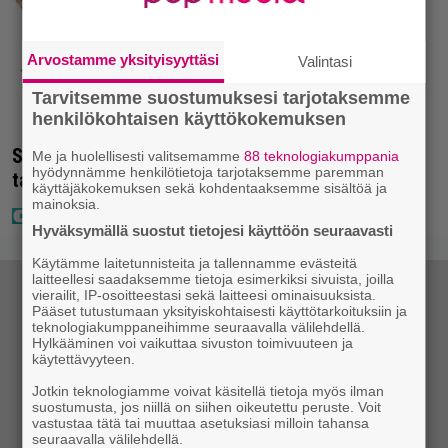
Arvostamme yksityisyyttäsi
Valintasi
Tarvitsemme suostumuksesi tarjotaksemme
henkilökohtaisen käyttökokemuksen
Seiska: Laulaja Frederik lyttäsi Eput – johan oli
Me ja huolellisesti valitsemamme
88 teknologiakumppania
hyödynnämme henkilötietoja tarjotaksemme paremman
taas kielen käyttöä
käyttäjäkokemuksen sekä kohdentaaksemme sisältöä ja
mainoksia.
Hyväksymällä suostut tietojesi käyttöön seuraavasti
Käytämme laitetunnisteita ja tallennamme evästeitä
laitteellesi saadaksemme tietoja esimerkiksi sivuista, joilla
vierailit, IP-osoitteestasi sekä laitteesi ominaisuuksista.
Pääset tutustumaan yksityiskohtaisesti käyttötarkoituksiin ja
teknologiakumppaneihimme seuraavalla välilehdellä.
Hylkääminen voi vaikuttaa sivuston toimivuuteen ja
käytettävyyteen.
Jotkin teknologiamme voivat käsitellä tietoja myös ilman
suostumusta, jos niillä on siihen oikeutettu peruste. Voit
vastustaa tätä tai muuttaa asetuksiasi milloin tahansa
seuraavalla välilehdellä.