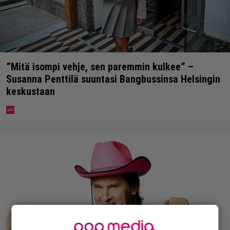
”Mitä isompi vehje, sen paremmin kulkee” –
Susanna Penttilä suuntasi Bangbussinsa Helsingin
keskustaan