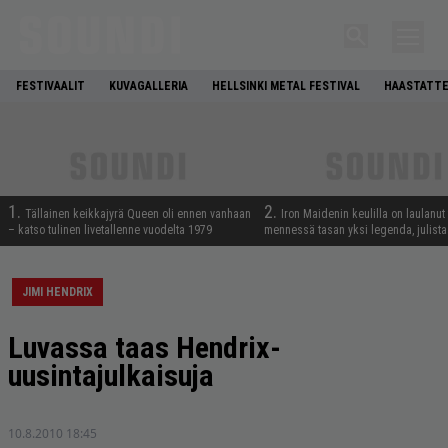
FESTIVAALIT
KUVAGALLERIA
HELLSINKI METAL FESTIVAL
HAASTATTE
1.
2.
Tällainen keikkajyrä Queen oli ennen vanhaan
Iron Maidenin keulilla on laulanut
– katso tulinen livetallenne vuodelta 1979
mennessä tasan yksi legenda, julistaa
JIMI HENDRIX
Luvassa taas Hendrix-
uusintajulkaisuja
10.8.2010 18:45