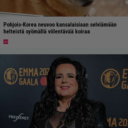
Pohjois-Korea neuvoo kansalaisiaan selviämään
helteistä syömällä viilentävää koiraa