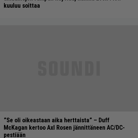
kuuluu soittaa
”Se oli oikeastaan aika herttaista” – Duff
McKagan kertoo Axl Rosen jännittäneen AC/DC-
pestiään