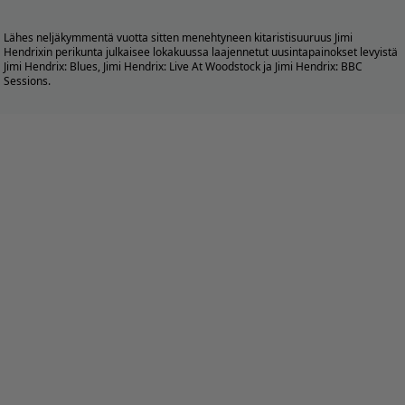
Lähes neljäkymmentä vuotta sitten menehtyneen kitaristisuuruus Jimi
Hendrixin perikunta julkaisee lokakuussa laajennetut uusintapainokset levyistä
Jimi Hendrix: Blues, Jimi Hendrix: Live At Woodstock ja Jimi Hendrix: BBC
Sessions.