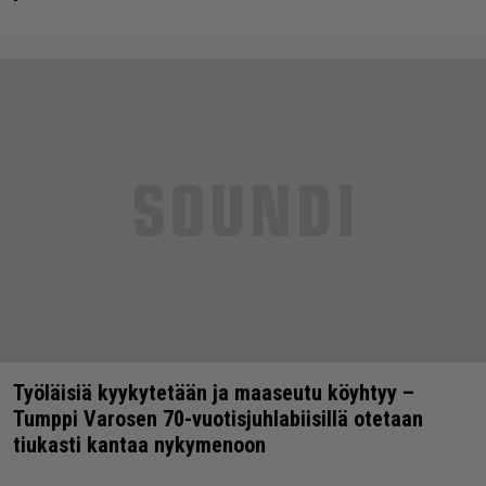
Työläisiä kyykytetään ja maaseutu köyhtyy –
Tumppi Varosen 70-vuotisjuhlabiisillä otetaan
tiukasti kantaa nykymenoon