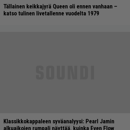
Tällainen keikkajyrä Queen oli ennen vanhaan –
katso tulinen livetallenne vuodelta 1979
Klassikkokappaleen syväanalyysi: Pearl Jamin
alkuaikojen rumpali näyttää, kuinka Even Flow