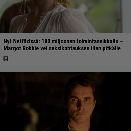
Nyt Netflixissä: 180 miljoonan toimintaseikkailu –
Margot Robbie vei seksikohtauksen liian pitkälle