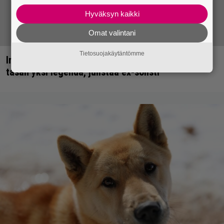
Hyväksyn kaikki
Omat valintani
Tietosuojakäytäntömme
Iron Maidenin keulilla on laulanut tähän mennessä
tasan yksi legenda, julistaa ex-solisti