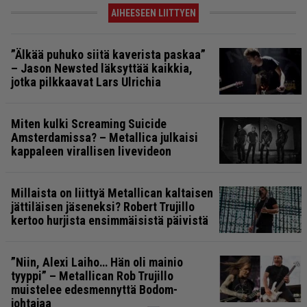
AIHEESEEN LIITTYEN
”Älkää puhuko siitä kaverista paskaa”
– Jason Newsted läksyttää kaikkia,
jotka pilkkaavat Lars Ulrichia
Miten kulki Screaming Suicide
Amsterdamissa? – Metallica julkaisi
kappaleen virallisen livevideon
Millaista on liittyä Metallican kaltaisen
jättiläisen jäseneksi? Robert Trujillo
kertoo hurjista ensimmäisistä päivistä
”Niin, Alexi Laiho… Hän oli mainio
tyyppi” – Metallican Rob Trujillo
muistelee edesmennyttä Bodom-
johtajaa