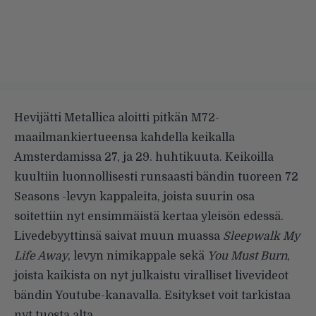
Hevijätti Metallica aloitti pitkän M72-
maailmankiertueensa kahdella keikalla
Amsterdamissa 27, ja 29. huhtikuuta. Keikoilla
kuultiin luonnollisesti runsaasti bändin tuoreen 72
Seasons -levyn kappaleita, joista suurin osa
soitettiin nyt ensimmäistä kertaa yleisön edessä.
Livedebyyttinsä saivat muun muassa
Sleepwalk My
Life Away
, levyn nimikappale sekä
You Must Burn
,
joista kaikista on nyt julkaistu viralliset livevideot
bändin Youtube-kanavalla. Esitykset voit tarkistaa
nyt tuosta alta.