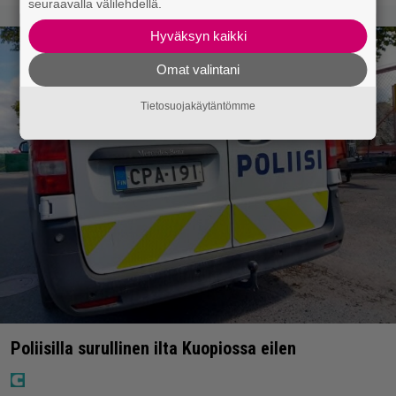
seuraavalla välilehdellä.
Hyväksyn kaikki
Omat valintani
Tietosuojakäytäntömme
Poliisilla surullinen ilta Kuopiossa eilen