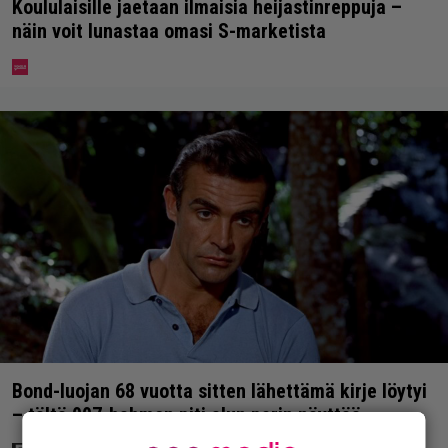
Koululaisille jaetaan ilmaisia heijastinreppuja –
näin voit lunastaa omasi S-marketista
Bond-luojan 68 vuotta sitten lähettämä kirje löytyi
– tältä 007-hahmon piti alun perin näyttää