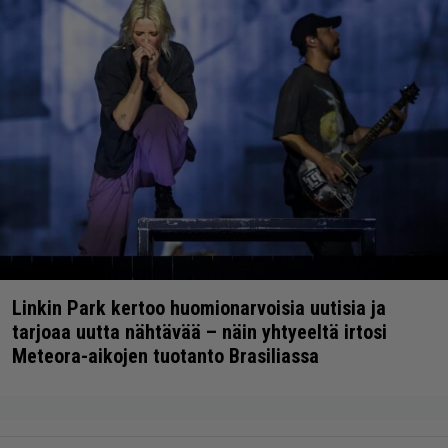
Linkin Park kertoo huomionarvoisia uutisia ja
tarjoaa uutta nähtävää – näin yhtyeeltä irtosi
Meteora-aikojen tuotanto Brasiliassa