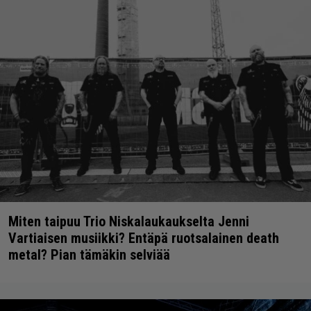
Miten taipuu Trio Niskalaukaukselta Jenni
Vartiaisen musiikki? Entäpä ruotsalainen death
metal? Pian tämäkin selviää