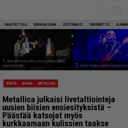
HAASTATTELU
KUVAGALLERIA
FESTIVAALIT
ENSINÄYTTÖ
ELÄMÄN
1.
Weezer-fanien pitkä odotus päättyy: yhtye
2.
tulee Suomeen
Glenn Hughes jättää keikkalavat t
ÄÄNTÄ
KUVAA
METALLICA
Metallica julkaisi livetaltiointeja
uusien biisien ensiesityksistä –
Päästää katsojat myös
kurkkaamaan kulissien taakse