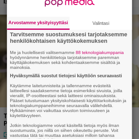
Arvostamme yksityisyyttäsi
Valintasi
Tarvitsemme suostumuksesi tarjotaksemme
henkilökohtaisen käyttökokemuksen
Me ja huolellisesti valitsemamme
88 teknologiakumppania
hyödynnämme henkilötietoja tarjotaksemme paremman
käyttäjäkokemuksen sekä kohdentaaksemme sisältöä ja
mainoksia.
Hyväksymällä suostut tietojesi käyttöön seuraavasti
Käytämme laitetunnisteita ja tallennamme evästeitä
laitteellesi saadaksemme tietoja esimerkiksi sivuista, joilla
vierailit, IP-osoitteestasi sekä laitteesi ominaisuuksista.
Pääset tutustumaan yksityiskohtaisesti käyttötarkoituksiin ja
teknologiakumppaneihimme seuraavalla välilehdellä.
Hylkääminen voi vaikuttaa sivuston toimivuuteen ja
Tältä näyttää Vappu Pimiän perhelomalla
käytettävyyteen.
Portugalissa – ”Kaunis mekko”
Jotkin teknologiamme voivat käsitellä tietoja myös ilman
suostumusta, jos niillä on siihen oikeutettu peruste. Voit
vastustaa tätä tai muuttaa asetuksiasi milloin tahansa