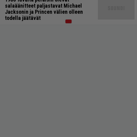
salaäänitteet paljastavat Michael
Jacksonin ja Princen välien olleen
todella jäätävät