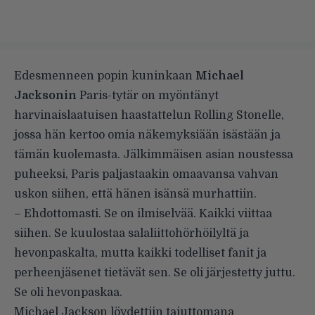
Edesmenneen popin kuninkaan
Michael
Jacksonin
Paris-tytär on myöntänyt
harvinaislaatuisen haastattelun
Rolling Stonelle
,
jossa hän kertoo omia näkemyksiään isästään ja
tämän kuolemasta. Jälkimmäisen asian noustessa
puheeksi, Paris paljastaakin omaavansa vahvan
uskon siihen, että hänen isänsä murhattiin.
– Ehdottomasti. Se on ilmiselvää. Kaikki viittaa
siihen. Se kuulostaa salaliittohörhöilyltä ja
hevonpaskalta, mutta kaikki todelliset fanit ja
perheenjäsenet tietävät sen. Se oli järjestetty juttu.
Se oli hevonpaskaa.
Michael Jackson löydettiin tajuttomana