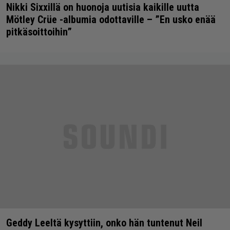
Nikki Sixxillä on huonoja uutisia kaikille uutta
Mötley Crüe -albumia odottaville – ”En usko enää
pitkäsoittoihin”
Geddy Leeltä kysyttiin, onko hän tuntenut Neil