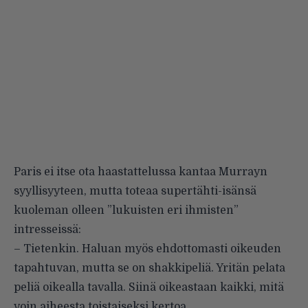
Paris ei itse ota haastattelussa kantaa Murrayn
syyllisyyteen, mutta toteaa supertähti-isänsä
kuoleman olleen ”lukuisten eri ihmisten”
intresseissä:
– Tietenkin. Haluan myös ehdottomasti oikeuden
tapahtuvan, mutta se on shakkipeliä. Yritän pelata
peliä oikealla tavalla. Siinä oikeastaan kaikki, mitä
voin aiheesta toistaiseksi kertoa.