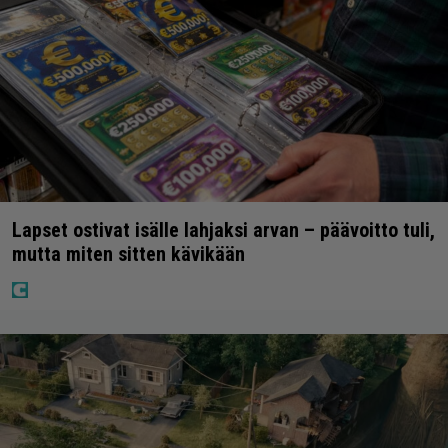
Lapset ostivat isälle lahjaksi arvan – päävoitto tuli,
mutta miten sitten kävikään