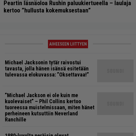
Peartin läsnäoloa Rushin paluukiertueella – laulaja
kertoo ”hullusta kokemuksestaan”
AIHEESEEN LIITTYEN
Michael Jacksonin tytär raivostui
tavasta, jolla hänen isänsä esitetään
tulevassa elokuvassa: ”Oksettavaa!”
”Michael Jackson ei ole kuin me
kuolevaiset” – Phil Collins kertoo
tuoreessa muistelmissaan, miten hänet
perheineen kutsuttiin Neverland
Ranchille
1980-luvulta peräisin olevat