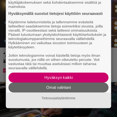
käyttäjäkokemuksen sekä kohdentaaksemme sisältöä ja
mainoksia.
Hyväksymällä suostut tietojesi käyttöön seuraavasti
Käytämme laitetunnisteita ja tallennamme evästeitä
laitteellesi saadaksemme tietoja esimerkiksi sivuista, joilla
vierailit, IP-osoitteestasi sekä laitteesi ominaisuuksista.
Pääset tutustumaan yksityiskohtaisesti käyttötarkoituksiin ja
teknologiakumppaneihimme seuraavalla välilehdellä.
Hylkääminen voi vaikuttaa sivuston toimivuuteen ja
käytettävyyteen.
”Äiti, mitä v…” – Niina Lahtisen tytär tyrmistyi
Jotkin teknologiamme voivat käsitellä tietoja myös ilman
suostumusta, jos niillä on siihen oikeutettu peruste. Voit
äidistään otetusta kansikuvasta
vastustaa tätä tai muuttaa asetuksiasi milloin tahansa
seuraavalla välilehdellä.
Hyväksyn kaikki
Omat valintani
Tietosuojakäytäntömme