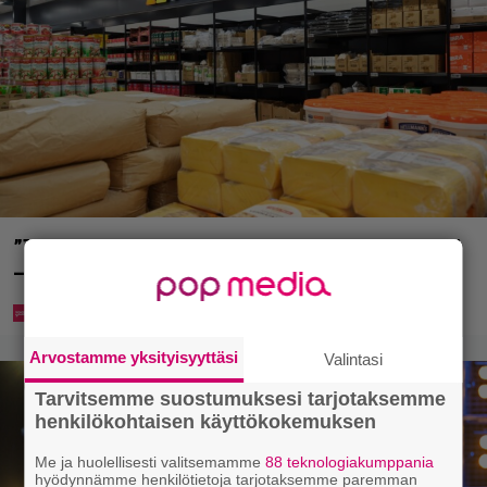
”Tavallista suurempia pakkauksia myös perheille”
– tänne aukee Suomen toinen Prisma Tukku
Arvostamme yksityisyyttäsi
Valintasi
Tarvitsemme suostumuksesi tarjotaksemme
henkilökohtaisen käyttökokemuksen
Me ja huolellisesti valitsemamme
88 teknologiakumppania
hyödynnämme henkilötietoja tarjotaksemme paremman