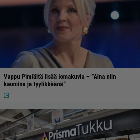
Vappu Pimiältä lisää lomakuvia – ”Aina niin
kauniina ja tyylikkäänä”