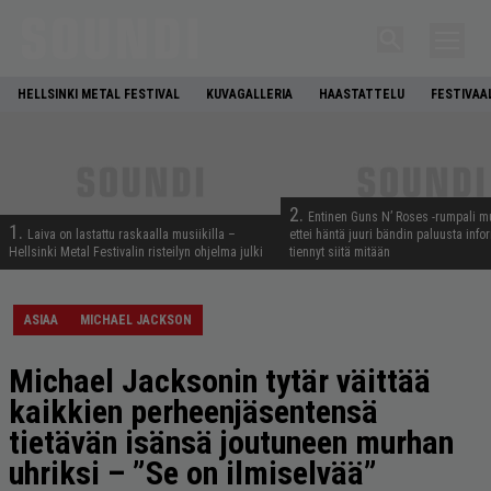
HELLSINKI METAL FESTIVAL
KUVAGALLERIA
HAASTATTELU
FESTIVAA
2.
Entinen Guns N’ Roses -rumpali mu
1.
Laiva on lastattu raskaalla musiikilla –
ettei häntä juuri bändin paluusta info
Hellsinki Metal Festivalin risteilyn ohjelma julki
tiennyt siitä mitään
ASIAA
MICHAEL JACKSON
Michael Jacksonin tytär väittää
kaikkien perheenjäsentensä
tietävän isänsä joutuneen murhan
uhriksi – ”Se on ilmiselvää”