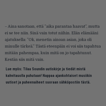
– Aina sanotaan, että ”aika parantaa haavat”, mutta
ei se tee niin. Sinä vain totut niihin. Elän elämääni
ajatuksella: ”Ok, menetin ainoan asian, joka oli
minulle tärkeä.” Tästä eteenpäin ei voi siis tapahtua
mitään pahempaa, kuin mitä on jo tapahtunut.
Kestän siis mitä vain.
Lue myös:
Tilaa Soundin uutiskirje ja tiedät mistä
kahvitauolla puhutaan! Nappaa ajankohtaiset musiikin
uutiset ja puheenaiheet suoraan sähköpostiin tästä.