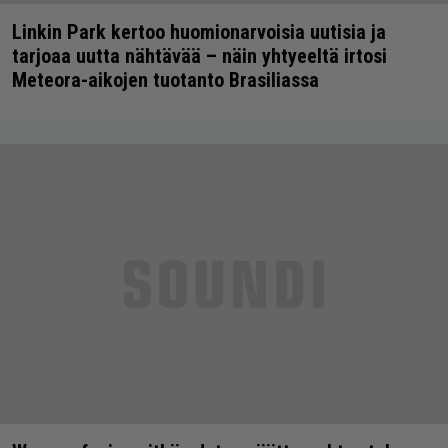
Linkin Park kertoo huomionarvoisia uutisia ja
tarjoaa uutta nähtävää – näin yhtyeeltä irtosi
Meteora-aikojen tuotanto Brasiliassa