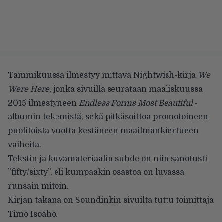
Tammikuussa ilmestyy mittava Nightwish-kirja
We
Were Here
, jonka sivuilla seurataan maaliskuussa
2015 ilmestyneen
Endless Forms Most Beautiful
-
albumin tekemistä, sekä pitkäsoittoa promotoineen
puolitoista vuotta kestäneen maailmankiertueen
vaiheita.
Tekstin ja kuvamateriaalin suhde on niin sanotusti
”fifty/sixty”, eli kumpaakin osastoa on luvassa
runsain mitoin.
Kirjan takana on Soundinkin sivuilta tuttu toimittaja
Timo Isoaho.