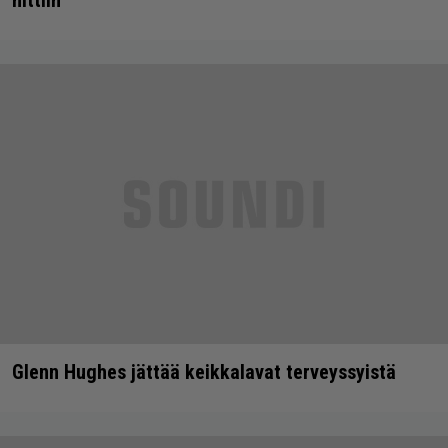
hittiin
Glenn Hughes jättää keikkalavat terveyssyistä