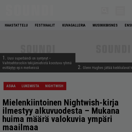
HAASTATTELU
FESTIVAALIT
KUVAGALLERIA
MUSIIKKIBISNES
ENS
1.
Uusi superbändi on syntynyt –
Vaihtoehtorockin tekijämiehistä koostuva ryhmä
2.
esittäytyy ep:n merkeissä
Glenn Hughes jättää keikkalavat t
ASIAA
LUKEMISTA
NIGHTWISH
Mielenkiintoinen Nightwish-kirja
ilmestyy alkuvuodesta – Mukana
huima määrä valokuvia ympäri
maailmaa