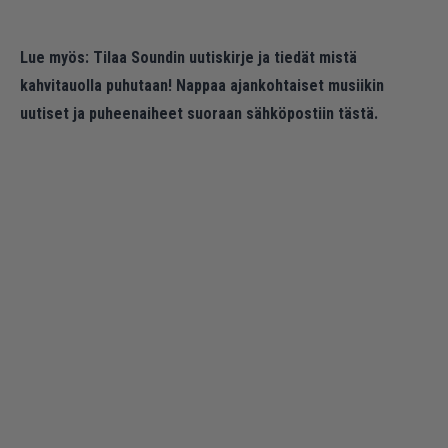
Lue myös:
Tilaa Soundin uutiskirje ja tiedät mistä
kahvitauolla puhutaan! Nappaa ajankohtaiset musiikin
uutiset ja puheenaiheet suoraan sähköpostiin tästä.