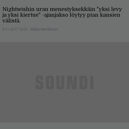
Nightwishin uran menestyksekkäin "yksi levy
ja yksi kiertue" -ajanjakso löytyy pian kansien
välistä.
9.11.2017 10:31
Mikko Meriläinen