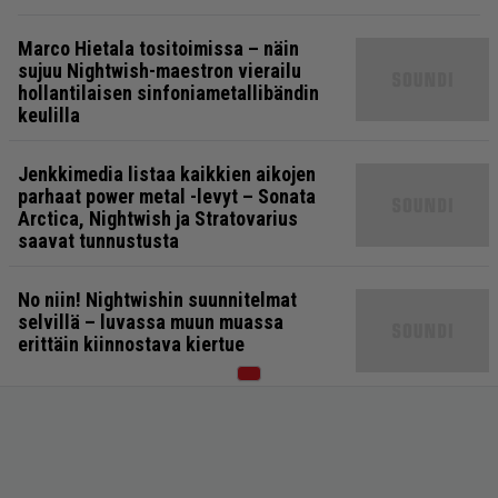
Marco Hietala tositoimissa – näin
sujuu Nightwish-maestron vierailu
hollantilaisen sinfoniametallibändin
keulilla
Jenkkimedia listaa kaikkien aikojen
parhaat power metal -levyt – Sonata
Arctica, Nightwish ja Stratovarius
saavat tunnustusta
No niin! Nightwishin suunnitelmat
selvillä – luvassa muun muassa
erittäin kiinnostava kiertue