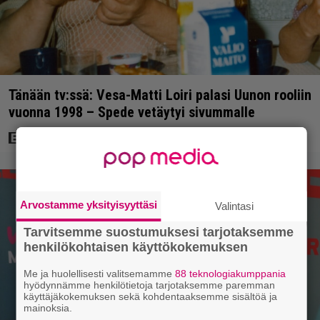
Tänään tv:ssä: Vesa-Matti Loiri palasi Uunon rooliin
vuonna 1998 – Spede vetäytyi sivummalle
Arvostamme yksityisyyttäsi
Valintasi
Tarvitsemme suostumuksesi tarjotaksemme
henkilökohtaisen käyttökokemuksen
Me ja huolellisesti valitsemamme
88 teknologiakumppania
hyödynnämme henkilötietoja tarjotaksemme paremman
käyttäjäkokemuksen sekä kohdentaaksemme sisältöä ja
mainoksia.