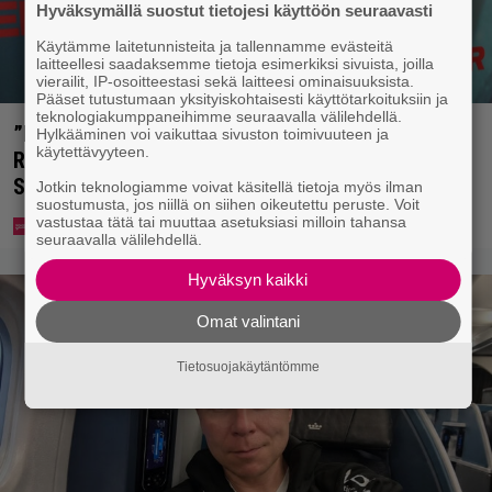
Hyväksymällä suostut tietojesi käyttöön seuraavasti
Käytämme laitetunnisteita ja tallennamme evästeitä
laitteellesi saadaksemme tietoja esimerkiksi sivuista, joilla
vierailit, IP-osoitteestasi sekä laitteesi ominaisuuksista.
Pääset tutustumaan yksityiskohtaisesti käyttötarkoituksiin ja
teknologiakumppaneihimme seuraavalla välilehdellä.
”Nukuimme kaikki viisi samassa huoneessa” –
Hylkääminen voi vaikuttaa sivuston toimivuuteen ja
käytettävyyteen.
Renny Harlinin perhe vietti unelmien kesän
Suomessa
Jotkin teknologiamme voivat käsitellä tietoja myös ilman
suostumusta, jos niillä on siihen oikeutettu peruste. Voit
vastustaa tätä tai muuttaa asetuksiasi milloin tahansa
seuraavalla välilehdellä.
Hyväksyn kaikki
Omat valintani
Tietosuojakäytäntömme