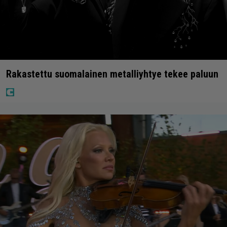
Rakastettu suomalainen metalliyhtye tekee paluun