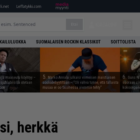
i.net
Leffatykki.com
Etsi
KIRJAUDU
KAILULUOKKA
SUOMALAISEN ROCKIN KLASSIKOT
SOITTOLISTA
5.
6.
n ja maaseutu köyhtyy –
Marko Annala julkaisi viimeisen maistiaisen
Guns N’ 
juhlabiisillä otetaan
soolodebyytiltään – ”Oli vahva tunne, että tällaista
suoraan co
noon
musaa ei oo Suomessa aiemmin tehty”
kokoonpano
si, herkkä