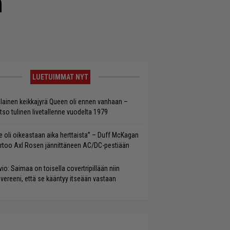
n
LUETUIMMAT NYT
llainen keikkajyrä Queen oli ennen vanhaan –
tso tulinen livetallenne vuodelta 1979
e oli oikeastaan aika herttaista” – Duff McKagan
rtoo Axl Rosen jännittäneen AC/DC-pestiään
vio: Saimaa on toisella covertripillään niin
vereeni, että se kääntyy itseään vastaan