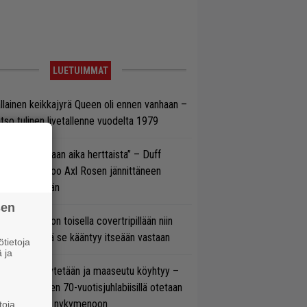
LUETUIMMAT
llainen keikkajyrä Queen oli ennen vanhaan –
tso tulinen livetallenne vuodelta 1979
e oli oikeastaan aika herttaista” – Duff
cKagan kertoo Axl Rosen jännittäneen
C/DC-pestiään
sen
vio: Saimaa on toisella covertripillään niin
vereeni, että se kääntyy itseään vastaan
tietoja
 ja
öläisiä kyykytetään ja maaseutu köyhtyy –
mppi Varosen 70-vuotisjuhlabiisillä otetaan
ukasti kantaa nykymenoon
toja