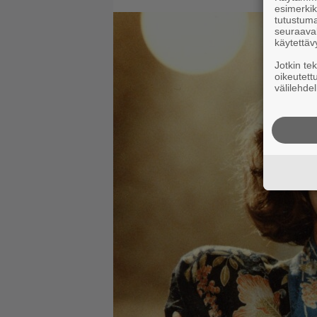
esimerkiks
tutustuma
seuraaval
käytettäv
Jotkin te
oikeutett
välilehdel