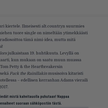
ri kiertele. Ilmeisesti alt.countryn suurmies
ä miehen tuore single on nimeltään ytimekkäästi
 radiosoittoa tämä nimi-idea, mutta mitä
i!
lors
julkaistaan 19. huhtikuuta. Levyllä on
kaarti, kun mukaan on saatu muun muassa
, Tom Petty & the Heartbreakersin
 sekä
Fuck the Rainillakin
musisoiva kitaristi
ellessa – edellisen kerranhan Adams vieraili
2017.
 tiedät mistä kahvitauolla puhutaan! Nappaa
eenaiheet suoraan sähköpostiin tästä.