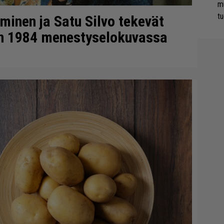
m
tu
minen ja Satu Silvo tekevät
en 1984 menestyselokuvassa