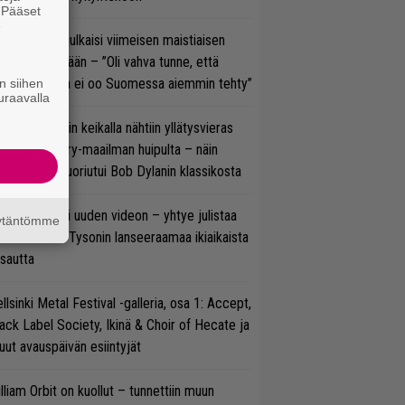
. Pääset
e
rko Annala julkaisi viimeisen maistiaisen
olodebyytiltään – ”Oli vahva tunne, että
llaista musaa ei oo Suomessa aiemmin tehty”
n siihen
uraavalla
ns N’ Rosesin keikalla nähtiin yllätysvieras
oraan country-maailman huipulta – näin
koonpano suoriutui Bob Dylanin klassikosta
thrax julkaisi uuden videon – yhtye julistaa
äytäntömme
isillään Mike Tysonin lanseeraamaa ikiaikaista
isautta
llsinki Metal Festival -galleria, osa 1: Accept,
ack Label Society, Ikinä & Choir of Hecate ja
ut avauspäivän esiintyjät
lliam Orbit on kuollut – tunnettiin muun