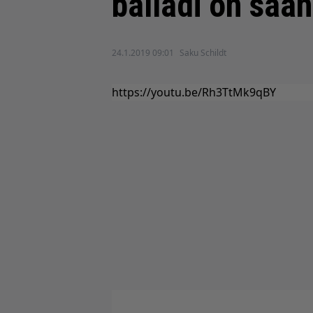
balladi on saa
24.1.2019 09:01
Saku Schildt
https://youtu.be/Rh3TtMk9qBY