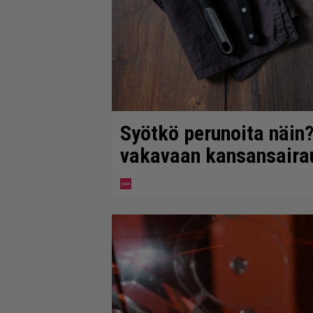
Syötkö perunoita näin?
vakavaan kansansaira