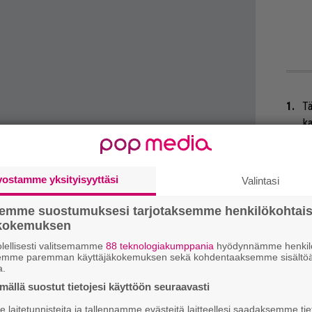
Tä
ka
”S
M
vostamme yksityisyyttäsi
Valintasi
A
semme suostumuksesi tarjotaksemme henkilökohtai
Ar
ökokemuksen
su
lellisesti valitsemamme
88 teknologiakumppania
hyödynnämme henkilö
semme paremman käyttäjäkokemuksen sekä kohdentaaksemme sisältöä
a.
Ty
ällä suostut tietojesi käyttöön seuraavasti
Tu
ti
laitetunnisteita ja tallennamme evästeitä laitteellesi saadaksemme tie