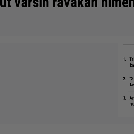
nut varsin räväkän nime
Tä
ka
”S
ke
Ar
su