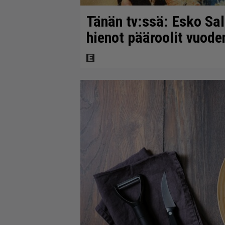
Tänän tv:ssä: Esko Sal
hienot pääroolit vuod