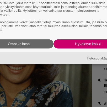
i sivuista, joilla vierailit, IP-osoitteestasi sekä laitteesi ominaisuuksista
an yksityiskohtaisesti käyttötarkoituksiin ja teknologiakumppaneihimm
Ma
la välilehdellä. Hylkääminen voi vaikuttaa sivuston toimivuuteen ja
yyteen.
so
tä
knologiamme voivat käsitellä tietoja myös ilman suostumusta, jos niillä o
u peruste. Voit vastustaa tätä tai muuttaa asetuksiasi milloin tahansa se
lä.
Gu
su
Omat valintani
Hyväksyn kaikki
ko
An
Tietosuojak
bi
vi
He
Bl
mu
Wi