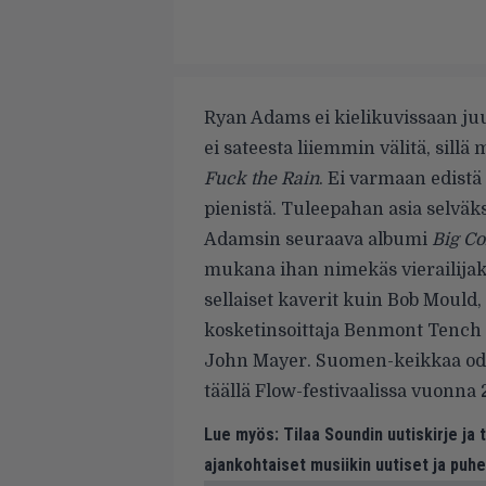
Ryan Adams ei kielikuvissaan juu
ei sateesta liiemmin välitä, sill
Fuck the Rain
. Ei varmaan edistä
pienistä. Tuleepahan asia selväks
Adamsin seuraava albumi
Big Co
mukana ihan nimekäs vierailija
sellaiset kaverit kuin Bob Mould
kosketinsoittaja Benmont Tench
John Mayer. Suomen-keikkaa odot
täällä Flow-festivaalissa vuonna 
Lue myös:
Tilaa Soundin uutiskirje ja
ajankohtaiset musiikin uutiset ja puh