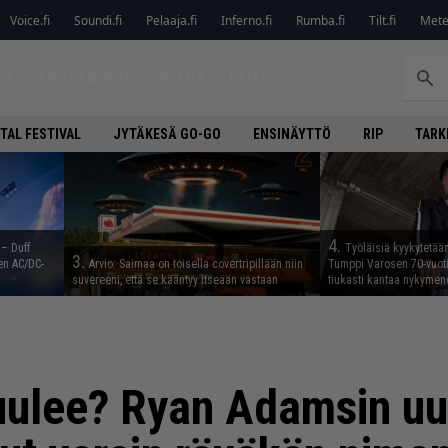
Voice.fi
Soundi.fi
Pelaaja.fi
Inferno.fi
Rumba.fi
Tilt.fi
Metel
ET
LEVYARVIOT
JUTUT
LEHTI
TAL FESTIVAL
JYTÄKESÄ GO-GO
ENSINÄYTTÖ
RIP
TARK
4.
 – Duff
Työläisiä kyykytetää
3.
en AC/DC-
Arvio: Saimaa on toisella covertripillään niin
Tumppi Varosen 70-vuotis
suvereeni, että se kääntyy itseään vastaan
tiukasti kantaa nykyme
uulee? Ryan Adamsin uu