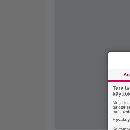
Ar
Tarvit
käytt
Me ja huo
tarjotak
mainoksi
Hyväksym
Käytämme 