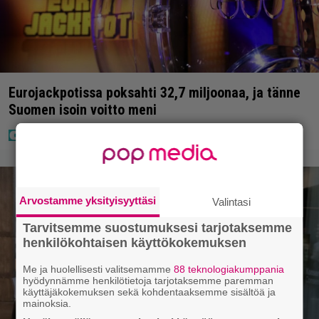
Eurojackpotissa poksahti 32,7 miljoonaa, ja tänne
Suomen isoin voitto meni
Arvostamme yksityisyyttäsi
Valintasi
Tarvitsemme suostumuksesi tarjotaksemme
henkilökohtaisen käyttökokemuksen
Me ja huolellisesti valitsemamme
88 teknologiakumppania
hyödynnämme henkilötietoja tarjotaksemme paremman
käyttäjäkokemuksen sekä kohdentaaksemme sisältöä ja
mainoksia.