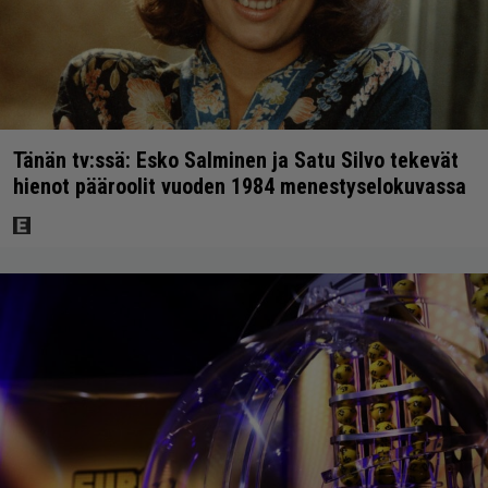
Tänän tv:ssä: Esko Salminen ja Satu Silvo tekevät
hienot pääroolit vuoden 1984 menestyselokuvassa