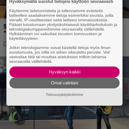
Hyväksymällä suostut tietojesi käyttöön seuraavasti
Käytämme laitetunnisteita ja tallennamme evästeitä
laitteellesi saadaksemme tietoja esimerkiksi sivuista, joilla
vierailit, IP-osoitteestasi sekä laitteesi ominaisuuksista.
Pääset tutustumaan yksityiskohtaisesti käyttötarkoituksiin ja
Sara ja Mikko Parikka etsivät uutta kotia –
teknologiakumppaneihimme seuraavalla välilehdellä.
”Seuraavaan kotiin tämmöinen”
Hylkääminen voi vaikuttaa sivuston toimivuuteen ja
käytettävyyteen.
Jotkin teknologiamme voivat käsitellä tietoja myös ilman
suostumusta, jos niillä on siihen oikeutettu peruste. Voit
vastustaa tätä tai muuttaa asetuksiasi milloin tahansa
seuraavalla välilehdellä.
Hyväksyn kaikki
Omat valintani
Tietosuojakäytäntömme