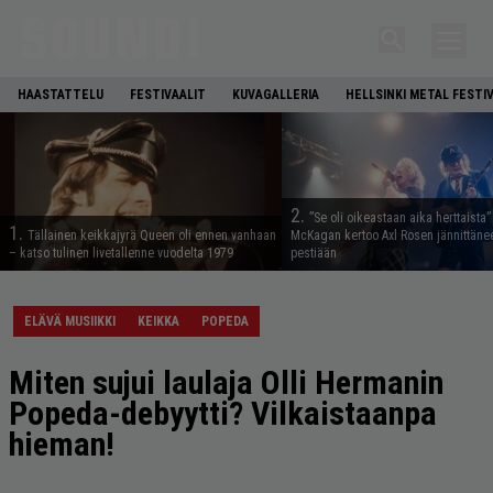
HAASTATTELU
FESTIVAALIT
KUVAGALLERIA
HELLSINKI METAL FESTI
2.
”Se oli oikeastaan aika herttaista”
1.
Tällainen keikkajyrä Queen oli ennen vanhaan
McKagan kertoo Axl Rosen jännittäne
– katso tulinen livetallenne vuodelta 1979
pestiään
ELÄVÄ MUSIIKKI
KEIKKA
POPEDA
Miten sujui laulaja Olli Hermanin
Popeda-debyytti? Vilkaistaanpa
hieman!