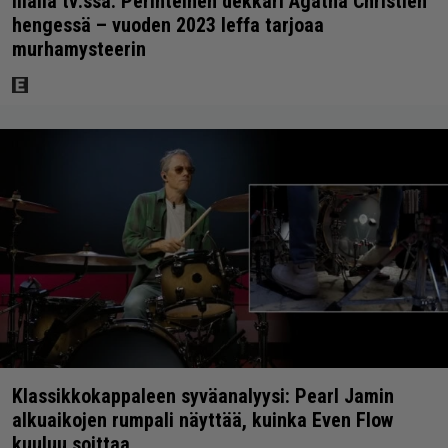
Illalla tv:ssä: Perinteinen dekkari Agatha Christien
hengessä – vuoden 2023 leffa tarjoaa
murhamysteerin
Klassikkokappaleen syväanalyysi: Pearl Jamin
alkuaikojen rumpali näyttää, kuinka Even Flow
kuuluu soittaa