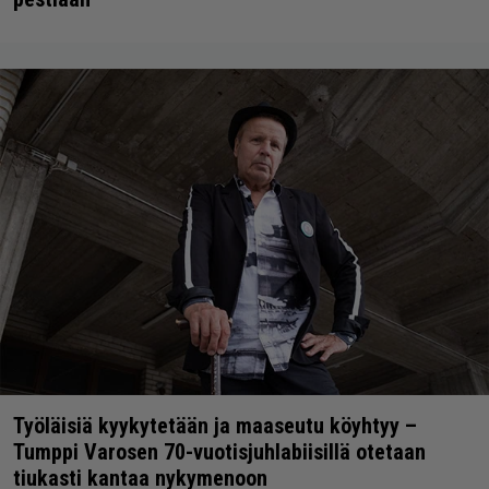
Työläisiä kyykytetään ja maaseutu köyhtyy –
Tumppi Varosen 70-vuotisjuhlabiisillä otetaan
tiukasti kantaa nykymenoon