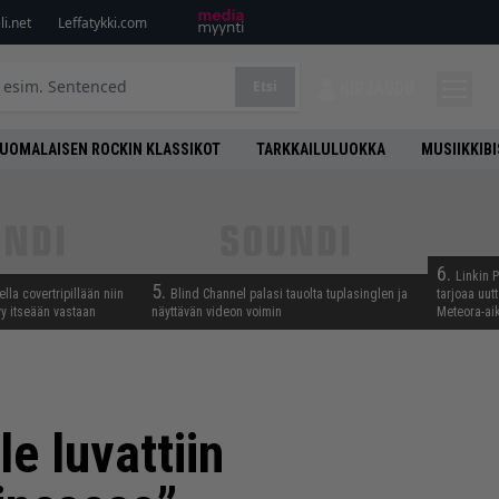
i.net
Leffatykki.com
Etsi
KIRJAUDU
UOMALAISEN ROCKIN KLASSIKOT
TARKKAILULUOKKA
MUSIIKKIB
6.
Linkin 
5.
lla covertripillään niin
Blind Channel palasi tauolta tuplasinglen ja
tarjoaa uut
yy itseään vastaan
näyttävän videon voimin
Meteora-aik
le luvattiin