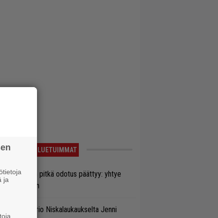
sen
LUETUIMMAT
tietoja
ezer-fanien pitkä odotus päättyy: yhtye
 ja
ulee Suomeen
ten taipuu Trio Niskalaukaukselta Jenni
toja