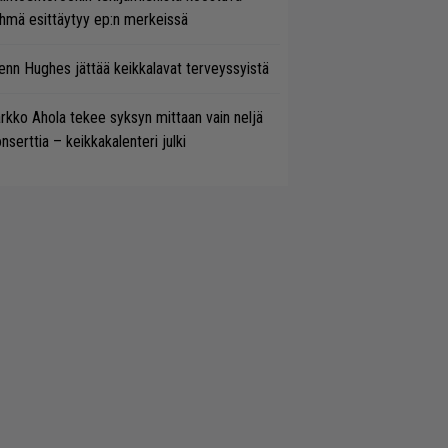
hmä esittäytyy ep:n merkeissä
enn Hughes jättää keikkalavat terveyssyistä
rkko Ahola tekee syksyn mittaan vain neljä
nserttia – keikkakalenteri julki