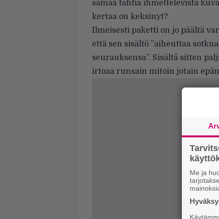
samaa tahtia ihmettelevistä kuvap
kertaa on keksinyt?
Ilmeisesti paketti on jo päältä var
että sen sisältö ”aiheuttaa sotkua”
seurauksensa”. Sisältä sitten palj
irtoaa runsain mitoin jotain epä
Ar
Tarvit
käytt
Me ja huo
tarjotak
mainoksi
Hyväksym
Käytämme 