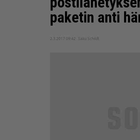
postilähetykse
paketin anti hä
2.3.2017 09:42
Saku Schildt