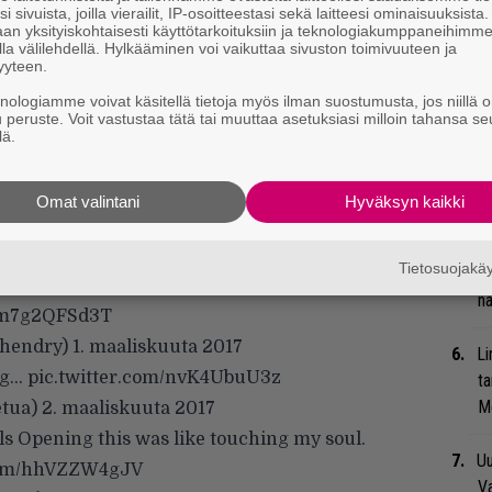
Va
i sivuista, joilla vierailit, IP-osoitteestasi sekä laitteesi ominaisuuksista
an yksityiskohtaisesti käyttötarkoituksiin ja teknologiakumppaneihimm
me
la välilehdellä. Hylkääminen voi vaikuttaa sivuston toimivuuteen ja
yyteen.
Se
knologiamme voivat käsitellä tietoja myös ilman suostumusta, jos niillä o
Ma
u peruste. Voit vastustaa tätä tai muuttaa asetuksiasi milloin tahansa se
lä.
uu
 twiittigalleriaksi, ja onhan tuo vähän kuin
Ar
Omat valintani
Hyväksyn kaikki
su
orjaamolta. Kenties artisti vielä selvittää, mikä
Tietosuojak
Bl
#nottheactualevents
physical component!
nä
m/m7g2QFSd3T
hendry)
1. maaliskuuta 2017
Li
ing…
pic.twitter.com/nvK4UbuU3z
ta
Me
etua)
2. maaliskuuta 2017
ls
Opening this was like touching my soul.
Uu
.com/hhVZZW4gJV
Va