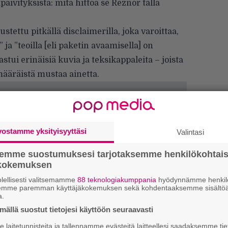
äivityksistä: mitä hittoa se Reznor tällä
ustettu pitkällä disclaimerilla, joka varoittaa,
 ja ”teoilla [eli paketin avaamisella] on
astui erinäisiä kuvia ja teksikappaleita – joista
määräistä mustaa ainetta.
vostamme yksityisyyttäsi
Valintasi
semme suostumuksesi tarjotaksemme henkilökohtai
ökokemuksen
lellisesti valitsemamme
88 teknologiakumppania
hyödynnämme henkilö
We
semme paremman käyttäjäkokemuksen sekä kohdentaaksemme sisältöä
t
a.
ällä suostut tietojesi käyttöön seuraavasti
Mi
laitetunnisteita ja tallennamme evästeitä laitteellesi saadaksemme tie