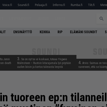
Voice.fi
Soundi.fi
Pelaaja.fi
Inferno.fi
Rumba.fi
Tilt.fi
Metel
ET
LEVYARVIOT
JUTUT
LEHTI
ALIT
ENSINÄYTTÖ
KEIKKA
RIP
ELÄMÄNI SOUNDIT
S
3.
lta Jenni
Se on nyt tai ei koskaan, toteaa Yngwie
4.
inen death
Malmsteen – Ruotsin kitarajumala lyö pöytään
Arvio: Saimaa on toise
uuden biisin ja kertoo tulevasta levystä
suvereeni, että se käänt
in tuoreen ep:n tilanneil