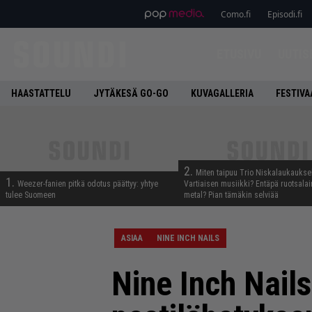
Como.fi
Episodi.fi
ETUSIVU
UUTIS
HAASTATTELU
JYTÄKESÄ GO-GO
KUVAGALLERIA
FESTIVA
2.
Miten taipuu Trio Niskalaukaukse
1.
Weezer-fanien pitkä odotus päättyy: yhtye
Vartiaisen musiikki? Entäpä ruotsala
tulee Suomeen
metal? Pian tämäkin selviää
ASIAA
NINE INCH NAILS
Nine Inch Nails