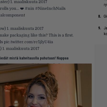
ster)
1. maaliskuuta 2017
ry
rolls you… ❤️
#nin
#NineInchNails
calcomponent
Gl
Ja
dow)
1. maaliskuuta 2017
ko
ake packaging like this? This is a first.
ls
pic.twitter.com/rc5jlyU4ia
s)
1. maaliskuuta 2017
 tiedät mistä kahvitauolla puhutaan! Nappaa
eenaiheet suoraan sähköpostiin tästä.