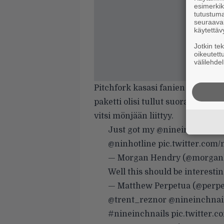
esimerkiks
tutustuma
seuraaval
käytettäv
Jotkin te
oikeutett
välilehdel
Pitchfork
kasasi fanien reaktioita
paketti olisi tullut suoraan autok
vitsi mönjään liittyy.
Just got my
@nineinchnails
@ninhotline
pic.twitter.co
— Morgan Hendry (@morgan
Well this should be interest
— Matthew Perpetua (@perp
@trent_reznor
@nineinchnai
#nineinchnails
pic.twitter