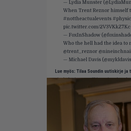
— Lydia Munster (@LydiaMun
When Trent Reznor himself t
#nottheactualevents
#physi
pic.twitter.com/2V3VKkZ7Kc
— FoxInShadow (@foxinsha
Who the hell had the idea to m
@trent_reznor
@nineinchnai
— Michael Davis (@mykldavi
Lue myös:
Tilaa Soundin uutiskirje ja
ajankohtaiset musiikin uutiset ja puh