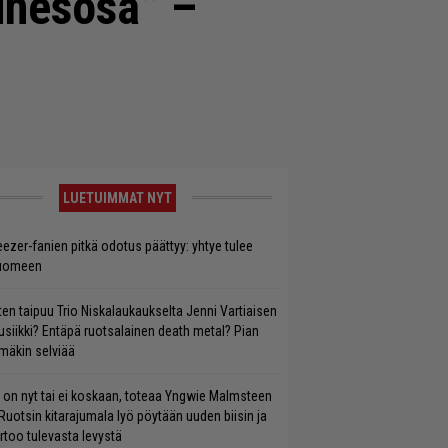
inesosa” –
LUETUIMMAT NYT
ezer-fanien pitkä odotus päättyy: yhtye tulee
uomeen
ten taipuu Trio Niskalaukaukselta Jenni Vartiaisen
siikki? Entäpä ruotsalainen death metal? Pian
mäkin selviää
 on nyt tai ei koskaan, toteaa Yngwie Malmsteen
Ruotsin kitarajumala lyö pöytään uuden biisin ja
rtoo tulevasta levystä