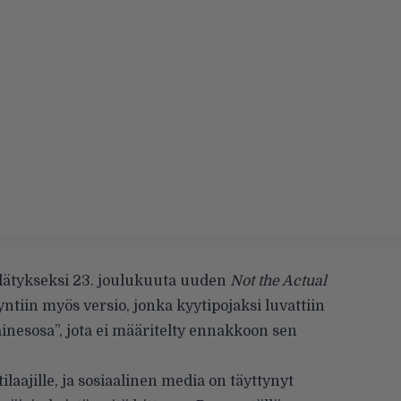
yllätykseksi 23. joulukuuta uuden
Not the Actual
yntiin myös versio, jonka kyytipojaksi luvattiin
 ainesosa”, jota ei määritelty ennakkoon sen
laajille, ja sosiaalinen media on täyttynyt