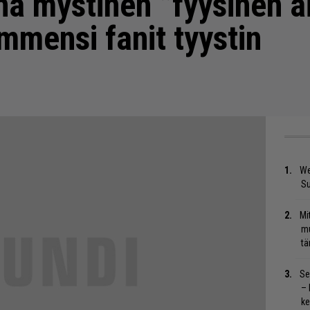
nä mystinen ”fyysinen a
mmensi fanit tyystin
We
S
Mi
mu
tä
Se
– 
ke