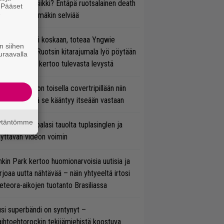
rtiaisen musiikki? Entäpä ruotsalainen death
. Pääset
e
tal? Pian tämäkin selviää
 on nyt tai ei koskaan, toteaa Yngwie
n siihen
lmsteen – Ruotsin kitarajumala lyö pöytään
uraavalla
den biisin ja kertoo tulevasta levystä
vio: Saimaa on toisella covertripillään niin
vereeni, että se kääntyy itseään vastaan
äytäntömme
ind Channel palasi tauolta tuplasinglen ja
yttävän videon voimin
nkin Park kertoo huomionarvoisia uutisia ja
rjoaa uutta nähtävää – näin yhtyeeltä irtosi
teora-aikojen tuotanto Brasiliassa
si superbändi on syntynyt –
ihtoehtorockin tekijämiehistä koostuva