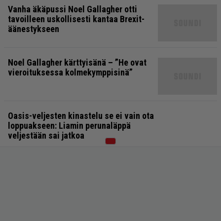
Vanha äkäpussi Noel Gallagher otti
tavoilleen uskollisesti kantaa Brexit-
äänestykseen
Noel Gallagher kärttyisänä – ”He ovat
vieroituksessa kolmekymppisinä”
Oasis-veljesten kinastelu se ei vain ota
loppuakseen: Liamin perunaläppä
veljestään sai jatkoa