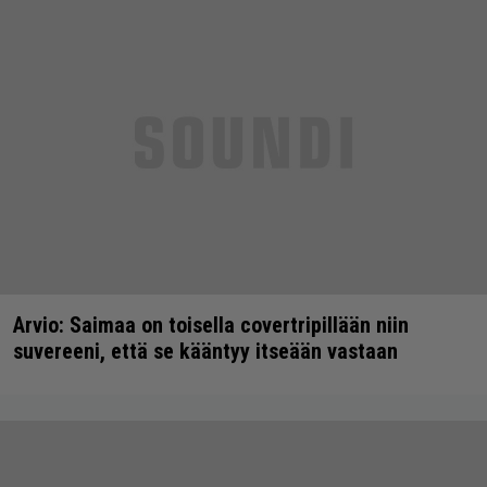
Arvio: Saimaa on toisella covertripillään niin
suvereeni, että se kääntyy itseään vastaan