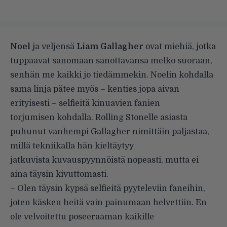
Noel
ja veljensä
Liam Gallagher
ovat miehiä, jotka
tuppaavat sanomaan sanottavansa melko suoraan,
senhän me kaikki jo tiedämmekin. Noelin kohdalla
sama linja pätee myös – kenties jopa aivan
erityisesti – selfieitä kinuavien fanien
torjumisen kohdalla.
Rolling Stonelle
asiasta
puhunut vanhempi Gallagher nimittäin paljastaa,
millä tekniikalla hän kieltäytyy
jatkuvista kuvauspyynnöistä nopeasti, mutta ei
aina täysin kivuttomasti.
– Olen täysin kypsä selfieitä pyyteleviin faneihin,
joten käsken heitä vain painumaan helvettiin. En
ole velvoitettu poseeraaman kaikille