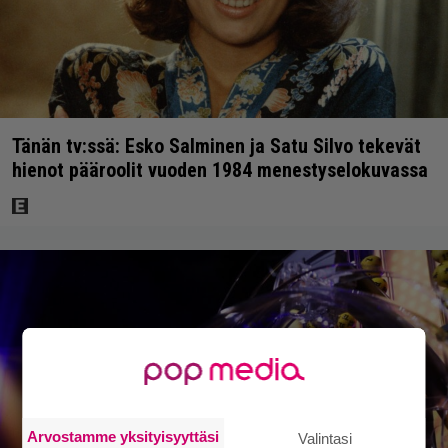
Tänän tv:ssä: Esko Salminen ja Satu Silvo tekevät
hienot pääroolit vuoden 1984 menestyselokuvassa
Arvostamme yksityisyyttäsi
Valintasi