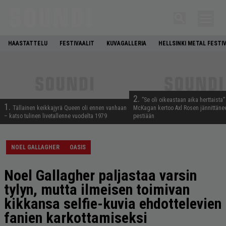
HAASTATTELU
FESTIVAALIT
KUVAGALLERIA
HELLSINKI METAL FESTI
2.
”Se oli oikeastaan aika herttaista”
1.
Tällainen keikkajyrä Queen oli ennen vanhaan
McKagan kertoo Axl Rosen jännittäne
– katso tulinen livetallenne vuodelta 1979
pestiään
NOEL GALLAGHER
OASIS
Noel Gallagher paljastaa varsin
tylyn, mutta ilmeisen toimivan
kikkansa selfie-kuvia ehdottelevien
fanien karkottamiseksi