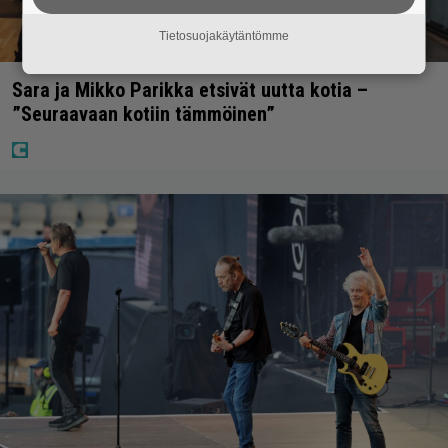
Tietosuojakäytäntömme
Sara ja Mikko Parikka etsivät uutta kotia –
”Seuraavaan kotiin tämmöinen”