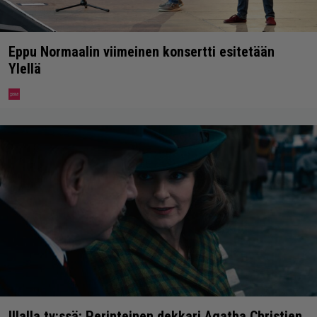
Eppu Normaalin viimeinen konsertti esitetään
Ylellä
Illalla tv:ssä: Perinteinen dekkari Agatha Christien