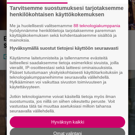
Tarvitsemme suostumuksesi tarjotaksemme
henkilökohtaisen käyttökokemuksen
Me ja huolellisesti valitsemamme
88 teknologiakumppania
hyödynnämme henkilötietoja tarjotaksemme paremman
käyttäjäkokemuksen sekä kohdentaaksemme sisältöä ja
Eurojackpotissa poksahti 32,7 miljoonaa, ja tänne
mainoksia.
Suomen isoin voitto meni
Hyväksymällä suostut tietojesi käyttöön seuraavasti
Käytämme laitetunnisteita ja tallennamme evästeitä
laitteellesi saadaksemme tietoja esimerkiksi sivuista, joilla
vierailit, IP-osoitteestasi sekä laitteesi ominaisuuksista.
Pääset tutustumaan yksityiskohtaisesti käyttötarkoituksiin ja
teknologiakumppaneihimme seuraavalla välilehdellä.
Hylkääminen voi vaikuttaa sivuston toimivuuteen ja
käytettävyyteen.
Jotkin teknologiamme voivat käsitellä tietoja myös ilman
suostumusta, jos niillä on siihen oikeutettu peruste. Voit
vastustaa tätä tai muuttaa asetuksiasi milloin tahansa
seuraavalla välilehdellä.
Hyväksyn kaikki
Omat valintani