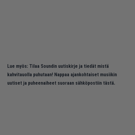
Lue myös:
Tilaa Soundin uutiskirje ja tiedät mistä
kahvitauolla puhutaan! Nappaa ajankohtaiset musiikin
uutiset ja puheenaiheet suoraan sähköpostiin tästä.