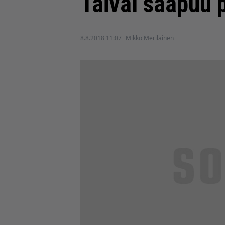
Taival saapuu p
8.8.2018 11:07
Mikko Meriläinen