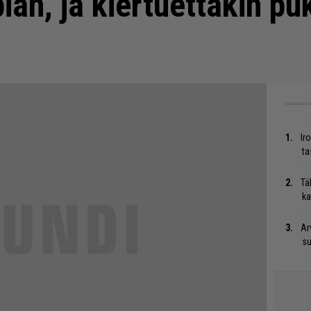
ian, ja kiertuettakin p
Ir
ta
Tä
ka
Ar
su