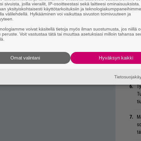
Ar
i sivuista, joilla vierailit, IP-osoitteestasi sekä laitteesi ominaisuuksista
an yksityiskohtaisesti käyttötarkoituksiin ja teknologiakumppaneihimm
su
la välilehdellä. Hylkääminen voi vaikuttaa sivuston toimivuuteen ja
yyteen.
He
knologiamme voivat käsitellä tietoja myös ilman suostumusta, jos niillä o
Bl
u peruste. Voit vastustaa tätä tai muuttaa asetuksiasi milloin tahansa se
lä.
mu
”S
Omat valintani
Hyväksyn kaikki
M
A
Tietosuojak
Ty
Tu
ti
Ma
so
tä