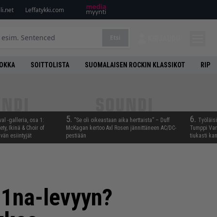
i.net
Leffatykki.com
Etsi
KIRJAUDU
UOKKA
SOITTOLISTA
SUOMALAISEN ROCKIN KLASSIKOT
RIP
5.
6.
al -galleria, osa 1:
”Se oli oikeastaan aika herttaista” – Duff
Työläis
ty, Ikinä & Choir of
McKagan kertoo Axl Rosen jännittäneen AC/DC-
Tumppi Varo
än esiintyjät
pestiään
tiukasti k
m1na-levyyn?