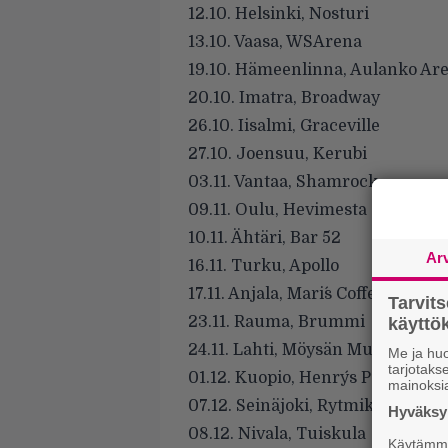
12.10. Helsinki, Nosturi
13.10. Vaasa, WSArena
19.10. Hämeenlinna, Aulanko Ar
20.10. Imatra, Broadway
26.10. Iisalmi, Graceville
27.10. Joensuu, Kerubi
03.11. Vantaa, Shamrock
09.11. Oulu, Hevimesta
10.11. Ähtäri, Bar 52
Ar
16.11. Turku, Apollo
17.11. Anjala, Mari´s Coffee
Tarvit
23.11. Rauma, Brummi
käytt
24.11. Lahti, Möysän Musaklubi
Me ja huo
tarjotak
01.12. Kuopio, Henry´s Pub
mainoksi
07.12. Seinäjoki, Rytmikorjaamo
Hyväksym
08.12. Nivala, Tuiskula
Käytämme 