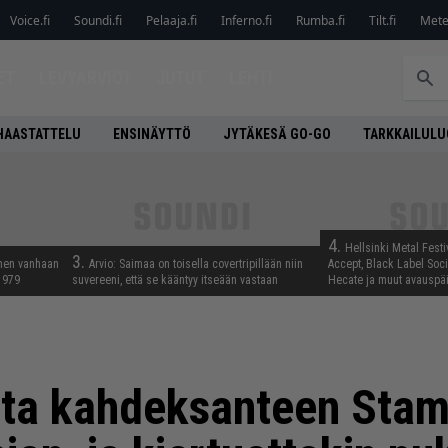
Voice.fi
Soundi.fi
Pelaaja.fi
Inferno.fi
Rumba.fi
Tilt.fi
Metel
ET
LEVYARVIOT
JUTUT
LEHTI
HAASTATTELU
ENSINÄYTTÖ
JYTÄKESÄ GO-GO
TARKKAILUL
4.
Hellsinki Metal Festiv
3.
nnen vanhaan
Arvio: Saimaa on toisella covertripillään niin
Accept, Black Label Socie
 1979
suvereeni, että se kääntyy itseään vastaan
Hecate ja muut avauspäiv
iita kahdeksanteen Sta