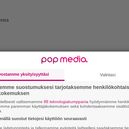
eena
vostamme yksityisyyttäsi
Valintasi
semme suostumuksesi tarjotaksemme henkilökohtai
Ir
ökokemuksen
me
lellisesti valitsemamme
88 teknologiakumppania
hyödynnämme henkilö
semme paremman käyttäjäkokemuksen sekä kohdentaaksemme sisältöä
Tä
a.
ka
ällä suostut tietojesi käyttöön seuraavasti
laitetunnisteita ja tallennamme evästeitä laitteellesi saadaksemme tie