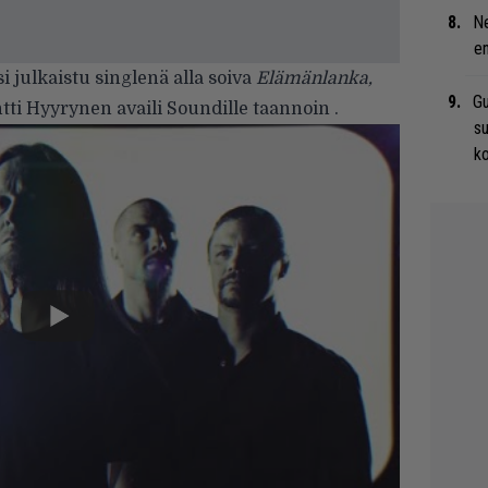
Ne
en
i julkaistu singlenä alla soiva
Elämänlanka,
Gu
ti Hyyrynen availi Soundille taannoin .
su
ko