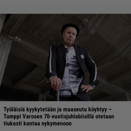
Työläisiä kyykytetään ja maaseutu köyhtyy –
Tumppi Varosen 70-vuotisjuhlabiisillä otetaan
tiukasti kantaa nykymenoon