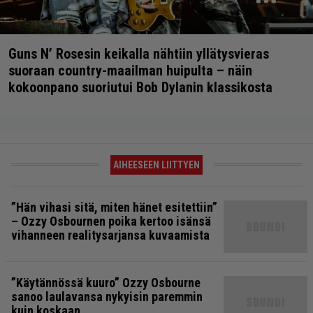
Guns N’ Rosesin keikalla nähtiin yllätysvieras
suoraan country-maailman huipulta – näin
kokoonpano suoriutui Bob Dylanin klassikosta
AIHEESEEN LIITTYEN
”Hän vihasi sitä, miten hänet esitettiin”
– Ozzy Osbournen poika kertoo isänsä
vihanneen realitysarjansa kuvaamista
”Käytännössä kuuro” Ozzy Osbourne
sanoo laulavansa nykyisin paremmin
kuin koskaan