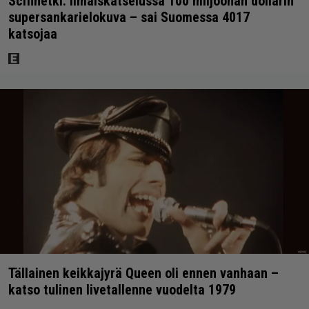
Scifihetki: Ilmaiskatselussa 100 miljoonan dollarin
supersankarielokuva – sai Suomessa 4017
katsojaa
Tällainen keikkajyrä Queen oli ennen vanhaan –
katso tulinen livetallenne vuodelta 1979