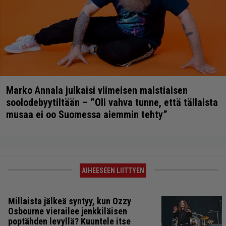
Marko Annala julkaisi viimeisen maistiaisen
soolodebyytiltään – ”Oli vahva tunne, että tällaista
musaa ei oo Suomessa aiemmin tehty”
AIHEESEEN LIITTYEN
Millaista jälkeä syntyy, kun Ozzy
Osbourne vierailee jenkkiläisen
poptähden levyllä? Kuuntele itse