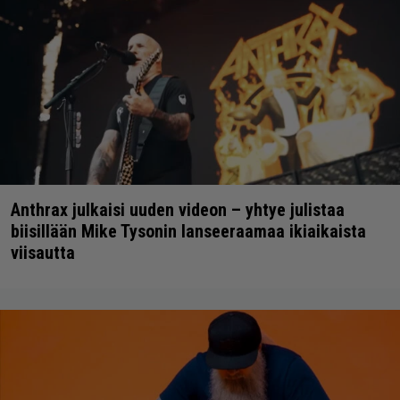
Anthrax julkaisi uuden videon – yhtye julistaa
biisillään Mike Tysonin lanseeraamaa ikiaikaista
viisautta