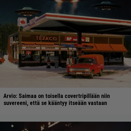
Arvio: Saimaa on toisella covertripillään niin
suvereeni, että se kääntyy itseään vastaan