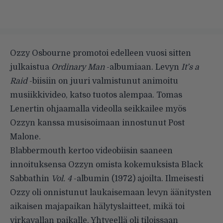
Ozzy Osbourne promotoi edelleen vuosi sitten
julkaistua
Ordinary Man
-albumiaan. Levyn
It’s a
Raid
-biisiin on juuri valmistunut animoitu
musiikkivideo, katso tuotos alempaa. Tomas
Lenertin ohjaamalla videolla seikkailee myös
Ozzyn kanssa musisoimaan innostunut Post
Malone.
Blabbermouth
kertoo videobiisin saaneen
innoituksensa Ozzyn omista kokemuksista Black
Sabbathin
Vol. 4
-albumin (1972) ajoilta. Ilmeisesti
Ozzy oli onnistunut laukaisemaan levyn äänitysten
aikaisen majapaikan hälytyslaitteet, mikä toi
virkavallan paikalle. Yhtyeellä oli tiloissaan