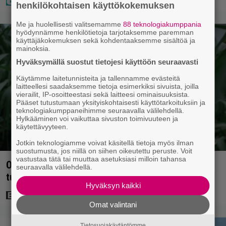
henkilökohtaisen käyttökokemuksen
Me ja huolellisesti valitsemamme
88 teknologiakumppania
hyödynnämme henkilötietoja tarjotaksemme paremman
käyttäjäkokemuksen sekä kohdentaaksemme sisältöä ja
mainoksia.
Hyväksymällä suostut tietojesi käyttöön seuraavasti
Käytämme laitetunnisteita ja tallennamme evästeitä
laitteellesi saadaksemme tietoja esimerkiksi sivuista, joilla
vierailit, IP-osoitteestasi sekä laitteesi ominaisuuksista.
Pääset tutustumaan yksityiskohtaisesti käyttötarkoituksiin ja
teknologiakumppaneihimme seuraavalla välilehdellä.
Hylkääminen voi vaikuttaa sivuston toimivuuteen ja
käytettävyyteen.
Jotkin teknologiamme voivat käsitellä tietoja myös ilman
suostumusta, jos niillä on siihen oikeutettu peruste. Voit
vastustaa tätä tai muuttaa asetuksiasi milloin tahansa
Ohjaaja lähti kalppimaan 870 miljoonaa dollaria
seuraavalla välilehdellä.
tuottaneen elokuvan jatko-osasta
Hyväksyn kaikki
Omat valintani
Tietosuojakäytäntömme