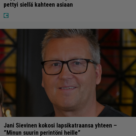
pettyi siellä kahteen asiaan
Jani Sievinen kokosi lapsikatraansa yhteen –
”Minun suurin perintöni heille”