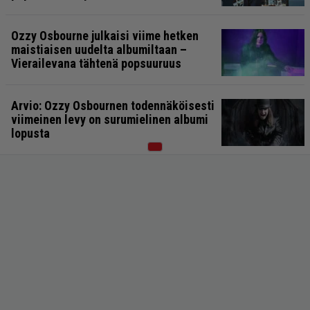
Ozzy Osbourne julkaisi viime hetken
maistiaisen uudelta albumiltaan –
Vierailevana tähtenä popsuuruus
Arvio: Ozzy Osbournen todennäköisesti
viimeinen levy on surumielinen albumi
lopusta