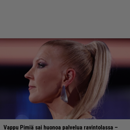
Vappu Pimiä sai huonoa palvelua ravintolassa –