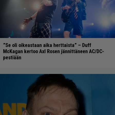
”Se oli oikeastaan aika herttaista” – Duff
McKagan kertoo Axl Rosen jännittäneen AC/DC-
pestiään