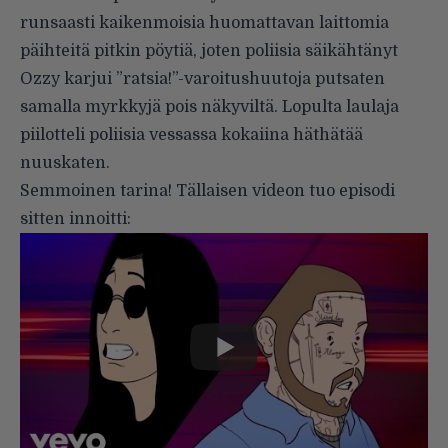
runsaasti kaikenmoisia huomattavan laittomia
päihteitä pitkin pöytiä, joten poliisia säikähtänyt
Ozzy karjui ”ratsia!”-varoitushuutoja putsaten
samalla myrkkyjä pois näkyviltä. Lopulta laulaja
piilotteli poliisia vessassa kokaiina häthätää
nuuskaten.
Semmoinen tarina! Tällaisen videon tuo episodi
sitten innoitti: