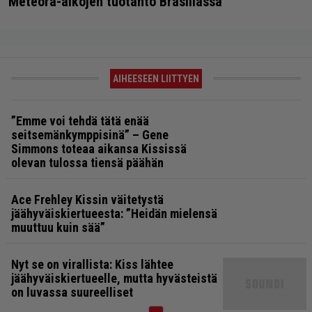
Meteora-aikojen tuotanto Brasiliassa
AIHEESEEN LIITTYEN
”Emme voi tehdä tätä enää
seitsemänkymppisinä” – Gene
Simmons toteaa aikansa Kississä
olevan tulossa tiensä päähän
Ace Frehley Kissin väitetystä
jäähyväiskiertueesta: ”Heidän mielensä
muuttuu kuin sää”
Nyt se on virallista: Kiss lähtee
jäähyväiskiertueelle, mutta hyvästeistä
on luvassa suureelliset