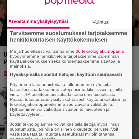
Arvostamme yksityisyyttäsi
Valintasi
Tarvitsemme suostumuksesi tarjotaksemme
henkilökohtaisen käyttökokemuksen
Me ja huolellisesti valitsemamme
88 teknologiakumppania
Uuno: Hjallis Harkimo menee naimisiin Jasmine
hyödynnämme henkilötietoja tarjotaksemme paremman
Pajarin kanssa
käyttäjäkokemuksen sekä kohdentaaksemme sisältöä ja
mainoksia.
Hyväksymällä suostut tietojesi käyttöön seuraavasti
Käytämme laitetunnisteita ja tallennamme evästeitä
laitteellesi saadaksemme tietoja esimerkiksi sivuista, joilla
vierailit, IP-osoitteestasi sekä laitteesi ominaisuuksista.
Pääset tutustumaan yksityiskohtaisesti käyttötarkoituksiin ja
teknologiakumppaneihimme seuraavalla välilehdellä.
Hylkääminen voi vaikuttaa sivuston toimivuuteen ja
käytettävyyteen.
Jotkin teknologiamme voivat käsitellä tietoja myös ilman
suostumusta, jos niillä on siihen oikeutettu peruste. Voit
vastustaa tätä tai muuttaa asetuksiasi milloin tahansa