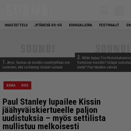
HAASTATTELU
JYTÄKESÄ GO-GO
KUVAGALLERIA
FESTIVAALIT
EN
2.
Miten taipuu Trio Niskalaukaukse
1.
Arvio: Saimaa on toisella covertripillään niin
Vartiaisen musiikki? Entäpä ruotsala
suvereeni, että se kääntyy itseään vastaan
metal? Pian tämäkin selviää
ASIAA
KISS
Paul Stanley lupailee Kissin
jäähyväiskiertueelle paljon
uudistuksia – myös settilista
mullistuu melkoisesti