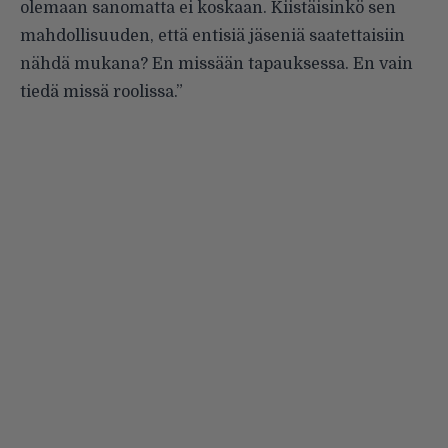
olemaan sanomatta ei koskaan. Kiistäisinkö sen
mahdollisuuden, että entisiä jäseniä saatettaisiin
nähdä mukana? En missään tapauksessa. En vain
tiedä missä roolissa.”