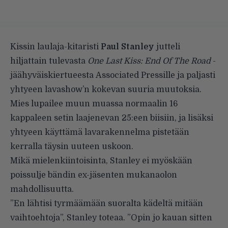
Kissin laulaja-kitaristi
Paul Stanley
jutteli
hiljattain tulevasta
One Last Kiss: End Of The Road
-
jäähyväiskiertueesta
Associated Pressille
ja paljasti
yhtyeen lavashow’n kokevan suuria muutoksia.
Mies lupailee muun muassa normaalin 16
kappaleen setin laajenevan 25:een biisiin, ja lisäksi
yhtyeen käyttämä lavarakennelma pistetään
kerralla täysin uuteen uskoon.
Mikä mielenkiintoisinta, Stanley ei myöskään
poissulje bändin ex-jäsenten mukanaolon
mahdollisuutta.
”En lähtisi tyrmäämään suoralta kädeltä mitään
vaihtoehtoja”, Stanley toteaa. ”Opin jo kauan sitten