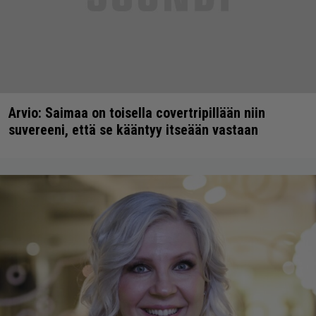
Arvio: Saimaa on toisella covertripillään niin
suvereeni, että se kääntyy itseään vastaan