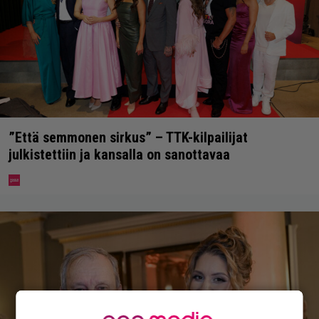
”Että semmonen sirkus” – TTK-kilpailijat
julkistettiin ja kansalla on sanottavaa