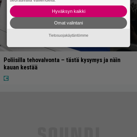
seuraavalla välilehdellä.
Hyväksyn kaikki
Omat valintani
Tietosuojakäytäntömme
Poliisilla tehovalvonta – tästä kysymys ja näin
kauan kestää