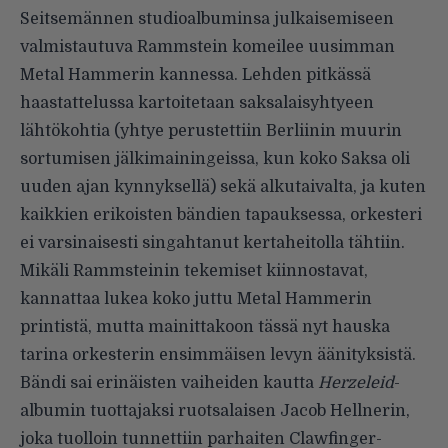
Seitsemännen studioalbuminsa julkaisemiseen
valmistautuva Rammstein komeilee uusimman
Metal Hammerin kannessa. Lehden pitkässä
haastattelussa kartoitetaan saksalaisyhtyeen
lähtökohtia (yhtye perustettiin Berliinin muurin
sortumisen jälkimainingeissa, kun koko Saksa oli
uuden ajan kynnyksellä) sekä alkutaivalta, ja kuten
kaikkien erikoisten bändien tapauksessa, orkesteri
ei varsinaisesti singahtanut kertaheitolla tähtiin.
Mikäli Rammsteinin tekemiset kiinnostavat,
kannattaa lukea koko juttu Metal Hammerin
printistä, mutta mainittakoon tässä nyt hauska
tarina orkesterin ensimmäisen levyn äänityksistä.
Bändi sai erinäisten vaiheiden kautta
Herzeleid
-
albumin tuottajaksi ruotsalaisen Jacob Hellnerin,
joka tuolloin tunnettiin parhaiten Clawfinger-