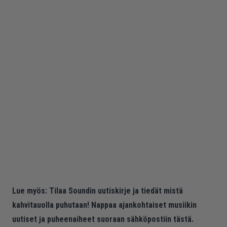
Lue myös:
Tilaa Soundin uutiskirje ja tiedät mistä
kahvitauolla puhutaan! Nappaa ajankohtaiset musiikin
uutiset ja puheenaiheet suoraan sähköpostiin tästä.