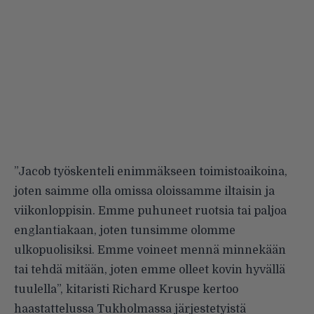
”Jacob työskenteli enimmäkseen toimistoaikoina,
joten saimme olla omissa oloissamme iltaisin ja
viikonloppisin. Emme puhuneet ruotsia tai paljoa
englantiakaan, joten tunsimme olomme
ulkopuolisiksi. Emme voineet mennä minnekään
tai tehdä mitään, joten emme olleet kovin hyvällä
tuulella”, kitaristi Richard Kruspe kertoo
haastattelussa Tukholmassa järjestetyistä