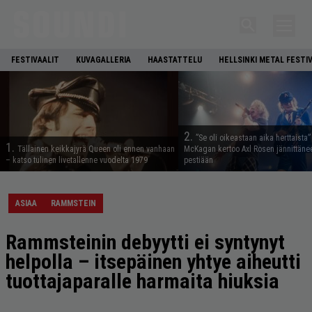
FESTIVAALIT
KUVAGALLERIA
HAASTATTELU
HELLSINKI METAL FESTI
2.
”Se oli oikeastaan aika herttaista”
1.
Tällainen keikkajyrä Queen oli ennen vanhaan
McKagan kertoo Axl Rosen jännittäne
– katso tulinen livetallenne vuodelta 1979
pestiään
ASIAA
RAMMSTEIN
Rammsteinin debyytti ei syntynyt
helpolla – itsepäinen yhtye aiheutti
tuottajaparalle harmaita hiuksia