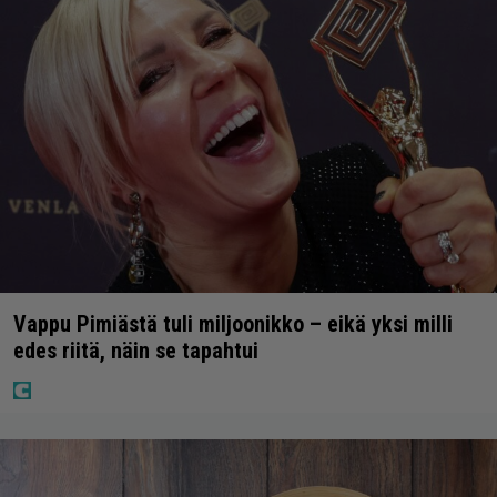
Vappu Pimiästä tuli miljoonikko – eikä yksi milli
edes riitä, näin se tapahtui