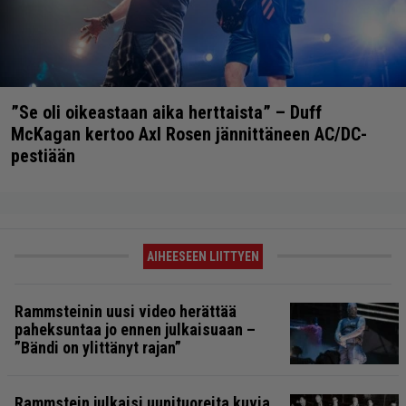
”Se oli oikeastaan aika herttaista” – Duff
McKagan kertoo Axl Rosen jännittäneen AC/DC-
pestiään
AIHEESEEN LIITTYEN
Rammsteinin uusi video herättää
paheksuntaa jo ennen julkaisuaan –
”Bändi on ylittänyt rajan”
Rammstein julkaisi uunituoreita kuvia