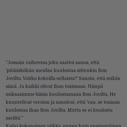
”Jossain vaiheessa joku saattoi sanoa, että
’pitäisiköhän meidän kuulostaa sittenkin Bon
Jovilta. Voitko kokeilla sellaista?’ Sanoin, että mikäs
siinä. Ja kaikki olivat ihan tosissaan. Niinpä
miksasimme biisin kuulostamaan Bon Jovilta. He
kuuntelivat version ja sanoivat, että ’vau, se tosiaan
kuulostaa ihan Bon Jovilta. Mutta se ei kuulosta
meiltä.'”
Kului kokonainen viikko, ennen kuin ensimmäinen