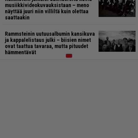
musiikkivideokuvauksistaan – meno
näyttää juuri niin villiltä kuin olettaa
saattaakin
Rammsteinin uutuusalbumin kansikuva
ja kappalelistaus julki – biisien nimet
ovat taattua tavaraa, mutta pituudet
hämmentävät