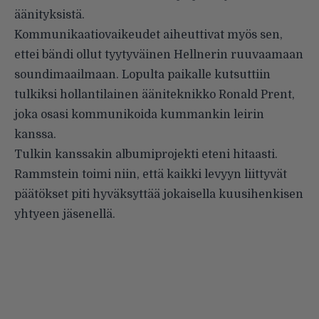
äänityksistä.
Kommunikaatiovaikeudet aiheuttivat myös sen,
ettei bändi ollut tyytyväinen Hellnerin ruuvaamaan
soundimaailmaan. Lopulta paikalle kutsuttiin
tulkiksi hollantilainen ääniteknikko Ronald Prent,
joka osasi kommunikoida kummankin leirin
kanssa.
Tulkin kanssakin albumiprojekti eteni hitaasti.
Rammstein toimi niin, että kaikki levyyn liittyvät
päätökset piti hyväksyttää jokaisella kuusihenkisen
yhtyeen jäsenellä.