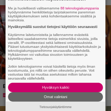
Me ja huolellisesti valitsemamme
88 teknologiakumppania
hyödynnämme henkilötietoja tarjotaksemme paremman
käyttäjäkokemuksen sekä kohdentaaksemme sisältöä ja
mainoksia.
Hyväksymällä suostut tietojesi käyttöön seuraavasti
Käytämme laitetunnisteita ja tallennamme evästeitä
laitteellesi saadaksemme tietoja esimerkiksi sivuista, joilla
vierailit, IP-osoitteestasi sekä laitteesi ominaisuuksista.
Pääset tutustumaan yksityiskohtaisesti käyttötarkoituksiin ja
teknologiakumppaneihimme seuraavalla välilehdellä.
Hylkääminen voi vaikuttaa sivuston toimivuuteen ja
käytettävyyteen.
Jotkin teknologiamme voivat käsitellä tietoja myös ilman
suostumusta, jos niillä on siihen oikeutettu peruste. Voit
vastustaa tätä tai muuttaa asetuksiasi milloin tahansa
seuraavalla välilehdellä.
Eurojackpotista 80 000 euroa Suomeen – tänne
Hyväksyn kaikki
Omat valintani
Tietosuojakäytäntömme