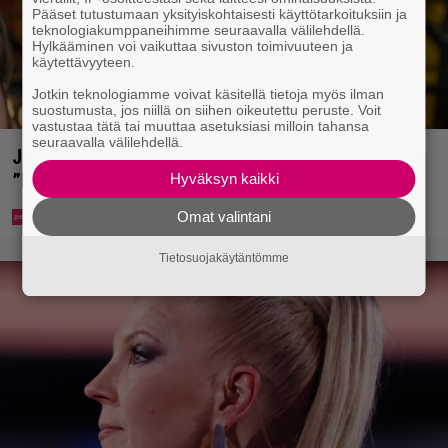
Pääset tutustumaan yksityiskohtaisesti käyttötarkoituksiin ja
teknologiakumppaneihimme seuraavalla välilehdellä.
Hylkääminen voi vaikuttaa sivuston toimivuuteen ja
käytettävyyteen.
Jotkin teknologiamme voivat käsitellä tietoja myös ilman
suostumusta, jos niillä on siihen oikeutettu peruste. Voit
vastustaa tätä tai muuttaa asetuksiasi milloin tahansa
seuraavalla välilehdellä.
Jani Sievinen kokosi lapsikatraansa yhteen –
”Minun suurin perintöni heille”
Hyväksyn kaikki
Omat valintani
Tietosuojakäytäntömme