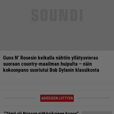
Guns N’ Rosesin keikalla nähtiin yllätysvieras
suoraan country-maailman huipulta – näin
kokoonpano suoriutui Bob Dylanin klassikosta
AIHEESEEN LIITTYEN
”Tämä oli Princen pitkäaikainen haave”