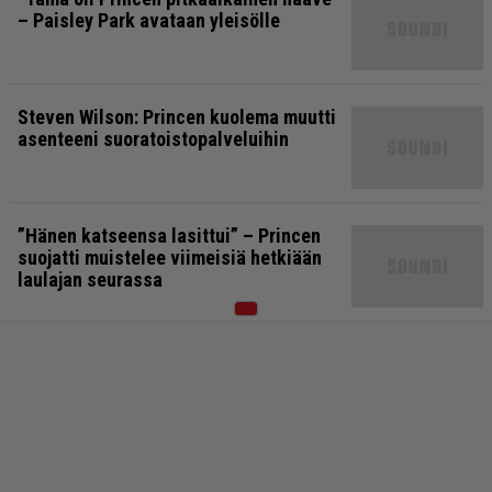
– Paisley Park avataan yleisölle
Steven Wilson: Princen kuolema muutti
asenteeni suoratoistopalveluihin
”Hänen katseensa lasittui” – Princen
suojatti muistelee viimeisiä hetkiään
laulajan seurassa