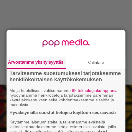
Arvostamme yksityisyyttäsi
Valintasi
Tarvitsemme suostumuksesi tarjotaksemme
henkilökohtaisen käyttökokemuksen
Me ja huolellisesti valitsemamme
88 teknologiakumppania
hyödynnämme henkilötietoja tarjotaksemme paremman
käyttäjäkokemuksen sekä kohdentaaksemme sisältöä ja
mainoksia.
Hyväksymällä suostut tietojesi käyttöön seuraavasti
Käytämme laitetunnisteita ja tallennamme evästeitä
laitteellesi saadaksemme tietoja esimerkiksi sivuista, joilla
vierailit, IP-osoitteestasi sekä laitteesi ominaisuuksista.