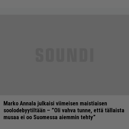
Marko Annala julkaisi viimeisen maistiaisen
soolodebyytiltään – ”Oli vahva tunne, että tällaista
musaa ei oo Suomessa aiemmin tehty”