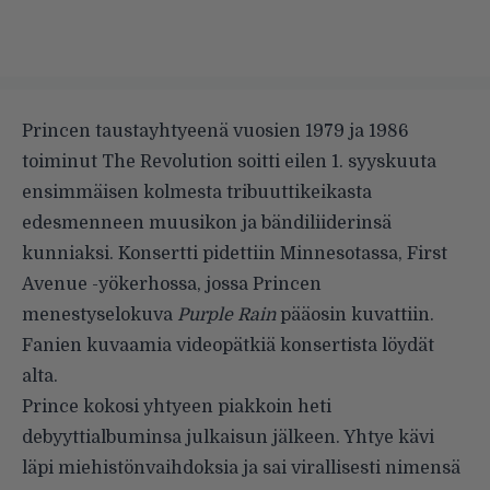
Princen taustayhtyeenä vuosien 1979 ja 1986
toiminut The Revolution soitti eilen 1. syyskuuta
ensimmäisen kolmesta tribuuttikeikasta
edesmenneen muusikon ja bändiliiderinsä
kunniaksi. Konsertti pidettiin Minnesotassa, First
Avenue -yökerhossa, jossa Princen
menestyselokuva
Purple Rain
pääosin kuvattiin.
Fanien kuvaamia videopätkiä konsertista löydät
alta.
Prince kokosi yhtyeen piakkoin heti
debyyttialbuminsa julkaisun jälkeen. Yhtye kävi
läpi miehistönvaihdoksia ja sai virallisesti nimensä