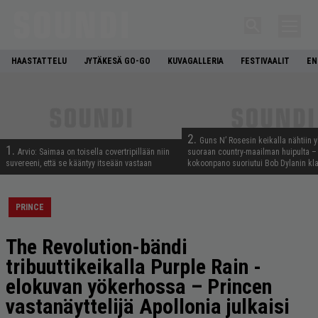
HAASTATTELU
JYTÄKESÄ GO-GO
KUVAGALLERIA
FESTIVAALIT
EN
2.
Guns N’ Rosesin keikalla nähtiin y
1.
Arvio: Saimaa on toisella covertripillään niin
suoraan country-maailman huipulta –
suvereeni, että se kääntyy itseään vastaan
kokoonpano suoriutui Bob Dylanin kl
PRINCE
The Revolution-bändi
tribuuttikeikalla Purple Rain -
elokuvan yökerhossa – Princen
vastanäyttelijä Apollonia julkaisi