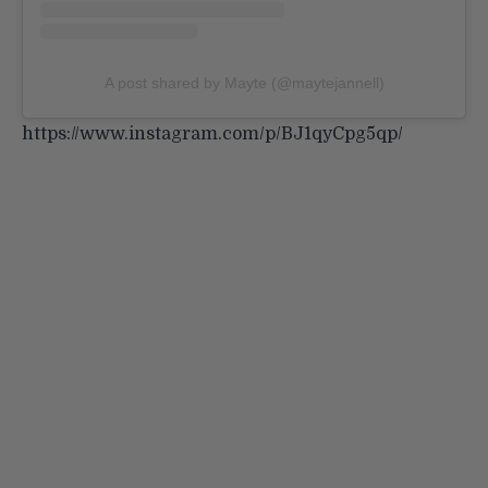
A post shared by Mayte (@maytejannell)
https://www.instagram.com/p/BJ1qyCpg5qp/