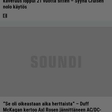
kaveruus loppui 21 vuotta sitten – Syynä Cruisen
nolo käytös
”Se oli oikeastaan aika herttaista” – Duff
McKagan kertoo Axl Rosen jännittäneen AC/DC-