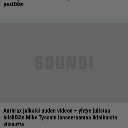
pestiään
Anthrax julkaisi uuden videon – yhtye julistaa
biisillään Mike Tysonin lanseeraamaa ikiaikaista
viisautta