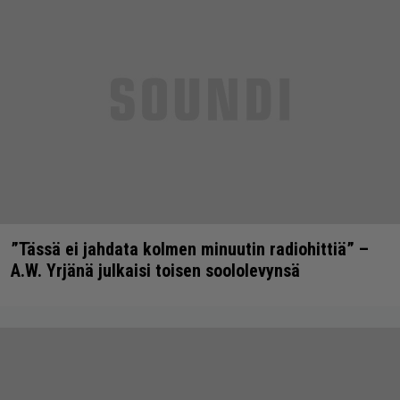
”Tässä ei jahdata kolmen minuutin radiohittiä” –
A.W. Yrjänä julkaisi toisen soololevynsä