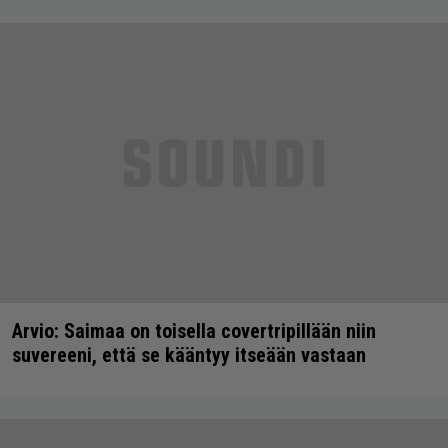
Arvio: Saimaa on toisella covertripillään niin
suvereeni, että se kääntyy itseään vastaan