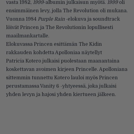
vasta 1982,
1999
-albumin julkaisun myötä.
1999
oli
ensimmäinen levy, jolla The Revolution oli mukana.
Vuonna 1984
Purple Rain
-elokuva ja soundtrack
löivät Princen ja The Revolutionin lopullisesti
maailmankartalle.
Elokuvassa Princen esittämän The Kidin
rakkauden kohdetta Apolloniaa näytellyt
Patricia Kotero julkaisi puolestaan maanantaina
koskettavan avoimen kirjeen Princelle. Apolloniana
sittemmin tunnettu Kotero lauloi myös Princen
perustamassa Vanity 6 -yhtyeessä, joka julkaisi
yhden levyn ja hajosi yhden kiertueen jälkeen.