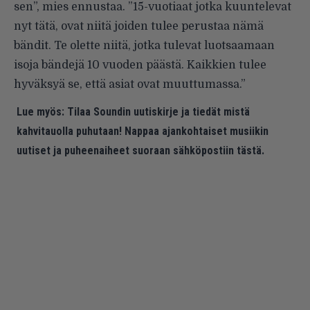
sen”, mies ennustaa. ”15-vuotiaat jotka kuuntelevat
nyt tätä, ovat niitä joiden tulee perustaa nämä
bändit. Te olette niitä, jotka tulevat luotsaamaan
isoja bändejä 10 vuoden päästä. Kaikkien tulee
hyväksyä se, että asiat ovat muuttumassa.”
Lue myös:
Tilaa Soundin uutiskirje ja tiedät mistä
kahvitauolla puhutaan! Nappaa ajankohtaiset musiikin
uutiset ja puheenaiheet suoraan sähköpostiin tästä.