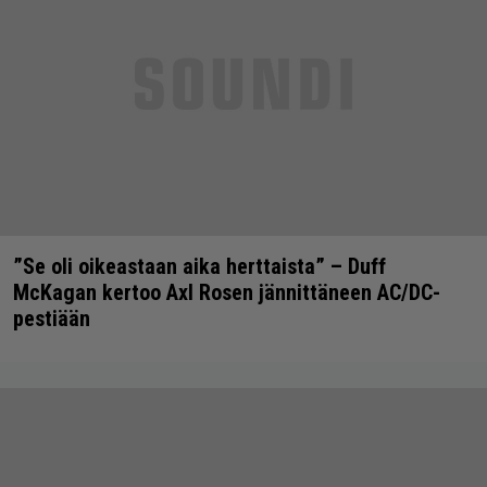
”Se oli oikeastaan aika herttaista” – Duff
McKagan kertoo Axl Rosen jännittäneen AC/DC-
pestiään