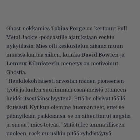
Ghost-nokkamies
Tobias Forge
on kertonut
Full
Metal Jackie
-podcastille ajatuksiaan rockin
nykytilasta.
Mies otti keskustelun aikana muun
muassa kantaa siihen, kuinka
David Bowien
ja
Lemmy Kilmisterin
menetys on motivoinut
Ghostia.
”Henkilökohtaisesti arvostan näiden pioneerien
työtä ja luulen suurimman osan meistä ottaneen
heidät itsestäänselvyytenä. Että he olisivat täällä
ikuisesti. Nyt kun olemme huomanneet, ettei se
pitänytkään paikkaansa, se on aiheuttanut angstia
ja surua”, mies toteaa. ”Mitä tulee ammatilliseen
puoleen, rock-muusikin pitää ryhdistäytyä.