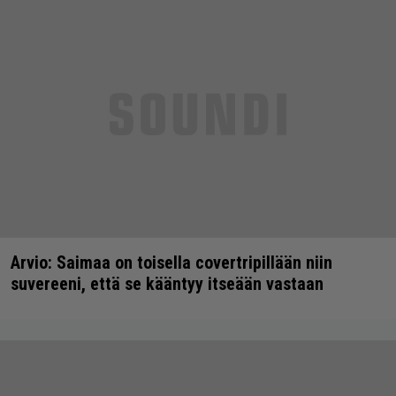
Arvio: Saimaa on toisella covertripillään niin
suvereeni, että se kääntyy itseään vastaan