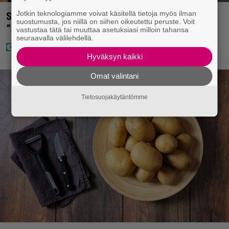
Jotkin teknologiamme voivat käsitellä tietoja myös ilman
Sara ja Mikko Parikka etsivät uutta kotia –
suostumusta, jos niillä on siihen oikeutettu peruste. Voit
”Seuraavaan kotiin tämmöinen”
vastustaa tätä tai muuttaa asetuksiasi milloin tahansa
seuraavalla välilehdellä.
Hyväksyn kaikki
Omat valintani
Tietosuojakäytäntömme