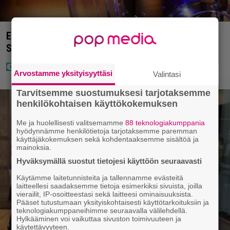
Eurojackpotissa poksahti 32,7 miljoonaa, ja tänne
Suomen isoin voitto meni
Arvostamme yksityisyyttäsi
Valintasi
Tarvitsemme suostumuksesi tarjotaksemme
henkilökohtaisen käyttökokemuksen
Me ja huolellisesti valitsemamme
88 teknologiakumppania
hyödynnämme henkilötietoja tarjotaksemme paremman
käyttäjäkokemuksen sekä kohdentaaksemme sisältöä ja
mainoksia.
Hyväksymällä suostut tietojesi käyttöön seuraavasti
Käytämme laitetunnisteita ja tallennamme evästeitä
laitteellesi saadaksemme tietoja esimerkiksi sivuista, joilla
vierailit, IP-osoitteestasi sekä laitteesi ominaisuuksista.
Pääset tutustumaan yksityiskohtaisesti käyttötarkoituksiin ja
teknologiakumppaneihimme seuraavalla välilehdellä.
Hylkääminen voi vaikuttaa sivuston toimivuuteen ja
käytettävyyteen.