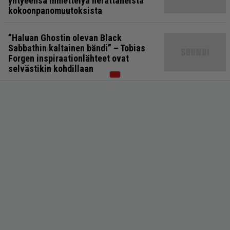
yhtyeensä ihmettelyä herättäneistä
kokoonpanomuutoksista
”Haluan Ghostin olevan Black
Sabbathin kaltainen bändi” – Tobias
Forgen inspiraationlähteet ovat
selvästikin kohdillaan