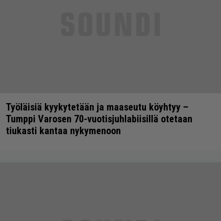
Työläisiä kyykytetään ja maaseutu köyhtyy –
Tumppi Varosen 70-vuotisjuhlabiisillä otetaan
tiukasti kantaa nykymenoon