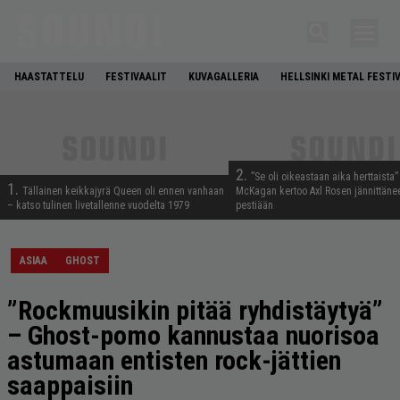
HAASTATTELU
FESTIVAALIT
KUVAGALLERIA
HELLSINKI METAL FESTI
2.
”Se oli oikeastaan aika herttaista”
1.
Tällainen keikkajyrä Queen oli ennen vanhaan
McKagan kertoo Axl Rosen jännittäne
– katso tulinen livetallenne vuodelta 1979
pestiään
ASIAA
GHOST
”Rockmuusikin pitää ryhdistäytyä”
– Ghost-pomo kannustaa nuorisoa
astumaan entisten rock-jättien
saappaisiin