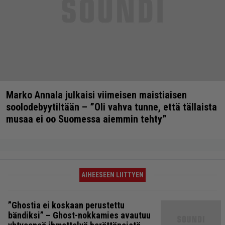
Marko Annala julkaisi viimeisen maistiaisen
soolodebyytiltään – ”Oli vahva tunne, että tällaista
musaa ei oo Suomessa aiemmin tehty”
AIHEESEEN LIITTYEN
”Ghostia ei koskaan perustettu
bändiksi” – Ghost-nokkamies avautuu