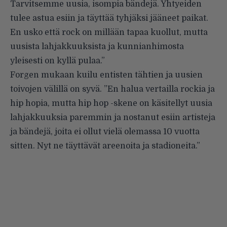
Tarvitsemme uusia, isompia bändejä. Yhtyeiden
tulee astua esiin ja täyttää tyhjäksi jääneet paikat.
En usko että rock on millään tapaa kuollut, mutta
uusista lahjakkuuksista ja kunnianhimosta
yleisesti on kyllä pulaa.”
Forgen mukaan kuilu entisten tähtien ja uusien
toivojen välillä on syvä. ”En halua vertailla rockia ja
hip hopia, mutta hip hop -skene on käsitellyt uusia
lahjakkuuksia paremmin ja nostanut esiin artisteja
ja bändejä, joita ei ollut vielä olemassa 10 vuotta
sitten. Nyt ne täyttävät areenoita ja stadioneita.”