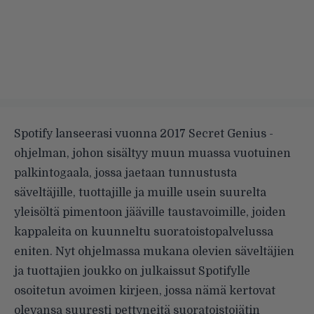
Spotify lanseerasi vuonna 2017
Secret Genius -
ohjelman
, johon sisältyy muun muassa vuotuinen
palkintogaala, jossa jaetaan tunnustusta
säveltäjille, tuottajille ja muille usein suurelta
yleisöltä pimentoon jääville taustavoimille, joiden
kappaleita on kuunneltu suoratoistopalvelussa
eniten. Nyt ohjelmassa mukana olevien säveltäjien
ja tuottajien joukko
on julkaissut Spotifylle
osoitetun avoimen kirjeen
, jossa nämä kertovat
olevansa suuresti pettyneitä suoratoistojätin