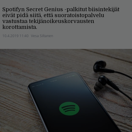
Spotifyn Secret Genius -palkitut biisintekijät
eivät pidä siitä, että suoratoistopalvelu
vastustaa tekijänoikeuskorvausten
korottamista.
10.4.2019 11:40
Vesa Siltanen