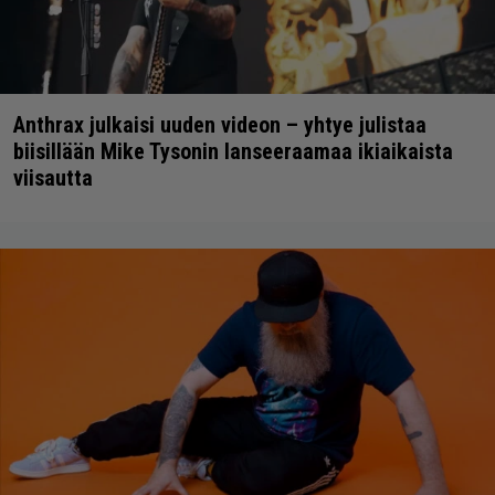
Anthrax julkaisi uuden videon – yhtye julistaa
biisillään Mike Tysonin lanseeraamaa ikiaikaista
viisautta