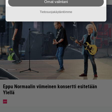
Omat valintani
Tietosuojakäytäntömme
Eppu Normaalin viimeinen konsertti esitetään
Ylellä