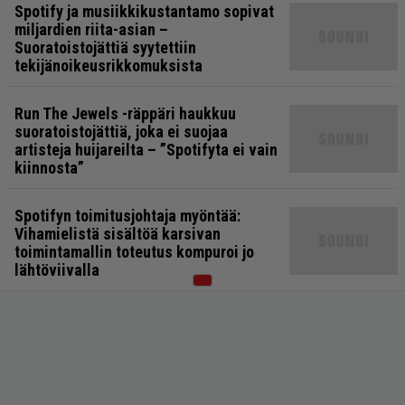
Spotify ja musiikkikustantamo sopivat
miljardien riita-asian –
Suoratoistojättiä syytettiin
tekijänoikeusrikkomuksista
Run The Jewels -räppäri haukkuu
suoratoistojättiä, joka ei suojaa
artisteja huijareilta – ”Spotifyta ei vain
kiinnosta”
Spotifyn toimitusjohtaja myöntää:
Vihamielistä sisältöä karsivan
toimintamallin toteutus kompuroi jo
lähtöviivalla