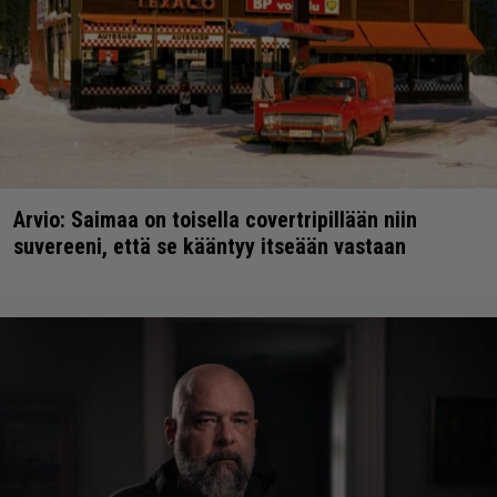
Arvio: Saimaa on toisella covertripillään niin
suvereeni, että se kääntyy itseään vastaan