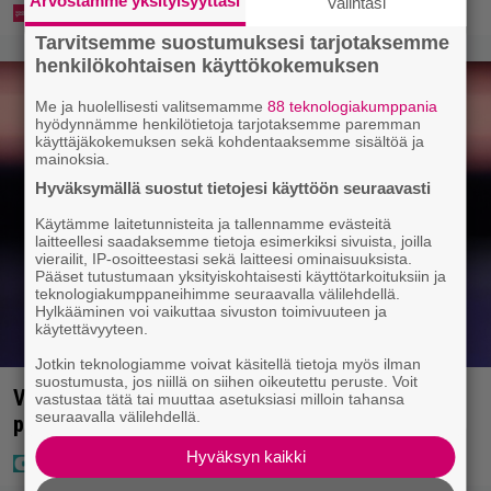
Arvostamme yksityisyyttäsi
Valintasi
Tarvitsemme suostumuksesi tarjotaksemme
henkilökohtaisen käyttökokemuksen
Me ja huolellisesti valitsemamme
88 teknologiakumppania
hyödynnämme henkilötietoja tarjotaksemme paremman
käyttäjäkokemuksen sekä kohdentaaksemme sisältöä ja
mainoksia.
Hyväksymällä suostut tietojesi käyttöön seuraavasti
Käytämme laitetunnisteita ja tallennamme evästeitä
laitteellesi saadaksemme tietoja esimerkiksi sivuista, joilla
vierailit, IP-osoitteestasi sekä laitteesi ominaisuuksista.
Pääset tutustumaan yksityiskohtaisesti käyttötarkoituksiin ja
teknologiakumppaneihimme seuraavalla välilehdellä.
Hylkääminen voi vaikuttaa sivuston toimivuuteen ja
käytettävyyteen.
Jotkin teknologiamme voivat käsitellä tietoja myös ilman
suostumusta, jos niillä on siihen oikeutettu peruste. Voit
Vappu Pimiä sai huonoa palvelua ravintolassa –
vastustaa tätä tai muuttaa asetuksiasi milloin tahansa
seuraavalla välilehdellä.
pettyi siellä kahteen asiaan
Hyväksyn kaikki