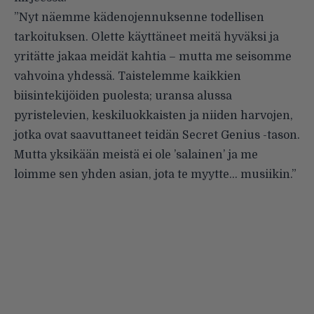
”Nyt näemme kädenojennuksenne todellisen
tarkoituksen. Olette käyttäneet meitä hyväksi ja
yritätte jakaa meidät kahtia – mutta me seisomme
vahvoina yhdessä. Taistelemme kaikkien
biisintekijöiden puolesta; uransa alussa
pyristelevien, keskiluokkaisten ja niiden harvojen,
jotka ovat saavuttaneet teidän Secret Genius -tason.
Mutta yksikään meistä ei ole ’salainen’ ja me
loimme sen yhden asian, jota te myytte… musiikin.”