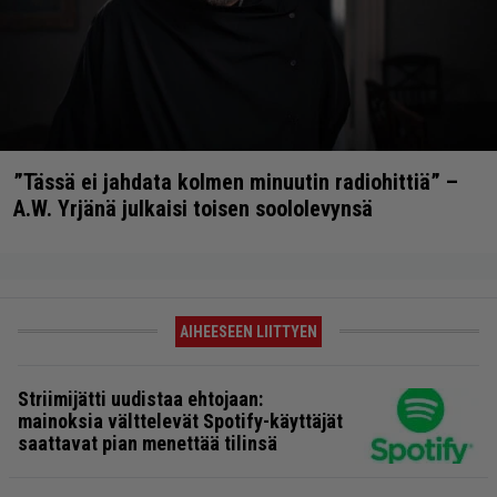
”Tässä ei jahdata kolmen minuutin radiohittiä” –
A.W. Yrjänä julkaisi toisen soololevynsä
AIHEESEEN LIITTYEN
Striimijätti uudistaa ehtojaan:
mainoksia välttelevät Spotify-käyttäjät
saattavat pian menettää tilinsä