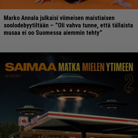
Marko Annala julkaisi viimeisen maistiaisen
soolodebyytiltään – ”Oli vahva tunne, että tällaista
musaa ei oo Suomessa aiemmin tehty”