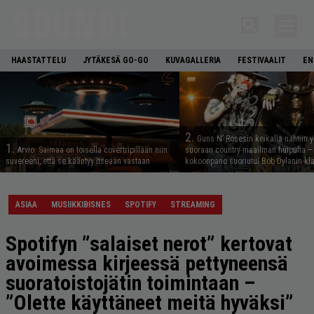
HAASTATTELU
JYTÄKESÄ GO-GO
KUVAGALLERIA
FESTIVAALIT
EN
2.
Guns N’ Rosesin keikalla nähtiin y
1.
Arvio: Saimaa on toisella covertripillään niin
suoraan country-maailman huipulta –
suvereeni, että se kääntyy itseään vastaan
kokoonpano suoriutui Bob Dylanin kl
ASIAA
MUSIIKKIBISNES
SPOTIFY
STREAMING
Spotifyn ”salaiset nerot” kertovat
avoimessa kirjeessä pettyneensä
suoratoistojätin toimintaan –
”Olette käyttäneet meitä hyväksi”