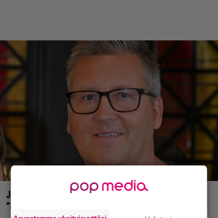
Jani Sievinen kokosi lapsikatraansa yhteen –
”Minun suurin perintöni heille”