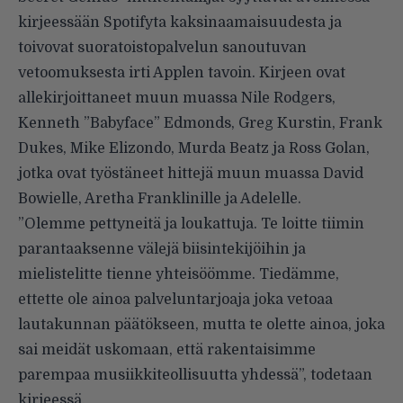
kirjeessään Spotifyta kaksinaamaisuudesta ja
toivovat suoratoistopalvelun sanoutuvan
vetoomuksesta irti Applen tavoin. Kirjeen ovat
allekirjoittaneet muun muassa Nile Rodgers,
Kenneth ”Babyface” Edmonds, Greg Kurstin, Frank
Dukes, Mike Elizondo, Murda Beatz ja Ross Golan,
jotka ovat työstäneet hittejä muun muassa David
Bowielle, Aretha Franklinille ja Adelelle.
”Olemme pettyneitä ja loukattuja. Te loitte tiimin
parantaaksenne välejä biisintekijöihin ja
mielistelitte tienne yhteisöömme. Tiedämme,
ettette ole ainoa palveluntarjoaja joka vetoaa
lautakunnan päätökseen, mutta te olette ainoa, joka
sai meidät uskomaan, että rakentaisimme
parempaa musiikkiteollisuutta yhdessä”,
todetaan
kirjeessä
.