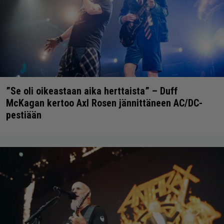
”Se oli oikeastaan aika herttaista” – Duff
McKagan kertoo Axl Rosen jännittäneen AC/DC-
pestiään