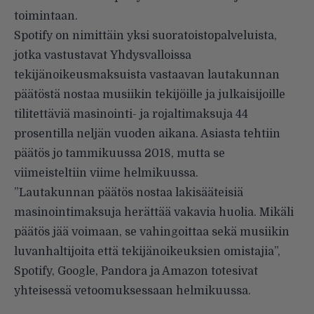
toimintaan.
Spotify on nimittäin yksi suoratoistopalveluista,
jotka
vastustavat
Yhdysvalloissa
tekijänoikeusmaksuista vastaavan lautakunnan
päätöstä nostaa musiikin tekijöille ja julkaisijoille
tilitettäviä masinointi- ja rojaltimaksuja 44
prosentilla neljän vuoden aikana. Asiasta tehtiin
päätös jo tammikuussa 2018, mutta se
viimeisteltiin viime helmikuussa
.
”Lautakunnan päätös nostaa lakisääteisiä
masinointimaksuja herättää vakavia huolia. Mikäli
päätös jää voimaan, se vahingoittaa sekä musiikin
luvanhaltijoita että tekijänoikeuksien omistajia”,
Spotify, Google, Pandora ja Amazon totesivat
yhteisessä vetoomuksessaan helmikuussa.