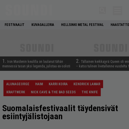
FESTIVAALIT
KUVAGALLERIA
HELLSINKI METAL FESTIVAL
HAASTATTE
1.
2.
Iron Maidenin keulilla on laulanut tähän
Tällainen keikkajyrä Queen oli e
mennessä tasan yksi legenda, julistaa ex-solisti
– katso tulinen livetallenne vuodelta
ALUNAGEORGE
HAIM
KARRI KOIRA
KENDRICK LAMAR
KRAFTWERK
NICK CAVE & THE BAD SEEDS
THE KNIFE
Suomalaisfestivaalit täydensivät
esiintyjälistojaan