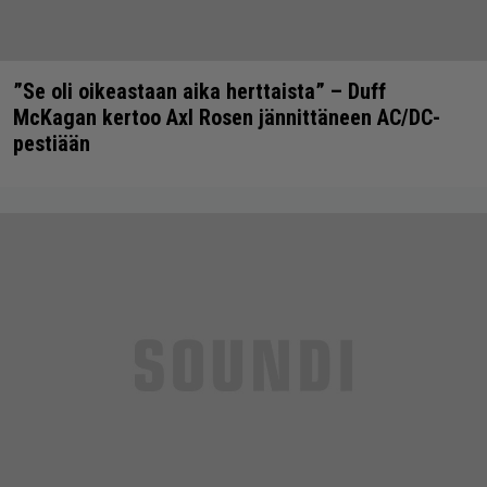
”Se oli oikeastaan aika herttaista” – Duff
McKagan kertoo Axl Rosen jännittäneen AC/DC-
pestiään