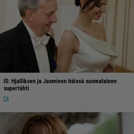
IS: Hjalliksen ja Jasminen häissä suomalainen
supertähti