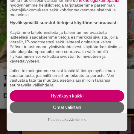
Me ja huolellisesti valitsemamme
88 teknologiakumppania
hyödynnämme henkilötietoja tarjotaksemme paremman
käyttäjäkokemuksen sekä kohdentaaksemme sisältöä ja
mainoksia.
Hyväksymällä suostut tietojesi käyttöön seuraavasti
Käytämme laitetunnisteita ja tallennamme evästeitä
laitteellesi saadaksemme tietoja esimerkiksi sivuista, joilla
vierailit, IP-osoitteestasi sekä laitteesi ominaisuuksista.
Pääset tutustumaan yksityiskohtaisesti käyttötarkoituksiin ja
teknologiakumppaneihimme seuraavalla välilehdellä.
Hylkääminen voi vaikuttaa sivuston toimivuuteen ja
käytettävyyteen.
Jotkin teknologiamme voivat käsitellä tietoja myös ilman
suostumusta, jos niillä on siihen oikeutettu peruste. Voit
Tänään tv:ssä: Koskettava kotimainen elokuva
vastustaa tätä tai muuttaa asetuksiasi milloin tahansa
vuodelta 2020 – ”Tehty isolla sydämellä”
seuraavalla välilehdellä.
Hyväksyn kaikki
Omat valintani
Tietosuojakäytäntömme