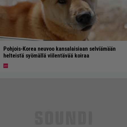
Pohjois-Korea neuvoo kansalaisiaan selviämään
helteistä syömällä viilentävää koiraa