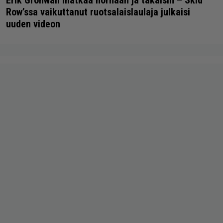
Erik Grönwall matkaa hornaan ja takaisin – Skid
Row’ssa vaikuttanut ruotsalaislaulaja julkaisi
uuden videon