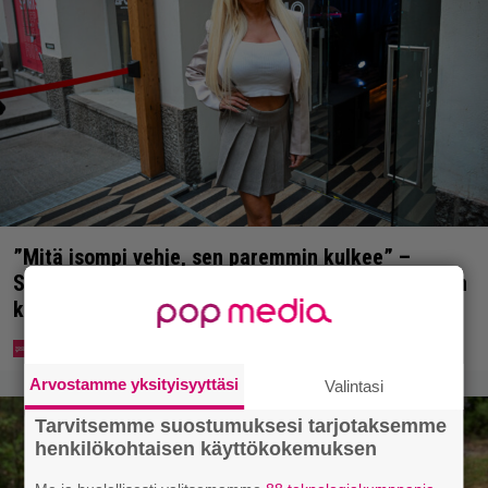
”Mitä isompi vehje, sen paremmin kulkee” –
Susanna Penttilä suuntasi Bangbussinsa Helsingin
keskustaan
Arvostamme yksityisyyttäsi
Valintasi
Tarvitsemme suostumuksesi tarjotaksemme
henkilökohtaisen käyttökokemuksen