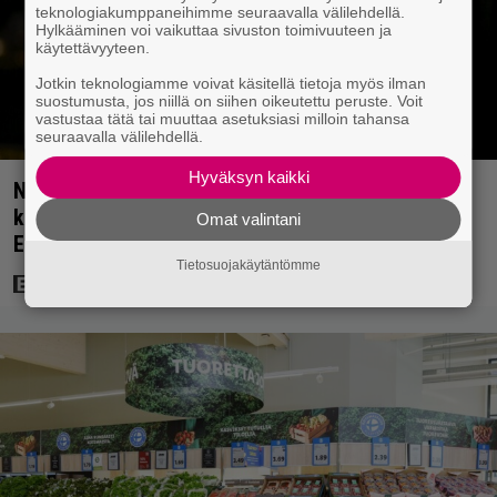
teknologiakumppaneihimme seuraavalla välilehdellä.
Hylkääminen voi vaikuttaa sivuston toimivuuteen ja
käytettävyyteen.
Jotkin teknologiamme voivat käsitellä tietoja myös ilman
suostumusta, jos niillä on siihen oikeutettu peruste. Voit
vastustaa tätä tai muuttaa asetuksiasi milloin tahansa
seuraavalla välilehdellä.
Hyväksyn kaikki
Netflixissä on nyt upea sarja keskiajan
kuninkaallisten aikakaudelta – keskiössä julma
Omat valintani
Englannin hallitsija Henrik VIII
Tietosuojakäytäntömme