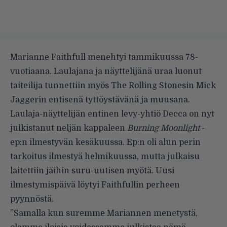
Marianne Faithfull menehtyi tammikuussa 78-
vuotiaana. Laulajana ja näyttelijänä uraa luonut
taiteilija tunnettiin myös The Rolling Stonesin Mick
Jaggerin entisenä tyttöystävänä ja muusana.
Laulaja-näyttelijän entinen levy-yhtiö Decca on nyt
julkistanut neljän kappaleen
Burning Moonlight
-
ep:n ilmestyvän kesäkuussa. Ep:n oli alun perin
tarkoitus ilmestyä helmikuussa, mutta julkaisu
laitettiin jäihin suru-uutisen myötä. Uusi
ilmestymispäivä löytyi Faithfullin perheen
pyynnöstä.
”Samalla kun suremme Mariannen menetystä,