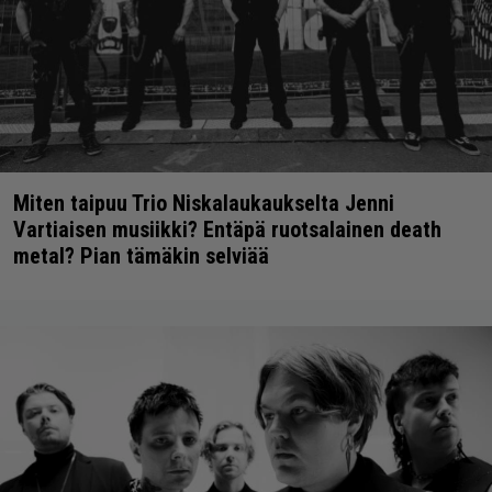
Miten taipuu Trio Niskalaukaukselta Jenni
Vartiaisen musiikki? Entäpä ruotsalainen death
metal? Pian tämäkin selviää