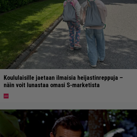
Koululaisille jaetaan ilmaisia heijastinreppuja –
näin voit lunastaa omasi S-marketista