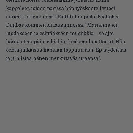
olemme iloisia voidessamme julkistaa nämä
kappaleet, joiden parissa hän työskenteli vuosi
ennen kuolemaansa”, Faithfullin poika Nicholas
Dunbar kommentoi lausunnossa. ”Marianne eli
luodakseen ja esittääkseen musiikkia – se ajoi
häntä eteenpäin, eikä hän koskaan lopettanut. Hän
odotti julkaisua hamaan loppuun asti. Ep täydentää
ja juhlistaa hänen merkittävää uraansa”.