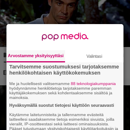
Bond-luojan 68 vuotta sitten lähettämä kirje löytyi
Arvostamme yksityisyyttäsi
Valintasi
– tältä 007-hahmon piti alun perin näyttää
Tarvitsemme suostumuksesi tarjotaksemme
henkilökohtaisen käyttökokemuksen
Me ja huolellisesti valitsemamme
88 teknologiakumppania
hyödynnämme henkilötietoja tarjotaksemme paremman
käyttäjäkokemuksen sekä kohdentaaksemme sisältöä ja
mainoksia.
Hyväksymällä suostut tietojesi käyttöön seuraavasti
Käytämme laitetunnisteita ja tallennamme evästeitä
laitteellesi saadaksemme tietoja esimerkiksi sivuista, joilla
vierailit, IP-osoitteestasi sekä laitteesi ominaisuuksista.
Pääset tutustumaan yksityiskohtaisesti käyttötarkoituksiin ja