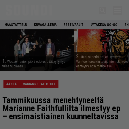
HAASTATTELU
KUVAGALLERIA
FESTIVAALIT
JYTÄKESÄ GO-GO
EN
2.
Uusi superbändi on syntynyt –
1.
Weezer-fanien pitkä odotus päättyy: yhtye
Vaihtoehtorockin tekijämiehistä koos
tulee Suomeen
esittäytyy ep:n merkeissä
ÄÄNTÄ
MARIANNE FAITHFULL
Tammikuussa menehtyneeltä
Marianne Faithfullilta ilmestyy ep
– ensimaistiainen kuunneltavissa