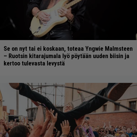
Se on nyt tai ei koskaan, toteaa Yngwie Malmsteen
– Ruotsin kitarajumala lyö pöytään uuden biisin ja
kertoo tulevasta levystä