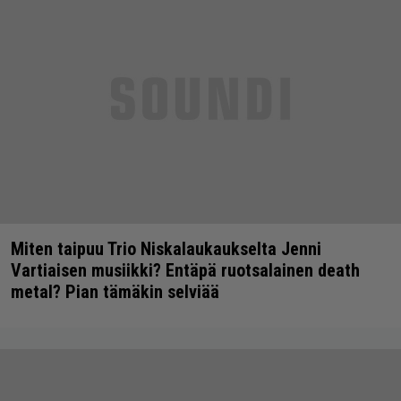
Miten taipuu Trio Niskalaukaukselta Jenni
Vartiaisen musiikki? Entäpä ruotsalainen death
metal? Pian tämäkin selviää