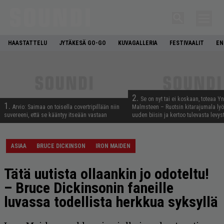
HAASTATTELU
JYTÄKESÄ GO-GO
KUVAGALLERIA
FESTIVAALIT
EN
2.
Se on nyt tai ei koskaan, toteaa Y
1.
Arvio: Saimaa on toisella covertripillään niin
Malmsteen – Ruotsin kitarajumala ly
suvereeni, että se kääntyy itseään vastaan
uuden biisin ja kertoo tulevasta levys
ASIAA
BRUCE DICKINSON
IRON MAIDEN
Tätä uutista ollaankin jo odoteltu!
– Bruce Dickinsonin faneille
luvassa todellista herkkua syksyllä