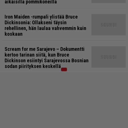
aikaisilla pommikoneilla
Iron Maiden -rumpali ylistää Bruce
Dickinsonia: Ollakseni täysin
rehellinen, hän laulaa vahvemmin kuin
koskaan
Scream for me Sarajevo – Dokumentti
kertoo tarinan siitä, kun Bruce
Dickinson esiintyi Sarajevossa Bosnian
sodan piirityksen keskellä