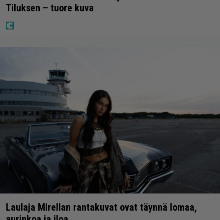
Tiluksen – tuore kuva
Laulaja Mirellan rantakuvat ovat täynnä lomaa,
aurinkoa ja iloa