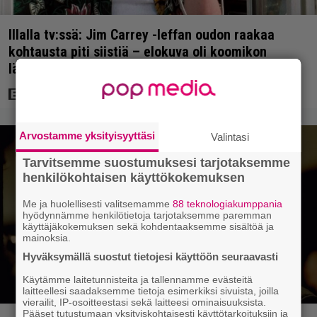
Illalla tv:ssä: Jim Carrey -leffan oudon raakaa
kohtausta piti siistiä – elokuva oli koomikon
läpimurto supertähteyteen
Arvostamme yksityisyyttäsi
Valintasi
Tarvitsemme suostumuksesi tarjotaksemme
henkilökohtaisen käyttökokemuksen
Me ja huolellisesti valitsemamme
88 teknologiakumppania
hyödynnämme henkilötietoja tarjotaksemme paremman
käyttäjäkokemuksen sekä kohdentaaksemme sisältöä ja
mainoksia.
Hyväksymällä suostut tietojesi käyttöön seuraavasti
Käytämme laitetunnisteita ja tallennamme evästeitä
laitteellesi saadaksemme tietoja esimerkiksi sivuista, joilla
vierailit, IP-osoitteestasi sekä laitteesi ominaisuuksista.
Pääset tutustumaan yksityiskohtaisesti käyttötarkoituksiin ja