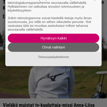
Tänään tv:ssä: Loistoleffa vuodelta 1999 – Stephen
teknologiakumppaneihimme seuraavalla välilehdellä.
Hylkääminen voi vaikuttaa sivuston toimivuuteen ja
King ja Tom Hanks laadun takeina
käytettävyyteen.
Jotkin teknologiamme voivat käsitellä tietoja myös ilman
suostumusta, jos niillä on siihen oikeutettu peruste. Voit
vastustaa tätä tai muuttaa asetuksiasi milloin tahansa
seuraavalla välilehdellä.
Hyväksyn kaikki
Omat valintani
Tietosuojakäytäntömme
Vieläkö muistat tv-kuuluttaja-missi Anna-Liisa