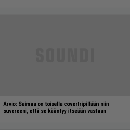
Arvio: Saimaa on toisella covertripillään niin
suvereeni, että se kääntyy itseään vastaan