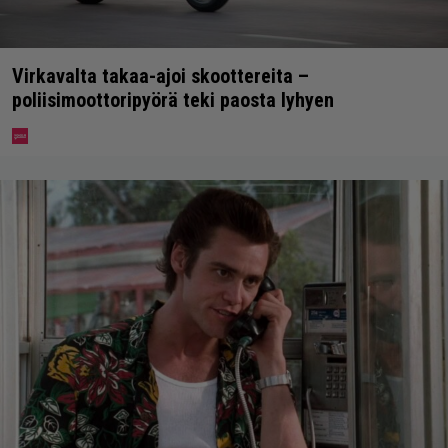
Virkavalta takaa-ajoi skoottereita –
poliisimoottoripyörä teki paosta lyhyen