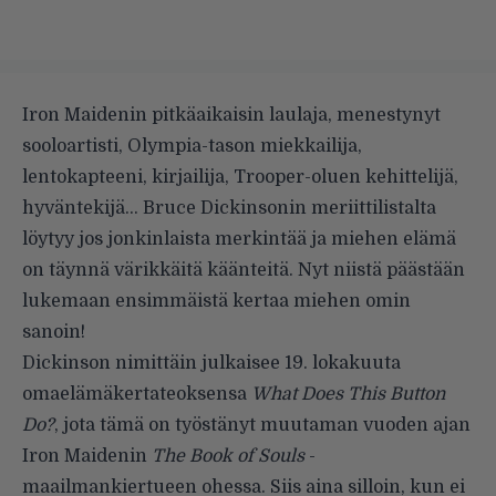
Iron Maidenin pitkäaikaisin laulaja, menestynyt
sooloartisti, Olympia-tason miekkailija,
lentokapteeni, kirjailija, Trooper-oluen kehittelijä,
hyväntekijä… Bruce Dickinsonin meriittilistalta
löytyy jos jonkinlaista merkintää ja miehen elämä
on täynnä värikkäitä käänteitä. Nyt niistä päästään
lukemaan ensimmäistä kertaa miehen omin
sanoin!
Dickinson nimittäin julkaisee 19. lokakuuta
omaelämäkertateoksensa
What Does This Button
Do?
, jota tämä on työstänyt muutaman vuoden ajan
Iron Maidenin
The Book of Souls
-
maailmankiertueen ohessa. Siis aina silloin, kun ei