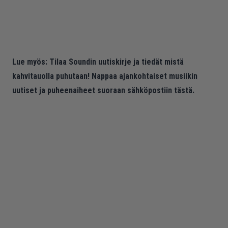
Lue myös:
Tilaa Soundin uutiskirje ja tiedät mistä
kahvitauolla puhutaan! Nappaa ajankohtaiset musiikin
uutiset ja puheenaiheet suoraan sähköpostiin tästä.