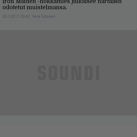
Iron Maiden -nokkamies julkaisee hartaasti
odotetut muistelmansa.
26.7.2017 20:42
Vesa Siltanen