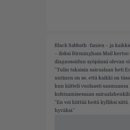
Black Sabbath -fanien
–
ja kaikk
–
iloksi Birmingham Mail kertoo
diagnosoidun
syöpänsä
olevan vi
”Tulin takaisin sairaalaan heti
uutinen on se, että kaikki on täss
kun kiitteli vuolaasti saamaansa
kohtaamisessaan sairaalahenkil
”
En voi kiittää heitä kylliksi siit
hyväksi.”