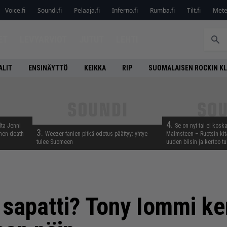
Voice.fi
Soundi.fi
Pelaaja.fi
Inferno.fi
Rumba.fi
Tilt.fi
Metel
ET
LEVYARVIOT
JUTUT
LEHTI
ALIT
ENSINÄYTTÖ
KEIKKA
RIP
SUOMALAISEN ROCKIN K
4.
lta Jenni
Se on nyt tai ei kosk
3.
inen death
Weezer-fanien pitkä odotus päättyy: yhtye
Malmsteen – Ruotsin kit
tulee Suomeen
uuden biisin ja kertoo tu
 sapatti? Tony Iommi k