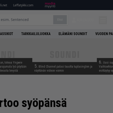
i.net
Leffatykki.com
Etsi
KIRJAUDU
LASSIKOT
TARKKAILULUOKKA
ELÄMÄNI SOUNDIT
VUODEN PA
6.
aan, toteaa Yngwie
Uusi su
5.
arajumala lyö pöytään
Blind Channel palasi tauolta tuplasinglen ja
Vaihtoehto
levasta levystä
näyttävän videon voimin
esittäytyy 
ertoo syöpänsä