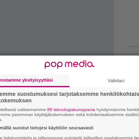
Ar
su
vostamme yksityisyyttäsi
Valintasi
Mi
Va
semme suostumuksesi tarjotaksemme henkilökohtai
me
ökokemuksen
lellisesti valitsemamme
88 teknologiakumppania
hyödynnämme henkilö
semme paremman käyttäjäkokemuksen sekä kohdentaaksemme sisältöä
We
a.
t
Iommi ymmärtää myös realiteetit:
ällä suostut tietojesi käyttöön seuraavasti
 näyttävät tehonneen, olen tietoinen, että
Se
laitetunnisteita ja tallennamme evästeitä laitteellesi saadaksemme tie