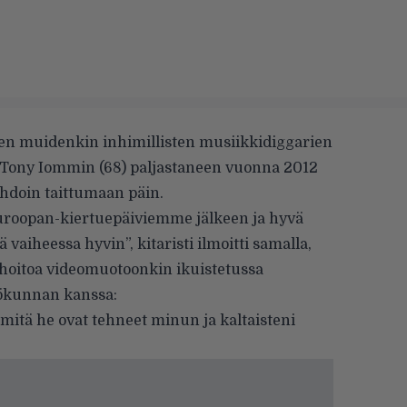
ien muidenkin inhimillisten musiikkidiggarien
 Tony Iommin (68) paljastaneen vuonna 2012
hdoin taittumaan päin.
 Euroopan-kiertuepäiviemme jälkeen ja hyvä
ä vaiheessa hyvin”, kitaristi ilmoitti samalla,
 hoitoa
videomuotoonkin
ikuistetussa
ökunnan kanssa:
ä, mitä he ovat tehneet minun ja kaltaisteni