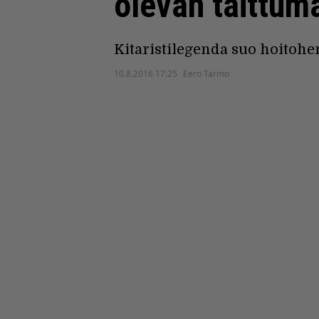
olevan taittum
Kitaristilegenda suo hoitohe
10.8.2016 17:25
Eero Tarmo