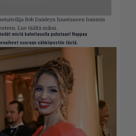
taiteilija Bob Daisleyn haastaneen Iommin
euteen. Lue
täältä
miksi.
 tiedät mistä kahvitauolla puhutaan! Nappaa
eenaiheet suoraan sähköpostiin tästä.