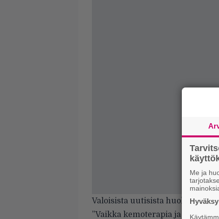
Ar
Tarvit
käytt
Me ja huo
tarjotak
mainoksi
Valoisista uutisista huolimatta 
Hyväksym
”Vaikka kemoterapia ja jatkohoito
Käytämme 