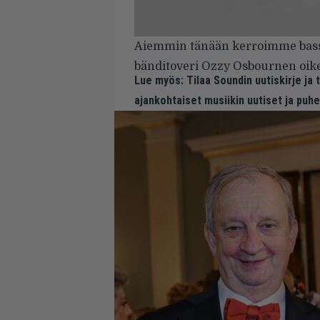
Aiemmin tänään kerroimme basso
bänditoveri Ozzy Osbournen oik
Lue myös:
Tilaa Soundin uutiskirje ja
ajankohtaiset musiikin uutiset ja puh