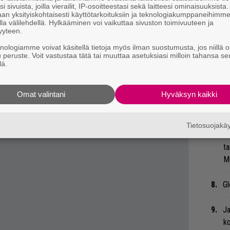
i sivuista, joilla vierailit, IP-osoitteestasi sekä laitteesi ominaisuuksista
. – – Tämän asian kanssa minun on kuitenkin
Ma
an yksityiskohtaisesti käyttötarkoituksiin ja teknologiakumppaneihimm
uu
la välilehdellä. Hylkääminen voi vaikuttaa sivuston toimivuuteen ja
tava varoitusmerkkejä siltä varalta, että tauti
yyteen.
estaan.”
Bl
knologiamme voivat käsitellä tietoja myös ilman suostumusta, jos niillä o
sa ja nykytilanteesta Tony Iommin omin sanoin
u peruste. Voit vastustaa tätä tai muuttaa asetuksiasi milloin tahansa se
nä
lä.
Uu
Omat valintani
Hyväksyn kaikki
Va
ry
Tietosuojak
Li
ta
Me
Gl
Ja
ko