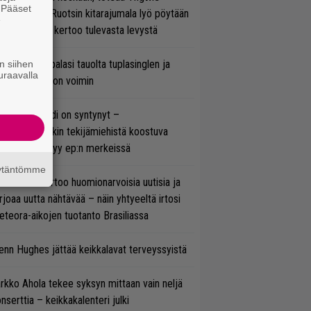
. Pääset
lmsteen – Ruotsin kitarajumala lyö pöytään
e
den biisin ja kertoo tulevasta levystä
ind Channel palasi tauolta tuplasinglen ja
n siihen
uraavalla
yttävän videon voimin
si superbändi on syntynyt –
ihtoehtorockin tekijämiehistä koostuva
hmä esittäytyy ep:n merkeissä
äytäntömme
nkin Park kertoo huomionarvoisia uutisia ja
rjoaa uutta nähtävää – näin yhtyeeltä irtosi
teora-aikojen tuotanto Brasiliassa
enn Hughes jättää keikkalavat terveyssyistä
rkko Ahola tekee syksyn mittaan vain neljä
nserttia – keikkakalenteri julki