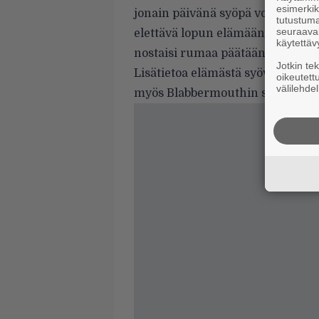
esimerkiks
jonain päivänä syöpä voi palata
tutustuma
seuraaval
elettävä lopun elämääni, tarkkail
käytettäv
nostaisi rumaa päätään vielä uud
Jotkin te
Lisätietoa elämästä syövän kans
oikeutett
välilehdel
myös Blabbermouthin
sivuilla
.