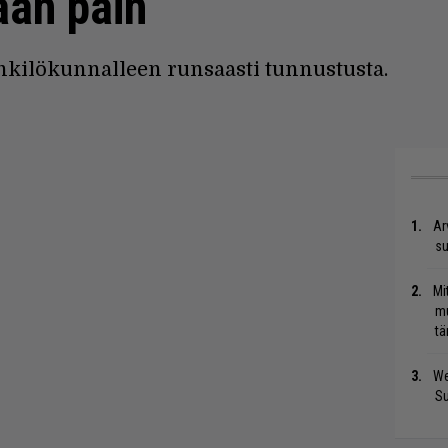
aan päin
nkilökunnalleen runsaasti tunnustusta.
Ar
su
Mi
mu
tä
We
S