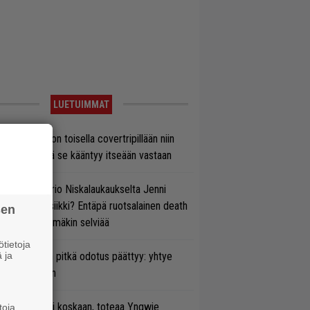
LUETUIMMAT
vio: Saimaa on toisella covertripillään niin
vereeni, että se kääntyy itseään vastaan
ten taipuu Trio Niskalaukaukselta Jenni
rtiaisen musiikki? Entäpä ruotsalainen death
sen
tal? Pian tämäkin selviää
tietoja
 ja
ezer-fanien pitkä odotus päättyy: yhtye
ulee Suomeen
 on nyt tai ei koskaan, toteaa Yngwie
toja