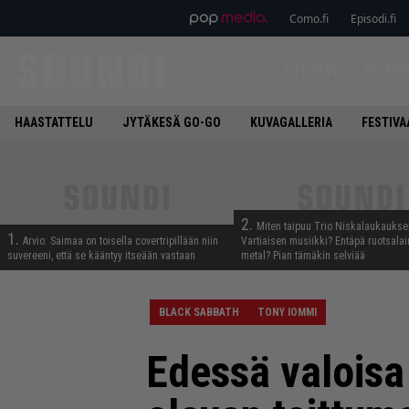
Como.fi
Episodi.fi
ETUSIVU
UUTIS
HAASTATTELU
JYTÄKESÄ GO-GO
KUVAGALLERIA
FESTIVA
2.
Miten taipuu Trio Niskalaukaukse
1.
Arvio: Saimaa on toisella covertripillään niin
Vartiaisen musiikki? Entäpä ruotsala
suvereeni, että se kääntyy itseään vastaan
metal? Pian tämäkin selviää
BLACK SABBATH
TONY IOMMI
Edessä valoisa