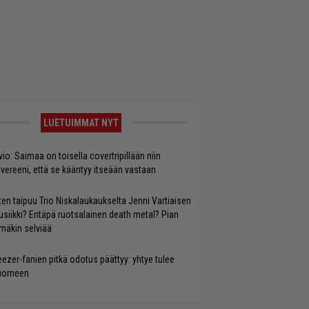
LUETUIMMAT NYT
vio: Saimaa on toisella covertripillään niin
vereeni, että se kääntyy itseään vastaan
ten taipuu Trio Niskalaukaukselta Jenni Vartiaisen
siikki? Entäpä ruotsalainen death metal? Pian
mäkin selviää
ezer-fanien pitkä odotus päättyy: yhtye tulee
uomeen