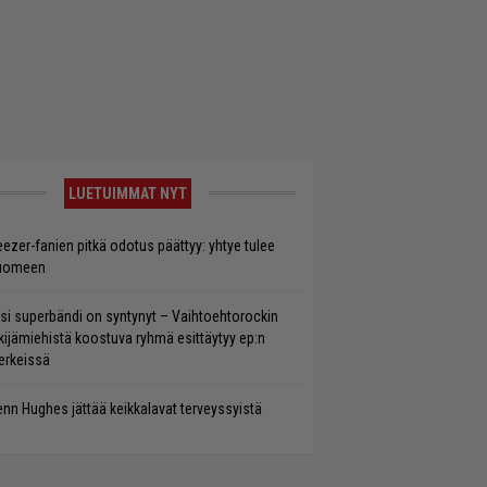
LUETUIMMAT NYT
ezer-fanien pitkä odotus päättyy: yhtye tulee
uomeen
si superbändi on syntynyt – Vaihtoehtorockin
kijämiehistä koostuva ryhmä esittäytyy ep:n
rkeissä
enn Hughes jättää keikkalavat terveyssyistä