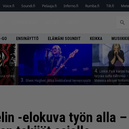
Voice.fi
Soundi.fi
Pelaaja.fi
Inferno.fi
Rumba.fi
Tilt.fi
Metel
ET
LEVYARVIOT
JUTUT
LEHTI
O-GO
ENSINÄYTTÖ
ELÄMÄNI SOUNDIT
KEIKKA
MUSIIKKI
4.
Linkin Park kertoo h
tuva ryhmä
tarjoaa uutta nähtävää – 
3.
Glenn Hughes jättää keikkalavat terveyssyistä
Meteora-aikojen tuotanto
in -elokuva työn alla –