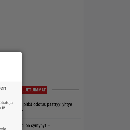
sen
LUETUIMMAT
tietoja
ezer-fanien pitkä odotus päättyy: yhtye
 ja
ulee Suomeen
si superbändi on syntynyt –
toja