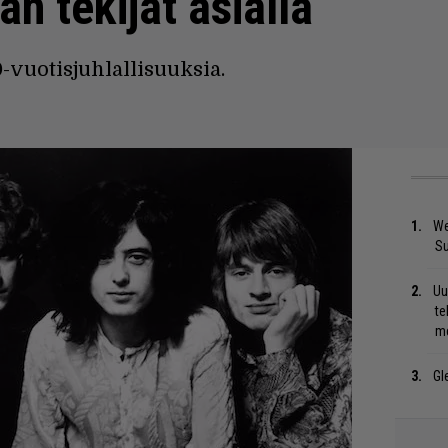
n tekijät asialla
vuotisjuhlallisuuksia.
We
S
Uu
te
me
Gl