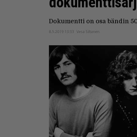
dokumenttisarja
Dokumentti on osa bändin 50-
8.5.2019 13:33
Vesa Siltanen