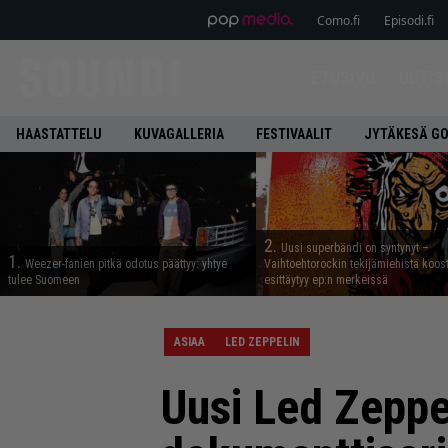
Como.fi
Episodi.fi
ETUSIVU
UUTIS
HAASTATTELU
KUVAGALLERIA
FESTIVAALIT
JYTÄKESÄ G
2.
Uusi superbändi on syntynyt –
1.
Weezer-fanien pitkä odotus päättyy: yhtye
Vaihtoehtorockin tekijämiehistä koos
tulee Suomeen
esittäytyy ep:n merkeissä
ASIAA
LED ZEPPELIN
Uusi Led Zeppel