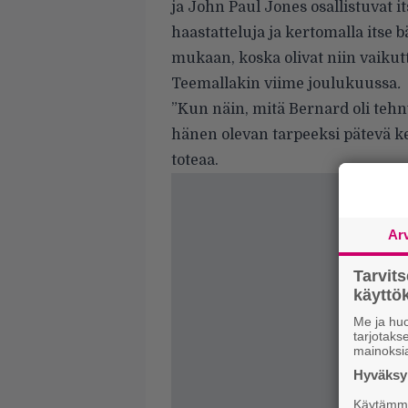
ja John Paul Jones osallistuvat 
haastatteluja ja kertomalla itse
mukaan, koska olivat niin vaiku
Teemallakin
viime joulukuussa
.
”Kun näin, mitä Bernard oli tehny
hänen olevan tarpeeksi pätevä k
toteaa.
Ar
Tarvit
käytt
Me ja huo
tarjotak
mainoksi
Hyväksym
Käytämme 