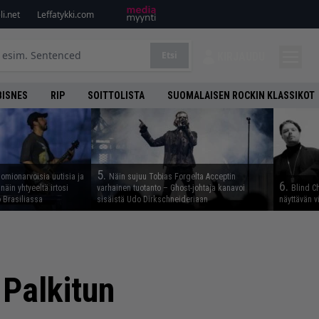
i.net
Leffatykki.com
Etsi
KIRJAUDU
BISNES
RIP
SOITTOLISTA
SUOMALAISEN ROCKIN KLASSIKOT
5.
uomionarvoisia uutisia ja
Näin sujuu Tobias Forgelta Acceptin
6.
näin yhtyeeltä irtosi
varhainen tuotanto – Ghost-johtaja kanavoi
Blind Ch
 Brasiliassa
sisäistä Udo Dirkschneideriaan
näyttävän v
 Palkitun