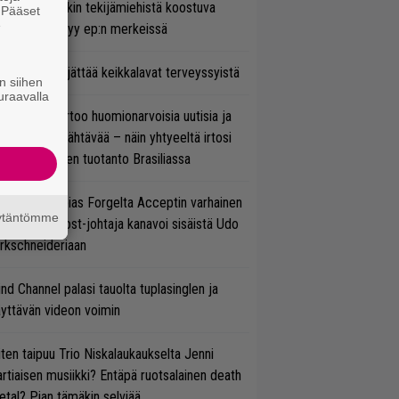
ihtoehtorockin tekijämiehistä koostuva
. Pääset
e
hmä esittäytyy ep:n merkeissä
enn Hughes jättää keikkalavat terveyssyistä
n siihen
uraavalla
nkin Park kertoo huomionarvoisia uutisia ja
rjoaa uutta nähtävää – näin yhtyeeltä irtosi
teora-aikojen tuotanto Brasiliassa
in sujuu Tobias Forgelta Acceptin varhainen
äytäntömme
otanto – Ghost-johtaja kanavoi sisäistä Udo
rkschneideriaan
ind Channel palasi tauolta tuplasinglen ja
yttävän videon voimin
ten taipuu Trio Niskalaukaukselta Jenni
rtiaisen musiikki? Entäpä ruotsalainen death
tal? Pian tämäkin selviää