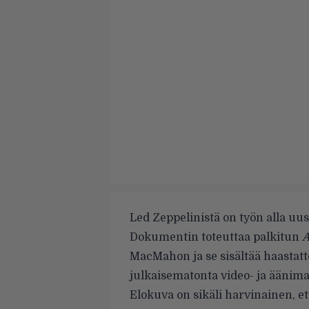
Led Zeppelinistä on työn alla u
Dokumentin toteuttaa
palkitun
A
MacMahon ja se sisältää haastatt
julkaisematonta video- ja äänima
Elokuva on sikäli harvinainen, e