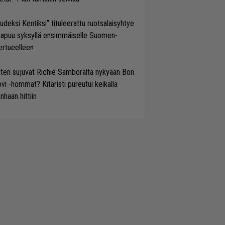
udeksi Kentiksi” tituleerattu ruotsalaisyhtye
aapuu syksyllä ensimmäiselle Suomen-
ertueelleen
ten sujuvat Richie Samboralta nykyään Bon
vi -hommat? Kitaristi pureutui keikalla
nhaan hittiin