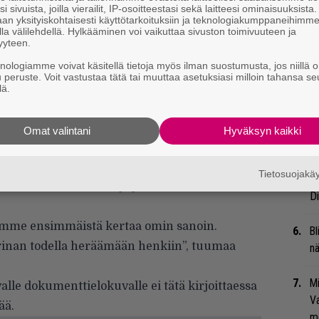
Va
i sivuista, joilla vierailit, IP-osoitteestasi sekä laitteesi ominaisuuksista
an yksityiskohtaisesti käyttötarkoituksiin ja teknologiakumppaneihimm
ry
la välilehdellä. Hylkääminen voi vaikuttaa sivuston toimivuuteen ja
yyteen.
Gl
knologiamme voivat käsitellä tietoja myös ilman suostumusta, jos niillä o
u peruste. Voit vastustaa tätä tai muuttaa asetuksiasi milloin tahansa se
lä.
Li
ta
Me
Omat valintani
Hyväksyn kaikki
monet muut tärkeät varhaiset
Nä
in henkiin
American Epicissä
, se inspiroi
Tietosuojak
tu
la mielenkiintoiseen ja jännittävään
Di
namme ensimmäistä kertaa omin sanoin.
Bl
arinan todella heräämään henkiin”, tuumaa
nä
Mi
alle dokumenttielokuvalle ei tätä kirjoittaessa
Va
ää.
me