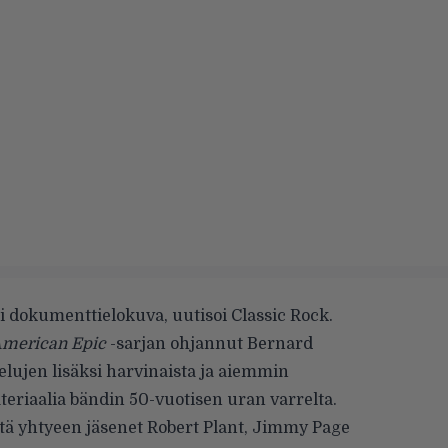
usi dokumenttielokuva,
uutisoi Classic Rock
.
merican Epic
-sarjan
ohjannut Bernard
elujen lisäksi harvinaista ja aiemmin
teriaalia bändin 50-vuotisen uran varrelta.
ttä yhtyeen jäsenet Robert Plant, Jimmy Page