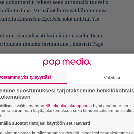
itse dokumentin tekemiseen antamalla tuoreita
 bändin tarinaa. Muusikot kertovat lähteneensä
ttuneita
American Epicistä
, joka
nähtiin Yle
t niin visuaalisesti kuin äänen osalta, tiesin
ertomaan meidän tarinamme”, kitaristi Page
vostamme yksityisyyttäsi
Valintasi
semme suostumuksesi tarjotaksemme henkilökohtai
ökokemuksen
lellisesti valitsemamme
88 teknologiakumppania
hyödynnämme henkilö
We
semme paremman käyttäjäkokemuksen sekä kohdentaaksemme sisältöä
t
a.
ällä suostut tietojesi käyttöön seuraavasti
Uu
laitetunnisteita ja tallennamme evästeitä laitteellesi saadaksemme tie