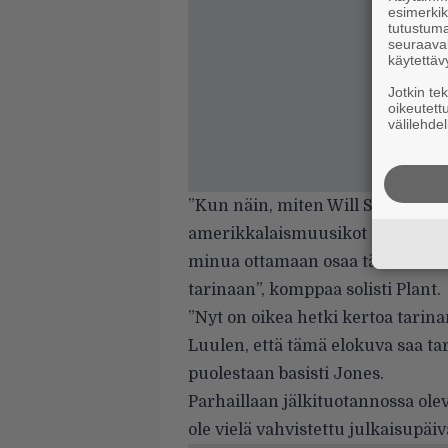
esimerkiks
tutustuma
seuraaval
käytettäv
Jotkin te
oikeutett
välilehdel
”Kun näin, miten Will Shade ja 
amerikkalaismuusikot herätetti
minua ottamaan osaa tähän todel
tarinaan”, komppaa solisti Plant.
”Nyt on oikea hetki kertoa tari
Luulen, että tämä elokuva saa t
puolestaan basisti Jones.
Parhaillaan jälkituotannossa olev
ole vielä vahvistettu julkaisupäiv