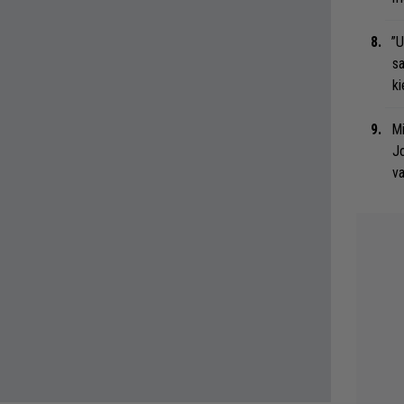
”U
s
ki
Mi
Jo
va