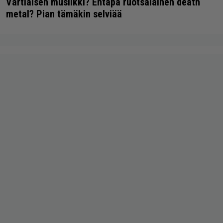
Vartiaisen musiikki? Entäpä ruotsalainen death
metal? Pian tämäkin selviää