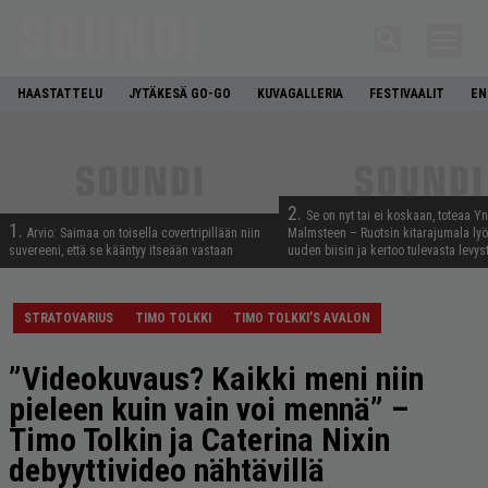
HAASTATTELU
JYTÄKESÄ GO-GO
KUVAGALLERIA
FESTIVAALIT
EN
2.
Se on nyt tai ei koskaan, toteaa Y
1.
Arvio: Saimaa on toisella covertripillään niin
Malmsteen – Ruotsin kitarajumala ly
suvereeni, että se kääntyy itseään vastaan
uuden biisin ja kertoo tulevasta levys
STRATOVARIUS
TIMO TOLKKI
TIMO TOLKKI’S AVALON
”Videokuvaus? Kaikki meni niin
pieleen kuin vain voi mennä” –
Timo Tolkin ja Caterina Nixin
debyyttivideo nähtävillä