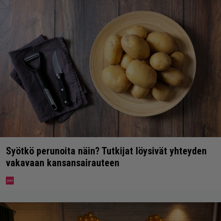
Syötkö perunoita näin? Tutkijat löysivät yhteyden
vakavaan kansansairauteen