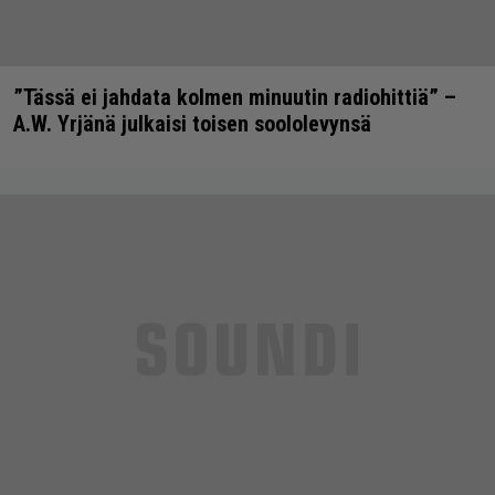
”Tässä ei jahdata kolmen minuutin radiohittiä” –
A.W. Yrjänä julkaisi toisen soololevynsä