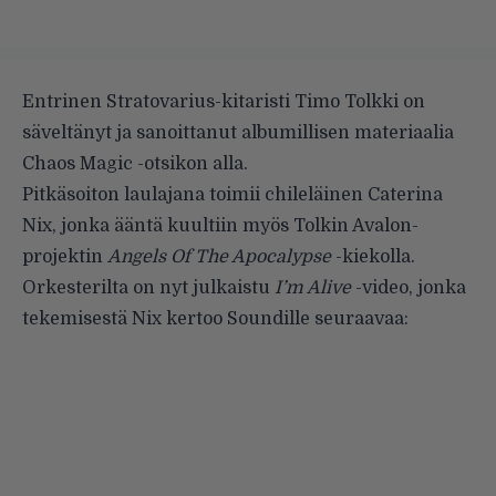
Entrinen Stratovarius-kitaristi Timo Tolkki on
säveltänyt ja sanoittanut albumillisen materiaalia
Chaos Magic -otsikon alla.
Pitkäsoiton laulajana toimii chileläinen Caterina
Nix, jonka ääntä kuultiin myös Tolkin Avalon-
projektin
Angels Of The Apocalypse
-kiekolla.
Orkesterilta on nyt julkaistu
I’m Alive
-video, jonka
tekemisestä Nix kertoo Soundille seuraavaa: