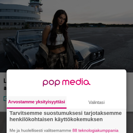
Laulaja Mirellan rantakuvat ovat täynnä lomaa,
aurinkoa ja iloa
Arvostamme yksityisyyttäsi
Valintasi
Tarvitsemme suostumuksesi tarjotaksemme
henkilökohtaisen käyttökokemuksen
Me ja huolellisesti valitsemamme
88 teknologiakumppania