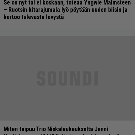
Se on nyt tai ei koskaan, toteaa Yngwie Malmsteen
– Ruotsin kitarajumala lyö pöytään uuden biisin ja
kertoo tulevasta levystä
Miten taipuu Trio Niskalaukaukselta Jenni