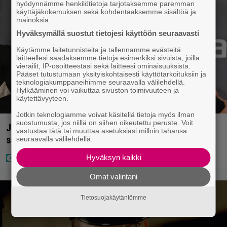
hyödynnämme henkilötietoja tarjotaksemme paremman
käyttäjäkokemuksen sekä kohdentaaksemme sisältöä ja
mainoksia.
Hyväksymällä suostut tietojesi käyttöön seuraavasti
Käytämme laitetunnisteita ja tallennamme evästeitä
laitteellesi saadaksemme tietoja esimerkiksi sivuista, joilla
vierailit, IP-osoitteestasi sekä laitteesi ominaisuuksista.
Pääset tutustumaan yksityiskohtaisesti käyttötarkoituksiin ja
teknologiakumppaneihimme seuraavalla välilehdellä.
Hylkääminen voi vaikuttaa sivuston toimivuuteen ja
käytettävyyteen.
Jotkin teknologiamme voivat käsitellä tietoja myös ilman
suostumusta, jos niillä on siihen oikeutettu peruste. Voit
Jani Sieviseltä harvinainen kuva – ”Kaikki lapset
vastustaa tätä tai muuttaa asetuksiasi milloin tahansa
samaan aikaan”
seuraavalla välilehdellä.
Hyväksyn kaikki
Omat valintani
Tietosuojakäytäntömme