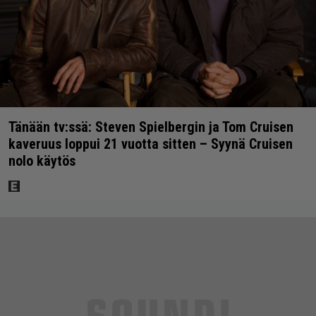
Tänään tv:ssä: Steven Spielbergin ja Tom Cruisen
kaveruus loppui 21 vuotta sitten – Syynä Cruisen
nolo käytös