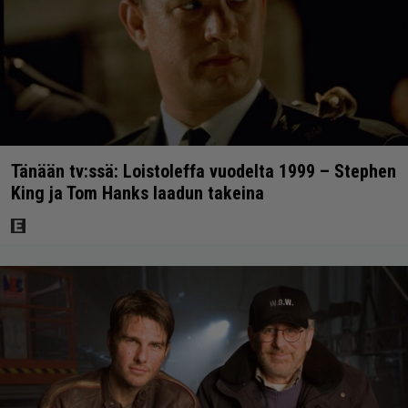
Tänään tv:ssä: Loistoleffa vuodelta 1999 – Stephen
King ja Tom Hanks laadun takeina