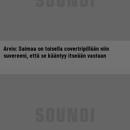
Arvio: Saimaa on toisella covertripillään niin
suvereeni, että se kääntyy itseään vastaan