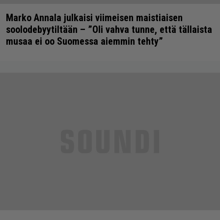
Marko Annala julkaisi viimeisen maistiaisen
soolodebyytiltään – ”Oli vahva tunne, että tällaista
musaa ei oo Suomessa aiemmin tehty”