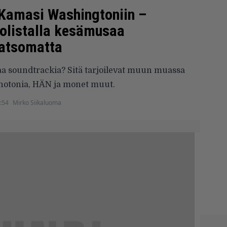
Kamasi Washingtoniin –
ttolistalla kesämusaa
katsomatta
vaa soundtrackia? Sitä tarjoilevat muun muassa
onotonia, HÄN ja monet muut.
:54
Mirko Siikaluoma