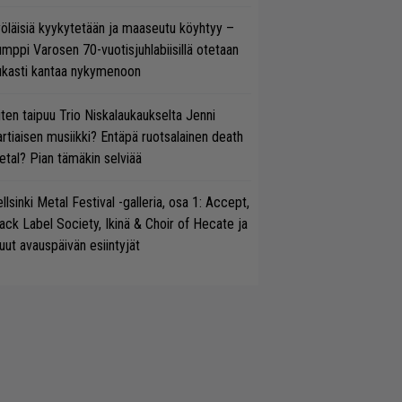
öläisiä kyykytetään ja maaseutu köyhtyy –
mppi Varosen 70-vuotisjuhlabiisillä otetaan
ukasti kantaa nykymenoon
ten taipuu Trio Niskalaukaukselta Jenni
rtiaisen musiikki? Entäpä ruotsalainen death
tal? Pian tämäkin selviää
llsinki Metal Festival -galleria, osa 1: Accept,
ack Label Society, Ikinä & Choir of Hecate ja
ut avauspäivän esiintyjät