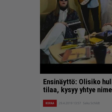
Ensinäyttö: Olisiko hul
tilaa, kysyy yhtye nim
29.4.2019 13:57
Saku Schildt
KUVAA