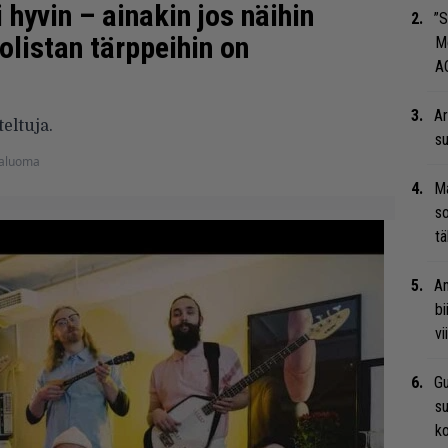
 hyvin – ainakin jos näihin
”S
tolistan tärppeihin on
M
A
Ar
eltuja.
su
kaluoma
Ma
so
tä
An
bi
vi
Gu
su
ko