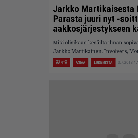
Jarkko Martikaisesta 
Parasta juuri nyt -soi
aakkosjärjestykseen 
Mitä olisikaan kesäilta ilman sopi
Jarkko Martikainen, Involvers, M
3.7.2018 17
ÄÄNTÄ
ASIAA
LUKEMISTA