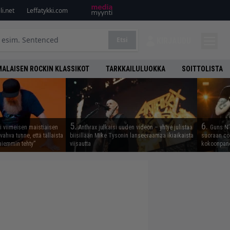
i.net
Leffatykki.com
Etsi
KIRJAUDU
ALAISEN ROCKIN KLASSIKOT
TARKKAILULUOKKA
SOITTOLISTA
5.
6.
i viimeisen maistiaisen
Anthrax julkaisi uuden videon – yhtye julistaa
Guns N’ 
vahva tunne, että tällaista
biisillään Mike Tysonin lanseeraamaa ikiaikaista
suoraan co
iemmin tehty”
viisautta
kokoonpano