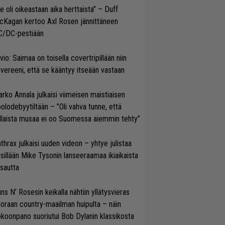
e oli oikeastaan aika herttaista” – Duff
cKagan kertoo Axl Rosen jännittäneen
C/DC-pestiään
vio: Saimaa on toisella covertripillään niin
vereeni, että se kääntyy itseään vastaan
rko Annala julkaisi viimeisen maistiaisen
olodebyytiltään – ”Oli vahva tunne, että
llaista musaa ei oo Suomessa aiemmin tehty”
thrax julkaisi uuden videon – yhtye julistaa
isillään Mike Tysonin lanseeraamaa ikiaikaista
isautta
ns N’ Rosesin keikalla nähtiin yllätysvieras
oraan country-maailman huipulta – näin
koonpano suoriutui Bob Dylanin klassikosta