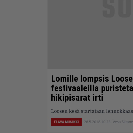
Lomille lompsis Loose
festivaaleilla puriste
hikipisarat irti
Loosen kesä startataan lennokkaas
28.5.2018 10:23
Vesa Siltan
ELÄVÄ MUSIIKKI