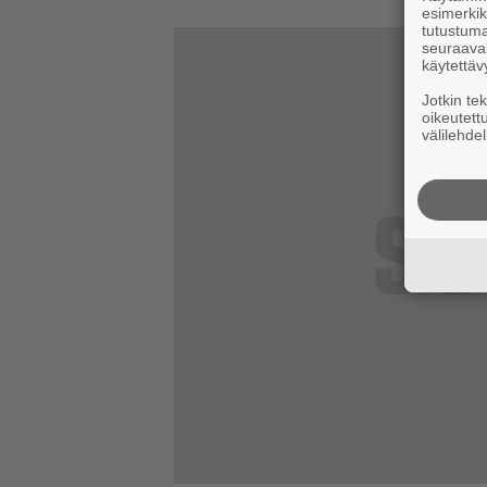
esimerkiks
tutustuma
seuraaval
käytettäv
Jotkin te
oikeutett
välilehdel