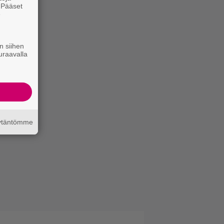
. Pääset
e
n siihen
uraavalla
äytäntömme