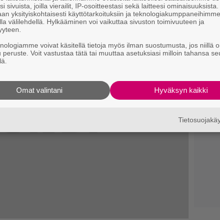
i sivuista, joilla vierailit, IP-osoitteestasi sekä laitteesi ominaisuuksista
an yksityiskohtaisesti käyttötarkoituksiin ja teknologiakumppaneihimm
la välilehdellä. Hylkääminen voi vaikuttaa sivuston toimivuuteen ja
yyteen.
knologiamme voivat käsitellä tietoja myös ilman suostumusta, jos niillä o
u peruste. Voit vastustaa tätä tai muuttaa asetuksiasi milloin tahansa se
lä.
Omat valintani
Hyväksyn kaikki
Tietosuojak