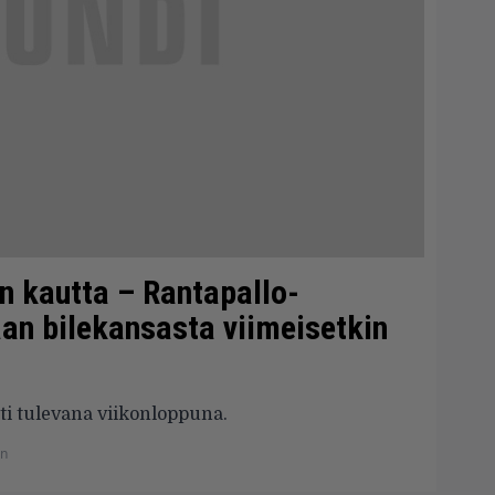
n kautta – Rantapallo-
taan bilekansasta viimeisetkin
ti tulevana viikonloppuna.
en