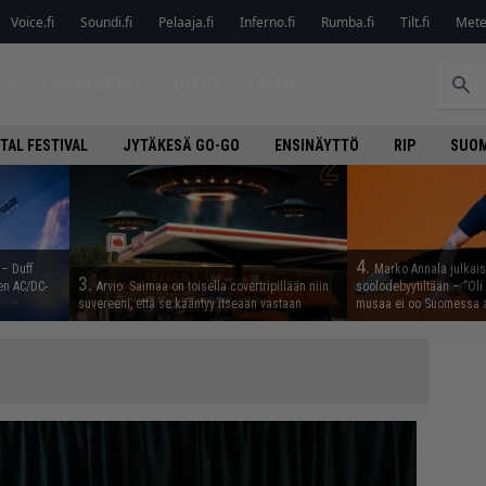
Voice.fi
Soundi.fi
Pelaaja.fi
Inferno.fi
Rumba.fi
Tilt.fi
Metel
ET
LEVYARVIOT
JUTUT
LEHTI
TAL FESTIVAL
JYTÄKESÄ GO-GO
ENSINÄYTTÖ
RIP
SUOM
4.
 – Duff
Marko Annala julkais
3.
en AC/DC-
Arvio: Saimaa on toisella covertripillään niin
soolodebyytiltään – ”Oli 
suvereeni, että se kääntyy itseään vastaan
musaa ei oo Suomessa a