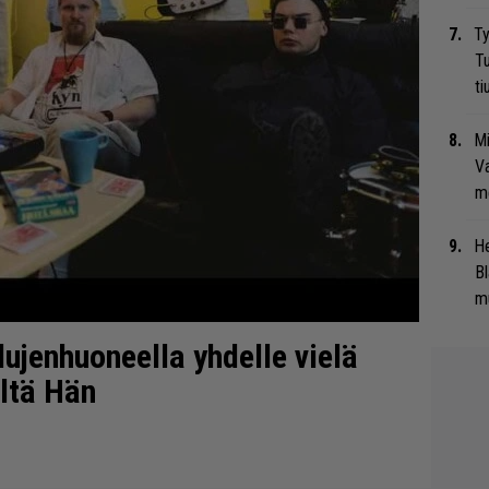
Ty
Tu
ti
Mi
Va
me
He
Bl
mu
lujenhuoneella yhdelle vielä
eltä Hän