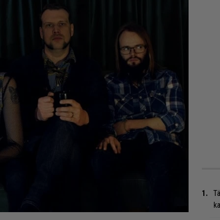
Tä
ka