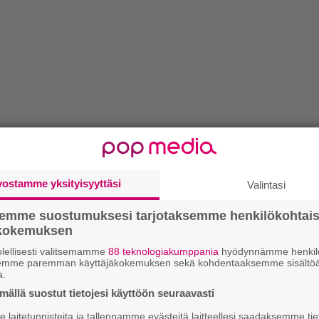
vostamme yksityisyyttäsi
Valintasi
semme suostumuksesi tarjotaksemme henkilökohtai
ökokemuksen
lellisesti valitsemamme
88 teknologiakumppania
hyödynnämme henkilö
semme paremman käyttäjäkokemuksen sekä kohdentaaksemme sisältöä
a.
ällä suostut tietojesi käyttöön seuraavasti
laitetunnisteita ja tallennamme evästeitä laitteellesi saadaksemme tie