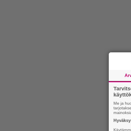
Ar
Tarvit
käytt
Me ja huo
tarjotak
mainoksi
Hyväksym
Käytämme 