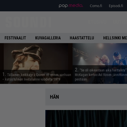
Como.fi
Episodi.fi
ETUSIVU
UUTIS
FESTIVAALIT
KUVAGALLERIA
HAASTATTELU
HELLSINKI ME
2.
”Se oli oikeastaan aika herttaista”
1.
Tällainen keikkajyrä Queen oli ennen vanhaan
McKagan kertoo Axl Rosen jännittäne
– katso tulinen livetallenne vuodelta 1979
pestiään
HÄN