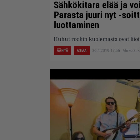
Sähkökitara elää ja voi
Parasta juuri nyt -soit
luottaminen
Huhut rockin kuolemasta ovat liioit
30.4.2019 17:56
Mirko Sii
ÄÄNTÄ
ASIAA