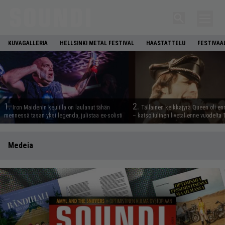
KUVAGALLERIA
HELLSINKI METAL FESTIVAL
HAASTATTELU
FESTIVAA
1.
2.
Iron Maidenin keulilla on laulanut tähän
Tällainen keikkajyrä Queen oli e
mennessä tasan yksi legenda, julistaa ex-solisti
– katso tulinen livetallenne vuodelta
Medeia