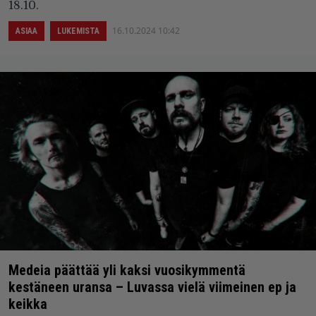
18.10.
16.10.2024 10:42
ASIAA
LUKEMISTA
Medeia päättää yli kaksi vuosikymmentä
kestäneen uransa – Luvassa vielä viimeinen ep ja
keikka