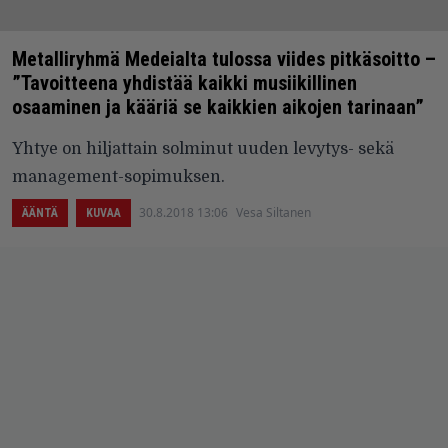
Metalliryhmä Medeialta tulossa viides pitkäsoitto –
”Tavoitteena yhdistää kaikki musiikillinen
osaaminen ja kääriä se kaikkien aikojen tarinaan”
Yhtye on hiljattain solminut uuden levytys- sekä
management-sopimuksen.
30.8.2018 13:06
Vesa Siltanen
ÄÄNTÄ
KUVAA