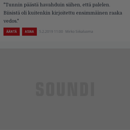
"Tunnin päästä havahduin siihen, että palelen.
Biisistä oli kuitenkin kirjoitettu ensimmäinen raaka
vedos."
5.2.2019 11:00
Mirko Siikaluoma
ÄÄNTÄ
ASIAA