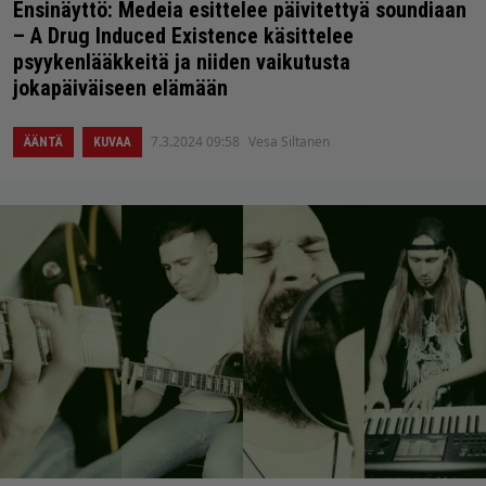
Ensinäyttö: Medeia esittelee päivitettyä soundiaan
– A Drug Induced Existence käsittelee
psyykenlääkkeitä ja niiden vaikutusta
jokapäiväiseen elämään
7.3.2024 09:58
Vesa Siltanen
ÄÄNTÄ
KUVAA