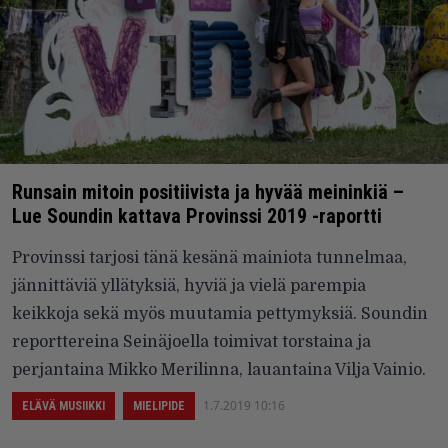
Runsain mitoin positiivista ja hyvää meininkiä –
Lue Soundin kattava Provinssi 2019 -raportti
Provinssi tarjosi tänä kesänä mainiota tunnelmaa,
jännittäviä yllätyksiä, hyviä ja vielä parempia
keikkoja sekä myös muutamia pettymyksiä. Soundin
reporttereina Seinäjoella toimivat torstaina ja
perjantaina Mikko Merilinna, lauantaina Vilja Vainio.
1.7.2019 10:16
ELÄVÄ MUSIIKKI
MIELIPIDE