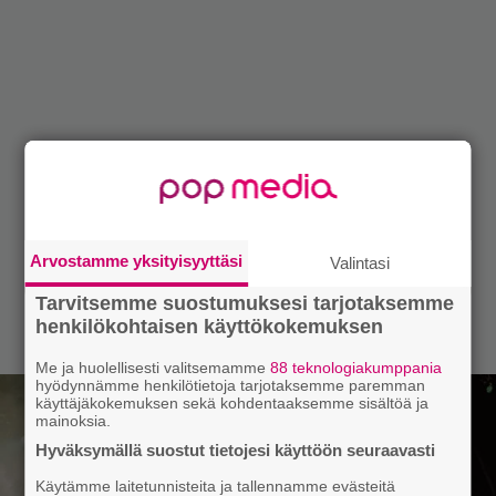
Arvostamme yksityisyyttäsi
Valintasi
Tarvitsemme suostumuksesi tarjotaksemme
henkilökohtaisen käyttökokemuksen
Me ja huolellisesti valitsemamme
88 teknologiakumppania
hyödynnämme henkilötietoja tarjotaksemme paremman
käyttäjäkokemuksen sekä kohdentaaksemme sisältöä ja
mainoksia.
Hyväksymällä suostut tietojesi käyttöön seuraavasti
Käytämme laitetunnisteita ja tallennamme evästeitä