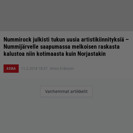
Nummirock julkisti tukun uusia artistikiinnityksiä –
Nummijärvelle saapumassa melkoisen raskasta
kalustoa niin kotimaasta kuin Norjastakin
11.2.2018 18:37
Anssi Eriksson
ASIAA
Artikkelien
Vanhemmat artikkelit
selaus