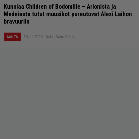
Kunniaa Children of Bodomille – Arionista ja
Medeiasta tutut muusikot pureutuvat Alexi Laihon
bravuuriin
29.11.2023 10:41
Saku Schildt
ÄÄNTÄ