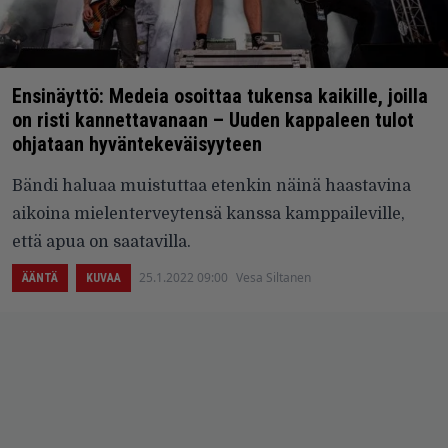
Ensinäyttö: Medeia osoittaa tukensa kaikille, joilla
on risti kannettavanaan – Uuden kappaleen tulot
ohjataan hyväntekeväisyyteen
Bändi haluaa muistuttaa etenkin näinä haastavina
aikoina mielenterveytensä kanssa kamppaileville,
että apua on saatavilla.
25.1.2022 09:00
Vesa Siltanen
ÄÄNTÄ
KUVAA