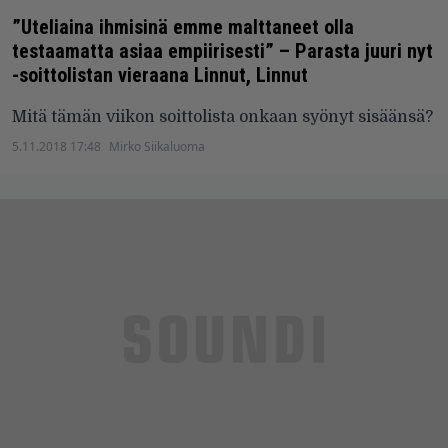
”Uteliaina ihmisinä emme malttaneet olla
testaamatta asiaa empiirisesti” – Parasta juuri nyt
-soittolistan vieraana Linnut, Linnut
Mitä tämän viikon soittolista onkaan syönyt sisäänsä?
5.11.2018 17:48
Mirko Siikaluoma