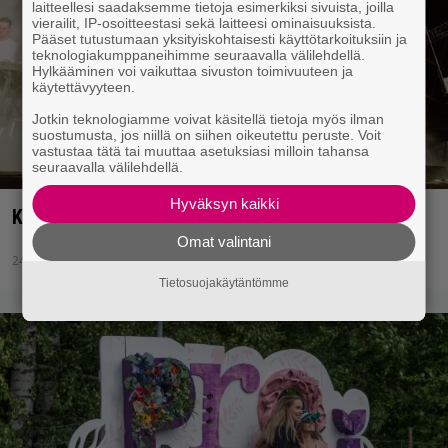
laitteellesi saadaksemme tietoja esimerkiksi sivuista, joilla
vierailit, IP-osoitteestasi sekä laitteesi ominaisuuksista.
Pääset tutustumaan yksityiskohtaisesti käyttötarkoituksiin ja
teknologiakumppaneihimme seuraavalla välilehdellä.
Hylkääminen voi vaikuttaa sivuston toimivuuteen ja
käytettävyyteen.
Jotkin teknologiamme voivat käsitellä tietoja myös ilman
suostumusta, jos niillä on siihen oikeutettu peruste. Voit
vastustaa tätä tai muuttaa asetuksiasi milloin tahansa
seuraavalla välilehdellä.
Hyväksyn kaikki
Kuukauden kuvaajavieras: Antti Pitkäjärvi
Omat valintani
24.1.2020 14:27
Mikko Meriläinen
Tietosuojakäytäntömme