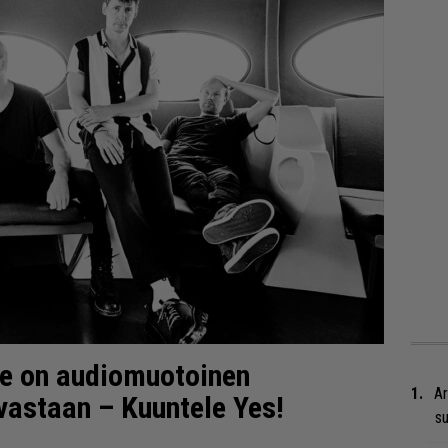
le on audiomuotoinen
Ar
vastaan – Kuuntele Yes!
su