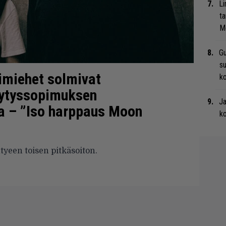
Li
ta
Me
Gu
su
imiehet solmivat
ko
vytyssopimuksen
Ja
a – ”Iso harppaus Moon
ko
yeen toisen pitkäsoiton.