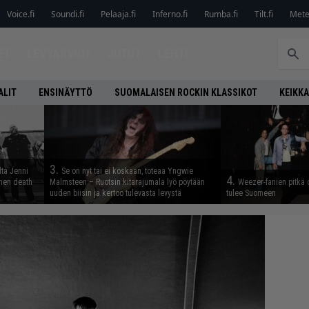
Voice.fi
Soundi.fi
Pelaaja.fi
Inferno.fi
Rumba.fi
Tilt.fi
Metel
ET
LEVYARVIOT
JUTUT
LEHTI
ALIT
ENSINÄYTTÖ
SUOMALAISEN ROCKIN KLASSIKOT
KEIKKA
3.
lta Jenni
Se on nyt tai ei koskaan, toteaa Yngwie
4.
inen death
Malmsteen – Ruotsin kitarajumala lyö pöytään
Weezer-fanien pitkä 
uuden biisin ja kertoo tulevasta levystä
tulee Suomeen