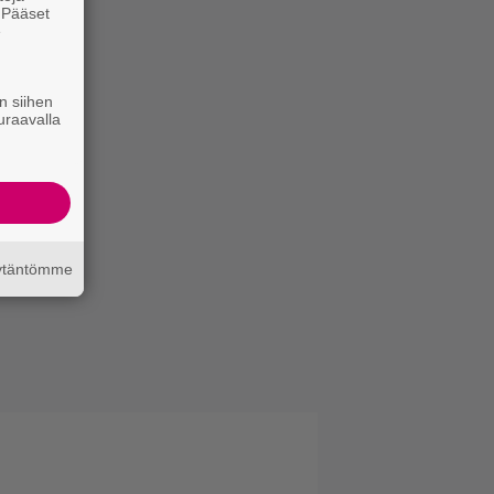
. Pääset
e
n siihen
uraavalla
äytäntömme