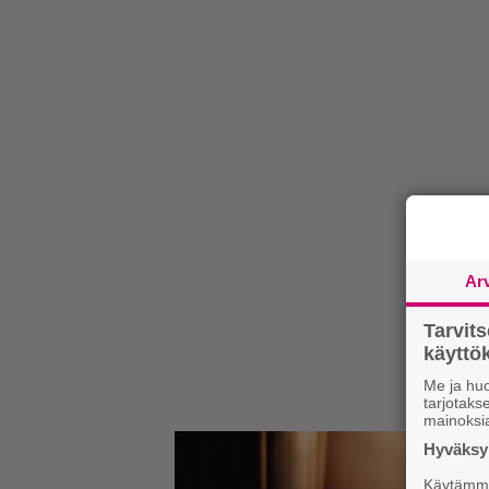
Ar
Tarvit
käytt
Me ja huo
tarjotak
mainoksi
Hyväksym
Käytämme 