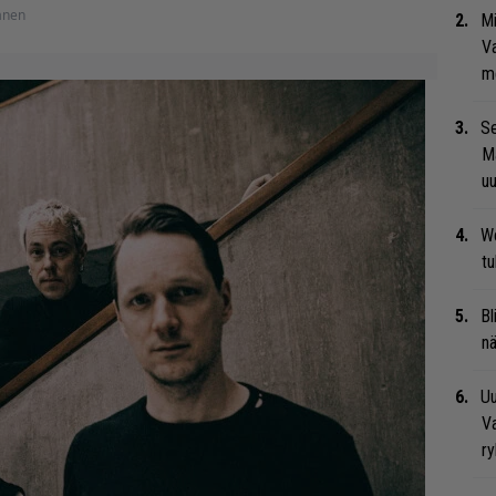
anen
Mi
Va
me
Se
Ma
uu
We
t
Bl
nä
Uu
Va
ry