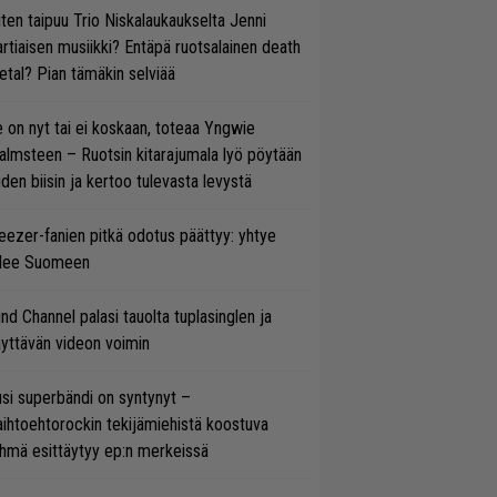
ten taipuu Trio Niskalaukaukselta Jenni
rtiaisen musiikki? Entäpä ruotsalainen death
tal? Pian tämäkin selviää
 on nyt tai ei koskaan, toteaa Yngwie
lmsteen – Ruotsin kitarajumala lyö pöytään
den biisin ja kertoo tulevasta levystä
ezer-fanien pitkä odotus päättyy: yhtye
ulee Suomeen
ind Channel palasi tauolta tuplasinglen ja
yttävän videon voimin
si superbändi on syntynyt –
ihtoehtorockin tekijämiehistä koostuva
hmä esittäytyy ep:n merkeissä