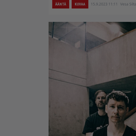
15.9.2023 11:11
Vesa Silt
ÄÄNTÄ
KUVAA