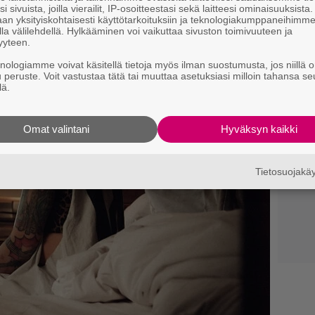
i sivuista, joilla vierailit, IP-osoitteestasi sekä laitteesi ominaisuuksista
an yksityiskohtaisesti käyttötarkoituksiin ja teknologiakumppaneihimm
la välilehdellä. Hylkääminen voi vaikuttaa sivuston toimivuuteen ja
yyteen.
knologiamme voivat käsitellä tietoja myös ilman suostumusta, jos niillä o
u peruste. Voit vastustaa tätä tai muuttaa asetuksiasi milloin tahansa se
lä.
Omat valintani
Hyväksyn kaikki
Tietosuojak