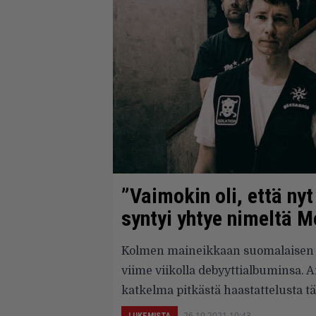
”Vaimokin oli, että nyt
syntyi yhtye nimeltä 
Kolmen maineikkaan suomalaisen yh
viime viikolla debyyttialbuminsa. A
katkelma pitkästä haastattelusta tä
26.10.2021 10:43