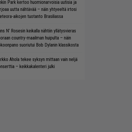
nkin Park kertoo huomionarvoisia uutisia ja
rjoaa uutta nähtävää – näin yhtyeeltä irtosi
teora-aikojen tuotanto Brasiliassa
ns N’ Rosesin keikalla nähtiin yllätysvieras
oraan country-maailman huipulta – näin
koonpano suoriutui Bob Dylanin klassikosta
rkko Ahola tekee syksyn mittaan vain neljä
nserttia – keikkakalenteri julki