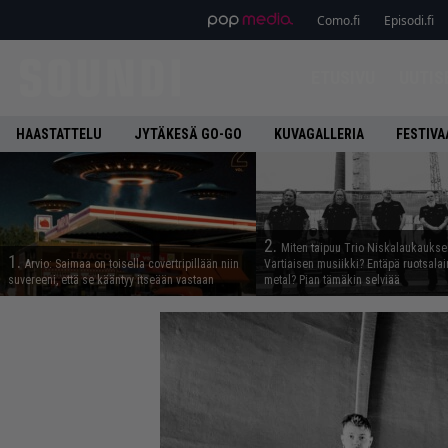
Como.fi
Episodi.fi
ETUSIVU
UUTIS
HAASTATTELU
JYTÄKESÄ GO-GO
KUVAGALLERIA
FESTIVA
2.
Miten taipuu Trio Niskalaukaukse
1.
Arvio: Saimaa on toisella covertripillään niin
Vartiaisen musiikki? Entäpä ruotsala
suvereeni, että se kääntyy itseään vastaan
metal? Pian tämäkin selviää