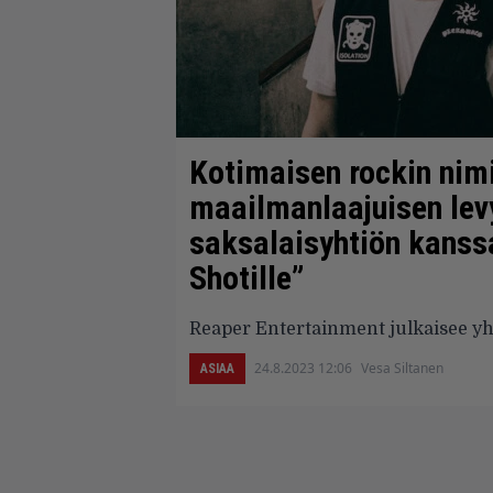
Kotimaisen rockin nim
maailmanlaajuisen le
saksalaisyhtiön kanss
Shotille”
Reaper Entertainment julkaisee yht
24.8.2023 12:06
Vesa Siltanen
ASIAA