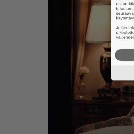
esimerkiks
tutustuma
seuraaval
käytettäv
Jotkin te
oikeutett
välilehdel