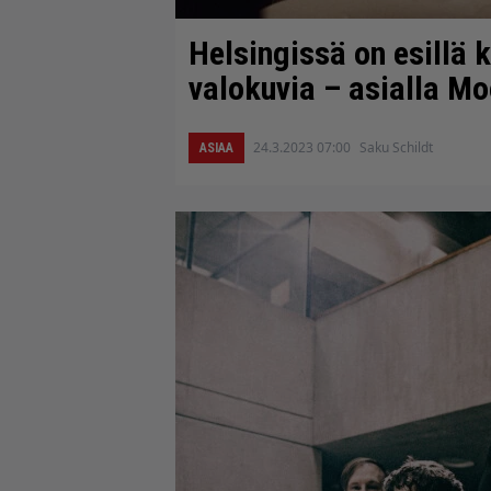
Helsingissä on esillä 
valokuvia – asialla Mo
24.3.2023 07:00
Saku Schildt
ASIAA