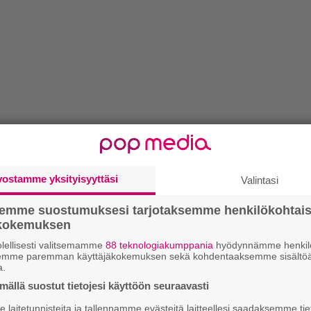
vostamme yksityisyyttäsi
Valintasi
semme suostumuksesi tarjotaksemme henkilökohtai
ökokemuksen
lellisesti valitsemamme
88 teknologiakumppania
hyödynnämme henkilö
semme paremman käyttäjäkokemuksen sekä kohdentaaksemme sisältöä
a.
ällä suostut tietojesi käyttöön seuraavasti
laitetunnisteita ja tallennamme evästeitä laitteellesi saadaksemme tie