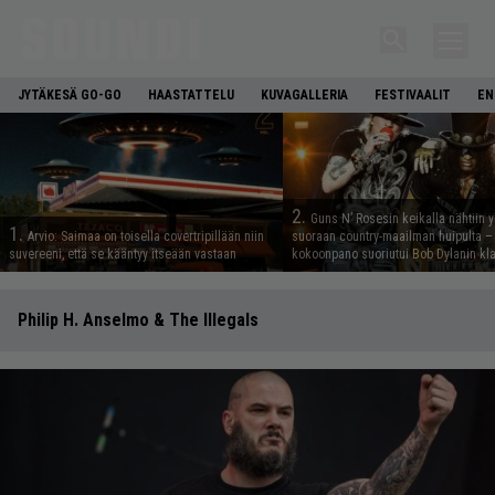
JYTÄKESÄ GO-GO
HAASTATTELU
KUVAGALLERIA
FESTIVAALIT
EN
2.
Guns N’ Rosesin keikalla nähtiin y
1.
Arvio: Saimaa on toisella covertripillään niin
suoraan country-maailman huipulta –
suvereeni, että se kääntyy itseään vastaan
kokoonpano suoriutui Bob Dylanin kl
Philip H. Anselmo & The Illegals