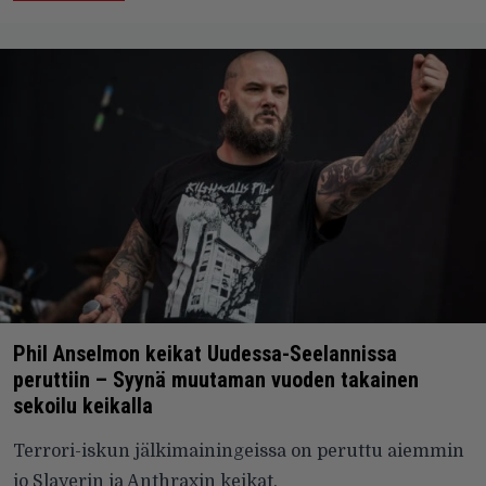
Phil Anselmon keikat Uudessa-Seelannissa
peruttiin – Syynä muutaman vuoden takainen
sekoilu keikalla
Terrori-iskun jälkimainingeissa on peruttu aiemmin
jo Slayerin ja Anthraxin keikat.