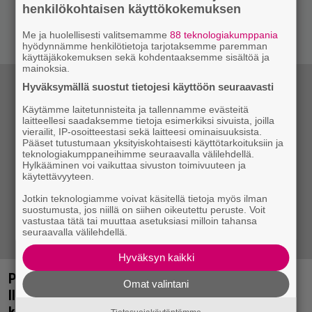
henkilökohtaisen käyttökokemuksen
Me ja huolellisesti valitsemamme
88 teknologiakumppania
hyödynnämme henkilötietoja tarjotaksemme paremman
käyttäjäkokemuksen sekä kohdentaaksemme sisältöä ja
mainoksia.
Hyväksymällä suostut tietojesi käyttöön seuraavasti
Käytämme laitetunnisteita ja tallennamme evästeitä
laitteellesi saadaksemme tietoja esimerkiksi sivuista, joilla
vierailit, IP-osoitteestasi sekä laitteesi ominaisuuksista.
Pääset tutustumaan yksityiskohtaisesti käyttötarkoituksiin ja
teknologiakumppaneihimme seuraavalla välilehdellä.
Hylkääminen voi vaikuttaa sivuston toimivuuteen ja
käytettävyyteen.
Jotkin teknologiamme voivat käsitellä tietoja myös ilman
suostumusta, jos niillä on siihen oikeutettu peruste. Voit
vastustaa tätä tai muuttaa asetuksiasi milloin tahansa
seuraavalla välilehdellä.
Hyväksyn kaikki
Phil Anselmo Jack Nicholsonin saappaissa –
Omat valintani
Illegals-video nostaa hattua Milos Formanin
klassikkoelokuvalle