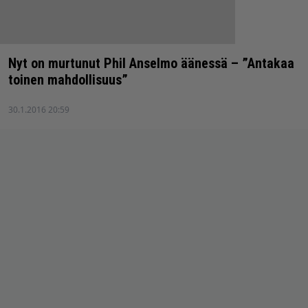
Nyt on murtunut Phil Anselmo äänessä – ”Antakaa
toinen mahdollisuus”
30.1.2016 20:59