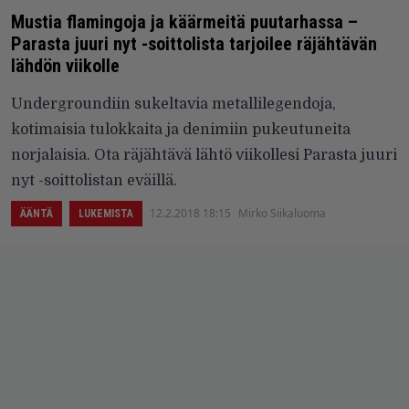
Mustia flamingoja ja käärmeitä puutarhassa –
Parasta juuri nyt -soittolista tarjoilee räjähtävän
lähdön viikolle
Undergroundiin sukeltavia metallilegendoja,
kotimaisia tulokkaita ja denimiin pukeutuneita
norjalaisia. Ota räjähtävä lähtö viikollesi Parasta juuri
nyt -soittolistan eväillä.
12.2.2018 18:15
Mirko Siikaluoma
ÄÄNTÄ
LUKEMISTA