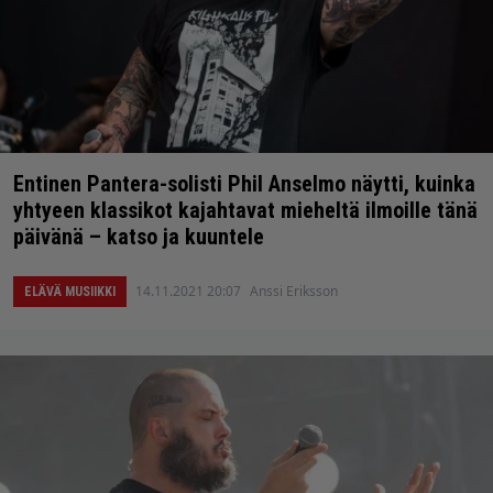
Entinen Pantera-solisti Phil Anselmo näytti, kuinka
yhtyeen klassikot kajahtavat mieheltä ilmoille tänä
päivänä – katso ja kuuntele
14.11.2021 20:07
Anssi Eriksson
ELÄVÄ MUSIIKKI