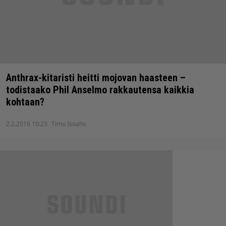
Anthrax-kitaristi heitti mojovan haasteen –
todistaako Phil Anselmo rakkautensa kaikkia
kohtaan?
2.2.2016 10:23
Timo Isoaho