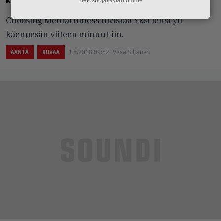
Tietosuojakäytäntömme
Choosing Mental Illness tiivistää Yksi lensi yli
käenpesän viiteen minuuttiin.
1.8.2018 09:52
Vesa Siltanen
ÄÄNTÄ
KUVAA