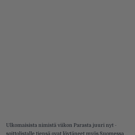
Ulkomaisista nimistä viikon Parasta juuri nyt -
soittolistalle tiensä ovat löytäneet myös Suomessa