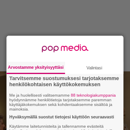
Arvostamme yksityisyyttäsi
Valintasi
Tarvitsemme suostumuksesi tarjotaksemme
henkilökohtaisen käyttökokemuksen
Me ja huolellisesti valitsemamme
88 teknologiakumppania
hyödynnämme henkilötietoja tarjotaksemme paremman
käyttäjäkokemuksen sekä kohdentaaksemme sisältöä ja
mainoksia.
Hyväksymällä suostut tietojesi käyttöön seuraavasti
Käytämme laitetunnisteita ja tallennamme evästeitä