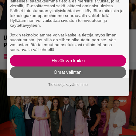
laitteellesi saadaksemme tietoja esimerkiksi sivuista, joilla
vierailit, IP-osoitteestasi sekä laitteesi ominaisuuksista.
Pääset tutustumaan yksityiskohtaisesti käyttötarkoituksiin ja
teknologiakumppaneihimme seuraavalla välilehdellä.
Hylkääminen voi vaikuttaa sivuston toimivuuteen ja
käytettävyyteen.
Jotkin teknologiamme voivat käsitellä tietoja myös ilman
Uuno: Hjallis Harkimo menee naimisiin Jasmine
suostumusta, jos niillä on siihen oikeutettu peruste. Voit
Pajarin kanssa
vastustaa tätä tai muuttaa asetuksiasi milloin tahansa
seuraavalla välilehdellä.
Hyväksyn kaikki
Omat valintani
Tietosuojakäytäntömme