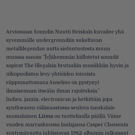
Arviossaan Soundin Nuutti Heiskala kuvailee
yhä
syvemmälle undergroundiin sukeltavan
metallilegendan uutta sieluntuotosta muun
muassa sanoin ”[v]ähemmän kiillotetut soundit
sopivat The Illegalsin brutaaliin musiikkiin hyvin ja
ulkopuolisten levy-yhtiöiden toiveista
riippumattomana Anselmo on pystynyt
ilmaisemaan itseään ilman rajoituksia.”
Indien, jazzin, electronican ja hetkittäin jopa
synthwaven välimaastossa seulova tanskalais-
suomalainen
Liima
on tuotteliaalla päällä. Viime
vuoden marraskuussa laulajansa
Casper Clausenin
syntymävuotta juhlistavan 1982-albumin
julkaissut