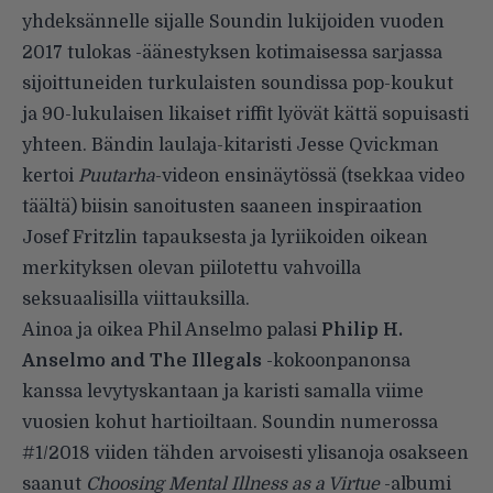
yhdeksännelle sijalle
Soundin lukijoiden vuoden
2017 tulokas -äänestyksen
kotimaisessa sarjassa
sijoittuneiden turkulaisten soundissa pop-koukut
ja 90-lukulaisen likaiset riffit lyövät kättä sopuisasti
yhteen. Bändin laulaja-kitaristi Jesse Qvickman
kertoi
Puutarha
-videon ensinäytössä (
tsekkaa video
täältä
) biisin sanoitusten saaneen inspiraation
Josef Fritzlin tapauksesta ja lyriikoiden oikean
merkityksen olevan piilotettu vahvoilla
seksuaalisilla viittauksilla.
Ainoa ja oikea Phil Anselmo palasi
Philip H.
Anselmo and The Illegals
-kokoonpanonsa
kanssa levytyskantaan ja karisti samalla viime
vuosien kohut hartioiltaan. Soundin numerossa
#1/2018 viiden tähden arvoisesti ylisanoja osakseen
saanut
Choosing Mental Illness as a Virtue
-albumi