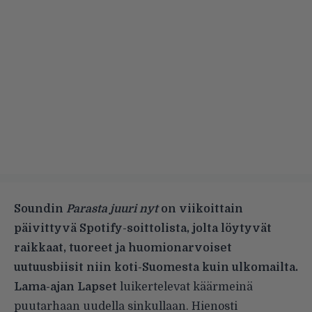
Soundin
Parasta juuri nyt
on viikoittain
päivittyvä Spotify-soittolista, jolta löytyvät
raikkaat, tuoreet ja huomionarvoiset
uutuusbiisit niin koti-Suomesta kuin ulkomailta.
Lama-ajan Lapset
luikertelevat käärmeinä
puutarhaan uudella sinkullaan. Hienosti