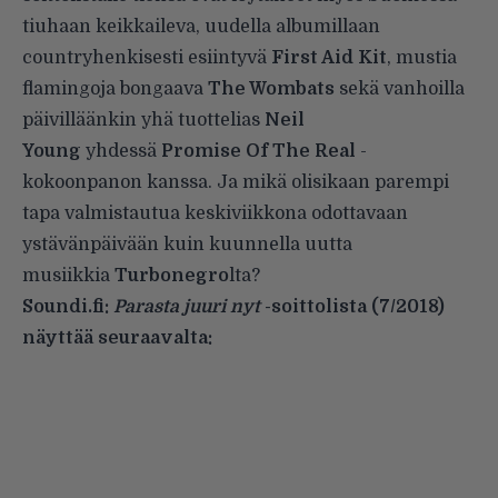
tiuhaan keikkaileva, uudella albumillaan
countryhenkisesti esiintyvä
First Aid Kit
, mustia
flamingoja bongaava
The Wombats
sekä vanhoilla
päivilläänkin yhä tuottelias
Neil
Young
yhdessä
Promise Of The Real
-
kokoonpanon kanssa. Ja mikä olisikaan parempi
tapa valmistautua keskiviikkona odottavaan
ystävänpäivään kuin kuunnella uutta
musiikkia
Turbonegro
lta?
Soundi.fi:
Parasta juuri nyt
-soittolista (7/2018)
näyttää seuraavalta: