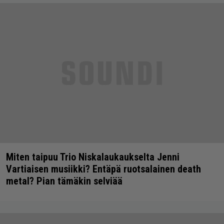
Miten taipuu Trio Niskalaukaukselta Jenni
Vartiaisen musiikki? Entäpä ruotsalainen death
metal? Pian tämäkin selviää