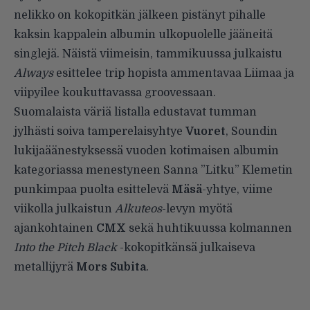
nelikko on kokopitkän jälkeen pistänyt pihalle
kaksin kappalein albumin ulkopuolelle jääneitä
singlejä. Näistä viimeisin, tammikuussa julkaistu
Always
esittelee trip hopista ammentavaa Liimaa ja
viipyilee koukuttavassa groovessaan.
Suomalaista väriä listalla edustavat tumman
jylhästi soiva tamperelaisyhtye
Vuoret
, Soundin
lukijaäänestyksessä vuoden kotimaisen albumin
kategoriassa menestyneen Sanna ”Litku” Klemetin
punkimpaa puolta esittelevä
Mäsä
-yhtye, viime
viikolla julkaistun
Alkuteos
-levyn myötä
ajankohtainen
CMX
sekä huhtikuussa kolmannen
Into the Pitch Black
-kokopitkänsä julkaiseva
metallijyrä
Mors Subita
.