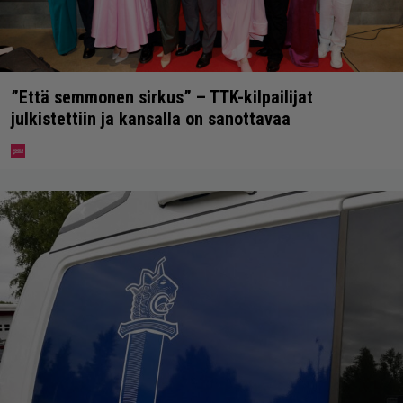
”Että semmonen sirkus” – TTK-kilpailijat
julkistettiin ja kansalla on sanottavaa