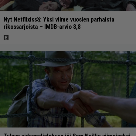
Nyt Netflixissä: Yksi viime vuosien parhaista
rikossarjoista – IMDB-arvio 8,8
Tuleva videopelielokuva jäi Sam Neillin viimeiseksi