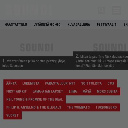
HAASTATTELU
JYTÄKESÄ GO-GO
KUVAGALLERIA
FESTIVAALIT
EN
2.
Miten taipuu Trio Niskalaukaukse
1.
Weezer-fanien pitkä odotus päättyy: yhtye
Vartiaisen musiikki? Entäpä ruotsala
tulee Suomeen
metal? Pian tämäkin selviää
ÄÄNTÄ
LUKEMISTA
PARASTA JUURI NYT
SOITTOLISTA
CMX
FIRST AID KIT
LAMA-AJAN LAPSET
LIIMA
MÄSÄ
MORS SUBITA
NEIL YOUNG & PROMISE OF THE REAL
PHILIP H. ANSELMO & THE ILLEGALS
THE WOMBATS
TURBONEGRO
VUORET