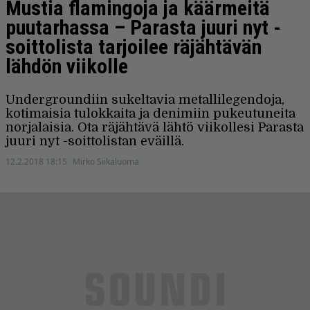
Mustia flamingoja ja käärmeitä
puutarhassa – Parasta juuri nyt -
soittolista tarjoilee räjähtävän
lähdön viikolle
Undergroundiin sukeltavia metallilegendoja,
kotimaisia tulokkaita ja denimiin pukeutuneita
norjalaisia. Ota räjähtävä lähtö viikollesi Parasta
juuri nyt -soittolistan eväillä.
12.2.2018 18:15
Mirko Siikaluoma