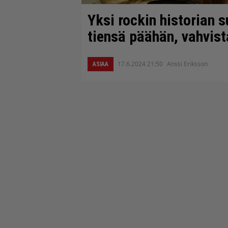
Yksi rockin historian 
tiensä päähän, vahvist
17.6.2024 21:50
Anssi Eriksson
ASIAA