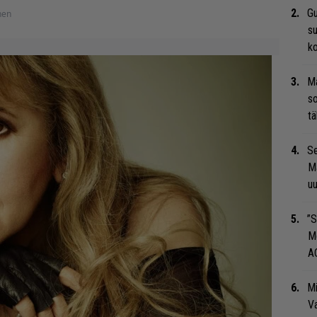
Gu
nen
su
ko
Ma
so
tä
Se
Ma
uu
”S
M
A
Mi
Va