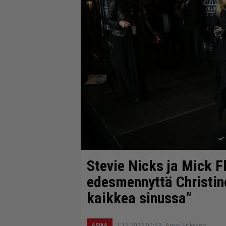
Stevie Nicks ja Mick 
edesmennyttä Christin
kaikkea sinussa”
1.12.2022 01:52
Anssi Eriksson
ASIAA