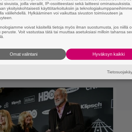
i sivuista, joilla vierailit, IP-osoitteestasi sekä laitteesi ominaisuuksista
an yksityiskohtaisesti käyttötarkoituksiin ja teknologiakumppaneihimm
la välilehdellä. Hylkääminen voi vaikuttaa sivuston toimivuuteen ja
yyteen.
knologiamme voivat käsitellä tietoja myös ilman suostumusta, jos niillä o
u peruste. Voit vastustaa tätä tai muuttaa asetuksiasi milloin tahansa se
niaa edesmenneelle
lä.
tine McVielle – katso sangen
Omat valintani
Hyväksyn kaikki
son
Tietosuojak