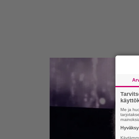
Ar
Tarvit
käytt
Me ja huo
tarjotak
mainoksi
Hyväksym
Käytämme 