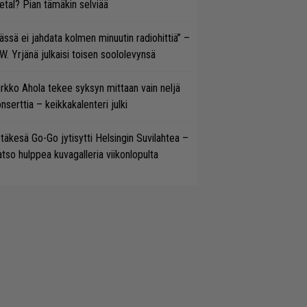
tal? Pian tämäkin selviää
ässä ei jahdata kolmen minuutin radiohittiä” –
W. Yrjänä julkaisi toisen soololevynsä
rkko Ahola tekee syksyn mittaan vain neljä
nserttia – keikkakalenteri julki
täkesä Go-Go jytisytti Helsingin Suvilahtea –
tso hulppea kuvagalleria viikonlopulta