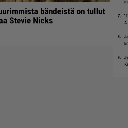
me
suurimmista bändeistä on tullut
”T
aa Stevie Nicks
A.
Ja
ko
Jy
Ka