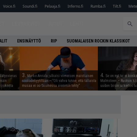
Voice.fi
Soundi.fi
Pelaaja.fi
Inferno.fi
Rumba.fi
Tilt.fi
Metel
ET
LEVYARVIOT
JUTUT
LEHTI
ALIT
ENSINÄYTTÖ
RIP
SUOMALAISEN ROCKIN KLASSIKOT
3.
4.
llätysvieras
Marko Annala julkaisi viimeisen maistiaisen
Se on nyt tai ei kosk
 näin
soolodebyytiltään – ”Oli vahva tunne, että tällaista
Malmsteen – Ruotsin kit
assikosta
musaa ei oo Suomessa aiemmin tehty”
uuden biisin ja kertoo tu