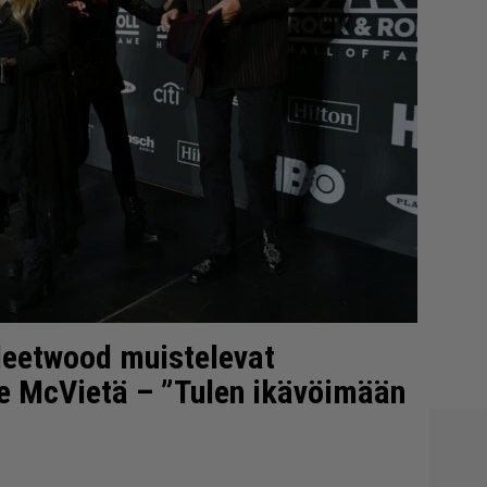
Fleetwood muistelevat
e McVietä – ”Tulen ikävöimään