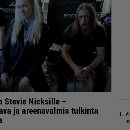
 Stevie Nicksille –
ava ja areenavalmis tulkinta
Ar
a
su