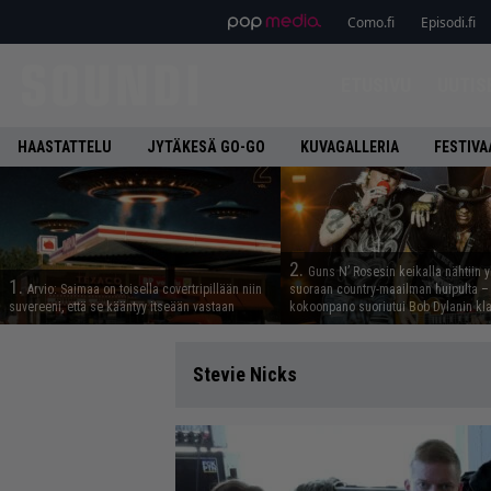
Como.fi
Episodi.fi
ETUSIVU
UUTIS
HAASTATTELU
JYTÄKESÄ GO-GO
KUVAGALLERIA
FESTIVA
2.
Guns N’ Rosesin keikalla nähtiin y
1.
Arvio: Saimaa on toisella covertripillään niin
suoraan country-maailman huipulta –
suvereeni, että se kääntyy itseään vastaan
kokoonpano suoriutui Bob Dylanin kl
Stevie Nicks