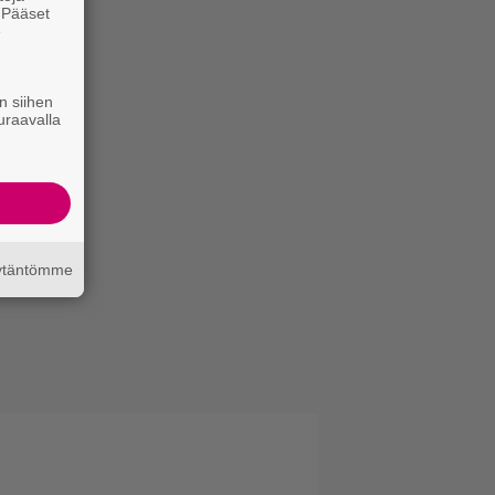
. Pääset
e
n siihen
uraavalla
äytäntömme