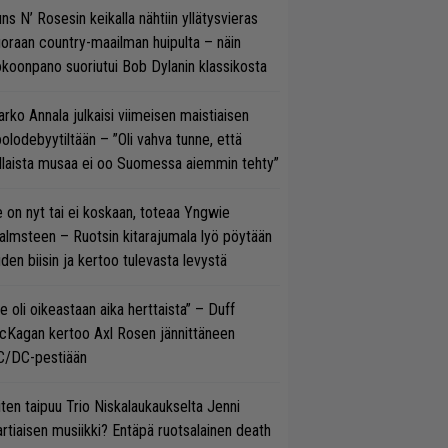
ns N’ Rosesin keikalla nähtiin yllätysvieras
oraan country-maailman huipulta – näin
koonpano suoriutui Bob Dylanin klassikosta
rko Annala julkaisi viimeisen maistiaisen
olodebyytiltään – ”Oli vahva tunne, että
llaista musaa ei oo Suomessa aiemmin tehty”
 on nyt tai ei koskaan, toteaa Yngwie
lmsteen – Ruotsin kitarajumala lyö pöytään
den biisin ja kertoo tulevasta levystä
e oli oikeastaan aika herttaista” – Duff
cKagan kertoo Axl Rosen jännittäneen
C/DC-pestiään
ten taipuu Trio Niskalaukaukselta Jenni
rtiaisen musiikki? Entäpä ruotsalainen death