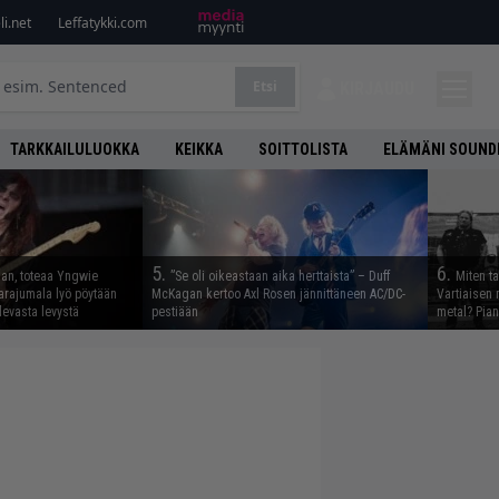
i.net
Leffatykki.com
Etsi
KIRJAUDU
TARKKAILULUOKKA
KEIKKA
SOITTOLISTA
ELÄMÄNI SOUND
5.
6.
aan, toteaa Yngwie
”Se oli oikeastaan aika herttaista” – Duff
Miten t
arajumala lyö pöytään
McKagan kertoo Axl Rosen jännittäneen AC/DC-
Vartiaisen 
levasta levystä
pestiään
metal? Pian