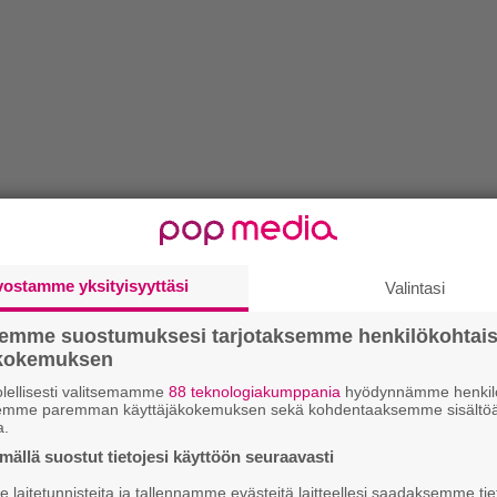
vostamme yksityisyyttäsi
Valintasi
semme suostumuksesi tarjotaksemme henkilökohtai
ökokemuksen
lellisesti valitsemamme
88 teknologiakumppania
hyödynnämme henkilö
semme paremman käyttäjäkokemuksen sekä kohdentaaksemme sisältöä
a.
ällä suostut tietojesi käyttöön seuraavasti
laitetunnisteita ja tallennamme evästeitä laitteellesi saadaksemme tie