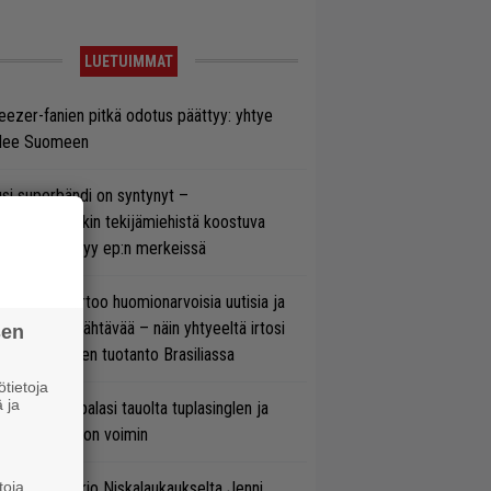
LUETUIMMAT
ezer-fanien pitkä odotus päättyy: yhtye
ulee Suomeen
si superbändi on syntynyt –
ihtoehtorockin tekijämiehistä koostuva
hmä esittäytyy ep:n merkeissä
nkin Park kertoo huomionarvoisia uutisia ja
rjoaa uutta nähtävää – näin yhtyeeltä irtosi
sen
teora-aikojen tuotanto Brasiliassa
tietoja
 ja
ind Channel palasi tauolta tuplasinglen ja
yttävän videon voimin
toja
ten taipuu Trio Niskalaukaukselta Jenni