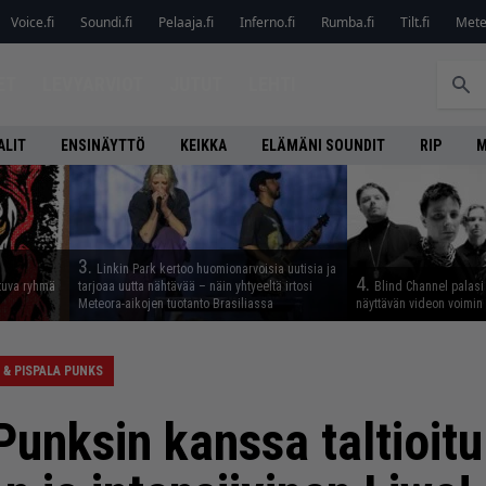
Voice.fi
Soundi.fi
Pelaaja.fi
Inferno.fi
Rumba.fi
Tilt.fi
Metel
ET
LEVYARVIOT
JUTUT
LEHTI
ALIT
ENSINÄYTTÖ
KEIKKA
ELÄMÄNI SOUNDIT
RIP
M
3.
Linkin Park kertoo huomionarvoisia uutisia ja
4.
tuva ryhmä
tarjoaa uutta nähtävää – näin yhtyeeltä irtosi
Blind Channel palasi 
Meteora-aikojen tuotanto Brasiliassa
näyttävän videon voimin
 & PISPALA PUNKS
Punksin kanssa taltioitu