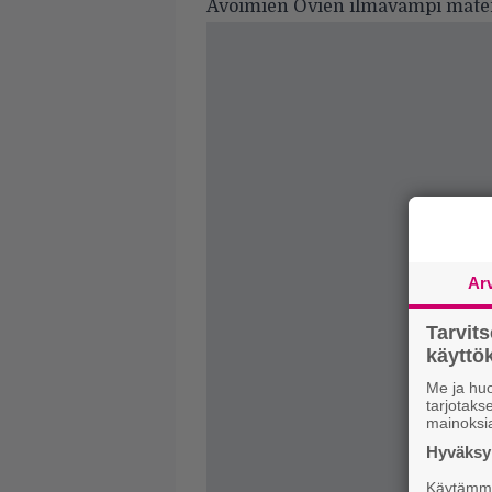
Avoimien Ovien ilmavampi mater
Ar
Tarvit
käytt
Me ja huo
tarjotak
mainoksi
Hyväksym
Käytämme 