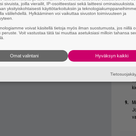
i sivuista, joilla vierailit, IP-osoitteestasi sekä laitteesi ominaisuuksista
Va
an yksityiskohtaisesti käyttötarkoituksiin ja teknologiakumppaneihimm
mat ajat
jää klassikoiden jalkoihin mutta
la välilehdellä. Hylkääminen voi vaikuttaa sivuston toimivuuteen ja
me
yyteen.
i olla pohjimmil­taan peräisin miltä tahansa
knologiamme voivat käsitellä tietoja myös ilman suostumusta, jos niillä o
Gl
u peruste. Voit vastustaa tätä tai muuttaa asetuksiasi milloin tahansa se
ematon, otteeltaan intensiivinen ja
lä.
Nä
 iäkkäitä, mutta ne katsovat edel­leen
tu
Omat valintani
Hyväksyn kaikki
Di
”U
Tietosuojak
s
ki
Mi
Jo
va