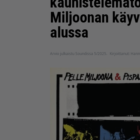
kaunistelematon
Miljoonan käyv
alussa
Arvio julkaistu Soundissa 5/2025.
Kirjoittanut: Hann