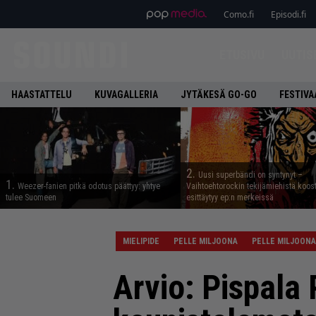
Como.fi
Episodi.fi
ETUSIVU
UUTIS
HAASTATTELU
KUVAGALLERIA
JYTÄKESÄ GO-GO
FESTIVA
2.
Uusi superbändi on syntynyt –
1.
Weezer-fanien pitkä odotus päättyy: yhtye
Vaihtoehtorockin tekijämiehistä koos
tulee Suomeen
esittäytyy ep:n merkeissä
MIELIPIDE
PELLE MILJOONA
PELLE MILJOONA
Arvio: Pispala 