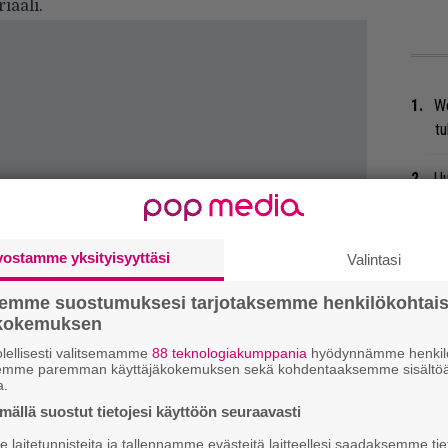
iaali.
We
t
Uu
Va
ry
vostamme yksityisyyttäsi
Valintasi
Li
ta
semme suostumuksesi tarjotaksemme henkilökohtai
ökokemuksen
Me
lellisesti valitsemamme
88 teknologiakumppania
hyödynnämme henkilö
semme paremman käyttäjäkokemuksen sekä kohdentaaksemme sisältöä
Bl
a.
nä
ällä suostut tietojesi käyttöön seuraavasti
laitetunnisteita ja tallennamme evästeitä laitteellesi saadaksemme tie
Mi