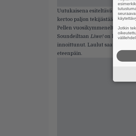
esimerkiks
tutustuma
Uutukaisena esiteltävä
Va­loisam
seuraaval
käytettäv
kertoo paljon tekijästään: se vois
Pellen vuosikymmeneltä.
Jotkin te
oikeutett
Soundeiltaan
Liwe!
on kauniste­l
välilehdel
innoittunut. Laulut saattavat olla
eteenpäin.