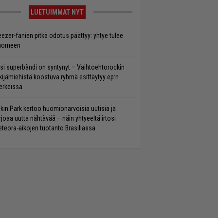
LUETUIMMAT NYT
ezer-fanien pitkä odotus päättyy: yhtye tulee
uomeen
si superbändi on syntynyt – Vaihtoehtorockin
kijämiehistä koostuva ryhmä esittäytyy ep:n
rkeissä
nkin Park kertoo huomionarvoisia uutisia ja
rjoaa uutta nähtävää – näin yhtyeeltä irtosi
teora-aikojen tuotanto Brasiliassa