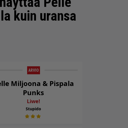
 näyttää Pelle
la kuin uransa
ARVIO
lle Miljoona & Pispala
Punks
Liwe!
Stupido