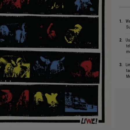
We
S
Uu
te
me
Li
ta
Me