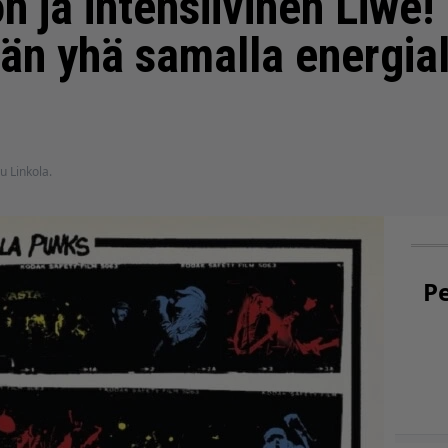
 ja intensiivinen Liwe!
än yhä samalla energial
u Linkola.
Pe