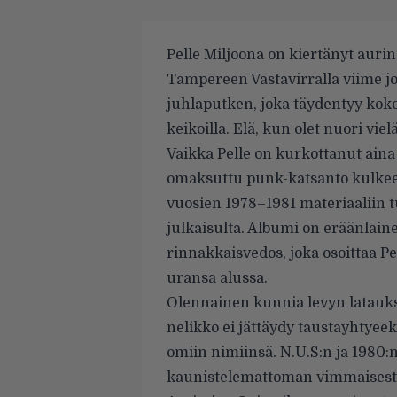
Pelle Miljoona on kiertänyt auring
Tampereen Vastavir­ralla viime 
juhlaputken, joka täydentyy kokoel
keikoilla. Elä, kun olet nuori vielä
Vaikka Pelle on kurkottanut ain
omaksuttu punk-katsanto kulkee
vuosien 1978–1981 materiaaliin
julkaisulta. Albumi on eräänlai
rinnakkaisvedos, joka osoittaa P
uransa alussa.
Olennainen kunnia levyn latauks
nelikko ei jättäydy taustayhtyeek
omiin nimiin­sä. N.U.S:n ja 1980:n
kaunistelemattoman vimmaisesti