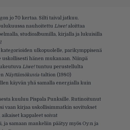
on jo 70 kertaa. Silti taival jatkuu.
joulukuussa nauhoitettu
Liwe!
aloittaa
malla, studioalbu­milla, kirjalla ja lukuisilla
!
a kategorioiden ulkopuolelle, parikymppisenä
 uskollisesti hänen mukanaan. Niinpä
 tukeutuva
Liwe!
tuntuu perustellulta
nen
Näyttämökuvia
-taltion (1980)
ellen käyvän yhä samalla energialla kuin
esta kuuluu Pispala Punksille. Rutinoitunut
si vaan kirjaa uskolli­simmatkin sovitukset
 aikaiset kap­paleet soivat
, ja samaan mankeliin päätyy myös Oy:n ja