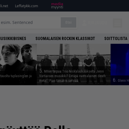
i.net
Leffatykki.com
Etsi
KIRJAUDU
USIIKKIBISNES
SUOMALAISEN ROCKIN KLASSIKOT
SOITTOLISTA
5.
Miten taipuu Trio Niskalaukaukselta Jenni
tauolta tuplasinglen ja
Vartiaisen musiikki? Entäpä ruotsalainen death
6.
metal? Pian tämäkin selviää
Glenn H