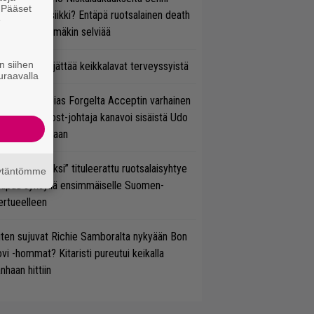
. Pääset
rtiaisen musiikki? Entäpä ruotsalainen death
e
tal? Pian tämäkin selviää
n siihen
enn Hughes jättää keikkalavat terveyssyistä
uraavalla
in sujuu Tobias Forgelta Acceptin varhainen
otanto – Ghost-johtaja kanavoi sisäistä Udo
rkschneideriaan
udeksi Kentiksi” tituleerattu ruotsalaisyhtye
äytäntömme
aapuu syksyllä ensimmäiselle Suomen-
ertueelleen
ten sujuvat Richie Samboralta nykyään Bon
vi -hommat? Kitaristi pureutui keikalla
nhaan hittiin