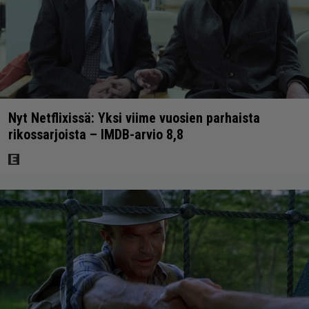
Nyt Netflixissä: Yksi viime vuosien parhaista
rikossarjoista – IMDB-arvio 8,8