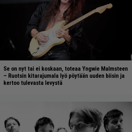
Se on nyt tai ei koskaan, toteaa Yngwie Malmsteen
– Ruotsin kitarajumala lyö pöytään uuden biisin ja
kertoo tulevasta levystä