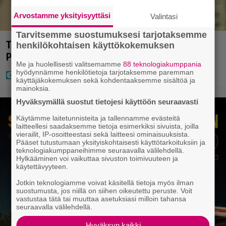
Arvostamme yksityisyyttäsi
Valintasi
Tarvitsemme suostumuksesi tarjotaksemme
Tältä näyttää Vappu Pimiän perhelomalla
henkilökohtaisen käyttökokemuksen
Portugalissa – ”Kaunis mekko”
Me ja huolellisesti valitsemamme
88 teknologiakumppania
hyödynnämme henkilötietoja tarjotaksemme paremman
käyttäjäkokemuksen sekä kohdentaaksemme sisältöä ja
mainoksia.
Hyväksymällä suostut tietojesi käyttöön seuraavasti
Käytämme laitetunnisteita ja tallennamme evästeitä
laitteellesi saadaksemme tietoja esimerkiksi sivuista, joilla
vierailit, IP-osoitteestasi sekä laitteesi ominaisuuksista.
Pääset tutustumaan yksityiskohtaisesti käyttötarkoituksiin ja
teknologiakumppaneihimme seuraavalla välilehdellä.
Hylkääminen voi vaikuttaa sivuston toimivuuteen ja
käytettävyyteen.
Jotkin teknologiamme voivat käsitellä tietoja myös ilman
suostumusta, jos niillä on siihen oikeutettu peruste. Voit
vastustaa tätä tai muuttaa asetuksiasi milloin tahansa
seuraavalla välilehdellä.
Hyväksyn kaikki