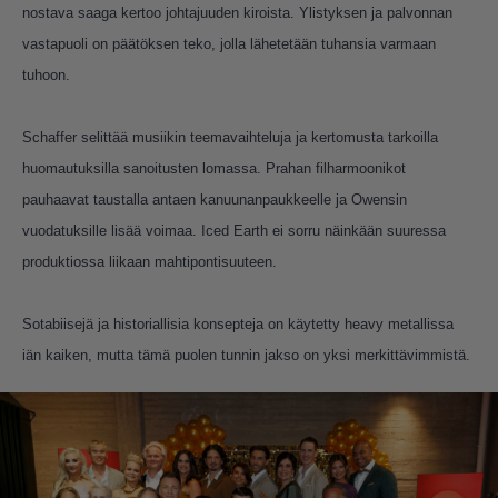
nostava saaga kertoo johtajuuden kiroista. Ylistyksen ja palvonnan
vastapuoli on päätöksen teko, jolla lähetetään tuhansia varmaan
tuhoon.
Schaffer selittää musiikin teemavaihteluja ja kertomusta tarkoilla
huomautuksilla sanoitusten lomassa. Prahan filharmoonikot
pauhaavat taustalla antaen kanuunanpaukkeelle ja Owensin
vuodatuksille lisää voimaa. Iced Earth ei sorru näinkään suuressa
produktiossa liikaan mahtipontisuuteen.
Sotabiisejä ja historiallisia konsepteja on käytetty heavy metallissa
iän kaiken, mutta tämä puolen tunnin jakso on yksi merkittävimmistä.