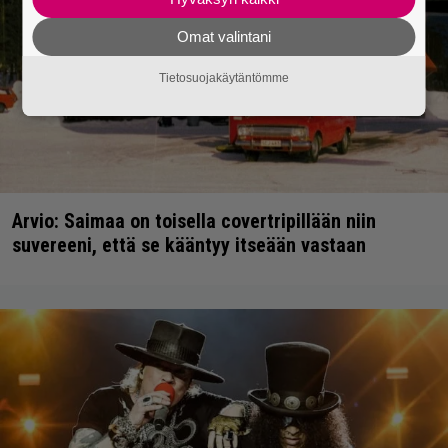
Omat valintani
Tietosuojakäytäntömme
Arvio: Saimaa on toisella covertripillään niin
suvereeni, että se kääntyy itseään vastaan