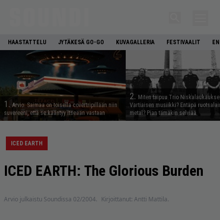
HAASTATTELU
JYTÄKESÄ GO-GO
KUVAGALLERIA
FESTIVAALIT
EN
2.
Miten taipuu Trio Niskalaukaukse
1.
Arvio: Saimaa on toisella covertripillään niin
Vartiaisen musiikki? Entäpä ruotsala
suvereeni, että se kääntyy itseään vastaan
metal? Pian tämäkin selviää
ICED EARTH
ICED EARTH: The Glorious Burden
Arvio julkaistu Soundissa 02/2004.
Kirjoittanut: Antti Mattila.