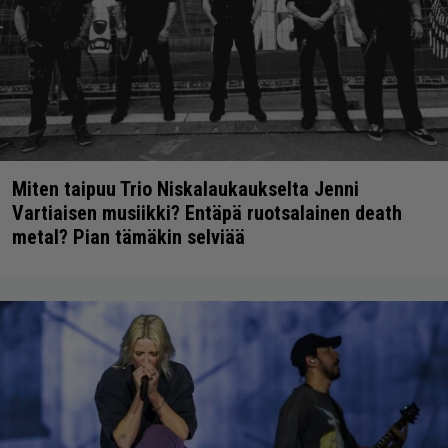
Miten taipuu Trio Niskalaukaukselta Jenni
Vartiaisen musiikki? Entäpä ruotsalainen death
metal? Pian tämäkin selviää