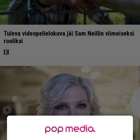
Tuleva videopelielokuva jäi Sam Neillin viimeiseksi
rooliksi