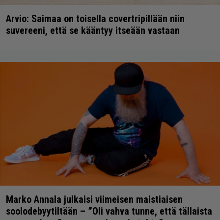
Arvio: Saimaa on toisella covertripillään niin
suvereeni, että se kääntyy itseään vastaan
Marko Annala julkaisi viimeisen maistiaisen
soolodebyytiltään – ”Oli vahva tunne, että tällaista