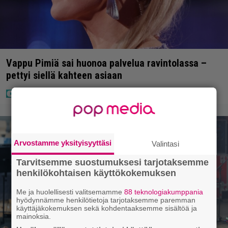
Vappu Pimiä sai huonoa palvelua ravintolassa –
pettyi siellä kahteen asiaan
Arvostamme yksityisyyttäsi
Valintasi
Tarvitsemme suostumuksesi tarjotaksemme
henkilökohtaisen käyttökokemuksen
Me ja huolellisesti valitsemamme
88 teknologiakumppania
hyödynnämme henkilötietoja tarjotaksemme paremman
käyttäjäkokemuksen sekä kohdentaaksemme sisältöä ja
mainoksia.