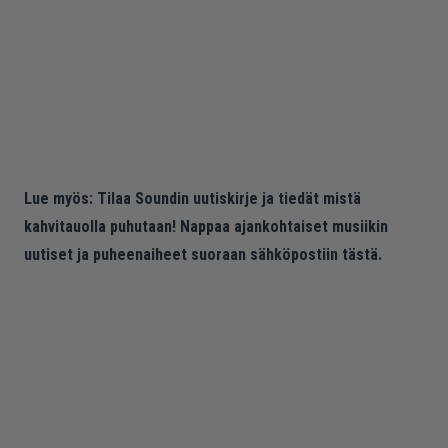
Lue myös:
Tilaa Soundin uutiskirje ja tiedät mistä
kahvitauolla puhutaan! Nappaa ajankohtaiset musiikin
uutiset ja puheenaiheet suoraan sähköpostiin tästä.