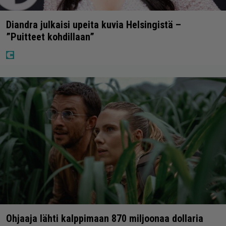
Diandra julkaisi upeita kuvia Helsingistä –
”Puitteet kohdillaan”
Ohjaaja lähti kalppimaan 870 miljoonaa dollaria