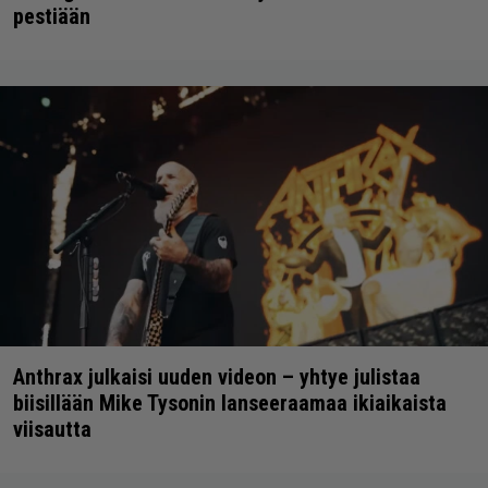
pestiään
Anthrax julkaisi uuden videon – yhtye julistaa
biisillään Mike Tysonin lanseeraamaa ikiaikaista
viisautta