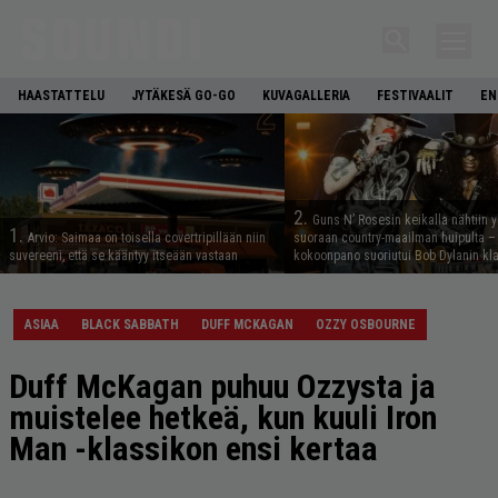
HAASTATTELU
JYTÄKESÄ GO-GO
KUVAGALLERIA
FESTIVAALIT
EN
2.
Guns N’ Rosesin keikalla nähtiin y
1.
Arvio: Saimaa on toisella covertripillään niin
suoraan country-maailman huipulta –
suvereeni, että se kääntyy itseään vastaan
kokoonpano suoriutui Bob Dylanin kl
ASIAA
BLACK SABBATH
DUFF MCKAGAN
OZZY OSBOURNE
Duff McKagan puhuu Ozzysta ja
muistelee hetkeä, kun kuuli Iron
Man -klassikon ensi kertaa