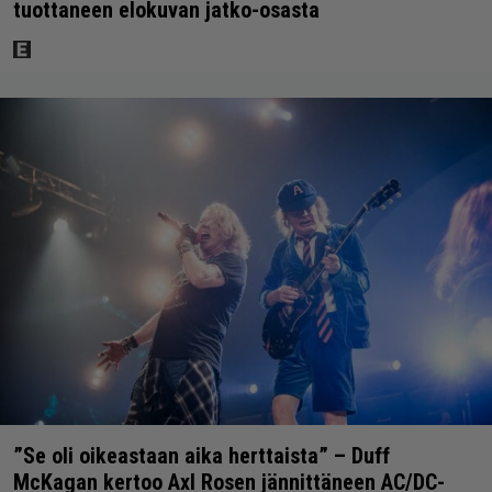
tuottaneen elokuvan jatko-osasta
”Se oli oikeastaan aika herttaista” – Duff
McKagan kertoo Axl Rosen jännittäneen AC/DC-