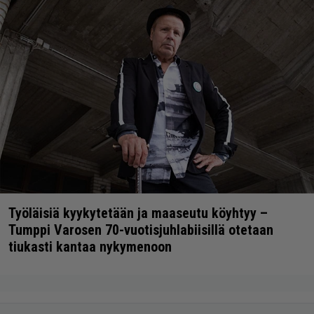
Työläisiä kyykytetään ja maaseutu köyhtyy –
Tumppi Varosen 70-vuotisjuhlabiisillä otetaan
tiukasti kantaa nykymenoon