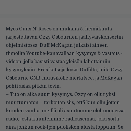
Myös Guns N’ Roses on mukana 5. heinäkuuta
järjestettävän Ozzy Osbournen jäähyväiskonsertin
ohjelmistossa. Duff McKagan julkaisi aiheen
tiimoilta Youtube-kanavallaan
kysymys & vastaus -
videon
, jolla basisti vastaa yleisön lähettämiin
kysymyksiin. Eräs katsoja kysyi Duffilta, mitä Ozzy
Osbourne GNR-muusikolle merkitsee, ja McKagan
pohti asiaa pitkän tovin.
– Tuo on aika suuri kysymys. Ozzy on ollut yksi
muuttumaton – tarkoitan siis, että kun olin jotain
kuuden vanha, meillä oli asuntomme olohuoneessa
radio, josta kuuntelimme radioasemaa, joka soitti
aina jonkun rock-lp:n puoliskon alusta loppuun. Se