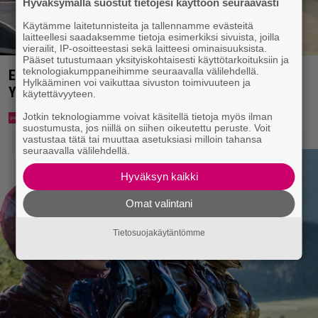
Hyväksymällä suostut tietojesi käyttöön seuraavasti
Käytämme laitetunnisteita ja tallennamme evästeitä
laitteellesi saadaksemme tietoja esimerkiksi sivuista, joilla
vierailit, IP-osoitteestasi sekä laitteesi ominaisuuksista.
Pääset tutustumaan yksityiskohtaisesti käyttötarkoituksiin ja
teknologiakumppaneihimme seuraavalla välilehdellä.
Eppu Normaalin viimeinen konsertti esitetään
Hylkääminen voi vaikuttaa sivuston toimivuuteen ja
Ylellä
käytettävyyteen.
Jotkin teknologiamme voivat käsitellä tietoja myös ilman
suostumusta, jos niillä on siihen oikeutettu peruste. Voit
vastustaa tätä tai muuttaa asetuksiasi milloin tahansa
seuraavalla välilehdellä.
Hyväksyn kaikki
Omat valintani
Tietosuojakäytäntömme