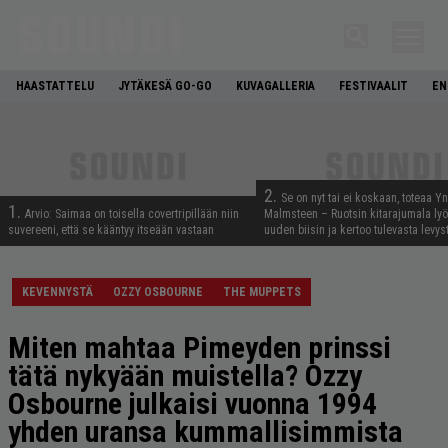
HAASTATTELU
JYTÄKESÄ GO-GO
KUVAGALLERIA
FESTIVAALIT
EN
2.
Se on nyt tai ei koskaan, toteaa Y
1.
Arvio: Saimaa on toisella covertripillään niin
Malmsteen – Ruotsin kitarajumala ly
suvereeni, että se kääntyy itseään vastaan
uuden biisin ja kertoo tulevasta levys
KEVENNYSTÄ
OZZY OSBOURNE
THE MUPPETS
Miten mahtaa Pimeyden prinssi
tätä nykyään muistella? Ozzy
Osbourne julkaisi vuonna 1994
yhden uransa kummallisimmista