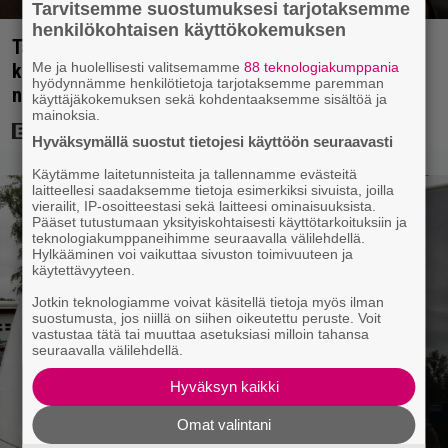
Tarvitsemme suostumuksesi tarjotaksemme
henkilökohtaisen käyttökokemuksen
Tänään tv:ssä: Steven Spielbergin ja Tom Cruisen
Me ja huolellisesti valitsemamme
88 teknologiakumppania
kaveruus loppui 21 vuotta sitten – Syynä Cruisen
hyödynnämme henkilötietoja tarjotaksemme paremman
nolo käytös
käyttäjäkokemuksen sekä kohdentaaksemme sisältöä ja
mainoksia.
Hyväksymällä suostut tietojesi käyttöön seuraavasti
Käytämme laitetunnisteita ja tallennamme evästeitä
laitteellesi saadaksemme tietoja esimerkiksi sivuista, joilla
vierailit, IP-osoitteestasi sekä laitteesi ominaisuuksista.
Pääset tutustumaan yksityiskohtaisesti käyttötarkoituksiin ja
teknologiakumppaneihimme seuraavalla välilehdellä.
Hylkääminen voi vaikuttaa sivuston toimivuuteen ja
käytettävyyteen.
Jotkin teknologiamme voivat käsitellä tietoja myös ilman
suostumusta, jos niillä on siihen oikeutettu peruste. Voit
vastustaa tätä tai muuttaa asetuksiasi milloin tahansa
seuraavalla välilehdellä.
Hyväksyn kaikki
Omat valintani