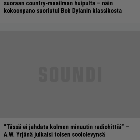
suoraan country-maailman huipulta – näin
kokoonpano suoriutui Bob Dylanin klassikosta
”Tässä ei jahdata kolmen minuutin radiohittiä” –
A.W. Yrjänä julkaisi toisen soololevynsä