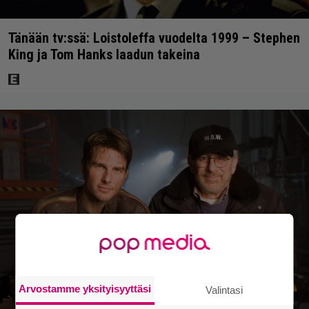
Tänään tv:ssä: Loistoleffa vuodelta 1999 – Stephen
King ja Tom Hanks laadun takeina
Arvostamme yksityisyyttäsi
Valintasi