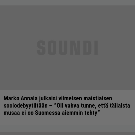
Marko Annala julkaisi viimeisen maistiaisen
soolodebyytiltään – ”Oli vahva tunne, että tällaista
musaa ei oo Suomessa aiemmin tehty”