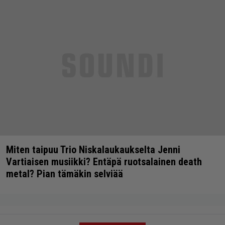
Miten taipuu Trio Niskalaukaukselta Jenni
Vartiaisen musiikki? Entäpä ruotsalainen death
metal? Pian tämäkin selviää