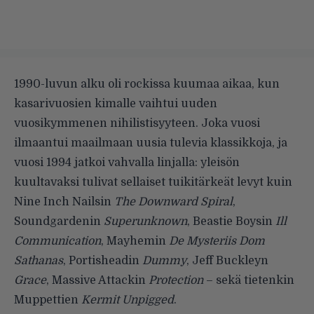
1990-luvun alku oli rockissa kuumaa aikaa, kun
kasarivuosien kimalle vaihtui uuden
vuosikymmenen nihilistisyyteen. Joka vuosi
ilmaantui maailmaan uusia tulevia klassikkoja, ja
vuosi 1994 jatkoi vahvalla linjalla: yleisön
kuultavaksi tulivat sellaiset tuikitärkeät levyt kuin
Nine Inch Nailsin
The Downward Spiral
,
Soundgardenin
Superunknown
, Beastie Boysin
Ill
Communication
, Mayhemin
De Mysteriis Dom
Sathanas
, Portisheadin
Dummy
, Jeff Buckleyn
Grace
, Massive Attackin
Protection
– sekä tietenkin
Muppettien
Kermit Unpigged
.