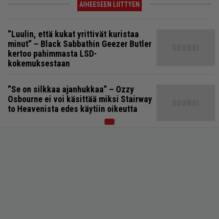
AIHEESEEN LIITTYEN
”Luulin, että kukat yrittivät kuristaa
minut” – Black Sabbathin Geezer Butler
kertoo pahimmasta LSD-
kokemuksestaan
”Se on silkkaa ajanhukkaa” – Ozzy
Osbourne ei voi käsittää miksi Stairway
to Heavenista edes käytiin oikeutta