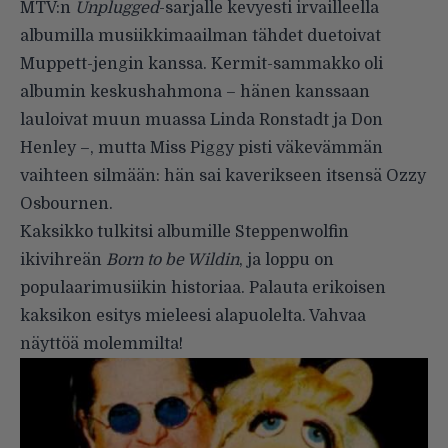
MTV:n
Unplugged
-sarjalle kevyesti irvailleella
albumilla musiikkimaailman tähdet duetoivat
Muppett-jengin kanssa. Kermit-sammakko oli
albumin keskushahmona – hänen kanssaan
lauloivat muun muassa Linda Ronstadt ja Don
Henley –, mutta Miss Piggy pisti väkevämmän
vaihteen silmään: hän sai kaverikseen itsensä Ozzy
Osbournen.
Kaksikko tulkitsi albumille Steppenwolfin
ikivihreän
Born to be Wildin
, ja loppu on
populaarimusiikin historiaa. Palauta erikoisen
kaksikon esitys mieleesi alapuolelta. Vahvaa
näyttöä molemmilta!