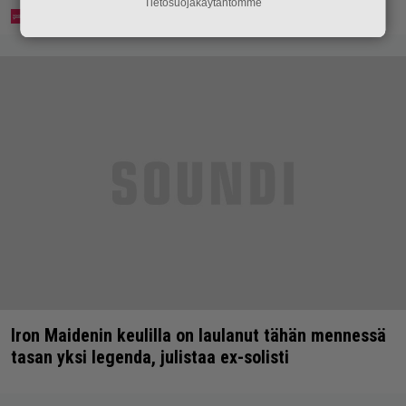
Tietosuojakäytäntömme
Iron Maidenin keulilla on laulanut tähän mennessä
tasan yksi legenda, julistaa ex-solisti