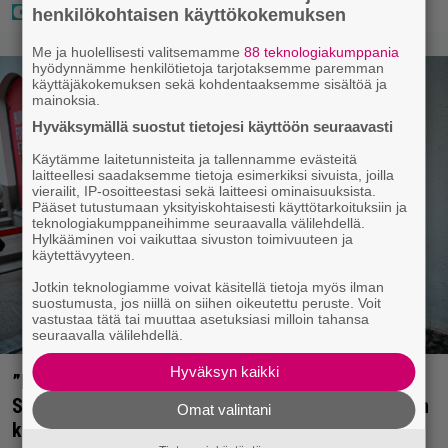
henkilökohtaisen käyttökokemuksen
Me ja huolellisesti valitsemamme
88 teknologiakumppania
hyödynnämme henkilötietoja tarjotaksemme paremman
käyttäjäkokemuksen sekä kohdentaaksemme sisältöä ja
mainoksia.
Hyväksymällä suostut tietojesi käyttöön seuraavasti
Käytämme laitetunnisteita ja tallennamme evästeitä
laitteellesi saadaksemme tietoja esimerkiksi sivuista, joilla
vierailit, IP-osoitteestasi sekä laitteesi ominaisuuksista.
Pääset tutustumaan yksityiskohtaisesti käyttötarkoituksiin ja
teknologiakumppaneihimme seuraavalla välilehdellä.
Hylkääminen voi vaikuttaa sivuston toimivuuteen ja
käytettävyyteen.
Jotkin teknologiamme voivat käsitellä tietoja myös ilman
suostumusta, jos niillä on siihen oikeutettu peruste. Voit
vastustaa tätä tai muuttaa asetuksiasi milloin tahansa
seuraavalla välilehdellä.
Hyväksyn kaikki
”Mitä isompi vehje, sen paremmin kulkee” –
Susanna Penttilä suuntasi Bangbussinsa Helsingin
Omat valintani
keskustaan