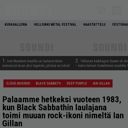
KUVAGALLERIA
HELLSINKI METAL FESTIVAL
HAASTATTELU
FESTIVAA
1.
2.
Iron Maidenin keulilla on laulanut tähän
Tällainen keikkajyrä Queen oli e
mennessä tasan yksi legenda, julistaa ex-solisti
– katso tulinen livetallenne vuodelta
ELÄVÄ MUSIIKKI
BLACK SABBATH
DEEP PURPLE
IAN GILLAN
Palaamme hetkeksi vuoteen 1983,
kun Black Sabbathin laulajana
toimi muuan rock-ikoni nimeltä Ian
Gillan