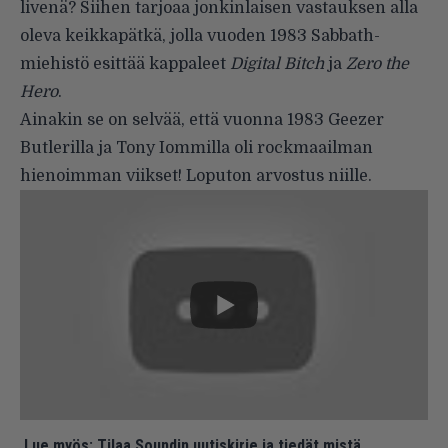
livenä? Siihen tarjoaa jonkinlaisen vastauksen alla
oleva keikkapätkä, jolla vuoden 1983 Sabbath-
miehistö esittää kappaleet
Digital Bitch
ja
Zero the
Hero
.
Ainakin se on selvää, että vuonna 1983 Geezer
Butlerilla ja Tony Iommilla oli rockmaailman
hienoimman viikset! Loputon arvostus niille.
Lue myös:
Tilaa Soundin uutiskirje ja tiedät mistä