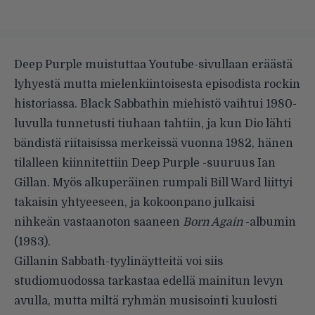
Deep Purple muistuttaa Youtube-sivullaan eräästä
lyhyestä mutta mielenkiintoisesta episodista rockin
historiassa. Black Sabbathin miehistö vaihtui 1980-
luvulla tunnetusti tiuhaan tahtiin, ja kun Dio lähti
bändistä riitaisissa merkeissä vuonna 1982, hänen
tilalleen kiinnitettiin Deep Purple -suuruus Ian
Gillan. Myös alkuperäinen rumpali Bill Ward liittyi
takaisin yhtyeeseen, ja kokoonpano julkaisi
nihkeän vastaanoton saaneen
Born Again
-albumin
(1983).
Gillanin Sabbath-tyylinäytteitä voi siis
studiomuodossa tarkastaa edellä mainitun levyn
avulla, mutta miltä ryhmän musisointi kuulosti