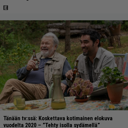
Tänään tv:ssä: Koskettava kotimainen elokuva
vuodelta 2020 – ”Tehty isolla sydämellä”