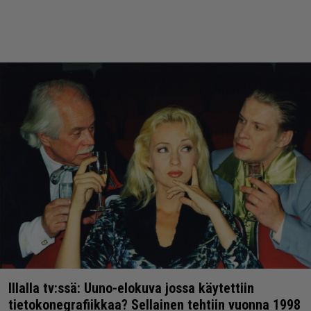
Illalla tv:ssä: Uuno-elokuva jossa käytettiin
tietokonegrafiikkaa? Sellainen tehtiin vuonna 1998