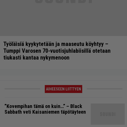
Työläisiä kyykytetään ja maaseutu köyhtyy –
Tumppi Varosen 70-vuotisjuhlabiisillä otetaan
tiukasti kantaa nykymenoon
AIHEESEEN LIITTYEN
”Kovempihan tämä on kuin…” – Black
Sabbath veti Kaisaniemen täpötäyteen