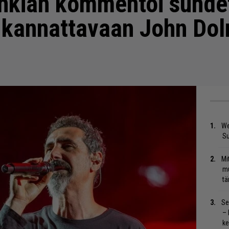
ankian kommentoi suhde
 kannattavaan John Dol
We
S
Mi
mu
tä
Se
– 
ke