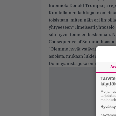
huomiota Donald Trumpia ja repu
Kun tällainen kahtiajako on etää
toisistaan, miten näin eri linjo
yhtyeeseen? Ilmeisesti yhteiselo 
silti hyvin toimeen keskenään. 
Consequence of Soundin
haastat
”Olemme hyvät ystävät ja perh
asioista, mukaan lukien poliitt
Dolmayanista, joka on myös laula
Ar
Tarvit
käytt
Me ja huo
tarjotak
mainoksi
Hyväksym
Käytämme 