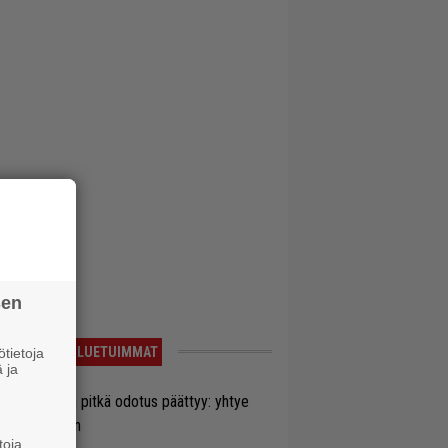
sen
LUETUIMMAT
tietoja
 ja
ezer-fanien pitkä odotus päättyy: yhtye
ulee Suomeen
toja