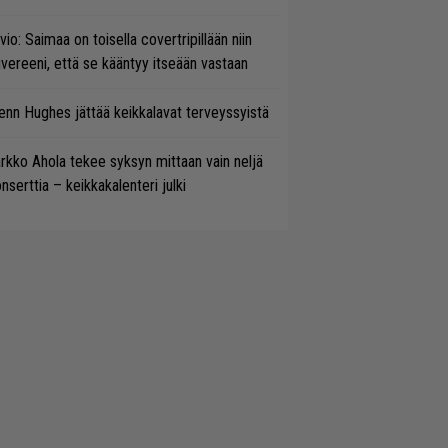
vio: Saimaa on toisella covertripillään niin
vereeni, että se kääntyy itseään vastaan
enn Hughes jättää keikkalavat terveyssyistä
rkko Ahola tekee syksyn mittaan vain neljä
nserttia – keikkakalenteri julki