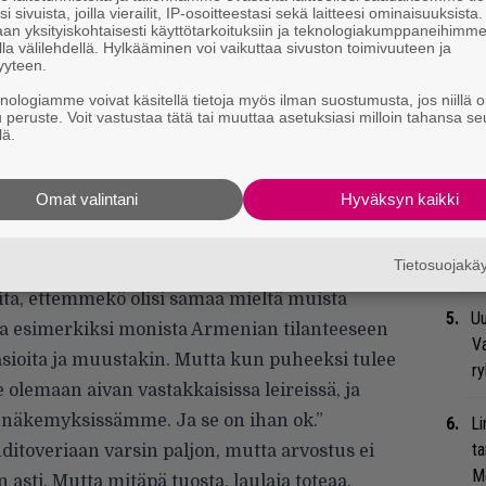
i sivuista, joilla vierailit, IP-osoitteestasi sekä laitteesi ominaisuuksista
Mi
an yksityiskohtaisesti käyttötarkoituksiin ja teknologiakumppaneihimm
la välilehdellä. Hylkääminen voi vaikuttaa sivuston toimivuuteen ja
Va
yyteen.
me
knologiamme voivat käsitellä tietoja myös ilman suostumusta, jos niillä o
u peruste. Voit vastustaa tätä tai muuttaa asetuksiasi milloin tahansa se
Se
lä.
Ma
uu
Omat valintani
Hyväksyn kaikki
Bl
nä
Tietosuojak
ita, ettemmekö olisi samaa mieltä muista
Uu
lla esimerkiksi monista Armenian tilanteeseen
Va
easioita ja muustakin. Mutta kun puheeksi tulee
ry
 olemaan aivan vastakkaisissa leireissä, ja
näkemyksissämme. Ja se on ihan ok.”
Li
ta
itoveriaan varsin paljon, mutta arvostus ei
Me
n asti. Mutta mitäpä tuosta, laulaja toteaa.