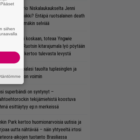
. Pääset
ten taipuu Trio Niskalaukaukselta Jenni
e
rtiaisen musiikki? Entäpä ruotsalainen death
tal? Pian tämäkin selviää
n siihen
uraavalla
 on nyt tai ei koskaan, toteaa Yngwie
lmsteen – Ruotsin kitarajumala lyö pöytään
den biisin ja kertoo tulevasta levystä
ind Channel palasi tauolta tuplasinglen ja
yttävän videon voimin
äytäntömme
si superbändi on syntynyt –
ihtoehtorockin tekijämiehistä koostuva
hmä esittäytyy ep:n merkeissä
nkin Park kertoo huomionarvoisia uutisia ja
rjoaa uutta nähtävää – näin yhtyeeltä irtosi
teora-aikojen tuotanto Brasiliassa