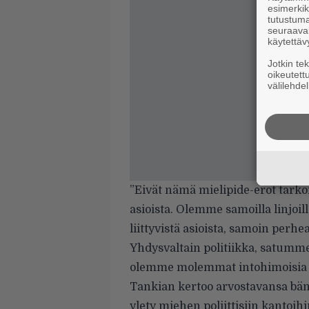
esimerkiks
tutustuma
seuraaval
käytettäv
Jotkin te
oikeutett
välilehdel
”Eivät nämä mielipide-erot tarko
asioista. Olemme samoilla linjoi
liittyvistä asioista, samoin perh
Yhdysvaltain politiikka, satumme
olemme molemmat intohimoisia 
Tankian kertoo arvostavansa bänd
ylety miehen poliittisiin kantoihi