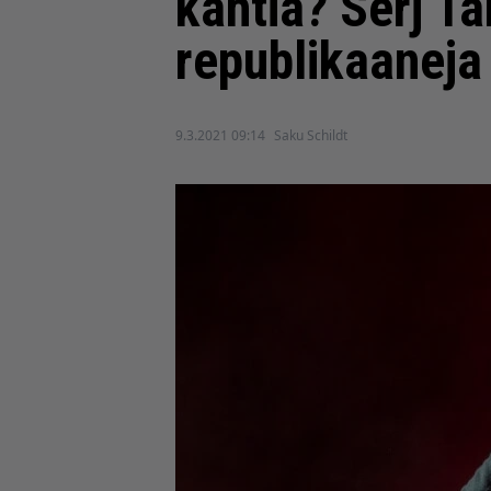
kahtia? Serj T
republikaaneja
9.3.2021 09:14
Saku Schildt