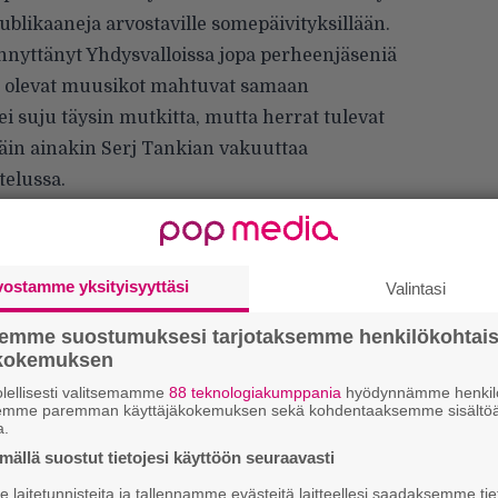
blikaaneja arvostaville somepäivityksillään.
nnyttänyt Yhdysvalloissa jopa perheenjäseniä
illa olevat muusikot mahtuvat samaan
ei suju täysin mutkitta, mutta herrat tulevat
Näin ainakin Serj Tankian vakuuttaa
telussa.
että. Totta kai puhumme keskenämme monista
isista näkemyksistämme”, Tankian sanoo
jan vävy.
vostamme yksityisyyttäsi
Valintasi
semme suostumuksesi tarjotaksemme henkilökohtai
ökokemuksen
lellisesti valitsemamme
88 teknologiakumppania
hyödynnämme henkilö
semme paremman käyttäjäkokemuksen sekä kohdentaaksemme sisältöä
a.
We
ällä suostut tietojesi käyttöön seuraavasti
t
laitetunnisteita ja tallennamme evästeitä laitteellesi saadaksemme tie