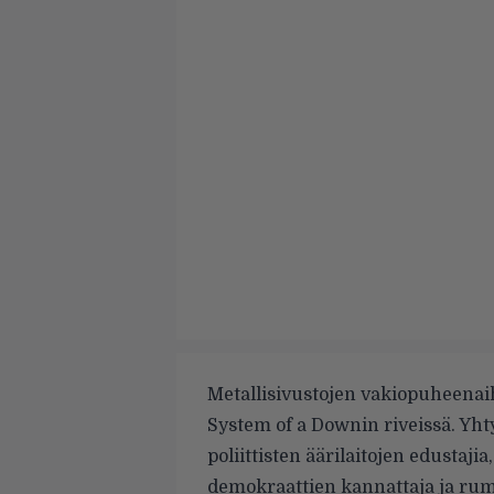
Metallisivustojen vakiopuheenai
System of a Downin riveissä. Yh
poliittisten äärilaitojen edustaji
demokraattien kannattaja ja ru