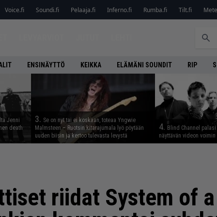
Voice.fi
Soundi.fi
Pelaaja.fi
Inferno.fi
Rumba.fi
Tilt.fi
Metel
ET
LEVYARVIOT
JUTUT
LEHTI
ALIT
ENSINÄYTTÖ
KEIKKA
ELÄMÄNI SOUNDIT
RIP
S
3.
lta Jenni
Se on nyt tai ei koskaan, toteaa Yngwie
4.
inen death
Malmsteen – Ruotsin kitarajumala lyö pöytään
Blind Channel palasi 
uuden biisin ja kertoo tulevasta levystä
näyttävän videon voimin
ttiset riidat System of 