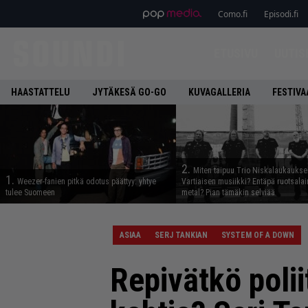
Como.fi
Episodi.fi
ETUSIVU
UUTIS
HAASTATTELU
JYTÄKESÄ GO-GO
KUVAGALLERIA
FESTIVA
2.
Miten taipuu Trio Niskalaukaukse
1.
Weezer-fanien pitkä odotus päättyy: yhtye
Vartiaisen musiikki? Entäpä ruotsala
tulee Suomeen
metal? Pian tämäkin selviää
ASIAA
SERJ TANKIAN
SYSTEM OF A DOWN
Repivätkö polii