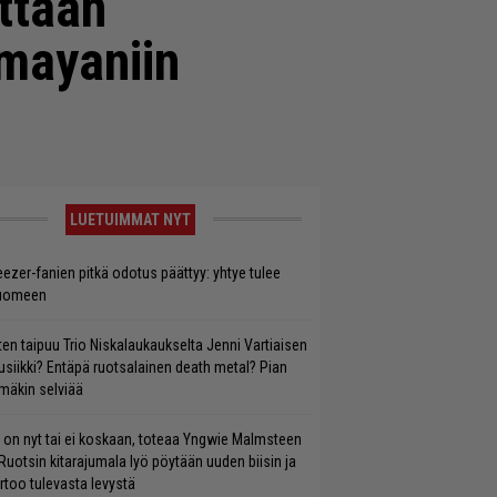
ttaan
mayaniin
LUETUIMMAT NYT
ezer-fanien pitkä odotus päättyy: yhtye tulee
uomeen
ten taipuu Trio Niskalaukaukselta Jenni Vartiaisen
siikki? Entäpä ruotsalainen death metal? Pian
mäkin selviää
 on nyt tai ei koskaan, toteaa Yngwie Malmsteen
Ruotsin kitarajumala lyö pöytään uuden biisin ja
rtoo tulevasta levystä