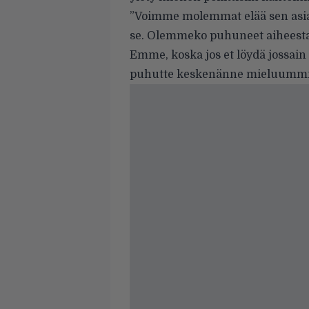
”Voimme molemmat elää sen asia
se. Olemmeko puhuneet aiheesta
Emme, koska jos et löydä jossain 
puhutte keskenänne mieluummin