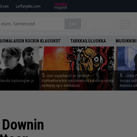
i.net
Leffatykki.com
Etsi
KIRJAUDU
UOMALAISEN ROCKIN KLASSIKOT
TARKKAILULUOKKA
MUSIIKKIB
5.
6.
Uusi superbändi on syntynyt –
Linkin 
tauolta tuplasinglen ja
Vaihtoehtorockin tekijämiehistä koostuva ryhmä
tarjoaa uut
esittäytyy ep:n merkeissä
Meteora-aik
a Downin