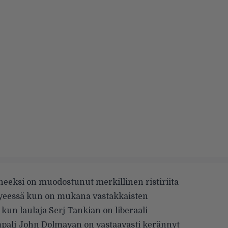
heeksi on muodostunut merkillinen ristiriita
tyeessä kun on mukana vastakkaisten
a, kun laulaja Serj Tankian on liberaali
mpali John Dolmayan on vastaavasti kerännyt