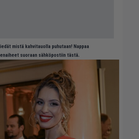
 tiedät mistä kahvitauolla puhutaan! Nappaa
eenaiheet suoraan sähköpostiin tästä.