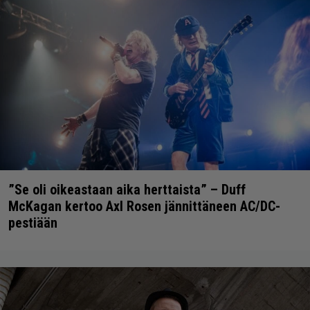
”Se oli oikeastaan aika herttaista” – Duff
McKagan kertoo Axl Rosen jännittäneen AC/DC-
pestiään