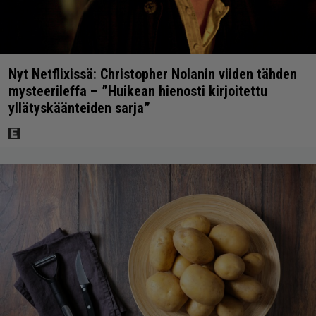
Nyt Netflixissä: Christopher Nolanin viiden tähden
mysteerileffa – ”Huikean hienosti kirjoitettu
yllätyskäänteiden sarja”