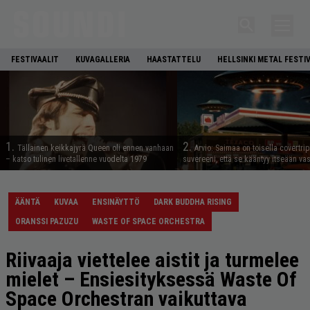
FESTIVAALIT
KUVAGALLERIA
HAASTATTELU
HELLSINKI METAL FESTI
1.
2.
Tällainen keikkajyrä Queen oli ennen vanhaan
Arvio: Saimaa on toisella covertrip
– katso tulinen livetallenne vuodelta 1979
suvereeni, että se kääntyy itseään va
ÄÄNTÄ
KUVAA
ENSINÄYTTÖ
DARK BUDDHA RISING
ORANSSI PAZUZU
WASTE OF SPACE ORCHESTRA
Riivaaja viettelee aistit ja turmelee
mielet – Ensiesityksessä Waste Of
Space Orchestran vaikuttava