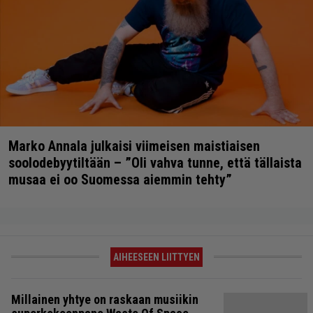
Marko Annala julkaisi viimeisen maistiaisen
soolodebyytiltään – ”Oli vahva tunne, että tällaista
musaa ei oo Suomessa aiemmin tehty”
AIHEESEEN LIITTYEN
Millainen yhtye on raskaan musiikin