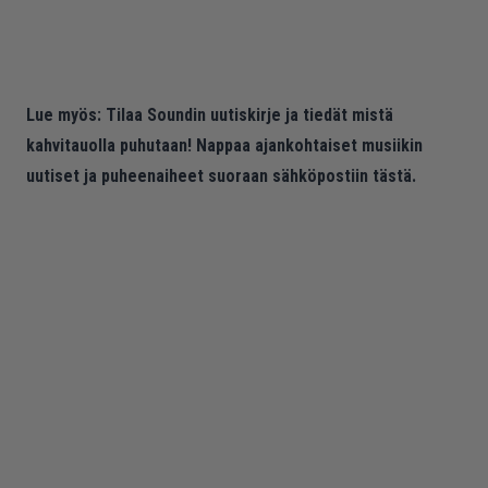
Lue myös:
Tilaa Soundin uutiskirje ja tiedät mistä
kahvitauolla puhutaan! Nappaa ajankohtaiset musiikin
uutiset ja puheenaiheet suoraan sähköpostiin tästä.