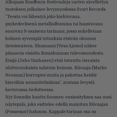
Alkujaan Roadburn-festivaaleja varten sävellettyn
tuotoksen julkaisee levymuodossa Svart Records.
”Teosta voi lähestyä joko kiehtovana,
psykedeelisenä metallialbumina tai haastavana
suurena 9-osaisena tarinana, jossa sukelletaan
kolmen syvempiä totuuksia etsivän olennon
tietoisuuteen. Shamaani (Vesa Ajomo) näkee
piinaavia visioita ihmiskunnan tulevaisuudesta.
Etsijä (Juho Vanhanen) etsii totuutta vieraista
ulottuvuuksista salatuin keinoin. Riivaaja (Marko
Neuman) korruptoi muita ja pakottaa heidät
kieroihin suunnitelmiinsa”, avataan levystä
kertovassa tiedotteessa.
Nyt Soundin kautta Suomen-ensiesityksen saa uusi
näytepala, joka esittelee edellä mainitun Riivaajan
(Possessor) hahmon. Kappale/tarinan osa on