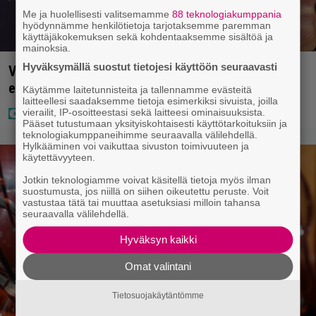
Me ja huolellisesti valitsemamme
88 teknologiakumppania
hyödynnämme henkilötietoja tarjotaksemme paremman
käyttäjäkokemuksen sekä kohdentaaksemme sisältöä ja
mainoksia.
Hyväksymällä suostut tietojesi käyttöön seuraavasti
Vappu Pimiästä tuli miljoonikko – eikä yksi milli
edes riitä, näin se tapahtui
Käytämme laitetunnisteita ja tallennamme evästeitä
laitteellesi saadaksemme tietoja esimerkiksi sivuista, joilla
vierailit, IP-osoitteestasi sekä laitteesi ominaisuuksista.
Pääset tutustumaan yksityiskohtaisesti käyttötarkoituksiin ja
teknologiakumppaneihimme seuraavalla välilehdellä.
Hylkääminen voi vaikuttaa sivuston toimivuuteen ja
käytettävyyteen.
Jotkin teknologiamme voivat käsitellä tietoja myös ilman
suostumusta, jos niillä on siihen oikeutettu peruste. Voit
vastustaa tätä tai muuttaa asetuksiasi milloin tahansa
seuraavalla välilehdellä.
Hyväksyn kaikki
Omat valintani
Tietosuojakäytäntömme