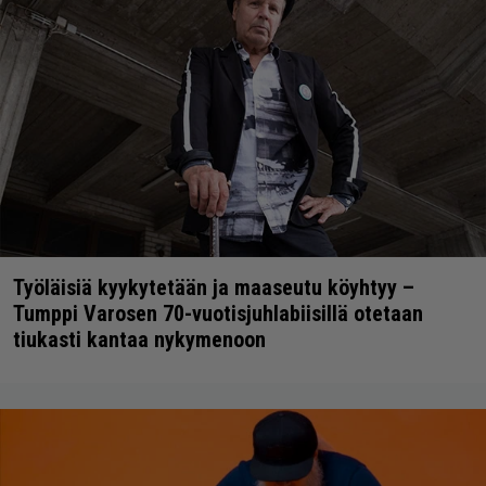
Työläisiä kyykytetään ja maaseutu köyhtyy –
Tumppi Varosen 70-vuotisjuhlabiisillä otetaan
tiukasti kantaa nykymenoon