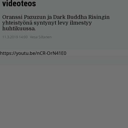
videoteos
Oranssi Pazuzun ja Dark Buddha Risingin
yhteistyönä syntynyt levy ilmestyy
huhtikuussa.
11.3.2019 14:00
Vesa Siltanen
https://youtu.be/nCR-OrN41E0