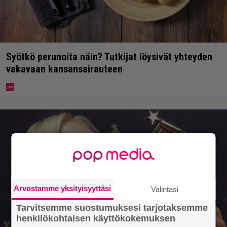
Syötkö perunoita näin? Tutkijat löysivät yhteyden
vakavaan kansansairauteen
Arvostamme yksityisyyttäsi
Valintasi
Tarvitsemme suostumuksesi tarjotaksemme
henkilökohtaisen käyttökokemuksen