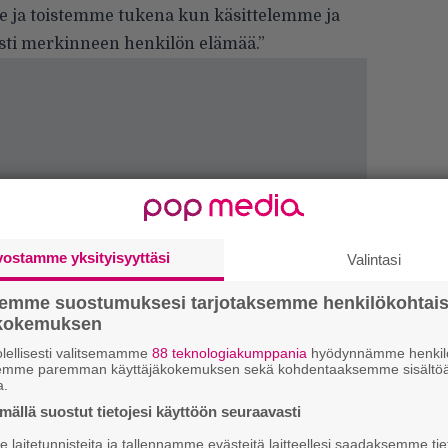
ja toistemme tukena kun käsittelemme ja
sti merkinneen henkilön elämää.”
vostamme yksityisyyttäsi
Valintasi
We
semme suostumuksesi tarjotaksemme henkilökohtai
t
ökokemuksen
lellisesti valitsemamme
88 teknologiakumppania
hyödynnämme henkilö
Gl
semme paremman käyttäjäkokemuksen sekä kohdentaaksemme sisältöä
a.
Uu
ällä suostut tietojesi käyttöön seuraavasti
Va
laitetunnisteita ja tallennamme evästeitä laitteellesi saadaksemme tie