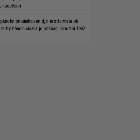
ertueelleen
ipknotin pitkäaikaisen dj:n erottamista oli
etitty bändin sisällä jo pitkään, raportoi TMZ