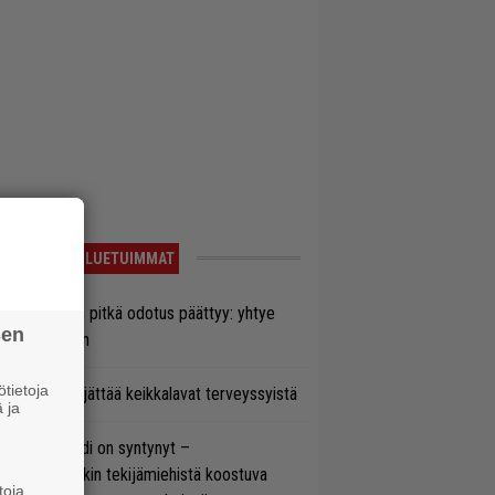
LUETUIMMAT
ezer-fanien pitkä odotus päättyy: yhtye
sen
ulee Suomeen
tietoja
enn Hughes jättää keikkalavat terveyssyistä
 ja
si superbändi on syntynyt –
ihtoehtorockin tekijämiehistä koostuva
toja