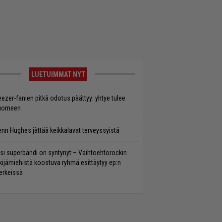
LUETUIMMAT NYT
ezer-fanien pitkä odotus päättyy: yhtye tulee
uomeen
enn Hughes jättää keikkalavat terveyssyistä
si superbändi on syntynyt – Vaihtoehtorockin
kijämiehistä koostuva ryhmä esittäytyy ep:n
rkeissä