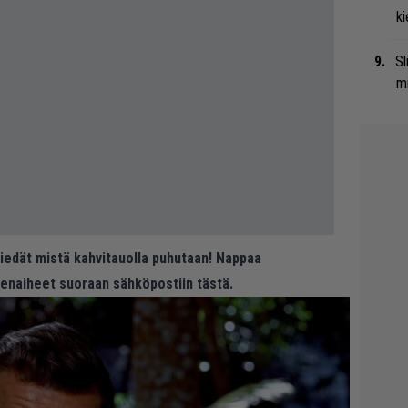
ki
Sl
mi
 tiedät mistä kahvitauolla puhutaan! Nappaa
eenaiheet suoraan sähköpostiin tästä.