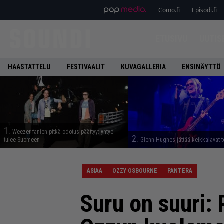
Como.fi
Episodi.fi
ETUSIVU
UUTIS
HAASTATTELU
FESTIVAALIT
KUVAGALLERIA
ENSINÄYTTÖ
1.
Weezer-fanien pitkä odotus päättyy: yhtye
2.
tulee Suomeen
Glenn Hughes jättää keikkalavat t
ASIAA
OZZY OSBOURNE
PANTERA
Suru on suuri: 