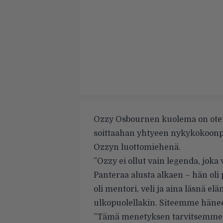
Ozzy Osbournen kuolema on otett
soittaahan yhtyeen nykykokoonpa
Ozzyn luottomiehenä.
”Ozzy ei ollut vain legenda, joka
Panteraa alusta alkaen – hän oli 
oli mentori, veli ja aina läsnä e
ulkopuolellakin. Siteemme häne
”Tämä menetyksen tarvitsemme 