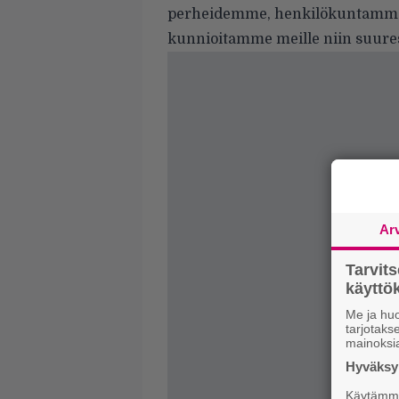
perheidemme, henkilökuntamme 
kunnioitamme meille niin suure
Ar
Tarvit
käytt
Me ja huo
tarjotak
mainoksi
Hyväksym
Käytämme 