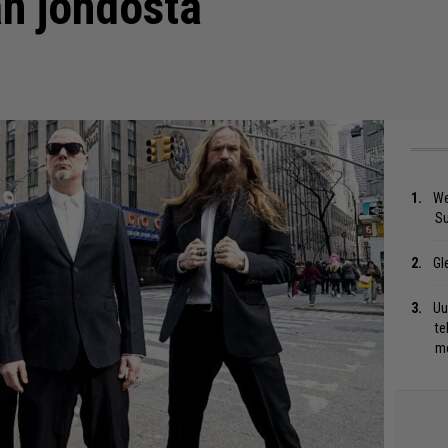
n johdosta
We
S
Gl
Uu
te
me