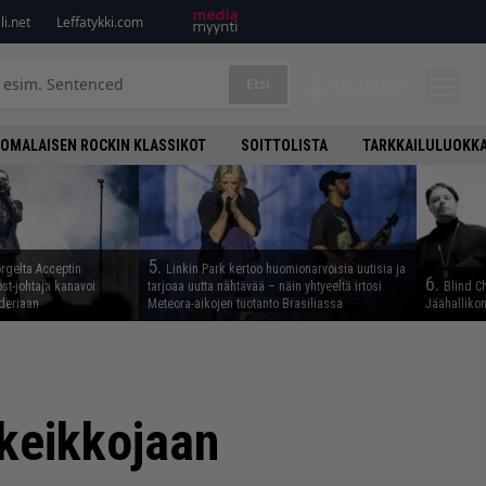
i.net
Leffatykki.com
Etsi
KIRJAUDU
OMALAISEN ROCKIN KLASSIKOT
SOITTOLISTA
TARKKAILULUOKK
5.
rgelta Acceptin
Linkin Park kertoo huomionarvoisia uutisia ja
6.
st-johtaja kanavoi
tarjoaa uutta nähtävää – näin yhtyeeltä irtosi
Blind C
deriaan
Meteora-aikojen tuotanto Brasiliassa
Jäähallikon
 keikkojaan