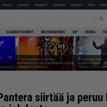
Voice.fi
Soundi.fi
Pelaaja.fi
Inferno.fi
Rumba.fi
Tilt.fi
Metel
ET
LEVYARVIOT
JUTUT
LEHTI
ELÄMÄNI SOUNDIT
MUSIIKKIBISNES
RIP
KEIKKA
SU
3.
4.
Uusi superbändi on syntynyt –
Näin sujuu Tobias Fo
Vaihtoehtorockin tekijämiehistä koostuva ryhmä
varhainen tuotanto – Gho
erveyssyistä
esittäytyy ep:n merkeissä
sisäistä Udo Dirkschnei
Pantera siirtää ja peruu