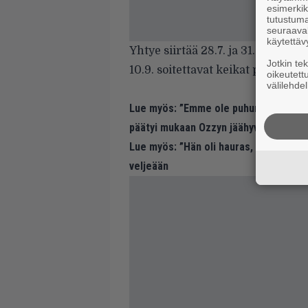
esimerkiks
tutustuma
seuraaval
käytettäv
Yhtye siirtää 28.7. ja 31.7. sovitu
Jotkin te
10.9. soitettavat keikat perutaan
oikeutett
välilehdel
Lue myös:
”Emme ole puhuneet tai nä
päätyi mukaan Ozzyn jäähyväiskonsert
Lue myös:
”Hän oli hauras, mutta oli 
veljeään