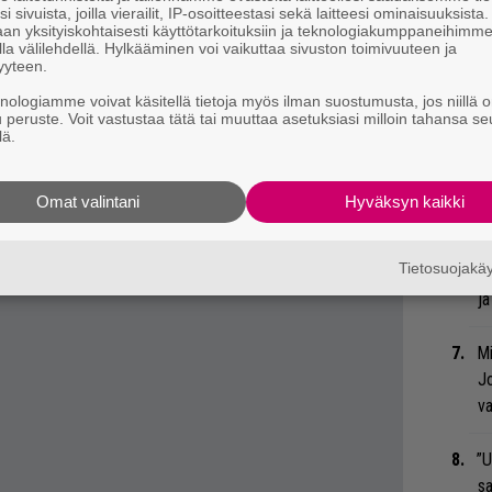
ry
i sivuista, joilla vierailit, IP-osoitteestasi sekä laitteesi ominaisuuksista
an yksityiskohtaisesti käyttötarkoituksiin ja teknologiakumppaneihimm
la välilehdellä. Hylkääminen voi vaikuttaa sivuston toimivuuteen ja
Nä
yyteen.
t keikat syyskuun alkuun. Lisäksi 29.7. ja 8. ja
tu
knologiamme voivat käsitellä tietoja myös ilman suostumusta, jos niillä o
 kokonaan.
Di
u peruste. Voit vastustaa tätä tai muuttaa asetuksiasi milloin tahansa se
lä.
Li
hneet vuosikymmeniin” – Jake E. Lee kertoo, miten
ta
Omat valintani
Hyväksyn kaikki
tiin
Me
se silti shokki” – Ozzy Osbournen siskot surevat
Tietosuojak
Bl
ja
Mi
Jo
va
”U
s