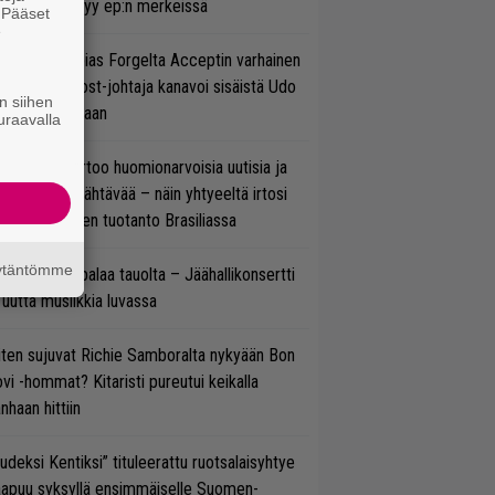
hmä esittäytyy ep:n merkeissä
. Pääset
e
in sujuu Tobias Forgelta Acceptin varhainen
otanto – Ghost-johtaja kanavoi sisäistä Udo
n siihen
rkschneideriaan
uraavalla
nkin Park kertoo huomionarvoisia uutisia ja
rjoaa uutta nähtävää – näin yhtyeeltä irtosi
teora-aikojen tuotanto Brasiliassa
äytäntömme
ind Channel palaa tauolta – Jäähallikonsertti
 uutta musiikkia luvassa
ten sujuvat Richie Samboralta nykyään Bon
vi -hommat? Kitaristi pureutui keikalla
nhaan hittiin
udeksi Kentiksi” tituleerattu ruotsalaisyhtye
aapuu syksyllä ensimmäiselle Suomen-