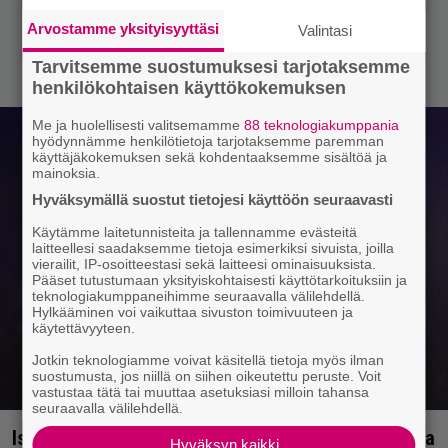
Arvostamme yksityisyyttäsi
Valintasi
Tarvitsemme suostumuksesi tarjotaksemme
henkilökohtaisen käyttökokemuksen
Me ja huolellisesti valitsemamme
88 teknologiakumppania
hyödynnämme henkilötietoja tarjotaksemme paremman
käyttäjäkokemuksen sekä kohdentaaksemme sisältöä ja
mainoksia.
Hyväksymällä suostut tietojesi käyttöön seuraavasti
Käytämme laitetunnisteita ja tallennamme evästeitä
laitteellesi saadaksemme tietoja esimerkiksi sivuista, joilla
vierailit, IP-osoitteestasi sekä laitteesi ominaisuuksista.
Pääset tutustumaan yksityiskohtaisesti käyttötarkoituksiin ja
teknologiakumppaneihimme seuraavalla välilehdellä.
Hylkääminen voi vaikuttaa sivuston toimivuuteen ja
käytettävyyteen.
Jotkin teknologiamme voivat käsitellä tietoja myös ilman
suostumusta, jos niillä on siihen oikeutettu peruste. Voit
vastustaa tätä tai muuttaa asetuksiasi milloin tahansa
seuraavalla välilehdellä.
Islannista löytyy muutakin kuin mädätettyä haita ja
Hyväksyn kaikki