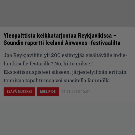
Ylenpalttista keikkatarjontaa Reykjavikissa –
Soundin raportti Iceland Airwaves -festivaalilta
Jaa Reykjavikiin yli 200 esiintyjää sisältävälle indie-
henkiselle festarille? No, hitto miksei!
Eksoottisuuspisteet sikseen, järjestelyiltään erittäin
toimivaa tapahtumaa voi suositella lämmöllä.
14.11.2018 15:31
ELÄVÄ MUSIIKKI
MIELIPIDE