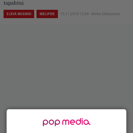
tapahtui.
15.11.2019 12:34
Mirko Siikaluoma
ELÄVÄ MUSIIKKI
MIELIPIDE