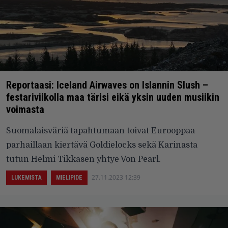
Reportaasi: Iceland Airwaves on Islannin Slush –
festariviikolla maa tärisi eikä yksin uuden musiikin
voimasta
Suomalaisväriä tapahtumaan toivat Eurooppaa
parhaillaan kiertävä Goldielocks sekä Karinasta
tutun Helmi Tikkasen yhtye Von Pearl.
27.11.2023 12:39
LUKEMISTA
MIELIPIDE