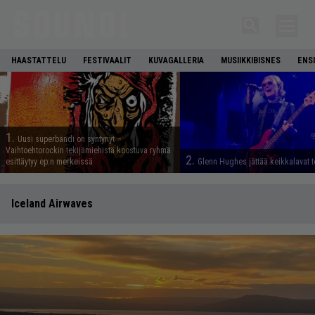
HAASTATTELU
FESTIVAALIT
KUVAGALLERIA
MUSIIKKIBISNES
ENS
1.
Uusi superbändi on syntynyt –
Vaihtoehtorockin tekijämiehistä koostuva ryhmä
2.
esittäytyy ep:n merkeissä
Glenn Hughes jättää keikkalavat t
Iceland Airwaves