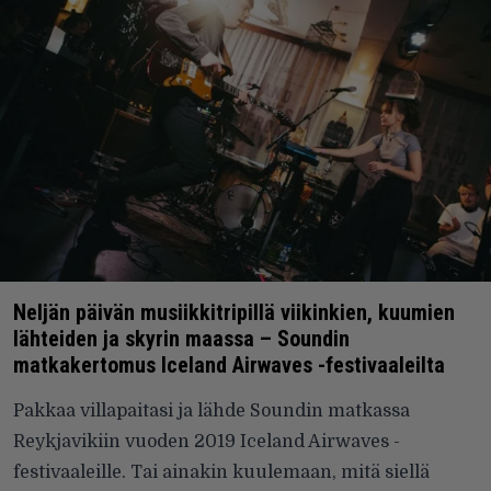
Neljän päivän musiikkitripillä viikinkien, kuumien
lähteiden ja skyrin maassa – Soundin
matkakertomus Iceland Airwaves -festivaaleilta
Pakkaa villapaitasi ja lähde Soundin matkassa
Reykjavikiin vuoden 2019 Iceland Airwaves -
festivaaleille. Tai ainakin kuulemaan, mitä siellä