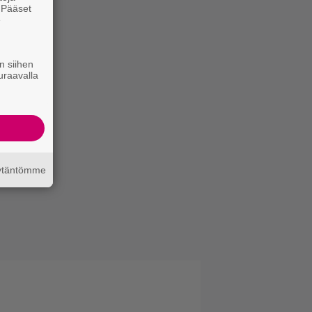
. Pääset
e
n siihen
uraavalla
äytäntömme