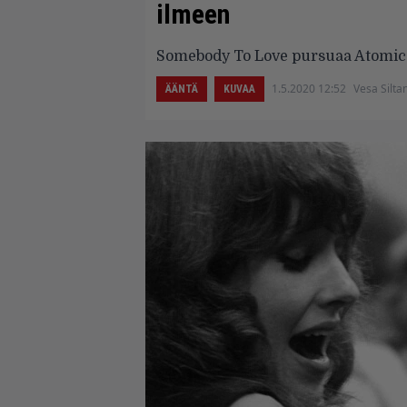
ilmeen
Somebody To Love pursuaa Atomic A
1.5.2020 12:52
Vesa Silta
ÄÄNTÄ
KUVAA