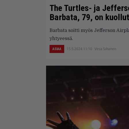
The Turtles- ja Jeffer
Barbata, 79, on kuollu
Barbata soitti myös Jefferson Airpl
yhtyeessä.
15.5.2024 11:10
Vesa Siltanen
ASIAA