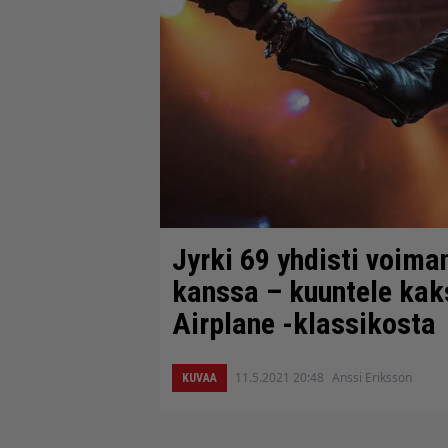
Jyrki 69 yhdisti voiman
kanssa – kuuntele kaks
Airplane -klassikosta
11.5.2021 20:48
Anssi Eriksson
KUVAA