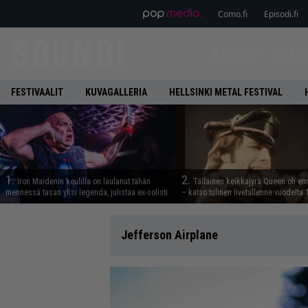
Como.fi
Episodi.fi
ETUSIVU
UUTIS
FESTIVAALIT
KUVAGALLERIA
HELLSINKI METAL FESTIVAL
1.
2.
Iron Maidenin keulilla on laulanut tähän
Tällainen keikkajyrä Queen oli e
mennessä tasan yksi legenda, julistaa ex-solisti
– katso tulinen livetallenne vuodelta
Jefferson Airplane