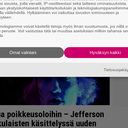
i sivuista, joilla vierailit, IP-osoitteestasi sekä laitteesi ominaisuuksista
an yksityiskohtaisesti käyttötarkoituksiin ja teknologiakumppaneihimm
la välilehdellä. Hylkääminen voi vaikuttaa sivuston toimivuuteen ja
yyteen.
knologiamme voivat käsitellä tietoja myös ilman suostumusta, jos niillä o
u peruste. Voit vastustaa tätä tai muuttaa asetuksiasi milloin tahansa se
lä.
Omat valintani
Hyväksyn kaikki
Tietosuojak
ua poikkeusoloihin – Jefferson
rkulaisten käsittelyssä uuden