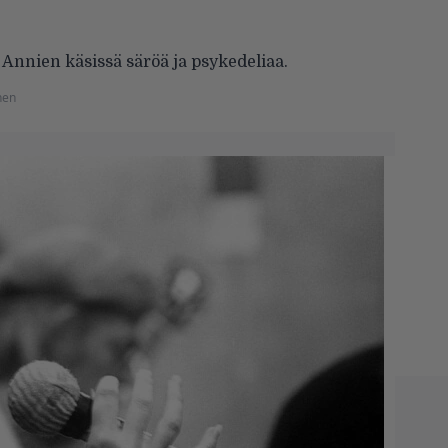
nnien käsissä säröä ja psykedeliaa.
nen