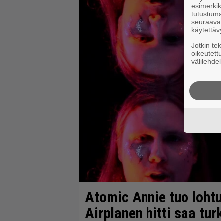
esimerkiks
tutustuma
seuraaval
käytettäv
Jotkin te
oikeutett
välilehdel
Atomic Annie tuo loht
Airplanen hitti saa tu