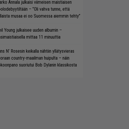
rko Annala julkaisi viimeisen maistiaisen
olodebyytiltään – ”Oli vahva tunne, että
llaista musaa ei oo Suomessa aiemmin tehty”
il Young julkaisee uuden albumin –
simaistiaisella mittaa 11 minuuttia
ns N’ Rosesin keikalla nähtiin yllätysvieras
oraan country-maailman huipulta – näin
koonpano suoriutui Bob Dylanin klassikosta