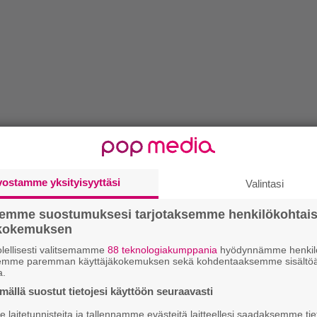
vostamme yksityisyyttäsi
Valintasi
semme suostumuksesi tarjotaksemme henkilökohtai
ökokemuksen
lellisesti valitsemamme
88 teknologiakumppania
hyödynnämme henkilö
semme paremman käyttäjäkokemuksen sekä kohdentaaksemme sisältöä
a.
ällä suostut tietojesi käyttöön seuraavasti
laitetunnisteita ja tallennamme evästeitä laitteellesi saadaksemme tie