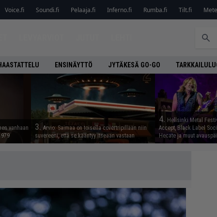
Voice.fi
Soundi.fi
Pelaaja.fi
Inferno.fi
Rumba.fi
Tilt.fi
Metel
ET
LEVYARVIOT
JUTUT
LEHTI
HAASTATTELU
ENSINÄYTTÖ
JYTÄKESÄ GO-GO
TARKKAILUL
4.
Hellsinki Metal Festiv
3.
nnen vanhaan
Arvio: Saimaa on toisella covertripillään niin
Accept, Black Label Socie
 1979
suvereeni, että se kääntyy itseään vastaan
Hecate ja muut avauspäiv