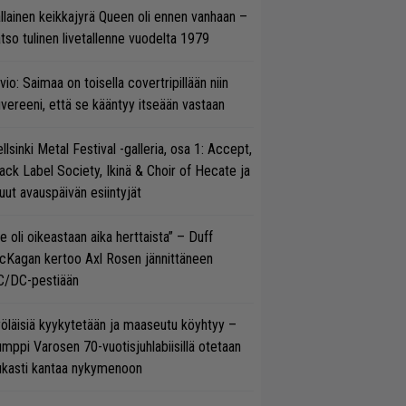
llainen keikkajyrä Queen oli ennen vanhaan –
tso tulinen livetallenne vuodelta 1979
vio: Saimaa on toisella covertripillään niin
vereeni, että se kääntyy itseään vastaan
llsinki Metal Festival -galleria, osa 1: Accept,
ack Label Society, Ikinä & Choir of Hecate ja
ut avauspäivän esiintyjät
e oli oikeastaan aika herttaista” – Duff
cKagan kertoo Axl Rosen jännittäneen
C/DC-pestiään
öläisiä kyykytetään ja maaseutu köyhtyy –
mppi Varosen 70-vuotisjuhlabiisillä otetaan
ukasti kantaa nykymenoon