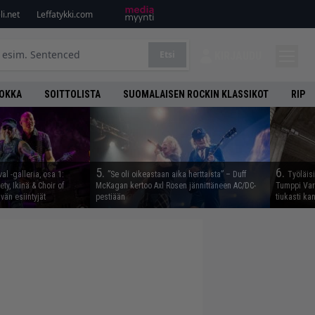
i.net
Leffatykki.com
Etsi
KIRJAUDU
UOKKA
SOITTOLISTA
SUOMALAISEN ROCKIN KLASSIKOT
RIP
5.
6.
al -galleria, osa 1:
”Se oli oikeastaan aika herttaista” – Duff
Työläis
ty, Ikinä & Choir of
McKagan kertoo Axl Rosen jännittäneen AC/DC-
Tumppi Varo
än esiintyjät
pestiään
tiukasti k