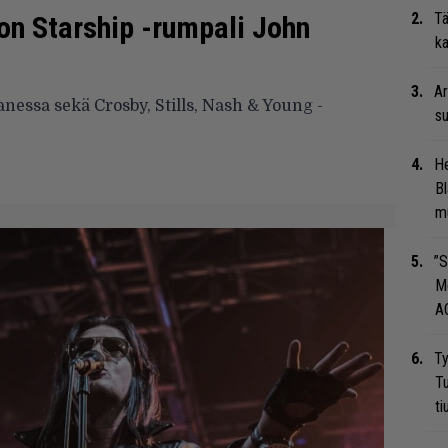
Tä
son Starship -rumpali John
ka
t
Ar
anessa sekä Crosby, Stills, Nash & Young -
su
He
Bl
mu
”S
M
A
Ty
Tu
ti