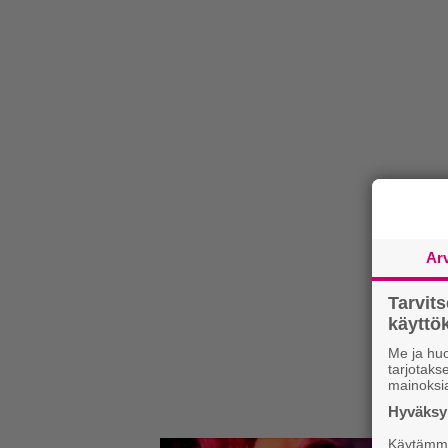
Ar
Tarvit
käytt
Me ja huo
tarjotak
mainoksi
Hyväksym
Käytämme 