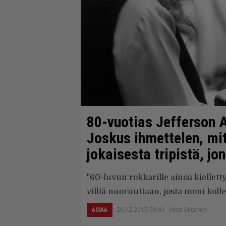
80-vuotias Jefferson A
Joskus ihmettelen, mit
jokaisesta tripistä, jo
"60-luvun rokkarille ainoa kielletty
villiä nuoruuttaan, josta moni kolle
26.12.2019 09:41
Vesa Siltanen
ASIAA