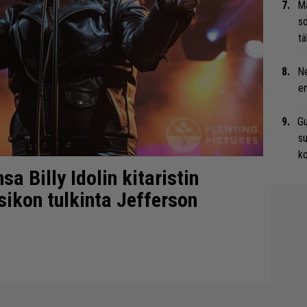
Ma
so
tä
Ne
en
Gu
su
ko
sa Billy Idolin kitaristin
ikon tulkinta Jefferson