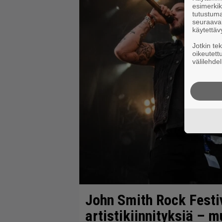
esimerkiks
tutustuma
seuraaval
käytettäv
Jotkin te
oikeutett
välilehdel
John Smith Rock Festiv
artistikiinnityksiä –