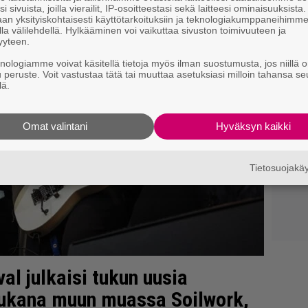
i sivuista, joilla vierailit, IP-osoitteestasi sekä laitteesi ominaisuuksista
an yksityiskohtaisesti käyttötarkoituksiin ja teknologiakumppaneihimm
la välilehdellä. Hylkääminen voi vaikuttaa sivuston toimivuuteen ja
yyteen.
knologiamme voivat käsitellä tietoja myös ilman suostumusta, jos niillä o
u peruste. Voit vastustaa tätä tai muuttaa asetuksiasi milloin tahansa se
lä.
Omat valintani
Hyväksyn kaikki
Tietosuojak
al julkaisi tukun uusia
 mukana muun muassa Soilwork,