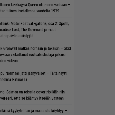
llainen keikkajyrä Queen oli ennen vanhaan –
tso tulinen livetallenne vuodelta 1979
llsinki Metal Festival -galleria, osa 2: Opeth,
radise Lost, The Kovenant ja muut
ätöspäivän esiintyjät
ik Grönwall matkaa hornaan ja takaisin – Skid
w’ssa vaikuttanut ruotsalaislaulaja julkaisi
uden videon
pu Normaali jätti jäähyväiset – Tältä näytti
nnelma Ratinassa
vio: Saimaa on toisella covertripillään niin
vereeni, että se kääntyy itseään vastaan
öläisiä kyykytetään ja maaseutu köyhtyy –