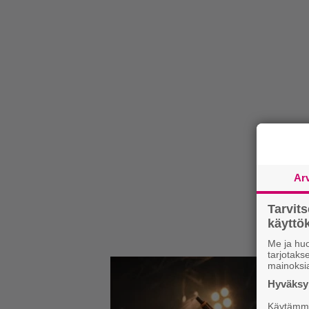
Ar
Tarvit
käytt
Me ja huo
tarjotak
mainoksi
Hyväksym
Käytämme 