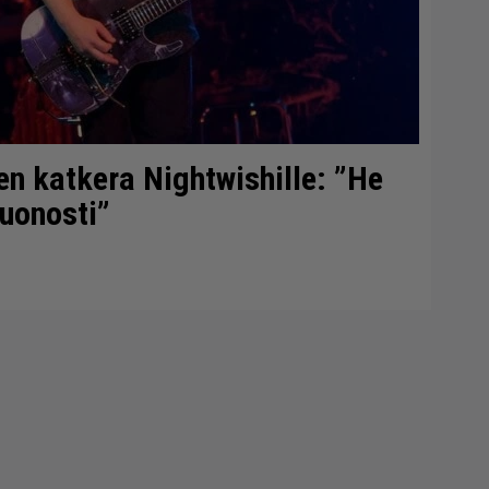
en katkera Nightwishille: ”He
huonosti”