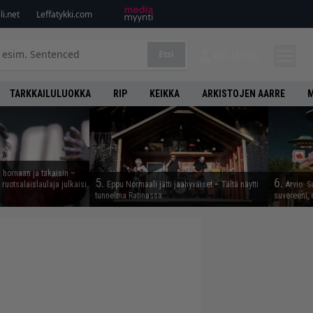
i.net
Leffatykki.com
Etsi
KIRJAUDU
TARKKAILULUOKKA
RIP
KEIKKA
ARKISTOJEN AARRE
M
 hornaan ja takaisin –
5.
6.
ruotsalaislaulaja julkaisi
Eppu Normaali jätti jäähyväiset – Tältä näytti
Arvio: S
tunnelma Ratinassa
suvereeni, 