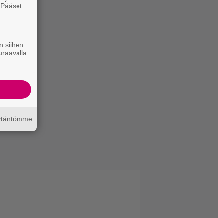
. Pääset
e
n siihen
uraavalla
äytäntömme