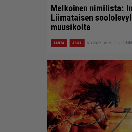
Melkoinen nimilista: I
Liimataisen soololevyl
muusikoita
8.3.2022 10:19
Saku Schild
ÄÄNTÄ
ASIAA