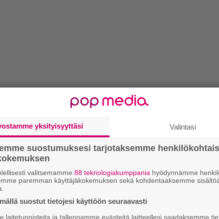
vostamme yksityisyyttäsi
Valintasi
semme suostumuksesi tarjotaksemme henkilökohtai
ökokemuksen
lellisesti valitsemamme
88 teknologiakumppania
hyödynnämme henkilö
semme paremman käyttäjäkokemuksen sekä kohdentaaksemme sisältöä
a.
ällä suostut tietojesi käyttöön seuraavasti
laitetunnisteita ja tallennamme evästeitä laitteellesi saadaksemme tie