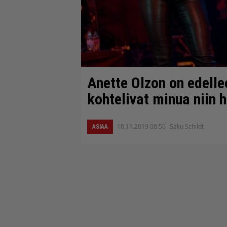
Anette Olzon on edelle
kohtelivat minua niin 
18.11.2019 08:50
Saku Schildt
ASIAA