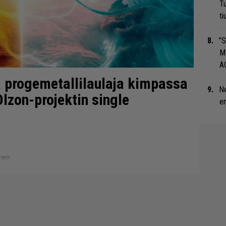
Tu
ti
”S
M
A
a progemetallilaulaja kimpassa
Ne
lzon-projektin single
en
anen