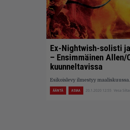
Ex-Nightwish-solisti j
– Ensimmäinen Allen/O
kuunneltavissa
Esikoislevy ilmestyy maaliskuussa.
20.1.2020 12:55
Vesa Silt
ÄÄNTÄ
ASIAA