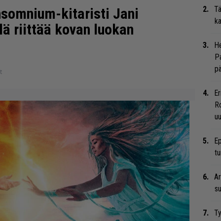
Tä
nsomnium-kitaristi Jani
ka
lä riittää kovan luokan
He
Pa
pä
t
Er
Ro
u
Ep
tu
Ar
su
Ty