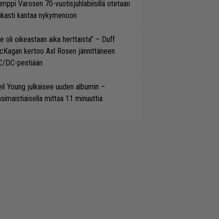
mppi Varosen 70-vuotisjuhlabiisillä otetaan
ukasti kantaa nykymenoon
e oli oikeastaan aika herttaista” – Duff
cKagan kertoo Axl Rosen jännittäneen
C/DC-pestiään
il Young julkaisee uuden albumin –
simaistiaisella mittaa 11 minuuttia