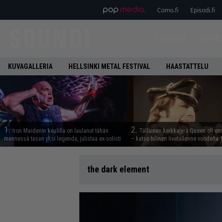
Como.fi
Episodi.fi
ETUSIVU
UUTIS
KUVAGALLERIA
HELLSINKI METAL FESTIVAL
HAASTATTELU
1.
2.
Iron Maidenin keulilla on laulanut tähän
Tällainen keikkajyrä Queen oli e
mennessä tasan yksi legenda, julistaa ex-solisti
– katso tulinen livetallenne vuodelta
the dark element