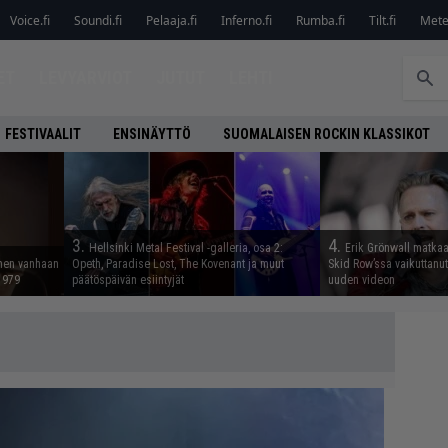
Voice.fi
Soundi.fi
Pelaaja.fi
Inferno.fi
Rumba.fi
Tilt.fi
Metel
ET
LEVYARVIOT
JUTUT
LEHTI
FESTIVAALIT
ENSINÄYTTÖ
SUOMALAISEN ROCKIN KLASSIKOT
3.
4.
Hellsinki Metal Festival -galleria, osa 2:
Erik Grönwall matkaa
nnen vanhaan
Opeth, Paradise Lost, The Kovenant ja muut
Skid Row’ssa vaikuttanut 
 1979
päätöspäivän esiintyjät
uuden videon