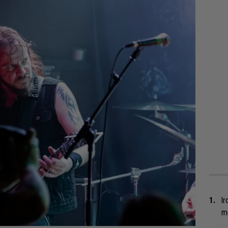
Ir
me