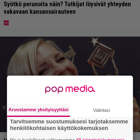
Syötkö perunoita näin? Tutkijat löysivät yhteyden
vakavaan kansansairauteen
Arvostamme yksityisyyttäsi
Valintasi
Tarvitsemme suostumuksesi tarjotaksemme
henkilökohtaisen käyttökokemuksen
Me ja huolellisesti valitsemamme
88 teknologiakumppania