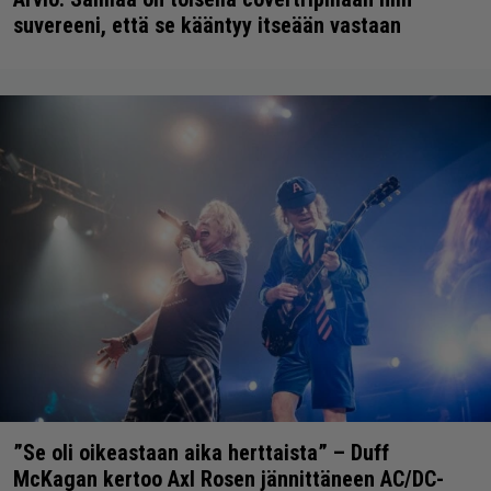
suvereeni, että se kääntyy itseään vastaan
”Se oli oikeastaan aika herttaista” – Duff
McKagan kertoo Axl Rosen jännittäneen AC/DC-