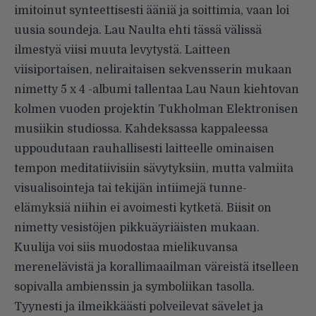
imitoinut synteettisesti ääniä ja soittimia, vaan loi
uusia soundeja. Lau Naulta ehti tässä välissä
ilmestyä viisi muuta levytystä. Laitteen
viisiportaisen, neliraitaisen sekvensserin mukaan
nimetty 5 x 4 -albumi tallentaa Lau Naun kiehtovan
kolmen vuoden projektin Tukholman Elektronisen
musiikin studiossa. Kahdeksassa kappaleessa
uppoudutaan rauhallisesti laitteelle ominaisen
tempon meditatiivisiin sävytyksiin, mutta valmiita
visualisointeja tai tekijän intiimejä tunne-
elämyksiä niihin ei avoimesti kytketä. Biisit on
nimetty vesistöjen pikkuäyriäisten mukaan.
Kuulija voi siis muodostaa mielikuvansa
merenelävistä ja korallimaailman väreistä itselleen
sopivalla ambienssin ja symboliikan tasolla.
Tyynesti ja ilmeikkäästi polveilevat sävelet ja