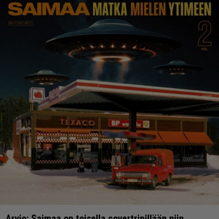
Arvio: Saimaa on toisella covertripillään niin