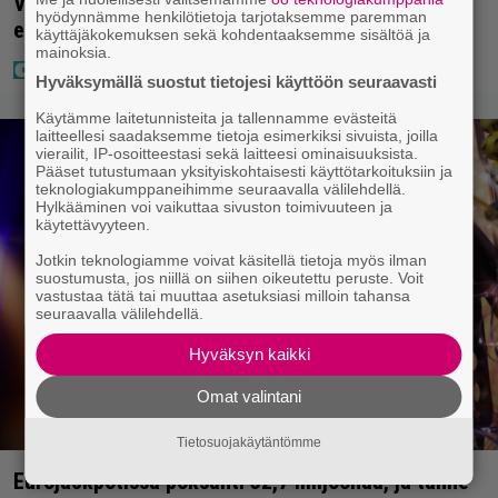
Vappu Pimiästä tuli miljoonikko – eikä yksi milli
hyödynnämme henkilötietoja tarjotaksemme paremman
edes riitä, näin se tapahtui
käyttäjäkokemuksen sekä kohdentaaksemme sisältöä ja
mainoksia.
Hyväksymällä suostut tietojesi käyttöön seuraavasti
Käytämme laitetunnisteita ja tallennamme evästeitä
laitteellesi saadaksemme tietoja esimerkiksi sivuista, joilla
vierailit, IP-osoitteestasi sekä laitteesi ominaisuuksista.
Pääset tutustumaan yksityiskohtaisesti käyttötarkoituksiin ja
teknologiakumppaneihimme seuraavalla välilehdellä.
Hylkääminen voi vaikuttaa sivuston toimivuuteen ja
käytettävyyteen.
Jotkin teknologiamme voivat käsitellä tietoja myös ilman
suostumusta, jos niillä on siihen oikeutettu peruste. Voit
vastustaa tätä tai muuttaa asetuksiasi milloin tahansa
seuraavalla välilehdellä.
Hyväksyn kaikki
Omat valintani
Tietosuojakäytäntömme
Eurojackpotissa poksahti 32,7 miljoonaa, ja tänne