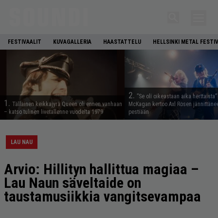
FESTIVAALIT
KUVAGALLERIA
HAASTATTELU
HELLSINKI METAL FESTI
2.
”Se oli oikeastaan aika herttaista”
1.
Tällainen keikkajyrä Queen oli ennen vanhaan
McKagan kertoo Axl Rosen jännittäne
– katso tulinen livetallenne vuodelta 1979
pestiään
LAU NAU
Arvio: Hillityn hallittua magiaa –
Lau Naun säveltaide on
taustamusiikkia vangitsevampaa