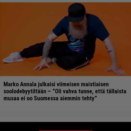
Marko Annala julkaisi viimeisen maistiaisen
soolodebyytiltään – ”Oli vahva tunne, että tällaista
musaa ei oo Suomessa aiemmin tehty”