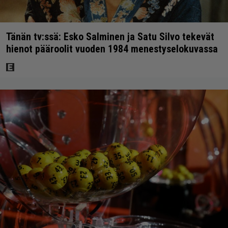
Tänän tv:ssä: Esko Salminen ja Satu Silvo tekevät
hienot pääroolit vuoden 1984 menestyselokuvassa