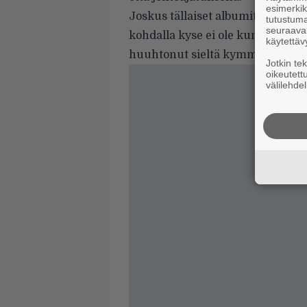
esimerkiks
Joskus tällaiset albumit miel­tyvä
tutustuma
seuraaval
kohdalla kyse ei ole kummastakaa
käytettäv
huuhtonut sieltä kymmenen siev
Jotkin te
oikeutett
välilehdel