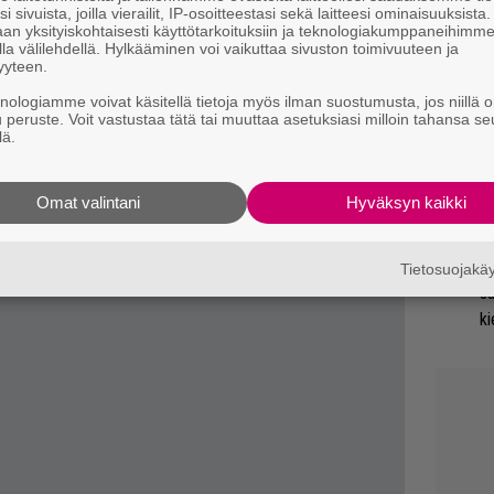
i sivuista, joilla vierailit, IP-osoitteestasi sekä laitteesi ominaisuuksista
Ma
t välitöiksi tai saumakohdiksi. Karjalaisen
an yksityiskohtaisesti käyttötarkoituksiin ja teknologiakumppaneihimm
la välilehdellä. Hylkääminen voi vaikuttaa sivuston toimivuuteen ja
uu
n. Hän on vain astu­nut tarinoiden virtaan ja
yyteen.
ää hippua.
knologiamme voivat käsitellä tietoja myös ilman suostumusta, jos niillä o
Gl
u peruste. Voit vastustaa tätä tai muuttaa asetuksiasi milloin tahansa se
lä.
Nä
tu
Omat valintani
Hyväksyn kaikki
Di
”U
Tietosuojak
s
ki