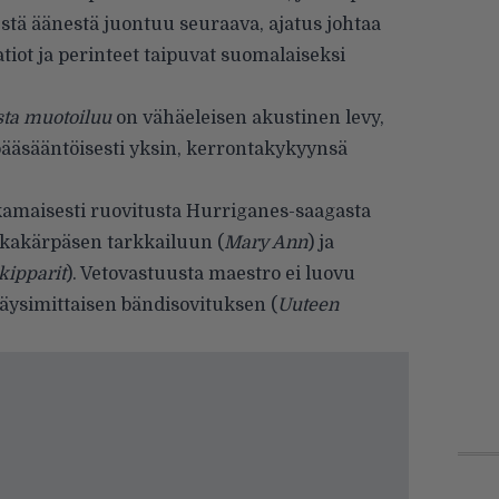
estä äänestä juontuu seuraava, ajatus johtaa
atiot ja perinteet taipuvat suomalaiseksi
sta muotoiluu
on vähäeleisen akustinen levy,
pääsääntöisesti yksin, kerrontakykyynsä
kamaisesti ruovitusta Hurriganes-saagasta
kakärpäsen tarkkailuun (
Mary Ann
) ja
kipparit
). Vetovastuusta maestro ei luovu
täysimittaisen bän­disovituksen (
Uuteen