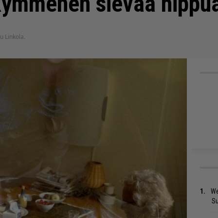
 kymmenen sievää hippu
u Linkola.
We
S