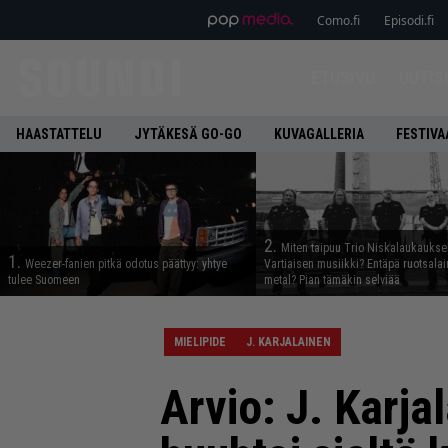
Como.fi
Episodi.fi
ETUSIVU
UUTIS
HAASTATTELU
JYTÄKESÄ GO-GO
KUVAGALLERIA
FESTIVA
2.
Miten taipuu Trio Niskalaukaukse
1.
Weezer-fanien pitkä odotus päättyy: yhtye
Vartiaisen musiikki? Entäpä ruotsala
tulee Suomeen
metal? Pian tämäkin selviää
MIELIPIDE
J. KARJALAINEN
Arvio: J. Karja