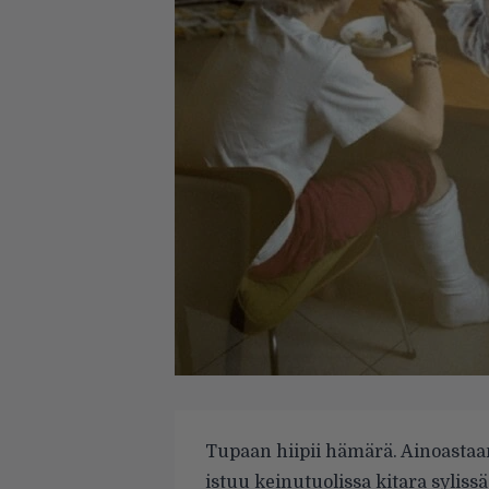
Tupaan hiipii hämärä. Ainoastaan
istuu keinutuo­lissa kitara sylis