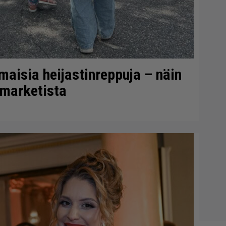
lmaisia heijastinreppuja – näin
-marketista