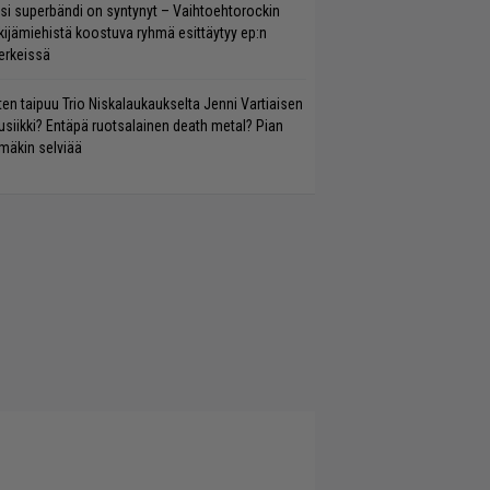
si superbändi on syntynyt – Vaihtoehtorockin
kijämiehistä koostuva ryhmä esittäytyy ep:n
rkeissä
ten taipuu Trio Niskalaukaukselta Jenni Vartiaisen
siikki? Entäpä ruotsalainen death metal? Pian
mäkin selviää