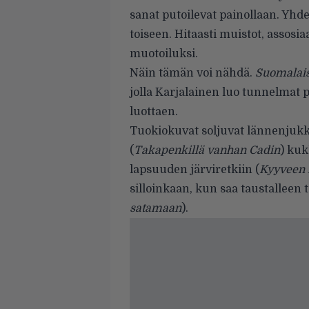
sanat putoilevat painollaan. Yhd
toiseen. Hitaasti muistot, assosia
muotoiluksi.
Näin tämän voi nähdä.
Suoma­lai
jolla Karjalainen luo tunnelmat 
luottaen.
Tuokiokuvat soljuvat lännenjuk­
(
Takapenkillä vanhan Cadin
) kuk
lapsuuden järviretkiin (
Kyyveen 
silloinkaan, kun saa taustalleen 
satamaan
).