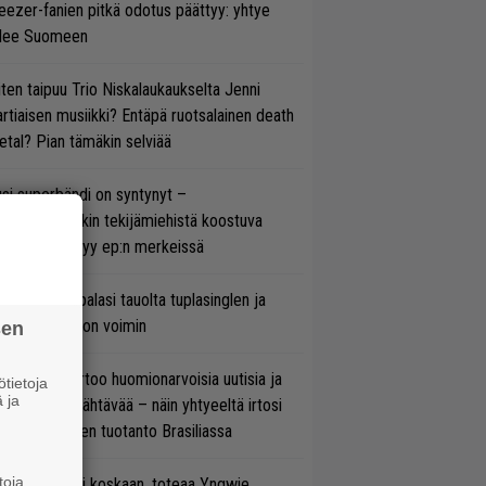
ezer-fanien pitkä odotus päättyy: yhtye
ulee Suomeen
ten taipuu Trio Niskalaukaukselta Jenni
rtiaisen musiikki? Entäpä ruotsalainen death
tal? Pian tämäkin selviää
si superbändi on syntynyt –
ihtoehtorockin tekijämiehistä koostuva
hmä esittäytyy ep:n merkeissä
ind Channel palasi tauolta tuplasinglen ja
yttävän videon voimin
sen
nkin Park kertoo huomionarvoisia uutisia ja
tietoja
 ja
rjoaa uutta nähtävää – näin yhtyeeltä irtosi
teora-aikojen tuotanto Brasiliassa
toja
 on nyt tai ei koskaan, toteaa Yngwie