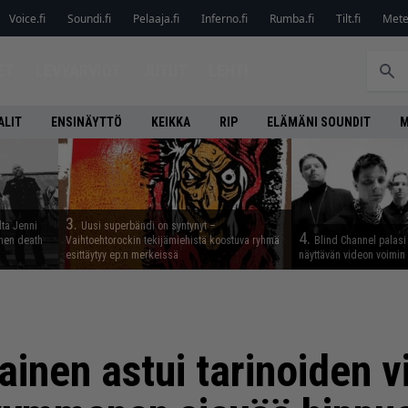
Voice.fi
Soundi.fi
Pelaaja.fi
Inferno.fi
Rumba.fi
Tilt.fi
Metel
ET
LEVYARVIOT
JUTUT
LEHTI
ALIT
ENSINÄYTTÖ
KEIKKA
RIP
ELÄMÄNI SOUNDIT
M
3.
lta Jenni
Uusi superbändi on syntynyt –
4.
inen death
Vaihtoehtorockin tekijämiehistä koostuva ryhmä
Blind Channel palasi 
esittäytyy ep:n merkeissä
näyttävän videon voimin
lainen astui tarinoiden v