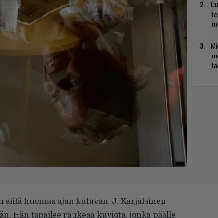
Uu
te
me
Mi
mu
tä
 siitä huomaa ajan kuluvan. J. Karjalai­nen
sään. Hän tapailee raukeaa kuviota, jonka päälle