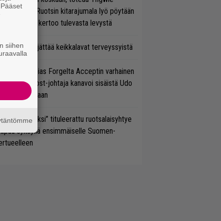
. Pääset
lmsteen – Ruotsin kitarajumala lyö pöytään
e
den biisin ja kertoo tulevasta levystä
n siihen
enn Hughes jättää keikkalavat terveyssyistä
uraavalla
in sujuu Tobias Forgelta Acceptin varhainen
otanto – Ghost-johtaja kanavoi sisäistä Udo
rkschneideriaan
udeksi Kentiksi” tituleerattu ruotsalaisyhtye
äytäntömme
aapuu syksyllä ensimmäiselle Suomen-
ertueelleen