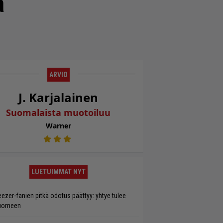
a
ARVIO
J. Karjalainen
Suomalaista muotoiluu
Warner
LUETUIMMAT NYT
ezer-fanien pitkä odotus päättyy: yhtye tulee
uomeen