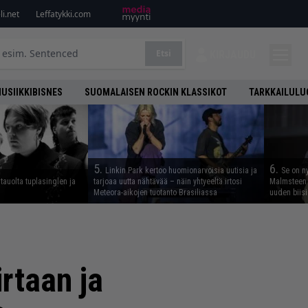
i.net
Leffatykki.com
Etsi
KIRJAUDU
USIIKKIBISNES
SUOMALAISEN ROCKIN KLASSIKOT
TARKKAILULU
5.
6.
Linkin Park kertoo huomionarvoisia uutisia ja
Se on n
tauolta tuplasinglen ja
tarjoaa uutta nähtävää – näin yhtyeeltä irtosi
Malmsteen 
Meteora-aikojen tuotanto Brasiliassa
uuden biisi
irtaan ja