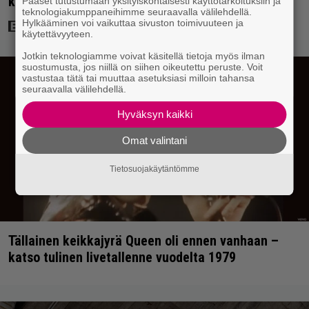
katsojaa
Pääset tutustumaan yksityiskohtaisesti käyttötarkoituksiin ja
teknologiakumppaneihimme seuraavalla välilehdellä.
Hylkääminen voi vaikuttaa sivuston toimivuuteen ja
käytettävyyteen.
Jotkin teknologiamme voivat käsitellä tietoja myös ilman
suostumusta, jos niillä on siihen oikeutettu peruste. Voit
vastustaa tätä tai muuttaa asetuksiasi milloin tahansa
seuraavalla välilehdellä.
Hyväksyn kaikki
Omat valintani
Tietosuojakäytäntömme
Tällainen keikkajyrä Queen oli ennen vanhaan –
katso tulinen livetallenne vuodelta 1979