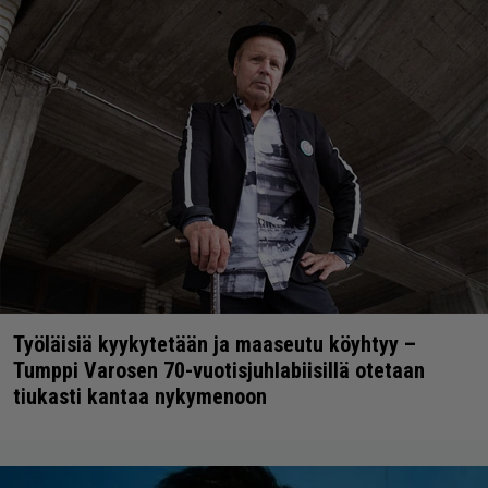
Työläisiä kyykytetään ja maaseutu köyhtyy –
Tumppi Varosen 70-vuotisjuhlabiisillä otetaan
tiukasti kantaa nykymenoon