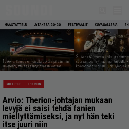
HAASTATTELU
JYTÄKESÄ GO-GO
FESTIVAALIT
KUVAGALLERIA
EN
2.
Guns N’ Rosesin keikalla nähtiin y
1.
Arvio: Saimaa on toisella covertripillään niin
suoraan country-maailman huipulta –
suvereeni, että se kääntyy itseään vastaan
kokoonpano suoriutui Bob Dylanin kl
MIELIPIDE
THERION
Arvio: Therion-johtajan mukaan
levyjä ei saisi tehdä fanien
miellyttämiseksi, ja nyt hän teki
itse juuri niin