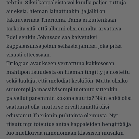
tehtiin. Siksi kappaleista voi kuulla paljon tuttuja
aineksia, hieman lainattuakin, ja jälki on
takuuvarmaa Therionia. Tämä ei kuitenkaan
tarkoita sitä, että albumi olisi ennalta-arvattava.
Edelleenkin Johnsson saa kaivetuksi
kappaleisiinsa jotain sellaista jännää, joka pitää
visusti otteessaan.
Trilogian avaukseen verrattuna kakkososan
mahtipontisuudesta on hieman tingitty ja nostettu
sekä laulajat että melodiat keskiöön. Mutta olisiko
suurempi ja massiivisempi tuotanto sittenkin
palvellut paremmin kokonaisuutta? Näin ehkä olisi
saattanut olla, mutta se ei välttämättä olisi
edustanut Therionin puhtainta olemusta. Nyt
riisutumpi toteutus antaa kappaleiden hengittää ja
luo mielikuvaa nimenomaan klassisen musiikin