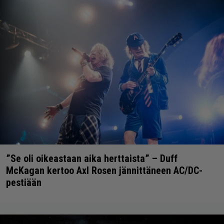
”Se oli oikeastaan aika herttaista” – Duff
McKagan kertoo Axl Rosen jännittäneen AC/DC-
pestiään