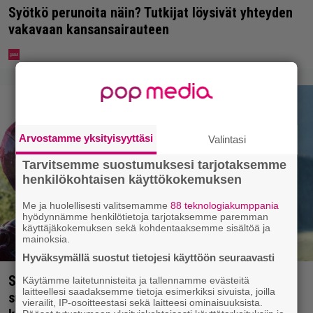
Syötkö perunoita näin? Tutkijat löysivät yhteyden
vakavaan kansansairauteen
Arvostamme yksityisyyttäsi
Valintasi
Tarvitsemme suostumuksesi tarjotaksemme
henkilökohtaisen käyttökokemuksen
Me ja huolellisesti valitsemamme
88 teknologiakumppania
hyödynnämme henkilötietoja tarjotaksemme paremman
käyttäjäkokemuksen sekä kohdentaaksemme sisältöä ja
mainoksia.
Hyväksymällä suostut tietojesi käyttöön seuraavasti
Scifihetki: Ilmaiskatselussa 100 miljoonan dollarin
Käytämme laitetunnisteita ja tallennamme evästeitä
laitteellesi saadaksemme tietoja esimerkiksi sivuista, joilla
supersankarielokuva – sai Suomessa 4017
vierailit, IP-osoitteestasi sekä laitteesi ominaisuuksista.