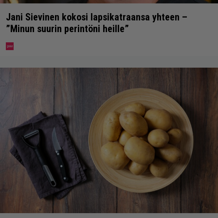
Jani Sievinen kokosi lapsikatraansa yhteen –
”Minun suurin perintöni heille”