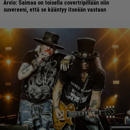
Arvio: Saimaa on toisella covertripillään niin
suvereeni, että se kääntyy itseään vastaan