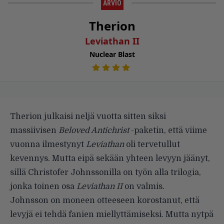
ARVIO
Therion
Leviathan II
Nuclear Blast
Therion julkaisi neljä vuotta sitten siksi
massiivisen
Beloved Antichrist
-paketin, että viime
vuonna ilmestynyt
Leviathan
oli tervetullut
kevennys. Mutta eipä sekään yhteen levyyn jäänyt,
sillä Christofer Johnssonilla on työn alla trilogia,
jonka toinen osa
Leviathan II
on valmis.
Johnsson on moneen otteeseen korostanut, että
levyjä ei tehdä fanien miellyttämiseksi. Mutta nytpä