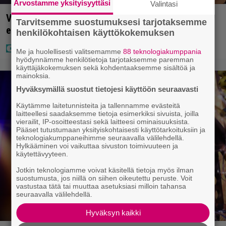
Arvostamme yksityisyyttäsi
Valintasi
Vappu Pimiästä tuli miljoonikko – eikä yksi milli
Tarvitsemme suostumuksesi tarjotaksemme
edes riitä, näin se tapahtui
henkilökohtaisen käyttökokemuksen
Me ja huolellisesti valitsemamme
88 teknologiakumppania
hyödynnämme henkilötietoja tarjotaksemme paremman
käyttäjäkokemuksen sekä kohdentaaksemme sisältöä ja
mainoksia.
Hyväksymällä suostut tietojesi käyttöön seuraavasti
Käytämme laitetunnisteita ja tallennamme evästeitä
laitteellesi saadaksemme tietoja esimerkiksi sivuista, joilla
vierailit, IP-osoitteestasi sekä laitteesi ominaisuuksista.
Pääset tutustumaan yksityiskohtaisesti käyttötarkoituksiin ja
teknologiakumppaneihimme seuraavalla välilehdellä.
Hylkääminen voi vaikuttaa sivuston toimivuuteen ja
käytettävyyteen.
Jotkin teknologiamme voivat käsitellä tietoja myös ilman
suostumusta, jos niillä on siihen oikeutettu peruste. Voit
vastustaa tätä tai muuttaa asetuksiasi milloin tahansa
seuraavalla välilehdellä.
Hyväksyn kaikki