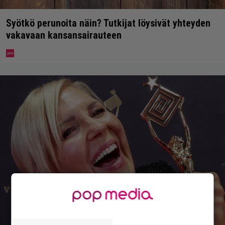
Syötkö perunoita näin? Tutkijat löysivät yhteyden
vakavaan kansansairauteen