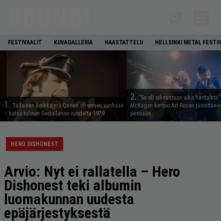
FESTIVAALIT
KUVAGALLERIA
HAASTATTELU
HELLSINKI METAL FESTI
2.
”Se oli oikeastaan aika herttaista”
1.
Tällainen keikkajyrä Queen oli ennen vanhaan
McKagan kertoo Axl Rosen jännittäne
– katso tulinen livetallenne vuodelta 1979
pestiään
HERO DISHONEST
Arvio: Nyt ei rallatella – Hero
Dishonest teki albumin
luomakunnan uudesta
epäjärjestyksestä