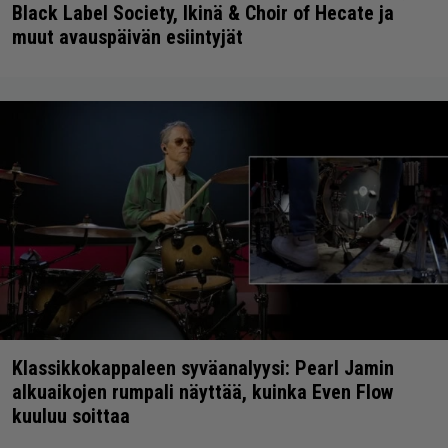
Black Label Society, Ikinä & Choir of Hecate ja
muut avauspäivän esiintyjät
Klassikkokappaleen syväanalyysi: Pearl Jamin
alkuaikojen rumpali näyttää, kuinka Even Flow
kuuluu soittaa