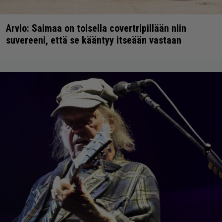
Arvio: Saimaa on toisella covertripillään niin
suvereeni, että se kääntyy itseään vastaan