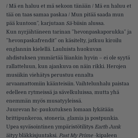
/ Mä en haluu et mä sekoon tänään / Mä en haluu et
tää on taas samaa paskaa / Mun pitää saada mun
pää kuntoon”, karjutaan
Sä
-biisin alussa.
Kun nyrjähtäneen tarinan ”hevonpaskaporukka” ja
”hevonpaskafrendit” on käsitelty, jatkuu kiroilu
englannin kielellä. Lauluista huokuvan
ahdistuksen ymmärtää liiankin hyvin – ei ole syytä
rallatteluun, kun ajankuva on näin rikki. Herojen
musiikin viehätys perustuu ennalta
arvaamattomiin käänteisiin. Vaihtelunhalu paistaa
edelleen rytmeissä ja sävelkuluissa, mutta yhä
enemmän myös musatyyleissä.
Juurevan hc-paukutuksen lomaan lykätään
brittipunkeroa, stoneria, glamia ja postpunkia.
Upea syväsointinen ympäristötilitys
Earth Junk
äityy bläkkisjuntaksi.
Past My Prime
-kipaleen