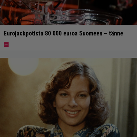
Eurojackpotista 80 000 euroa Suomeen – tänne