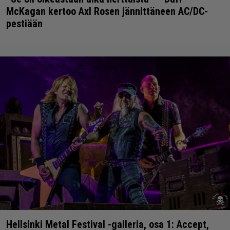
McKagan kertoo Axl Rosen jännittäneen AC/DC-
pestiään
Hellsinki Metal Festival -galleria, osa 1: Accept,