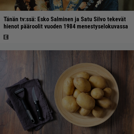
Tänän tv:ssä: Esko Salminen ja Satu Silvo tekevät
hienot pääroolit vuoden 1984 menestyselokuvassa