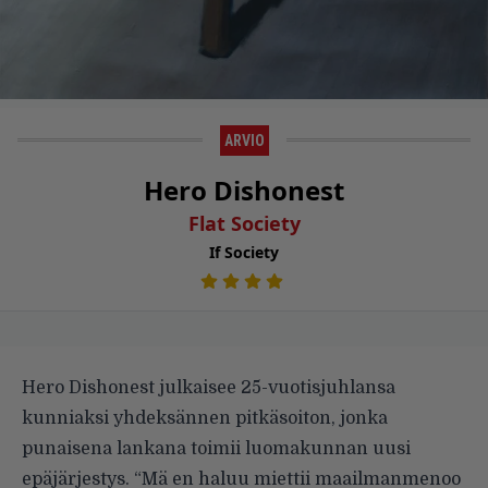
ARVIO
Hero Dishonest
Flat Society
If Society
Hero Dishonest julkaisee 25-vuotisjuhlansa
kunniaksi yhdeksännen pitkäsoiton, jonka
punaisena lankana toimii luomakunnan uusi
epäjärjestys. “Mä en haluu miettii maailmanmenoo