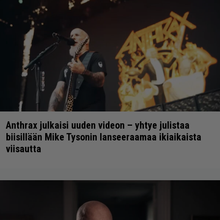
Anthrax julkaisi uuden videon – yhtye julistaa
biisillään Mike Tysonin lanseeraamaa ikiaikaista
viisautta