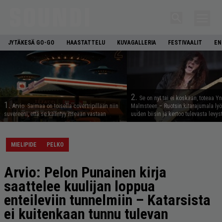
JYTÄKESÄ GO-GO
HAASTATTELU
KUVAGALLERIA
FESTIVAALIT
EN
2.
Se on nyt tai ei koskaan, toteaa Y
1.
Arvio: Saimaa on toisella covertripillään niin
Malmsteen – Ruotsin kitarajumala ly
suvereeni, että se kääntyy itseään vastaan
uuden biisin ja kertoo tulevasta levys
MIELIPIDE
PELKO
Arvio: Pelon Punainen kirja
saattelee kuulijan loppua
enteileviin tunnelmiin – Katarsista
ei kuitenkaan tunnu tulevan