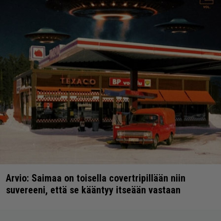
Arvio: Saimaa on toisella covertripillään niin
suvereeni, että se kääntyy itseään vastaan