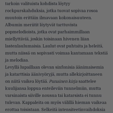
tarkoin valituista kohdista löytyy
rockpurskahduksia, jotka tuovat sopivaa rosoa
muutoin erittäin ilmavaan kokonaisuuteen.
Albumin meriitit löytyvät tart­tuvista
popmelodioista, jotka ovat parhaimmillaan
miellyttäviä, joskin toisinaan hivenen liian
lastenlau­lumaisia. Laulut ovat puhtaita ja heleitä,
mutta niissä on sopivasti voimaa kantamaan tekstiä
ja me­lodiaa.
Levyllä lupaillaan olevan sinfo­nisia äänimaisemia
ja katarttisia äänivyöryjä, mutta allekirjoittaneen
on niitä vaikea löytää.
Punainen kirja
saattelee
kuulijansa loppua enteileviin tunnelmiin, mutta
varsi­naista siiville nousua tai katarsista ei tunnu
tulevan. Kappaleita on myös välillä hieman vaikeaa
erottaa toisistaan. Selkeitä intensiteetin­vaihdoksia