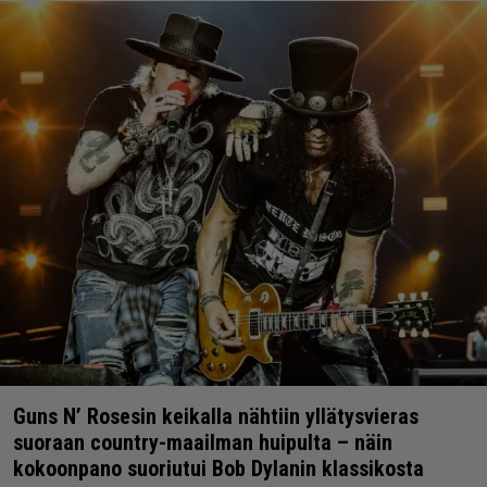
Guns N’ Rosesin keikalla nähtiin yllätysvieras
suoraan country-maailman huipulta – näin
kokoonpano suoriutui Bob Dylanin klassikosta