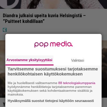
Diandra julkaisi upeita kuvia Helsingistä –
”Puitteet kohdillaan”
Arvostamme yksityisyyttäsi
Valintasi
Tarvitsemme suostumuksesi tarjotaksemme
henkilökohtaisen käyttökokemuksen
Me ja huolellisesti valitsemamme
88 teknologiakumppania
hyödynnämme henkilötietoja tarjotaksemme paremman
käyttäjäkokemuksen sekä kohdentaaksemme sisältöä ja
mainoksia.
Hyväksymällä suostut tietojesi käyttöön seuraavasti
Yöllä tv:ssä: Sotaelokuvan näyttelijät kasvattivat