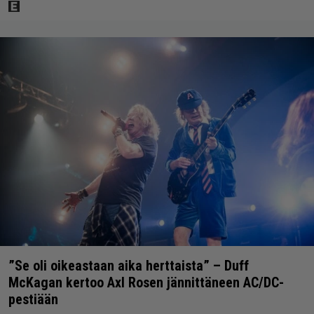
”Se oli oikeastaan aika herttaista” – Duff
McKagan kertoo Axl Rosen jännittäneen AC/DC-
pestiään