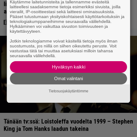
Käytämme laitetunnisteita ja tallennamme evästeitä
lihakset nopeasti erikoisella kikalla – IMDb-
laitteellesi saadaksemme tietoja esimerkiksi sivuista, joilla
arvosana on 7,6
vierailit, IP-osoitteestasi sekä laitteesi ominaisuuksista.
Pääset tutustumaan yksityiskohtaisesti käyttötarkoituksiin ja
teknologiakumppaneihimme seuraavalla välilehdellä.
Hylkääminen voi vaikuttaa sivuston toimivuuteen ja
käytettävyyteen.
Jotkin teknologiamme voivat käsitellä tietoja myös ilman
suostumusta, jos niillä on siihen oikeutettu peruste. Voit
vastustaa tätä tai muuttaa asetuksiasi milloin tahansa
seuraavalla välilehdellä.
Hyväksyn kaikki
Omat valintani
Tietosuojakäytäntömme
Tänään tv:ssä: Loistoleffa vuodelta 1999 – Stephen
King ja Tom Hanks laadun takeina