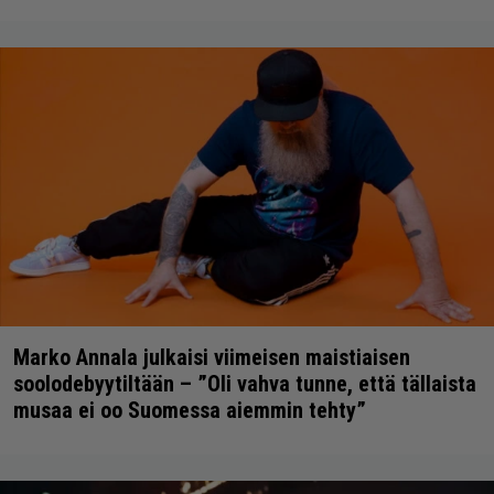
Marko Annala julkaisi viimeisen maistiaisen
soolodebyytiltään – ”Oli vahva tunne, että tällaista
musaa ei oo Suomessa aiemmin tehty”