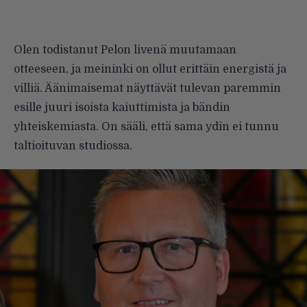
Olen todistanut Pelon livenä muutamaan
otteeseen, ja meininki on ollut erittäin energistä ja
villiä. Äänimaisemat näyttävät tulevan paremmin
esille juuri isoista kai­uttimista ja bändin
yhteiskemiasta. On sääli, että sama ydin ei tunnu
taltioituvan studiossa.