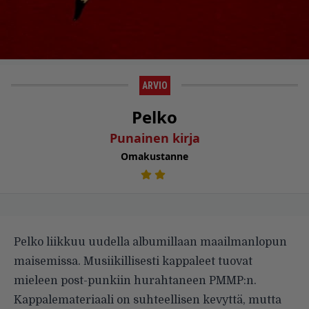
ARVIO
Pelko
Punainen kirja
Omakustanne
Pelko liikkuu uudella albumillaan maailmanlopun
mai­semissa. Musiikilli­sesti kappaleet tuovat
mieleen post-punkiin hurahtaneen PMMP:n.
Kappalema­teriaali on suhteellisen kevyttä, mutta