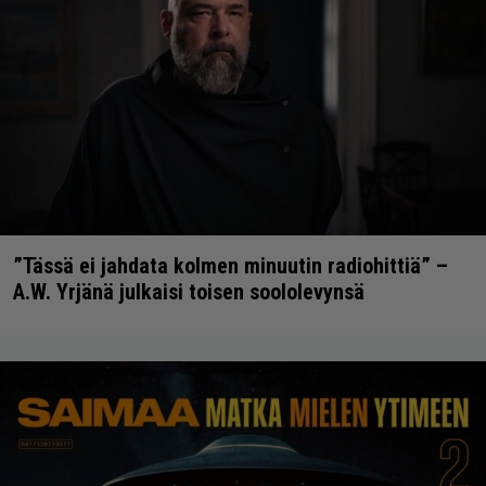
”Tässä ei jahdata kolmen minuutin radiohittiä” –
A.W. Yrjänä julkaisi toisen soololevynsä