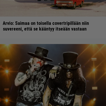
Arvio: Saimaa on toisella covertripillään niin
suvereeni, että se kääntyy itseään vastaan