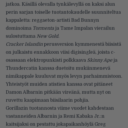
jatkoa. Käsillä olevalla tynkälevyllä on kaksi alun
perin sarjan toiselle tuotantokaudelle suunniteltua
kappaletta: reggaeton-artisti Bad Bunnyn
dominoima
Tormenta
ja Tame Impalan vierailun
sulostuttama
New Gold
.
Cracker Islandin
perusversion kymmenestä biisistä
on julkaistu ennakkoon viisi digisingleä, joista c-
osassaan elektropunkisti polkkaava
Skinny Ape
ja
Thundercatin kanssa duetoitu mukiinmenevä
nimikappale kuuluvat myös levyn parhaimmistoon.
Yhteistyöt muiden atistien kanssa ovat pitäneet
Damon Albarnin pitkään vireänä, mutta nyt on
ruvettu kaapimaan biisilaarin pohjia.
Gorillazin tuotannosta viime vuodet kahdestaan
vastanneiden Albarnin ja Remi Kabaka Jr.:n
kaitsijaksi on pestattu jokapaikanhöylä Greg