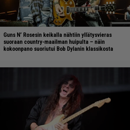
Guns N’ Rosesin keikalla nähtiin yllätysvieras
suoraan country-maailman huipulta – näin
kokoonpano suoriutui Bob Dylanin klassikosta