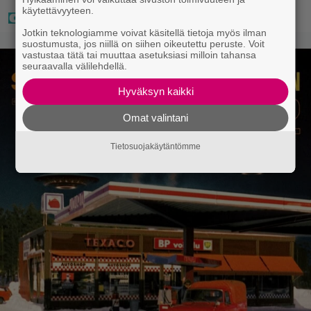
käytettävyyteen.
Jotkin teknologiamme voivat käsitellä tietoja myös ilman
suostumusta, jos niillä on siihen oikeutettu peruste. Voit
vastustaa tätä tai muuttaa asetuksiasi milloin tahansa
seuraavalla välilehdellä.
Hyväksyn kaikki
Omat valintani
Tietosuojakäytäntömme