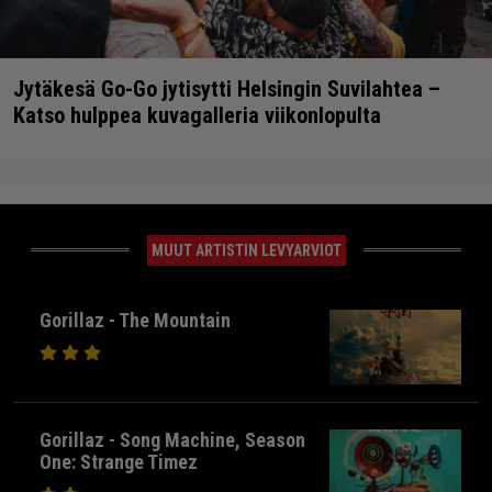
Jytäkesä Go-Go jytisytti Helsingin Suvilahtea –
Katso hulppea kuvagalleria viikonlopulta
MUUT ARTISTIN LEVYARVIOT
Gorillaz - The Mountain
Gorillaz - Song Machine, Season
One: Strange Timez