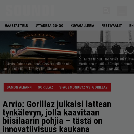
HAASTATTELU
JYTÄKESÄ GO-GO
KUVAGALLERIA
FESTIVAALIT
EN
2.
Miten taipuu Trio Niskalaukaukse
1.
Arvio: Saimaa on toisella covertripillään niin
Vartiaisen musiikki? Entäpä ruotsala
suvereeni, että se kääntyy itseään vastaan
metal? Pian tämäkin selviää
DAMON ALBARN
GORILLAZ
SPACEMONKEYZ VS. GORILLAZ
Arvio: Gorillaz julkaisi lattean
tynkälevyn, jolla kaavitaan
biisilaarin pohjia – tästä on
innovatiivisuus kaukana