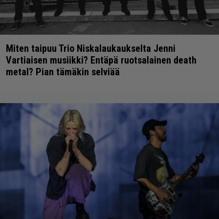
Miten taipuu Trio Niskalaukaukselta Jenni
Vartiaisen musiikki? Entäpä ruotsalainen death
metal? Pian tämäkin selviää