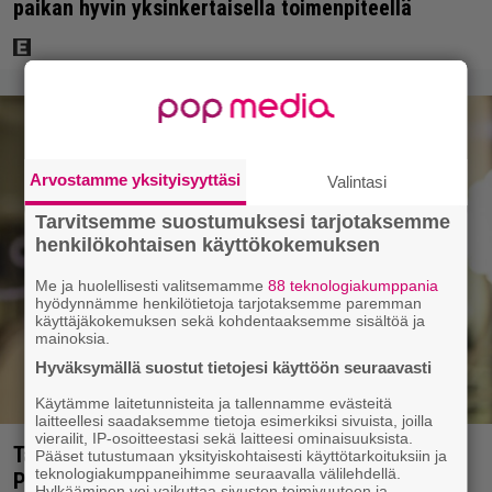
paikan hyvin yksinkertaisella toimenpiteellä
Arvostamme yksityisyyttäsi
Valintasi
Tarvitsemme suostumuksesi tarjotaksemme
henkilökohtaisen käyttökokemuksen
Me ja huolellisesti valitsemamme
88 teknologiakumppania
hyödynnämme henkilötietoja tarjotaksemme paremman
käyttäjäkokemuksen sekä kohdentaaksemme sisältöä ja
mainoksia.
Hyväksymällä suostut tietojesi käyttöön seuraavasti
Käytämme laitetunnisteita ja tallennamme evästeitä
laitteellesi saadaksemme tietoja esimerkiksi sivuista, joilla
vierailit, IP-osoitteestasi sekä laitteesi ominaisuuksista.
Tältä näyttää Vappu Pimiän perhelomalla
Pääset tutustumaan yksityiskohtaisesti käyttötarkoituksiin ja
teknologiakumppaneihimme seuraavalla välilehdellä.
Portugalissa – ”Kaunis mekko”
Hylkääminen voi vaikuttaa sivuston toimivuuteen ja