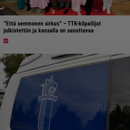
”Että semmonen sirkus” – TTK-kilpailijat
julkistettiin ja kansalla on sanottavaa