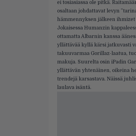
ei tosiasiassa ole pitkä. Raitamää
osaltaan johdattavat levyn ”tar
hämmennyksen jälkeen ihmizet a
Jokaisessa Humanzin kappaleess
ottamatta Albarnin kanssa äänessä
yllättävää kyllä kärsi jatkuvasti
takuuvarmaa Gorillaz-laatua, tu
makuja. Suurelta osin iPadin Gar
yllättävän yhtenäinen, oikeina he
trendejä karsastava. Näissä juhli
laulava isäntä.