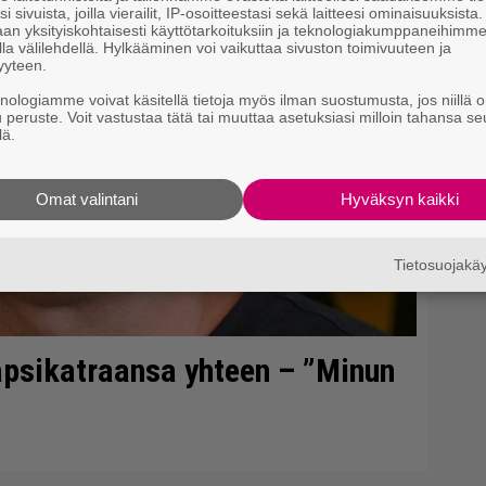
i sivuista, joilla vierailit, IP-osoitteestasi sekä laitteesi ominaisuuksista
Ja
an yksityiskohtaisesti käyttötarkoituksiin ja teknologiakumppaneihimm
ko
la välilehdellä. Hylkääminen voi vaikuttaa sivuston toimivuuteen ja
yyteen.
Li
knologiamme voivat käsitellä tietoja myös ilman suostumusta, jos niillä o
u peruste. Voit vastustaa tätä tai muuttaa asetuksiasi milloin tahansa se
ta
lä.
Me
Omat valintani
Hyväksyn kaikki
Tietosuojak
lapsikatraansa yhteen – ”Minun