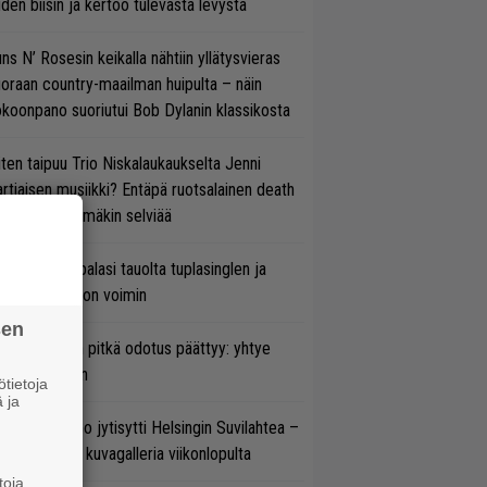
den biisin ja kertoo tulevasta levystä
ns N’ Rosesin keikalla nähtiin yllätysvieras
oraan country-maailman huipulta – näin
koonpano suoriutui Bob Dylanin klassikosta
ten taipuu Trio Niskalaukaukselta Jenni
rtiaisen musiikki? Entäpä ruotsalainen death
tal? Pian tämäkin selviää
ind Channel palasi tauolta tuplasinglen ja
yttävän videon voimin
sen
ezer-fanien pitkä odotus päättyy: yhtye
ulee Suomeen
tietoja
 ja
täkesä Go-Go jytisytti Helsingin Suvilahtea –
tso hulppea kuvagalleria viikonlopulta
toja