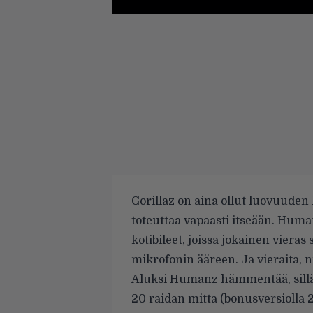
Gorillaz on aina ollut luovuuden
toteuttaa vapaasti itseään. Huma
kotibileet, joissa jokainen vie
mikrofonin ääreen. Ja vieraita, ni
Aluksi Humanz hämmentää, sillä 
20 raidan mitta (bonusversiolla