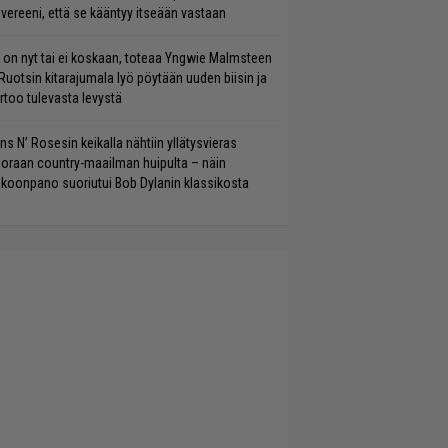
vereeni, että se kääntyy itseään vastaan
 on nyt tai ei koskaan, toteaa Yngwie Malmsteen
Ruotsin kitarajumala lyö pöytään uuden biisin ja
rtoo tulevasta levystä
ns N’ Rosesin keikalla nähtiin yllätysvieras
oraan country-maailman huipulta – näin
koonpano suoriutui Bob Dylanin klassikosta