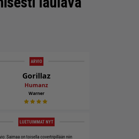
nisesti laulava
ARVIO
Gorillaz
Humanz
Warner
LUETUIMMAT NYT
vio: Saimaa on toisella covertripillään niin