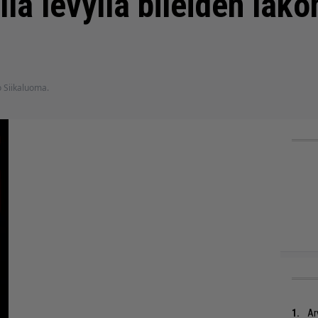
la levyllä bileiden lako
o Siikaluoma.
Ar