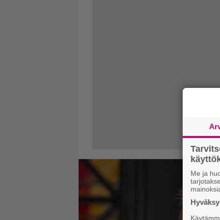
Ar
Tarvit
käytt
Me ja huo
tarjotak
mainoksi
Hyväksym
Käytämme 