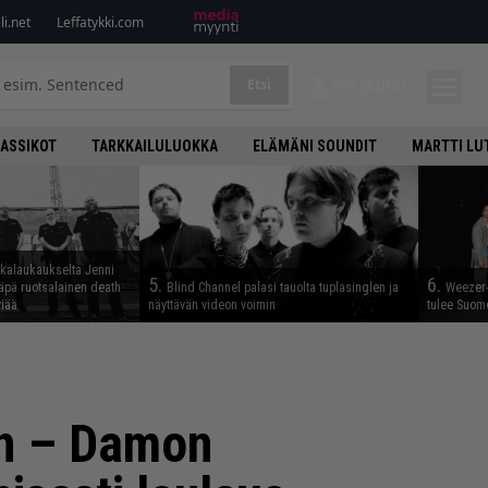
i.net
Leffatykki.com
Etsi
KIRJAUDU
LASSIKOT
TARKKAILULUOKKA
ELÄMÄNI SOUNDIT
MARTTI LU
skalaukaukselta Jenni
5.
6.
täpä ruotsalainen death
Blind Channel palasi tauolta tuplasinglen ja
Weezer-
viää
näyttävän videon voimin
tulee Suom
on – Damon