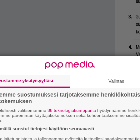
uu
Gu
su
ko
Mi
Va
me
Bl
vostamme yksityisyyttäsi
Valintasi
nä
semme suostumuksesi tarjotaksemme henkilökohtai
We
ökokemuksen
t
lellisesti valitsemamme
88 teknologiakumppania
hyödynnämme henkilö
semme paremman käyttäjäkokemuksen sekä kohdentaaksemme sisältöä
a.
Jy
ällä suostut tietojesi käyttöön seuraavasti
Ka
laitetunnisteita ja tallennamme evästeitä laitteellesi saadaksemme tie