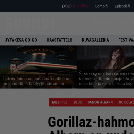
Como.fi
Episodi.fi
ETUSIVU
UUTIS
JYTÄKESÄ GO-GO
HAASTATTELU
KUVAGALLERIA
FESTIVA
2.
Se on nyt tai ei koskaan, toteaa Y
1.
Arvio: Saimaa on toisella covertripillään niin
Malmsteen – Ruotsin kitarajumala ly
suvereeni, että se kääntyy itseään vastaan
uuden biisin ja kertoo tulevasta levys
MIELIPIDE
BLUR
DAMON ALBARN
GORILLA
Gorillaz-hahmo