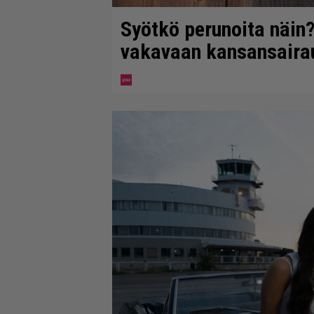
Syötkö perunoita näin?
vakavaan kansansaira