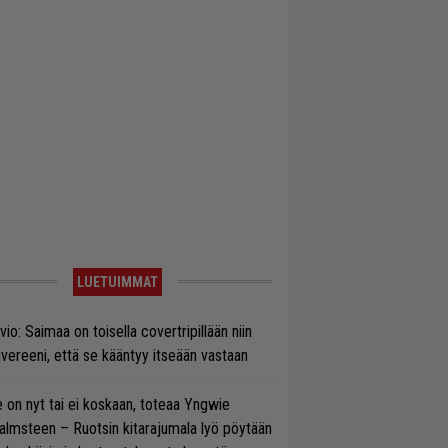
LUETUIMMAT
vio: Saimaa on toisella covertripillään niin
vereeni, että se kääntyy itseään vastaan
 on nyt tai ei koskaan, toteaa Yngwie
lmsteen – Ruotsin kitarajumala lyö pöytään