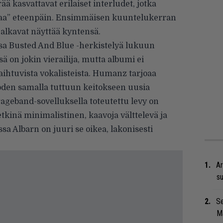
rää kasvattavat erilaiset interludet, jotka
inaa” eteenpäin. Ensimmäisen kuuntelukerran
lkavat näyttää kyntensä.
a Busted And Blue -herkistelyä lukuun
 on jokin vierailija, mutta albumi ei
 vaihtuvista vokalisteista. Humanz tarjoaa
oden samalla tuttuun keitokseen uusia
ageband-sovelluksella toteutettu levy on
tkinä minimalistinen, kaavoja välttelevä ja
ssa Albarn on juuri se oikea, lakonisesti
Ar
su
Se
Ma