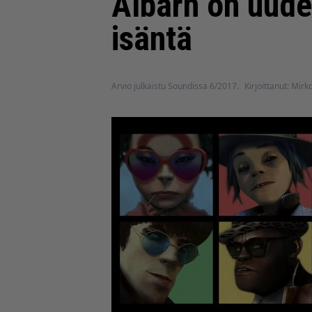
Albarn on uudel
isäntä
Arvio julkaistu Soundissa 6/2017.
Kirjoittanut: Mirk