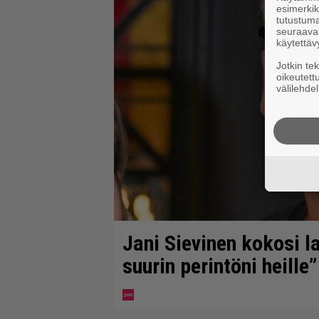
esimerkiks
tutustuma
seuraaval
käytettäv
Jotkin te
oikeutett
välilehdel
Jani Sievinen kokosi 
suurin perintöni heille”