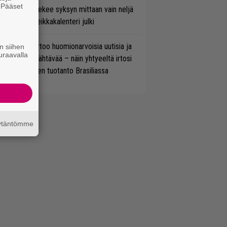
. Pääset
rkko Ahola tekee syksyn mittaan vain neljä
e
nserttia – keikkakalenteri julki
nkin Park kertoo huomionarvoisia uutisia ja
n siihen
uraavalla
rjoaa uutta nähtävää – näin yhtyeeltä irtosi
teora-aikojen tuotanto Brasiliassa
äytäntömme