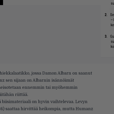
su
Se
– 
ke
Gu
su
ko
 hiekkalaatikko, jossa Damon Albarn on saanut
nz sen sijaan on Albarnin isännöimät
ras seisotetaan ennemmin tai myöhemmin
itähän riittää.
biisimateriaali on hyvin vaihtelevaa. Levyn
 26) saattaa hirvittää heikompia, mutta Humanz