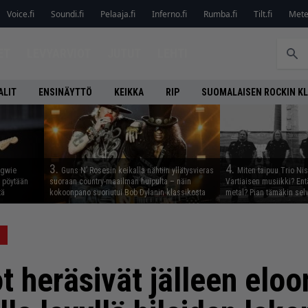
Voice.fi
Soundi.fi
Pelaaja.fi
Inferno.fi
Rumba.fi
Tilt.fi
Metel
ET
LEVYARVIOT
JUTUT
LEHTI
ALIT
ENSINÄYTTÖ
KEIKKA
RIP
SUOMALAISEN ROCKIN K
3.
4.
ngwie
Guns N’ Rosesin keikalla nähtiin yllätysvieras
Miten taipuu Trio Ni
ö pöytään
suoraan country-maailman huipulta – näin
Vartiaisen musiikki? En
tä
kokoonpano suoriutui Bob Dylanin klassikosta
metal? Pian tämäkin sel
Z
t heräsivät jälleen elo