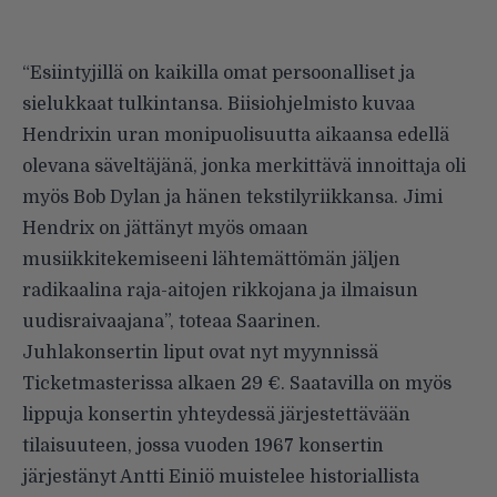
“Esiintyjillä on kaikilla omat persoonalliset ja
sielukkaat tulkintansa. Biisiohjelmisto kuvaa
Hendrixin uran monipuolisuutta aikaansa edellä
olevana säveltäjänä, jonka merkittävä innoittaja oli
myös Bob Dylan ja hänen tekstilyriikkansa. Jimi
Hendrix on jättänyt myös omaan
musiikkitekemiseeni lähtemättömän jäljen
radikaalina raja-aitojen rikkojana ja ilmaisun
uudisraivaajana”, toteaa Saarinen.
Juhlakonsertin liput ovat nyt myynnissä
Ticketmasterissa
alkaen 29 €. Saatavilla on myös
lippuja konsertin yhteydessä järjestettävään
tilaisuuteen, jossa vuoden 1967 konsertin
järjestänyt Antti Einiö muistelee historiallista