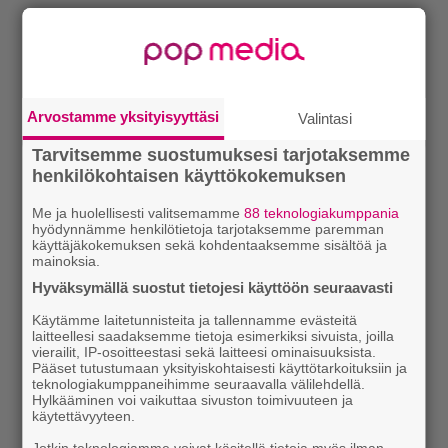
Arvostamme yksityisyyttäsi
Valintasi
Tarvitsemme suostumuksesi tarjotaksemme
henkilökohtaisen käyttökokemuksen
Lue myös:
Tilaa Soundin uutiskirje ja tiedät mistä
Me ja huolellisesti valitsemamme
88 teknologiakumppania
kahvitauolla puhutaan! Nappaa ajankohtaiset musiikin
hyödynnämme henkilötietoja tarjotaksemme paremman
käyttäjäkokemuksen sekä kohdentaaksemme sisältöä ja
uutiset ja puheenaiheet suoraan sähköpostiin tästä.
mainoksia.
Hyväksymällä suostut tietojesi käyttöön seuraavasti
Käytämme laitetunnisteita ja tallennamme evästeitä
laitteellesi saadaksemme tietoja esimerkiksi sivuista, joilla
vierailit, IP-osoitteestasi sekä laitteesi ominaisuuksista.
Pääset tutustumaan yksityiskohtaisesti käyttötarkoituksiin ja
teknologiakumppaneihimme seuraavalla välilehdellä.
Hylkääminen voi vaikuttaa sivuston toimivuuteen ja
käytettävyyteen.
Jotkin teknologiamme voivat käsitellä tietoja myös ilman