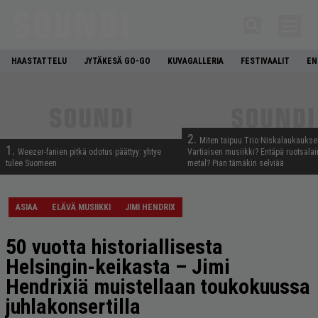
HAASTATTELU
JYTÄKESÄ GO-GO
KUVAGALLERIA
FESTIVAALIT
EN
2.
Miten taipuu Trio Niskalaukaukse
1.
Weezer-fanien pitkä odotus päättyy: yhtye
Vartiaisen musiikki? Entäpä ruotsala
tulee Suomeen
metal? Pian tämäkin selviää
ASIAA
ELÄVÄ MUSIIKKI
JIMI HENDRIX
50 vuotta historiallisesta
Helsingin-keikasta – Jimi
Hendrixiä muistellaan toukokuussa
juhlakonsertilla