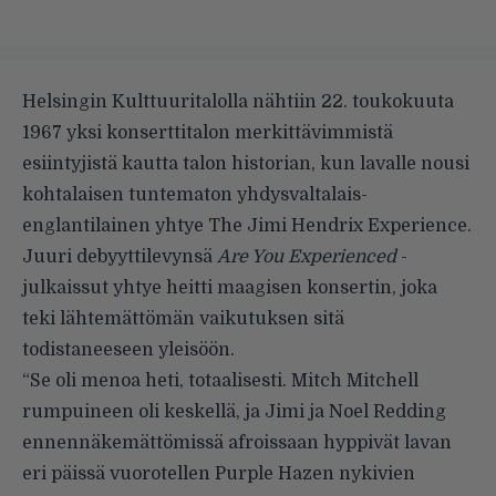
Helsingin Kulttuuritalolla nähtiin 22. toukokuuta
1967 yksi konserttitalon merkittävimmistä
esiintyjistä kautta talon historian, kun lavalle nousi
kohtalaisen tuntematon yhdysvaltalais-
englantilainen yhtye The Jimi Hendrix Experience.
Juuri debyyttilevynsä
Are You Experienced
-
julkaissut yhtye heitti maagisen konsertin, joka
teki lähtemättömän vaikutuksen sitä
todistaneeseen yleisöön.
“Se oli menoa heti, totaalisesti. Mitch Mitchell
rumpuineen oli keskellä, ja Jimi ja Noel Redding
ennennäkemättömissä afroissaan hyppivät lavan
eri päissä vuorotellen Purple Hazen nykivien