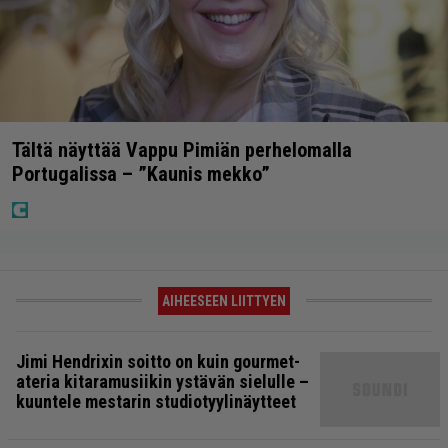
Tältä näyttää Vappu Pimiän perhelomalla
Portugalissa – ”Kaunis mekko”
AIHEESEEN LIITTYEN
Jimi Hendrixin soitto on kuin gourmet-
ateria kitaramusiikin ystävän sielulle –
kuuntele mestarin studiotyylinäytteet