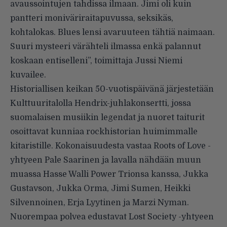
avaussointujen tahdissa ilmaan. Jimi oli kuin
pantteri moniväriraitapuvussa, seksikäs,
kohtalokas. Blues lensi avaruuteen tähtiä naimaan.
Suuri mysteeri värähteli ilmassa enkä palannut
koskaan entiselleni”, toimittaja Jussi Niemi
kuvailee.
Historiallisen keikan 50-vuotispäivänä järjestetään
Kulttuuritalolla
Hendrix-juhlakonsertti
, jossa
suomalaisen musiikin legendat ja nuoret taiturit
osoittavat kunniaa rockhistorian huimimmalle
kitaristille. Kokonaisuudesta vastaa Roots of Love -
yhtyeen Pale Saarinen ja lavalla nähdään muun
muassa Hasse Walli Power Trionsa kanssa, Jukka
Gustavson, Jukka Orma, Jimi Sumen, Heikki
Silvennoinen, Erja Lyytinen ja Marzi Nyman.
Nuorempaa polvea edustavat Lost Society -yhtyeen